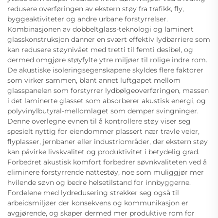
redusere overføringen av ekstern støy fra trafikk, fly,
byggeaktiviteter og andre urbane forstyrrelser.
Kombinasjonen av dobbeltglass-teknologi og laminert
glasskonstruksjon danner en svært effektiv lydbarriere som
kan redusere støynivået med tretti til femti desibel, og
dermed omgjøre støyfylte ytre miljøer til rolige indre rom.
De akustiske isoleringsegenskapene skyldes flere faktorer
som virker sammen, blant annet luftgapet mellom
glasspanelen som forstyrrer lydbølgeoverføringen, massen
i det laminerte glasset som absorberer akustisk energi, og
polyvinylbutyral-mellomlaget som demper svingninger.
Denne overlegne evnen til å kontrollere støy viser seg
spesielt nyttig for eiendommer plassert nær travle veier,
flyplasser, jernbaner eller industriområder, der ekstern støy
kan påvirke livskvalitet og produktivitet i betydelig grad.
Forbedret akustisk komfort forbedrer søvnkvaliteten ved å
eliminere forstyrrende nattestøy, noe som muliggjør mer
hvilende søvn og bedre helsetilstand for innbyggerne.
Fordelene med lydredusering strekker seg også til
arbeidsmiljøer der konsekvens og kommunikasjon er
avgjørende, og skaper dermed mer produktive rom for