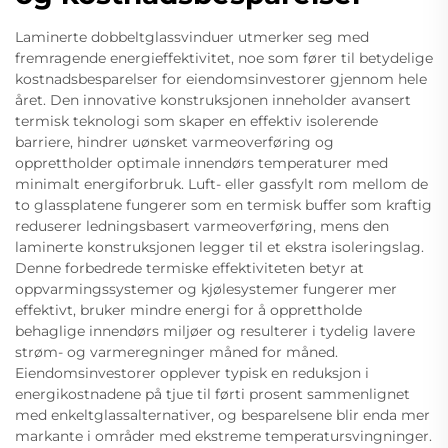
Laminerte dobbeltglassvinduer utmerker seg med
fremragende energieffektivitet, noe som fører til betydelige
kostnadsbesparelser for eiendomsinvestorer gjennom hele
året. Den innovative konstruksjonen inneholder avansert
termisk teknologi som skaper en effektiv isolerende
barriere, hindrer uønsket varmeoverføring og
opprettholder optimale innendørs temperaturer med
minimalt energiforbruk. Luft- eller gassfylt rom mellom de
to glassplatene fungerer som en termisk buffer som kraftig
reduserer ledningsbasert varmeoverføring, mens den
laminerte konstruksjonen legger til et ekstra isoleringslag.
Denne forbedrede termiske effektiviteten betyr at
oppvarmingssystemer og kjølesystemer fungerer mer
effektivt, bruker mindre energi for å opprettholde
behaglige innendørs miljøer og resulterer i tydelig lavere
strøm- og varmeregninger måned for måned.
Eiendomsinvestorer opplever typisk en reduksjon i
energikostnadene på tjue til førti prosent sammenlignet
med enkeltglassalternativer, og besparelsene blir enda mer
markante i områder med ekstreme temperatursvingninger.