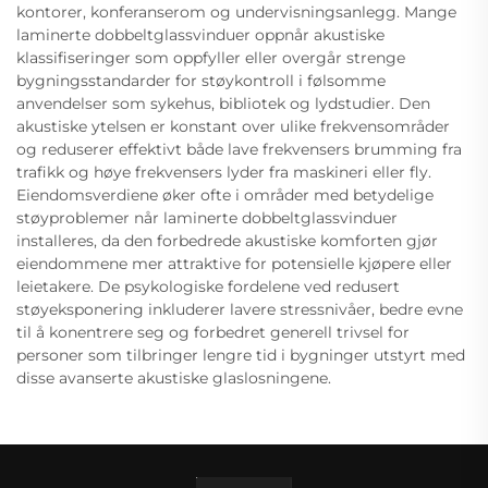
kontorer, konferanserom og undervisningsanlegg. Mange
laminerte dobbeltglassvinduer oppnår akustiske
klassifiseringer som oppfyller eller overgår strenge
bygningsstandarder for støykontroll i følsomme
anvendelser som sykehus, bibliotek og lydstudier. Den
akustiske ytelsen er konstant over ulike frekvensområder
og reduserer effektivt både lave frekvensers brumming fra
trafikk og høye frekvensers lyder fra maskineri eller fly.
Eiendomsverdiene øker ofte i områder med betydelige
støyproblemer når laminerte dobbeltglassvinduer
installeres, da den forbedrede akustiske komforten gjør
eiendommene mer attraktive for potensielle kjøpere eller
leietakere. De psykologiske fordelene ved redusert
støyeksponering inkluderer lavere stressnivåer, bedre evne
til å konentrere seg og forbedret generell trivsel for
personer som tilbringer lengre tid i bygninger utstyrt med
disse avanserte akustiske glaslosningene.