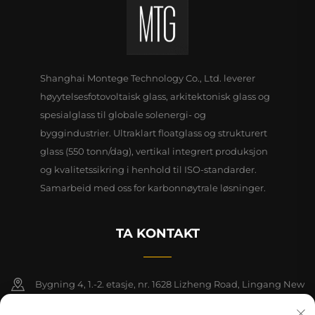
Shanghai Montege Technology Co., Ltd. leverer
høyytelsesfotovoltaisk glass, arkitektonisk glass og
spesialglass til globale solenergi- og
byggindustrier. Ultraklart floatglass og strukturert
glass (550 tonn/dag), vertikal integrert produksjon
og kvalitetssikring i henhold til ISO-standarder.
Samarbeid med oss for karbonnøytrale løsninger.
TA KONTAKT
Bygning 4, 1.-2. etasje, nr. 1628 Lizheng Road, Lingang New
Area, Kinas frihandelssone (Shanghai)