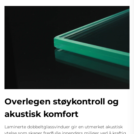
Overlegen støykontroll og
akustisk komfort
Laminerte dobbeltglassvinduer gir en utmerket akustisk
ytelse som skaper fredfulle innendørs miljøer ved å kraftig