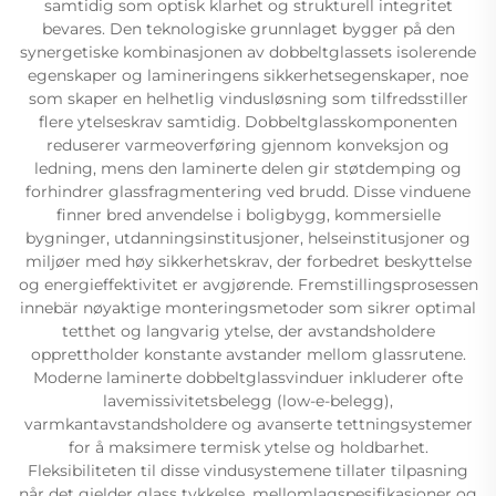
samtidig som optisk klarhet og strukturell integritet
bevares. Den teknologiske grunnlaget bygger på den
synergetiske kombinasjonen av dobbeltglassets isolerende
egenskaper og lamineringens sikkerhetsegenskaper, noe
som skaper en helhetlig vindusløsning som tilfredsstiller
flere ytelseskrav samtidig. Dobbeltglasskomponenten
reduserer varmeoverføring gjennom konveksjon og
ledning, mens den laminerte delen gir støtdemping og
forhindrer glassfragmentering ved brudd. Disse vinduene
finner bred anvendelse i boligbygg, kommersielle
bygninger, utdanningsinstitusjoner, helseinstitusjoner og
miljøer med høy sikkerhetskrav, der forbedret beskyttelse
og energieffektivitet er avgjørende. Fremstillingsprosessen
innebär nøyaktige monteringsmetoder som sikrer optimal
tetthet og langvarig ytelse, der avstandsholdere
opprettholder konstante avstander mellom glassrutene.
Moderne laminerte dobbeltglassvinduer inkluderer ofte
lavemissivitetsbelegg (low-e-belegg),
varmkantavstandsholdere og avanserte tettningsystemer
for å maksimere termisk ytelse og holdbarhet.
Fleksibiliteten til disse vindusystemene tillater tilpasning
når det gjelder glass tykkelse, mellomlagspesifikasjoner og