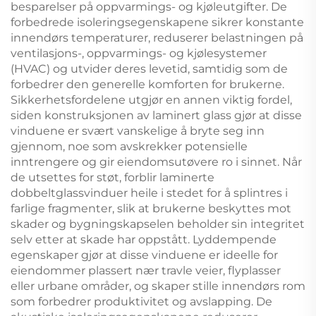
besparelser på oppvarmings- og kjøleutgifter. De
forbedrede isoleringsegenskapene sikrer konstante
innendørs temperaturer, reduserer belastningen på
ventilasjons-, oppvarmings- og kjølesystemer
(HVAC) og utvider deres levetid, samtidig som de
forbedrer den generelle komforten for brukerne.
Sikkerhetsfordelene utgjør en annen viktig fordel,
siden konstruksjonen av laminert glass gjør at disse
vinduene er svært vanskelige å bryte seg inn
gjennom, noe som avskrekker potensielle
inntrengere og gir eiendomsutøvere ro i sinnet. Når
de utsettes for støt, forblir laminerte
dobbeltglassvinduer heile i stedet for å splintres i
farlige fragmenter, slik at brukerne beskyttes mot
skader og bygningskapselen beholder sin integritet
selv etter at skade har oppstått. Lyddempende
egenskaper gjør at disse vinduene er ideelle for
eiendommer plassert nær travle veier, flyplasser
eller urbane områder, og skaper stille innendørs rom
som forbedrer produktivitet og avslapping. De