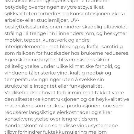
akustiske isoleringsegenskapene reduserer
betydelig overføringen av ytre støy, slik at
søkkvaliteten forbedres og konsentrasjonen økes i
arbeids- eller studiemiljøer. UV-
beskyttelsesfunksjonen hindrer skadelig ultraviolet
stråling i å trenge inn i innendørs rom, og beskytter
møbler, tepper, kunstverk og andre
interiørelementer mot bleking og forfall, samtidig
som risikoen for hudskader hos brukerne reduseres.
Egenskapene knyttet til værresistens sikrer
pålitelig ytelse under ulike klimatiske forhold, og
vinduene tåler sterke vind, kraftig nedbør og
temperatursvingninger uten å svekke sin
strukturelle integritet eller funksjonalitet.
Vedlikeholdsbehovet forblir minimalt takket være
den slitesterke konstruksjonen og de høykvalitative
materialene som brukes i produksjonen, noe som
reduserer langsiktige eierkostnader og sikrer
konsekvent ytelse over lengre tidsrom.
Kondenskontrollen som disse vindusystemene
tilbyr forhindrer fuktakkumulering mellom