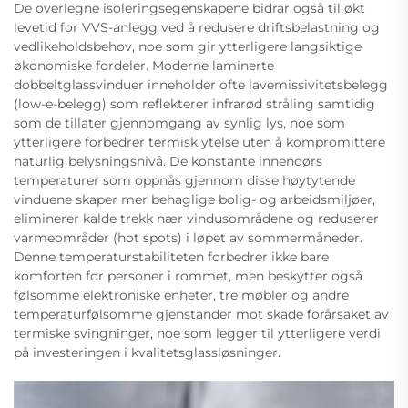
De overlegne isoleringsegenskapene bidrar også til økt
levetid for VVS-anlegg ved å redusere driftsbelastning og
vedlikeholdsbehov, noe som gir ytterligere langsiktige
økonomiske fordeler. Moderne laminerte
dobbeltglassvinduer inneholder ofte lavemissivitetsbelegg
(low-e-belegg) som reflekterer infrarød stråling samtidig
som de tillater gjennomgang av synlig lys, noe som
ytterligere forbedrer termisk ytelse uten å kompromittere
naturlig belysningsnivå. De konstante innendørs
temperaturer som oppnås gjennom disse høytytende
vinduene skaper mer behaglige bolig- og arbeidsmiljøer,
eliminerer kalde trekk nær vindusområdene og reduserer
varmeområder (hot spots) i løpet av sommermåneder.
Denne temperaturstabiliteten forbedrer ikke bare
komforten for personer i rommet, men beskytter også
følsomme elektroniske enheter, tre møbler og andre
temperaturfølsomme gjenstander mot skade forårsaket av
termiske svingninger, noe som legger til ytterligere verdi
på investeringen i kvalitetsglassløsninger.