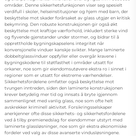
områder. Denne sikkerhetsfunksjonen viser seg spesielt
verdifull i skoler, helseinstitusjoner og hjem med barn, der
beskyttelse mot skader forårsaket av glass utgjør en kritisk
bekymring. Den robuste konstruksjonen gir også økt
beskyttelse mot kraftige værforhold, inkludert sterke vind
og flyvende gjenstander under stormer, og bidrar til å
opprettholde bygningskapselens integritet når
konvensjonelle vinduer kanskje svikter. Mange laminerte
dobbeltglassvinduer oppfyller eller overgår kravene i
bygningskodene til støtfasthet i områder utsatt for
orkaner, noe som gir eiendomsutøvere ekstra ro i sinnet i
regioner som er utsatt for ekstreme værhendelser.
Sikkerhetsfordelene omfatter også beskyttelse mot
tvungen inntreden, siden den laminerte konstruksjonen
krever betydelig mer tid og innsats å bryte igjennom
sammenlignet med vanlig glass, noe som ofte helt
avskrekker kriminell aktivitet. Forsikringsselskaper
anerkjenner ofte disse sikkerhets- og sikkerhetsfordelene
ved å tilby premienedslag for eiendommer utstyrt med
laminerte glassløsninger, noe som gir ekstra økonomiske
fordeler ved valg av disse avanserte vindusløsningene.