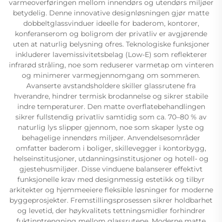
varmeoverføringen mellom innendørs og utendørs miljøer
betydelig. Denne innovative designløsningen gjør matte
dobbeltglassvinduer ideelle for baderom, kontorer,
konferanserom og boligrom der privatliv er avgjørende
uten at naturlig belysning ofres. Teknologiske funksjoner
inkluderer lavemissivitetsbelag (Low-E) som reflekterer
infrarød stråling, noe som reduserer varmetap om vinteren
og minimerer varmegjennomgang om sommeren.
Avanserte avstandsholdere skiller glassrutene fra
hverandre, hindrer termisk brodannelse og sikrer stabile
indre temperaturer. Den matte overflatebehandlingen
sikrer fullstendig privatliv samtidig som ca. 70–80 % av
naturlig lys slipper gjennom, noe som skaper lyste og
behagelige innendørs miljøer. Anvendelsesområder
omfatter baderom i boliger, skillevegger i kontorbygg,
helseinstitusjoner, utdanningsinstitusjoner og hotell- og
gjestehusmiljøer. Disse vinduene balanserer effektivt
funksjonelle krav med designmessig estetikk og tilbyr
arkitekter og hjemmeeiere fleksible løsninger for moderne
byggeprosjekter. Fremstillingsprosessen sikrer holdbarhet
og levetid, der høykvalitets tettningsmidler forhindrer
fuktinntrengning mellom glassrutene. Moderne matte