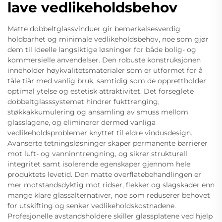
lave vedlikeholdsbehov
Matte dobbeltglassvinduer gir bemerkelsesverdig
holdbarhet og minimale vedlikeholdsbehov, noe som gjør
dem til ideelle langsiktige løsninger for både bolig- og
kommersielle anvendelser. Den robuste konstruksjonen
inneholder høykvalitetsmaterialer som er utformet for å
tåle tiår med vanlig bruk, samtidig som de opprettholder
optimal ytelse og estetisk attraktivitet. Det forseglete
dobbeltglasssystemet hindrer fukttrenging,
støkkakkumulering og ansamling av smuss mellom
glasslagene, og eliminerer dermed vanliga
vedlikeholdsproblemer knyttet til eldre vindusdesign.
Avanserte tetningsløsninger skaper permanente barrierer
mot luft- og vanninntrengning, og sikrer strukturell
integritet samt isolerende egenskaper gjennom hele
produktets levetid. Den matte overflatebehandlingen er
mer motstandsdyktig mot ridser, flekker og slagskader enn
mange klare glassalternativer, noe som reduserer behovet
for utskifting og senker vedlikeholdskostnadene.
Profesjonelle avstandsholdere skiller glassplatene ved hjelp