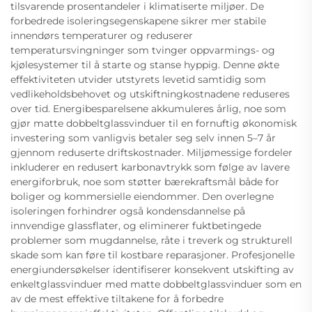
tilsvarende prosentandeler i klimatiserte miljøer. De
forbedrede isoleringsegenskapene sikrer mer stabile
innendørs temperaturer og reduserer
temperatursvingninger som tvinger oppvarmings- og
kjølesystemer til å starte og stanse hyppig. Denne økte
effektiviteten utvider utstyrets levetid samtidig som
vedlikeholdsbehovet og utskiftningkostnadene reduseres
over tid. Energibesparelsene akkumuleres årlig, noe som
gjør matte dobbeltglassvinduer til en fornuftig økonomisk
investering som vanligvis betaler seg selv innen 5–7 år
gjennom reduserte driftskostnader. Miljømessige fordeler
inkluderer en redusert karbonavtrykk som følge av lavere
energiforbruk, noe som støtter bærekraftsmål både for
boliger og kommersielle eiendommer. Den overlegne
isoleringen forhindrer også kondensdannelse på
innvendige glassflater, og eliminerer fuktbetingede
problemer som mugdannelse, råte i treverk og strukturell
skade som kan føre til kostbare reparasjoner. Profesjonelle
energiundersøkelser identifiserer konsekvent utskifting av
enkeltglassvinduer med matte dobbeltglassvinduer som en
av de mest effektive tiltakene for å forbedre