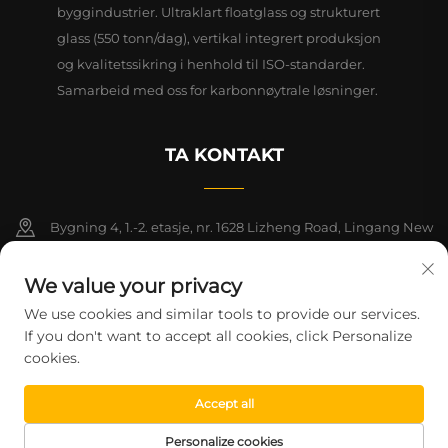
byggindustrier. Ultraklart floatglass og strukturert
glass (550 tonn/dag), vertikal integrert produksjon
og kvalitetssikring i henhold til ISO-standarder.
Samarbeid med oss for karbonnøytrale løsninger.
TA KONTAKT
Bygning 4, 1.-2. etasje, nr. 1628 Lizheng Road, Lingang New
Area, Kinas frihandelssone (Shanghai)
We value your privacy
+86-15124919712
We use cookies and similar tools to provide our services.
If you don't want to accept all cookies, click Personalize
[email protected]
cookies.
Accept all
Copyright © 2026 Shanghai Montege Technology Co., Ltd. Alle
rettigheter reservert.
Personvernpolicy
Personalize cookies