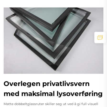
Overlegen privatlivsvern
med maksimal lysoverføring
Matte dobbeltglassruter skiller seg ut ved å gi full visuell