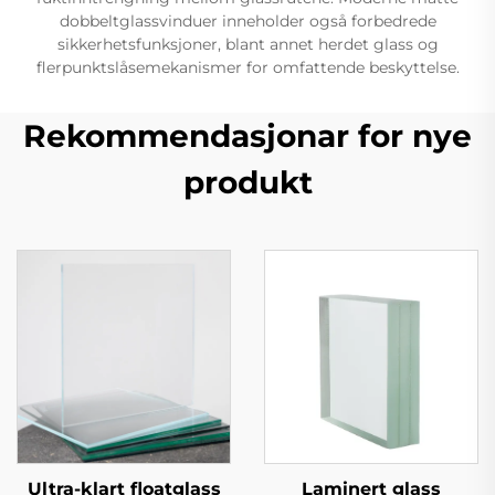
dobbeltglassvinduer inneholder også forbedrede
sikkerhetsfunksjoner, blant annet herdet glass og
flerpunktslåsemekanismer for omfattende beskyttelse.
Rekommendasjonar for nye
produkt
Ultra-klart floatglass
Laminert glass