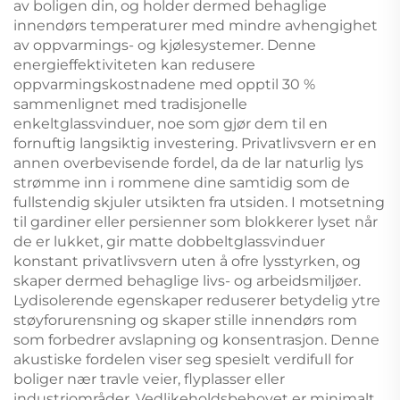
av boligen din, og holder dermed behaglige
innendørs temperaturer med mindre avhengighet
av oppvarmings- og kjølesystemer. Denne
energieffektiviteten kan redusere
oppvarmingskostnadene med opptil 30 %
sammenlignet med tradisjonelle
enkeltglassvinduer, noe som gjør dem til en
fornuftig langsiktig investering. Privatlivsvern er en
annen overbevisende fordel, da de lar naturlig lys
strømme inn i rommene dine samtidig som de
fullstendig skjuler utsikten fra utsiden. I motsetning
til gardiner eller persienner som blokkerer lyset når
de er lukket, gir matte dobbeltglassvinduer
konstant privatlivsvern uten å ofre lysstyrken, og
skaper dermed behaglige livs- og arbeidsmiljøer.
Lydisolerende egenskaper reduserer betydelig ytre
støyforurensning og skaper stille innendørs rom
som forbedrer avslapning og konsentrasjon. Denne
akustiske fordelen viser seg spesielt verdifull for
boliger nær travle veier, flyplasser eller
industriområder. Vedlikeholdsbehovet er minimalt