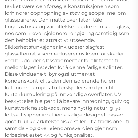
takket være den forsegla konstruksjonen som
forhindrer opphopning av støv og søppel mellom
glasspanene. Den matte overflaten tåler
fingeravtrykk og vannflekker bedre enn klart glass,
noe som krever sjeldnere rengjøring samtidig som
den beholder et attraktivt utseende.
Sikkerhetsfunksjoner inkluderer slagfast
glassalternativ som reduserer risikoen for skader
ved brudd, der glassfragmenter forblir festet til
mellomlaget i stedet for å danne farlige splinter.
Disse vinduene tilbyr også utmerket
kondenskontroll, siden den isolerende hulen
forhindrer temperaturforskjeller som fører til
fuktakkumulering på innvendige overflater. UV-
beskyttelse hjelper til å bevare innredning, gulv og
kunstverk fra solskade, mens nyttig naturlig lys
fortsatt slipper inn. Den alsidige designet passer
godt til ulike arkitektoniske stiler – fra tradisjonell til
samtida – og øker eiendomsverdien gjennom
forbedret estetikk og funksjonalitet.