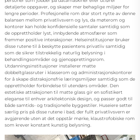
personer som jobber på datamaskiner eller utfører
detaljerte oppgaver, og skaper mer behaglige miljøer for
lengre perioder. Profesjonelle rom drar stort nytte av denne
balansen mellom privatlivsvern og lys, da møterom og
kontorer kan holde konfidensielle samtaler samtidig som
de opprettholder lyst, innbydende atmosfærer som
fremmer positive interaksjoner. Helseinstitusjoner bruker
disse rutene til å beskytte pasientens privatliv samtidig
som de sikrer tilstrekkelig naturlig belysning i
behandlingsområder og gjenopprettingsrom.
Utdanningsinstitusjoner installerer matte
dobbeltglassruter i klasserom og administrasjonskontorer
for å skape distraksjonsfrie læringsmiljøer samtidig som de
opprettholder forbindelse til utendørs områder. Den
estetiske attraksjonen til matte glass gir en sofistikert
eleganse til enhver arkitektonisk design, og passer godt til
både samtids- og tradisjonelle byggestiler. Huseiere setter
særlig pris på disse rutene i bad, der fullt privatlivsvern er
avgjørende uten at det oppstår mørke, klaustrofobiske rom
som krever konstant kunstig belysning.