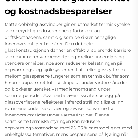
og kostnadsbesparelser
Matte dobbeltglassvinduer gir en utmerket termisk ytelse
som betydelig reduserer energiforbruket og
driftskostnadene, samtidig som de sikrer behaglige
innendørs miljøer hele året. Den dobbelte
glasskonstruksjonen danner en effektiv isolerende barriere
som minimerer varmeoverføring mellom innendørs og
utendørs områder, noe som reduserer belastningen på
oppvarmings- og kjølesystemer. Luft- eller gassfylt rom
mellom glasspanene fungerer som en termisk buffer som
hindrer oppvarmet luft i å slippe ut under vintermåneder
og blokkerer uønsket varmegjennomgang under
sommerperioder. Avanserte lavemissivitetsbelegg på
glassoverflatene reflekterer infrarød stråling tilbake inn i
rommene under kaldt vær og avviser solvarme fra
innendørs områder under varme årstider. Denne
sofistikerte termiske styringen kan redusere
oppvarmingskostnadene med 25–35 % sammenlignet med
enkeltglassalternativer, mens besparelsene på kjøling når