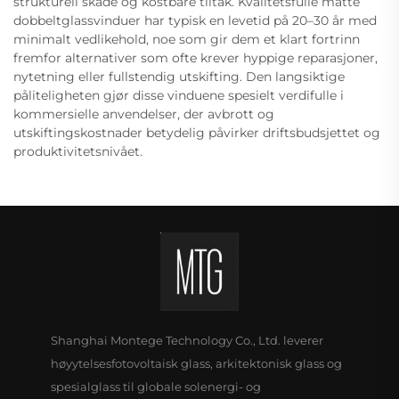
strukturell skade og kostbare tiltak. Kvalitetsfulle matte
dobbeltglassvinduer har typisk en levetid på 20–30 år med
minimalt vedlikehold, noe som gir dem et klart fortrinn
fremfor alternativer som ofte krever hyppige reparasjoner,
nytetning eller fullstendig utskifting. Den langsiktige
påliteligheten gjør disse vinduene spesielt verdifulle i
kommersielle anvendelser, der avbrott og
utskiftingskostnader betydelig påvirker driftsbudsjettet og
produktivitetsnivået.
Shanghai Montege Technology Co., Ltd. leverer
høyytelsesfotovoltaisk glass, arkitektonisk glass og
spesialglass til globale solenergi- og