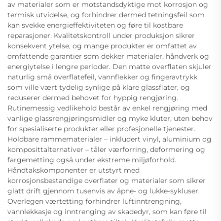
av materialer som er motstandsdyktige mot korrosjon og
termisk utvidelse, og forhindrer dermed tetningsfeil som
kan svekke energieffektiviteten og føre til kostbare
reparasjoner. Kvalitetskontroll under produksjon sikrer
konsekvent ytelse, og mange produkter er omfattet av
omfattende garantier som dekker materialer, håndverk og
energiytelse i lengre perioder. Den matte overflaten skjuler
naturlig små overflatefeil, vannflekker og fingeravtrykk
som ville vært tydelig synlige på klare glassflater, og
reduserer dermed behovet for hyppig rengjøring.
Rutinemessig vedlikehold består av enkel rengjøring med
vanlige glassrengjøringsmidler og myke kluter, uten behov
for spesialiserte produkter eller profesjonelle tjenester.
Holdbare rammematerialer – inkludert vinyl, aluminium og
komposittalternativer – tåler værforring, deformering og
fargemetting også under ekstreme miljøforhold.
Håndtakskomponenter er utstyrt med
korrosjonsbestandige overflater og materialer som sikrer
glatt drift gjennom tusenvis av åpne- og lukke-sykluser.
Overlegen værtetting forhindrer luftinntrengning,
vannlekkasje og inntrenging av skadedyr, som kan føre til