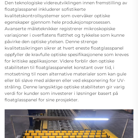
Den teknologiske videreutviklingen innen fremstilling av
floatglasspanel inkluderer sofistikerte
kvalitetskontrollsystemer som overvåker optiske
egenskaper gjennom hele produksjonsprosessen.
Avanserte måleteknikker registrerer mikroskopiske
variasjoner i overflatens flatthet og tykkelse som kunne
påvirke den optiske ytelsen. Denne strenge
kvalitetssikringen sikrer at hvert eneste floatglasspanel
oppfyller de kravfulle optiske spesifikasjonene som kreves
for kritiske applikasjoner. Videre forblir den optiske
stabiliteten til floatglasspanelet konstant over tid, i
motsetning til noen alternative materialer som kan gule
eller bli sløve med alderen eller ved eksponering for UV-
stråling. Denne langsiktige optiske stabiliteten gir varig
verdi for kunder som investerer i løsninger basert på
floatglasspanel for sine prosjekter.