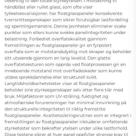
vesentlig til den totale styrkeytelsen. I motsetning til
håndblåst eller rullet glass, som ofte viser
tykkelsesvariasjoner, har floatglasspaneler konsekvente
tverrsnittsegenskaper som sikrer forutsigbar lastfordeling
og spenningsmønstre. Denne jevnheten eliminerer svake
punkter som ellers kunne svekke panelintegriteten under
belastning. Forbedret overflatekvalitet gjennom
fremstillingen av floatglasspaneler gir en fyrpolert
overflate som er motstandsdyktig mot skraper og beholder
sitt utseende gjennom en lang levetid. Den glatte
overflateteksturen som oppnås ved floatprosessen gir en
inneboende motstand mot overfladeskader som kunne
utløse sprekkdannelse eller strukturell svikt.
Langtidsholdbarhetstester viser at floatglasspaneler
beholder sine styrkeegenskaper selv etter flere tiår med
bruk. Miljøfaktorer som UV-stråling, fuktighet og
atmosfæriske forurensninger har minimal innvirkning på
den strukturelle integriteten til riktig fremstilte
floatglasspaneler. Kvalitetssikringsrutiner som er integrert i
fremstillingen av floatglasspaneler inkluderer omfattende
styrketester som bekrefter ytelsen under ulike lastforhold.
Disse testene sikrer at hver panel oppfyller strenge krav til