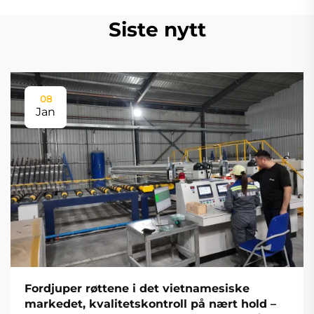
Siste nytt
08
Jan
Fordjuper røttene i det vietnamesiske
markedet, kvalitetskontroll på nært hold –