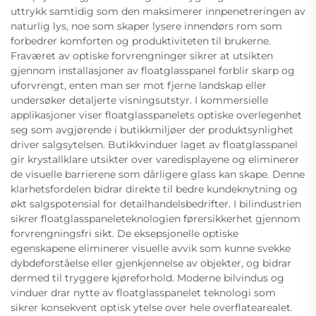
uttrykk samtidig som den maksimerer innpenetreringen av
naturlig lys, noe som skaper lysere innendørs rom som
forbedrer komforten og produktiviteten til brukerne.
Fraværet av optiske forvrengninger sikrer at utsikten
gjennom installasjoner av floatglasspanel forblir skarp og
uforvrengt, enten man ser mot fjerne landskap eller
undersøker detaljerte visningsutstyr. I kommersielle
applikasjoner viser floatglasspanelets optiske overlegenhet
seg som avgjørende i butikkmiljøer der produktsynlighet
driver salgsytelsen. Butikkvinduer laget av floatglasspanel
gir krystallklare utsikter over varedisplayene og eliminerer
de visuelle barrierene som dårligere glass kan skape. Denne
klarhetsfordelen bidrar direkte til bedre kundeknytning og
økt salgspotensial for detailhandelsbedrifter. I bilindustrien
sikrer floatglasspaneleteknologien førersikkerhet gjennom
forvrengningsfri sikt. De eksepsjonelle optiske
egenskapene eliminerer visuelle avvik som kunne svekke
dybdeforståelse eller gjenkjennelse av objekter, og bidrar
dermed til tryggere kjøreforhold. Moderne bilvindus og
vinduer drar nytte av floatglasspanelet teknologi som
sikrer konsekvent optisk ytelse over hele overflatearealet.