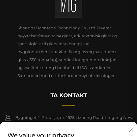
Shanghai Montege Technology Co., Ltd. leverer
høyytelsesfotovoltaisk glass, arkitektonisk glass og
spesialglass til globale solenergi- og
byggindustrier. Ultraklart floatglass og strukturert
glass (550 tonn/dag), vertikal integrert produksjon
og kvalitetssikring i henhold til ISO-standarder.
Samarbeid med oss for karbonnøytrale løsninger.
TA KONTAKT
Bygning 4, 1.-2. etasje, nr. 1628 Lizheng Road, Lingang New
Area, Kinas frihandelssone (Shanghai)
We value your privacy