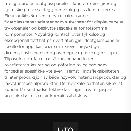
mulig å bruke floatglasspaneler i laboratoriemiljøer og
kjemiske prosessanlegg der vanlig glass kan forverres.
Elektronikksektoren benytter ultra-tynne
floatglasspanelvarianter som substrater for displaypaneler,
trykkpaneler og beskyttelsesdeksler for følsomme
komponenter. Nøyaktig kontroll over tykkelse og
eksepsjonell flatthet på overflaten gjør floatglasspaneler
ideelle for applikasjoner som krever nøyaktige
dimensjonstoleranser og overlegne optiske egenskaper.
Tilpasning omfatter også kantbehandlinger,
overflatestrukturering og påføring av belegg som
forbedrer spesifikke ytelever. Fremstillingsfleksibiliteten
tillater produksjon av både høyvolumstandardprodukter og
lavvolumspesialprodukter. Denne skalerbarheten sikrer at
kunder får kostnadseffektive løsninger uavhengig av
prosjektstørrelse eller kompleksitetskrav.