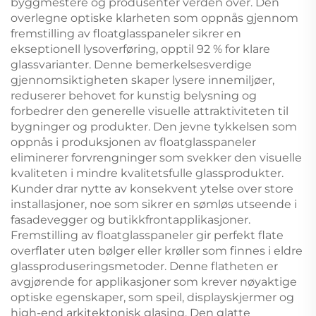
byggmestere og produsenter verden over. Den
overlegne optiske klarheten som oppnås gjennom
fremstilling av floatglasspaneler sikrer en
ekseptionell lysoverføring, opptil 92 % for klare
glassvarianter. Denne bemerkelsesverdige
gjennomsiktigheten skaper lysere innemiljøer,
reduserer behovet for kunstig belysning og
forbedrer den generelle visuelle attraktiviteten til
bygninger og produkter. Den jevne tykkelsen som
oppnås i produksjonen av floatglasspaneler
eliminerer forvrengninger som svekker den visuelle
kvaliteten i mindre kvalitetsfulle glassprodukter.
Kunder drar nytte av konsekvent ytelse over store
installasjoner, noe som sikrer en sømløs utseende i
fasadevegger og butikkfrontapplikasjoner.
Fremstilling av floatglasspaneler gir perfekt flate
overflater uten bølger eller krøller som finnes i eldre
glassproduseringsmetoder. Denne flatheten er
avgjørende for applikasjoner som krever nøyaktige
optiske egenskaper, som speil, displayskjermer og
high-end arkitektonisk glasing. Den glatte