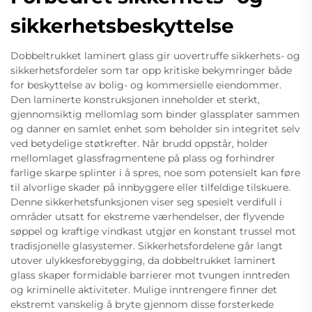
sikkerhetsbeskyttelse
Dobbeltrukket laminert glass gir uovertruffe sikkerhets- og
sikkerhetsfordeler som tar opp kritiske bekymringer både
for beskyttelse av bolig- og kommersielle eiendommer.
Den laminerte konstruksjonen inneholder et sterkt,
gjennomsiktig mellomlag som binder glassplater sammen
og danner en samlet enhet som beholder sin integritet selv
ved betydelige støtkrefter. Når brudd oppstår, holder
mellomlaget glassfragmentene på plass og forhindrer
farlige skarpe splinter i å spres, noe som potensielt kan føre
til alvorlige skader på innbyggere eller tilfeldige tilskuere.
Denne sikkerhetsfunksjonen viser seg spesielt verdifull i
områder utsatt for ekstreme værhendelser, der flyvende
søppel og kraftige vindkast utgjør en konstant trussel mot
tradisjonelle glasystemer. Sikkerhetsfordelene går langt
utover ulykkesforebygging, da dobbeltrukket laminert
glass skaper formidable barrierer mot tvungen inntreden
og kriminelle aktiviteter. Mulige inntrengere finner det
ekstremt vanskelig å bryte gjennom disse forsterkede