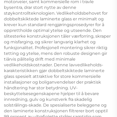
motorveier, samt kommersielle rom i travle
bysentra, drar stort nytte av denne
støykontrollteknologien. Vedlikeholdsbehovet for
dobbeltskiktede laminerte glass er minimalt og
krever kun standard rengjøringsprosedyrer for å
opprettholde optimal ytelse og utseende. Den
slitesterke konstruksjonen tåler værforring, skraper
og misfarging, og sikrer langvarig klarhet og
funksjonalitet. Profesjonell montering sikrer riktig
tetting og ytelse, mens den robuste designen gir
tiårvis pålitelig drift med minimale
vedlikeholdskostnader. Denne lavvedlikeholds-
karakteristikken gjør dobbeltskiktede laminerte
glass spesielt attraktive for store kommersielle
installasjoner og boliganvendelser der praktisk
håndtering har stor betydning. UV-
beskyttelsesegenskapene hjelper til å bevare
innredning, gulv og kunstverk fra skadelig
solstrålings-skade. De spesialiserte beleggene og
den laminerte konstruksjonen filtrerer bort opptil
99 prosent av ultrafiolette stråler samtidig som