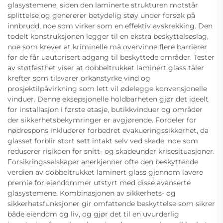
glasystemene, siden den laminerte strukturen motstår
splittelse og genererer betydelig støy under forsøk på
innbrudd, noe som virker som en effektiv avskrekking. Den
todelt konstruksjonen legger til en ekstra beskyttelseslag,
noe som krever at kriminelle må overvinne flere barrierer
før de får uautorisert adgang til beskyttede områder. Tester
av støtfasthet viser at dobbeltrukket laminert glass tåler
krefter som tilsvarer orkanstyrke vind og
prosjektilpåvirkning som lett vil ødelegge konvensjonelle
vinduer. Denne eksepsjonelle holdbarheten gjør det ideelt
for installasjon i første etasje, butikkvinduer og områder
der sikkerhetsbekymringer er avgjørende. Fordeler for
nødrespons inkluderer forbedret evakueringssikkerhet, da
glasset forblir stort sett intakt selv ved skade, noe som
reduserer risikoen for snitt- og skadeunder krisesituasjoner.
Forsikringsselskaper anerkjenner ofte den beskyttende
verdien av dobbeltrukket laminert glass gjennom lavere
premie for eiendommer utstyrt med disse avanserte
glasystemene. Kombinasjonen av sikkerhets- og
sikkerhetsfunksjoner gir omfattende beskyttelse som sikrer
både eiendom og liv, og gjør det til en uvurderlig