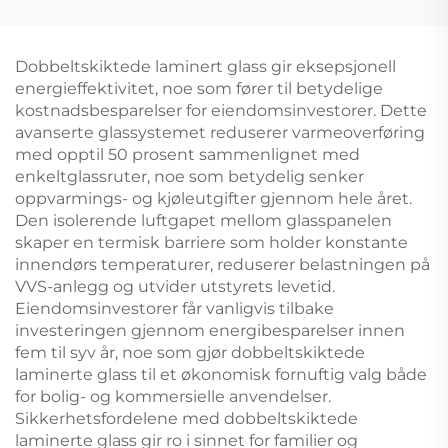
Dobbeltskiktede laminert glass gir eksepsjonell
energieffektivitet, noe som fører til betydelige
kostnadsbesparelser for eiendomsinvestorer. Dette
avanserte glassystemet reduserer varmeoverføring
med opptil 50 prosent sammenlignet med
enkeltglassruter, noe som betydelig senker
oppvarmings- og kjøleutgifter gjennom hele året.
Den isolerende luftgapet mellom glasspanelen
skaper en termisk barriere som holder konstante
innendørs temperaturer, reduserer belastningen på
VVS-anlegg og utvider utstyrets levetid.
Eiendomsinvestorer får vanligvis tilbake
investeringen gjennom energibesparelser innen
fem til syv år, noe som gjør dobbeltskiktede
laminerte glass til et økonomisk fornuftig valg både
for bolig- og kommersielle anvendelser.
Sikkerhetsfordelene med dobbeltskiktede
laminerte glass gir ro i sinnet for familier og