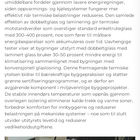
umiddelbare fordeler gjennom lavere energiregninger,
siden oppvarmings- og kjølesystemer fungerer mer
effektivt når termiske belastninger reduseres. Den samlede
effekten av dobbeltglass og laminering gir termiske
motstandverdier som overstiger standard enkeltruteglass
med 300–400 prosent, noe som fører til målbare
energibesparelser som akkumuleres over tid. Uavhengige
tester viser at bygninger utstyrt med dobbeltglass med
laminert glass bruker 30–50 prosent mindre energi til
klimatisering sammenlignet med bygninger med
konvensjonell glaslosning. Denne fremragende termiske
ytelsen bidrar til bærekraftige byggepraksiser og støtter
grønne sertifiseringsprogrammer, og er derfor en
avgjørende komponent i miljøvennlige byggeprosjekter.
De stabile innendørs temperaturer som oppnås gjennom
overlegen isolering eliminerer kalde trekk og varme soner,
forbedrer komforten for innbyggerne og reduserer
belastningen på mekaniske systemer – noe som til slutt
utvider utstyrets levetid og reduserer
vedlikeholdsutgiftene.