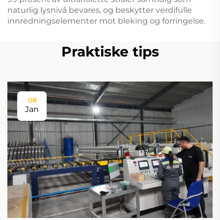
naturlig lysnivå bevares, og beskytter verdifulle
innredningselementer mot bleking og forringelse.
Praktiske tips
08
Jan