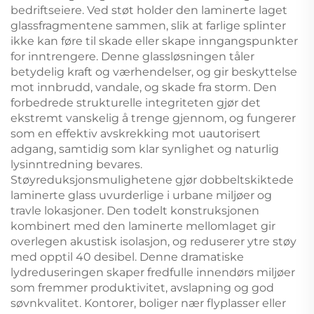
bedriftseiere. Ved støt holder den laminerte laget
glassfragmentene sammen, slik at farlige splinter
ikke kan føre til skade eller skape inngangspunkter
for inntrengere. Denne glassløsningen tåler
betydelig kraft og værhendelser, og gir beskyttelse
mot innbrudd, vandale, og skade fra storm. Den
forbedrede strukturelle integriteten gjør det
ekstremt vanskelig å trenge gjennom, og fungerer
som en effektiv avskrekking mot uautorisert
adgang, samtidig som klar synlighet og naturlig
lysinntredning bevares.
Støyreduksjonsmulighetene gjør dobbeltskiktede
laminerte glass uvurderlige i urbane miljøer og
travle lokasjoner. Den todelt konstruksjonen
kombinert med den laminerte mellomlaget gir
overlegen akustisk isolasjon, og reduserer ytre støy
med opptil 40 desibel. Denne dramatiske
lydreduseringen skaper fredfulle innendørs miljøer
som fremmer produktivitet, avslapning og god
søvnkvalitet. Kontorer, boliger nær flyplasser eller