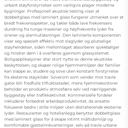
urbant støyforstyrrelser som vanligvis plager moderne
bygninger. Profesjonell akustisk testing viser at
dobbeltglass med laminert glass fungerer utmerket over et
bredt frekvensspekter, og takler både lave frekvensers
dundring fra tunge maskiner og høyfrekvente lyder fra
sirener og alarmutløsninger. Den laminerte komponenten
viser seg spesielt effektiv mot slaglyder og plutselige
støyhendelser, siden mellomlaget absorberer sjokkbølger
og hindrer dem i å overføres gjennom glassystemet.
Boligapplikasjoner drar stort nytte av denne akustiske
beskyttelsen, og skaper rolige hjemmemiljøer der familier
kan slappe av, studere og sove uten konstant forstyrrelse
fra eksterne støykilder. Soverom som vender mot travle
gater blir fredfulle tilfluktssteder, mens hjemmekontorer
beholder en produktiv atmosfære selv ved nærliggende
byggestøy eller trafikkaktivitet. Kommersielle fordeler
inkluderer forbedret arbeidsproduktivitet, da ansatte
fokuserer bedre i stille miljøer uten distraherende eksterne
lyder. Restauranter og hotellanlegg benytter dobbeltglass
med laminert glass for å skape intimt måltidsmiljø og
komfortable gjesteinnkvarteringer, selv på travle urbane