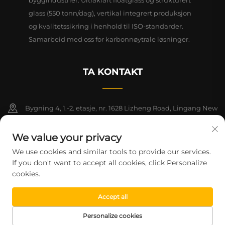
byggindustrier. Ultraklart floatglass og strukturert
glass (550 tonn/dag), vertikal integrert produksjon
og kvalitetssikring i henhold til ISO-standarder.
Samarbeid med oss for karbonnøytrale løsninger.
TA KONTAKT
Bygning 4, 1.-2. etasje, nr. 1628 Lizheng Road, Lingang New
Area, Kinas frihandelssone (Shanghai)
We value your privacy
+86-15124919712
We use cookies and similar tools to provide our services.
If you don't want to accept all cookies, click Personalize
[email protected]
cookies.
Accept all
Copyright © 2026 Shanghai Montege Technology Co., Ltd. Alle
rettigheter reservert.
Personvernpolicy
Personalize cookies