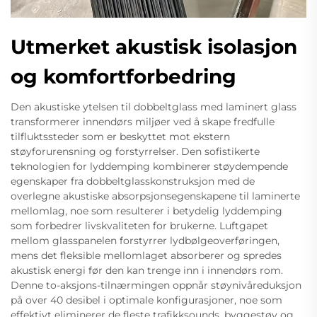
Utmerket akustisk isolasjon
og komfortforbedring
Den akustiske ytelsen til dobbeltglass med laminert glass
transformerer innendørs miljøer ved å skape fredfulle
tilfluktssteder som er beskyttet mot ekstern
støyforurensning og forstyrrelser. Den sofistikerte
teknologien for lyddemping kombinerer støydempende
egenskaper fra dobbeltglasskonstruksjon med de
overlegne akustiske absorpsjonsegenskapene til laminerte
mellomlag, noe som resulterer i betydelig lyddemping
som forbedrer livskvaliteten for brukerne. Luftgapet
mellom glasspanelen forstyrrer lydbølgeoverføringen,
mens det fleksible mellomlaget absorberer og spredes
akustisk energi før den kan trenge inn i innendørs rom.
Denne to-aksjons-tilnærmingen oppnår støynivåreduksjon
på over 40 desibel i optimale konfigurasjoner, noe som
effektivt eliminerer de fleste trafikksounds, byggestøy og