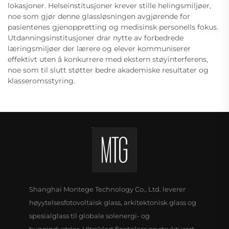
lokasjoner. Helseinstitusjoner krever stille helingsmiljøer,
noe som gjør denne glassløsningen avgjørende for
pasientenes gjenoppretting og medisinsk personells fokus.
Utdanningsinstitusjoner drar nytte av forbedrede
læringsmiljøer der lærere og elever kommuniserer
effektivt uten å konkurrere med ekstern støyinterferens,
noe som til slutt støtter bedre akademiske resultater og
klasseromsstyring.
Shanghai Montege Technology Co., Ltd. leverer
høyytelsesfotovoltaisk glass, arkitektonisk glass og
spesialglass til globale solenergi- og