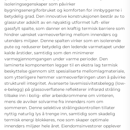
isoleringsegenskaper som påvirker
bygningsenergiforbruket og komforten for innbyggerne i
betydelig grad. Den innovative konstruksjonen består av to
glassruter adskilt av en nøyaktig utformet luft- eller
gassfylt spalte, som danner en kraftig termisk barriere som
hindrer uønsket varmeoverføring mellom innendørs og
utendørs miljøer. Denne spalten virker som en isolerende
pute og reduserer betydelig den ledende varmetapet under
kalde årstider, samtidig som den minimerer
varmegjennomgangen under varme perioder. Den
laminerte komponenten legger til en ekstra lag termisk
beskyttelse gjennom sitt spesialiserte mellomlagmateriale,
som ytterligere hemmer varmeoverføringen uten å påvirke
strukturell integritet. Avanserte lavemissivitetsbelegg (low-
e-belegg) på glassoverflatene reflekterer infrarød stråling
tilbake inn i bolig- eller arbeidsrommene om vinteren,
mens de avviker solvarme fra innendørs rom om
sommeren. Denne selektive strålingskontrollen tillater
nyttig naturlig lys å trenge inn, samtidig som skadelig
termisk energi blokkeres, noe som skaper optimale
innendørs miljøer hele året. Eiendomsinvestorer opplever