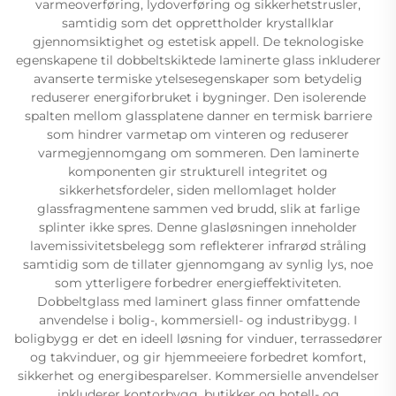
varmeoverføring, lydoverføring og sikkerhetstrusler,
samtidig som det opprettholder krystallklar
gjennomsiktighet og estetisk appell. De teknologiske
egenskapene til dobbeltskiktede laminerte glass inkluderer
avanserte termiske ytelsesegenskaper som betydelig
reduserer energiforbruket i bygninger. Den isolerende
spalten mellom glassplatene danner en termisk barriere
som hindrer varmetap om vinteren og reduserer
varmegjennomgang om sommeren. Den laminerte
komponenten gir strukturell integritet og
sikkerhetsfordeler, siden mellomlaget holder
glassfragmentene sammen ved brudd, slik at farlige
splinter ikke spres. Denne glasløsningen inneholder
lavemissivitetsbelegg som reflekterer infrarød stråling
samtidig som de tillater gjennomgang av synlig lys, noe
som ytterligere forbedrer energieffektiviteten.
Dobbeltglass med laminert glass finner omfattende
anvendelse i bolig-, kommersiell- og industribygg. I
boligbygg er det en ideell løsning for vinduer, terrassedører
og takvinduer, og gir hjemmeeiere forbedret komfort,
sikkerhet og energibesparelser. Kommersielle anvendelser
inkluderer kontorbygg, butikker og hotell- og