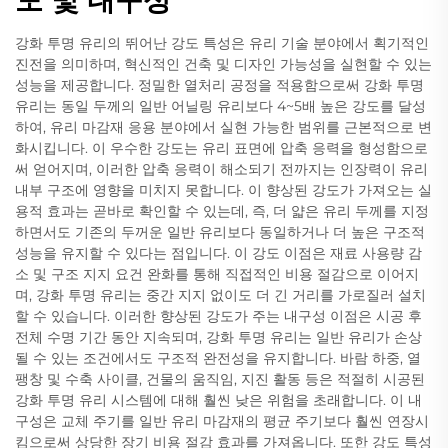
도 및 내구성
강화 투명 유리의 뛰어난 강도 특성은 유리 기술 분야에서 획기적인
진전을 의미하며, 혁신적인 건축 및 디자인 가능성을 실현할 수 있는
성능을 제공합니다. 정밀한 열처리 공정을 적용함으로써 강화 투명
유리는 동일 두께의 일반 어닐링 유리보다 4~5배 높은 강도를 달성
하여, 유리 마감재 응용 분야에서 실현 가능한 범위를 근본적으로 변
화시킵니다. 이 우수한 강도는 유리 표면에 압축 응력을 형성함으로
써 얻어지며, 이러한 압축 응력이 해소되기 전까지는 인장력이 유리
내부 구조에 영향을 미치지 못합니다. 이 향상된 강도가 가져오는 실
용적 효과는 곧바로 확인할 수 있는데, 즉, 더 얇은 유리 두께를 지정
하면서도 기존의 두꺼운 일반 유리보다 동일하거나 더 높은 구조적
성능을 유지할 수 있다는 점입니다. 이 강도 이점은 재료 사용량 감
소 및 구조 지지 요건 완화를 통해 직접적인 비용 절감으로 이어지
며, 강화 투명 유리는 중간 지지 없이도 더 긴 거리를 가로질러 설치
할 수 있습니다. 이러한 향상된 강도가 주는 내구성 이점은 시공 후
전체 수명 기간 동안 지속되며, 강화 투명 유리는 일반 유리가 손상
될 수 있는 조건에서도 구조적 완전성을 유지합니다. 바람 하중, 열
팽창 및 수축 사이클, 건물의 움직임, 지진 활동 등은 적절히 시공된
강화 투명 유리 시스템에 대해 훨씬 낮은 위험을 초래합니다. 이 내
구성은 교체 주기를 일반 유리 마감재의 평균 주기보다 훨씬 연장시
킴으로써 상당한 장기 비용 절감 효과를 가져옵니다. 또한 강도 특성