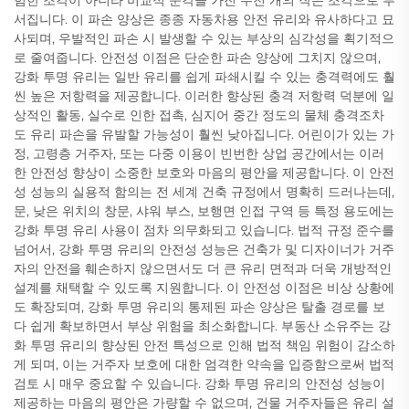
험한 조각이 아니라 비교적 둔각을 가진 수천 개의 작은 조각으로 부
서집니다. 이 파손 양상은 종종 자동차용 안전 유리와 유사하다고 묘
사되며, 우발적인 파손 시 발생할 수 있는 부상의 심각성을 획기적으
로 줄여줍니다. 안전성 이점은 단순한 파손 양상에 그치지 않으며,
강화 투명 유리는 일반 유리를 쉽게 파쇄시킬 수 있는 충격력에도 훨
씬 높은 저항력을 제공합니다. 이러한 향상된 충격 저항력 덕분에 일
상적인 활동, 실수로 인한 접촉, 심지어 중간 정도의 물체 충격조차
도 유리 파손을 유발할 가능성이 훨씬 낮아집니다. 어린이가 있는 가
정, 고령층 거주자, 또는 다중 이용이 빈번한 상업 공간에서는 이러
한 안전성 향상이 소중한 보호와 마음의 평안을 제공합니다. 이 안전
성 성능의 실용적 함의는 전 세계 건축 규정에서 명확히 드러나는데,
문, 낮은 위치의 창문, 샤워 부스, 보행면 인접 구역 등 특정 용도에는
강화 투명 유리 사용이 점차 의무화되고 있습니다. 법적 규정 준수를
넘어서, 강화 투명 유리의 안전성 성능은 건축가 및 디자이너가 거주
자의 안전을 훼손하지 않으면서도 더 큰 유리 면적과 더욱 개방적인
설계를 채택할 수 있도록 지원합니다. 이 안전성 이점은 비상 상황에
도 확장되며, 강화 투명 유리의 통제된 파손 양상은 탈출 경로를 보
다 쉽게 확보하면서 부상 위험을 최소화합니다. 부동산 소유주는 강
화 투명 유리의 향상된 안전 특성으로 인해 법적 책임 위험이 감소하
게 되며, 이는 거주자 보호에 대한 엄격한 약속을 입증함으로써 법적
검토 시 매우 중요할 수 있습니다. 강화 투명 유리의 안전성 성능이
제공하는 마음의 평안은 가량할 수 없으며, 건물 거주자들은 유리 설