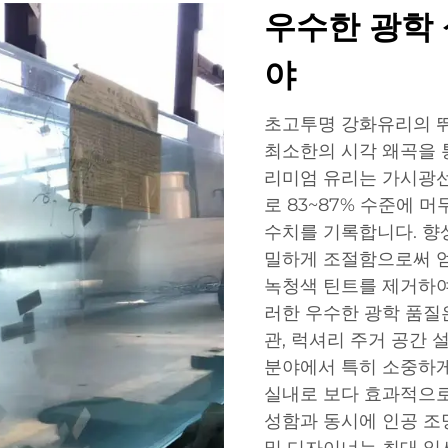
우수한 광학 
야
초고투명 강화유리의 
최소한의 시각 왜곡을 
리미엄 유리는 가시광선
로 83~87% 수준에 
수치를 기록합니다. 향
밀하게 조절함으로써 얻
녹청색 틴트를 제거하여
러한 우수한 광학 품질
관, 럭셔리 주거 공간 
분야에서 특히 소중하게
실내로 보다 효과적으로
성함과 동시에 인공 조