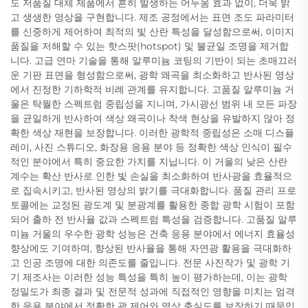
도 저품질 대체 제품에서 흔히 발생하는 어두움 효과 없이, 더욱 밝
고 생생한 영상을 구현합니다. 제조 공정에서는 표면 조도 파라미터
를 신중하게 제어하여 최적의 빛 산란 특성을 달성함으로써, 이미지
품질을 저해할 수 있는 핫스팟(hotspot) 및 불균일 조명을 제거합
니다. 고급 연마 기술을 통해 알루미늄 코팅의 기반이 되는 초매끄러
운 기판 표면을 형성함으로써, 광학 왜곡을 최소화하고 반사된 영상
에서 진정한 기하학적 비례 관계를 유지합니다. 고품질 알루미늄 거
울은 탁월한 스펙트럼 중립성을 지니며, 가시광선 범위 내 모든 파장
을 균일하게 반사하여 색상 왜곡이나 착색 현상을 유발하지 않아 정
확한 색상 재현을 보장합니다. 이러한 광학적 중립성은 소매 디스플
레이, 사진 스튜디오, 화장용 응용 분야 등 정확한 색상 인식이 필수
적인 분야에서 특히 중요한 가치를 지닙니다. 이 거울의 낮은 산란
계수는 확산 반사로 인한 빛 손실을 최소화하여 반사광을 효율적으
로 집속시키고, 반사된 영상의 밝기를 극대화합니다. 품질 관리 프로
토콜에는 교정된 광도계 및 분광계를 활용한 종합 광학 시험이 포함
되어 출하 전 반사율 값과 스펙트럼 특성을 검증합니다. 고품질 알루
미늄 거울의 우수한 광학 성능은 건축 응용 분야에서 에너지 효율성
향상에도 기여하며, 향상된 반사율을 통해 자연광 활용을 극대화하
고 인공 조명에 대한 의존도를 줄입니다. 전문 사진작가 및 광학 기
기 제조사는 이러한 성능 특성을 특히 높이 평가하는데, 이는 광학
정밀도가 최종 결과 및 전문적 성과에 직접적인 영향을 미치는 엄격
한 응용 분야에서 정확한 광 제어와 영상 충실도를 보장하기 때문입