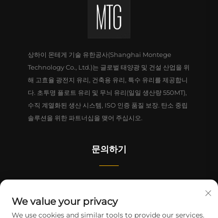
상하이 몬테게 기술 유한공사(Shanghai Montege
Technology Co., Ltd.)는 글로벌 태양광 및 건설 산업을 위
해 고효율 광전지 유리, 건축용 유리, 특수 유리를 제공합니
다. 초투명 플로트 유리 및 무늬 유리(일일 생산량 550MT),
수직 계열화된 생산 시스템, ISO 인증 품질 보장. 탄소 중립
솔루션을 위한 파트너십을 맺어 주십시오.
문의하기
중국(상하이) 자유무역구 린강신구 리정로 1628번지 4동 1-2층
We value your privacy
+86-15124919712
We use cookies and similar tools to provide our services.