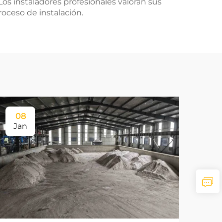
os instaladores profesionales valoran sus
roceso de instalación.
08
Jan