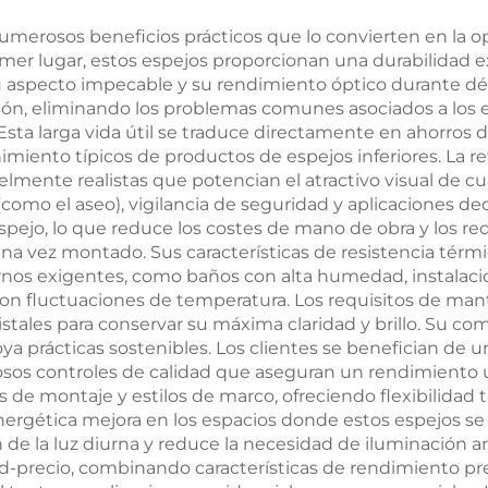
numerosos beneficios prácticos que lo convierten en la o
rimer lugar, estos espejos proporcionan una durabilidad
 aspecto impecable y su rendimiento óptico durante dé
ión, eliminando los problemas comunes asociados a los e
a larga vida útil se traduce directamente en ahorros de
iento típicos de productos de espejos inferiores. La re
y fielmente realistas que potencian el atractivo visual de
como el aseo), vigilancia de seguridad y aplicaciones de
l espejo, lo que reduce los costes de mano de obra y los 
na vez montado. Sus características de resistencia térm
ornos exigentes, como baños con alta humedad, instalac
 con fluctuaciones de temperatura. Los requisitos de ma
istales para conservar su máxima claridad y brillo. Su c
oya prácticas sostenibles. Los clientes se benefician de 
rosos controles de calidad que aseguran un rendimiento 
s de montaje y estilos de marco, ofreciendo flexibilidad
ergética mejora en los espacios donde estos espejos se ut
 de la luz diurna y reduce la necesidad de iluminación arti
ad-precio, combinando características de rendimiento p