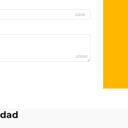
0/200
0/1000
idad