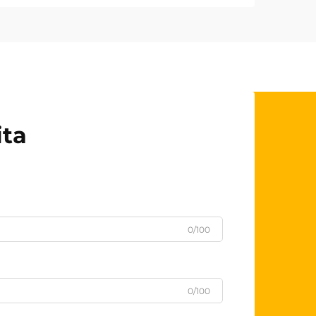
ita
0/100
0/100