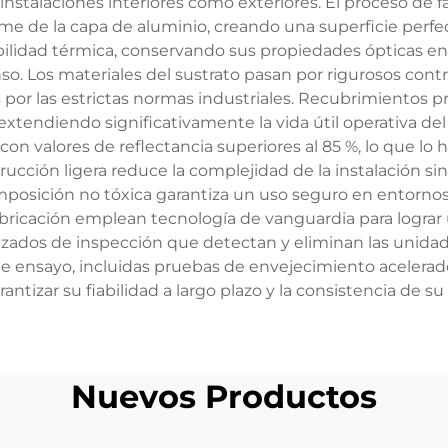
 instalaciones interiores como exteriores. El proceso de 
rme de la capa de aluminio, creando una superficie perf
ilidad térmica, conservando sus propiedades ópticas en
o. Los materiales del sustrato pasan por rigurosos cont
das por las estrictas normas industriales. Recubrimientos
, extendiendo significativamente la vida útil operativa del
con valores de reflectancia superiores al 85 %, lo que l
strucción ligera reduce la complejidad de la instalación s
osición no tóxica garantiza un uso seguro en entornos r
 fabricación emplean tecnología de vanguardia para lograr
ados de inspección que detectan y eliminan las unidade
e ensayo, incluidas pruebas de envejecimiento acelerad
antizar su fiabilidad a largo plazo y la consistencia de s
Nuevos Productos