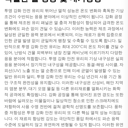
투명 강화 안전 유리의 뛰어난 열적 성능은 온도 변화와 혹독한 기상
조건이 수반되는 응용 분야에서 이상적인 선택이 됩니다. 강화 공정
을 통해 제조된 유리 패널은 열 충격 저항성이 향상되어 급격한 온도
변화에도 파손 없이 견딜 수 있습니다. 이러한 능력은 제조 과정에서
달성된 균일한 응력 분포에서 비롯되며, 이는 재료가 응력 집중으로
인한 균열 발생 없이 균일하게 팽창 및 수축할 수 있도록 합니다. 일
반적으로 투명 강화 안전 유리는 최대 200°C의 온도 차이를 견딜 수
있어, 난방식 건물 외벽부터 냉장 진열 캐비닛에 이르기까지 다양한
응용 분야에 적합합니다. 투명 강화 안전 유리의 기상 내구성은 실외
응용 분야에서 장기적인 내구성을 제공합니다. 동결-해빙 사이클, 자
외선(UV) 노출 또는 열 순환으로 인해 미세 균열이 발생할 수 있는
일반 유리와 달리, 투명 강화 안전 유리는 수십 년간의 사용 기간 동
안 구조적 완전성을 유지합니다. 이러한 내구성은 산성비, 해안 지역
의 염분 분무, 대기 오염 물질 등 다른 유리재료를 열화시키는 화학
적 공격에도 확장됩니다. 강화 공정을 통해 얻어진 표면 경도는 또한
바람에 실려오는 이물질이나 일상적인 청소로 인한 스크래치에도
저항하여 사용 수명 전반에 걸쳐 광학적 선명도를 보존합니다. 풍하
중 저항성은 투명 강화 안전 유리의 또 다른 핵심 열적 성능 이점입
니다. 이 재료의 향상된 강도는 극단적인 풍압 하에서도 파손 응력
수준에 도달하지 않고 유연하게 변형될 수 있게 합니다. 이러한 유연