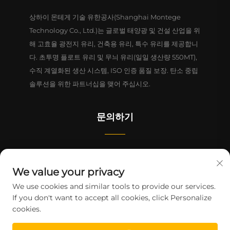
상하이 몬테게 기술 유한공사(Shanghai Montege
Technology Co., Ltd.)는 글로벌 태양광 및 건설 산업을 위
해 고효율 광전지 유리, 건축용 유리, 특수 유리를 제공합니
다. 초투명 플로트 유리 및 무늬 유리(일일 생산량 550MT),
수직 계열화된 생산 시스템, ISO 인증 품질 보장. 탄소 중립
솔루션을 위한 파트너십을 맺어 주십시오.
문의하기
중국(상하이) 자유무역구 린강신구 리정로 1628번지 4동 1-2층
We value your privacy
+86-15124919712
We use cookies and similar tools to provide our services.
If you don't want to accept all cookies, click Personalize
[email protected]
cookies.