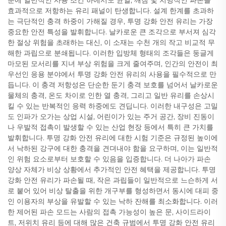
분에 일반적인 사용 조건 하에서도 균열, 깨짐 및 치명적인 파손을
효과적으로 저항하는 유리 패널이 탄생합니다. 설계 한계를 초과하
는 극단적인 충격 하중이 가해질 경우, 투명 강화 안전 유리는 가장
중요한 안전 특성을 발휘합니다. 날카로운 큰 조각으로 부서져 심각
한 절상 위험을 초래하는 대신, 이 소재는 수천 개의 작고 비교적 무
해한 과립으로 분쇄됩니다. 이러한 입방체 형태의 조각들은 둥글게
마모된 모서리를 지녀 부상 위험을 크게 줄여주며, 인간의 안전이 최
우선인 응용 분야에서 투명 강화 안전 유리의 사용을 필수적으로 만
듭니다. 이 충격 저항성은 단순한 둔기 충격 보호를 넘어서 날카로운
물체의 충격, 온도 차이로 인한 열 충격, 그리고 일반 유리를 손상시
킬 수 있는 반복적인 응력 하중에도 견딥니다. 이러한 내구성은 고밀
도 인파가 오가는 상업 시설, 어린이가 있는 주거 공간, 장비 진동이
나 우발적 접촉이 발생할 수 있는 산업 현장 등에서 특히 큰 가치를
발휘합니다. 투명 강화 안전 유리에 대한 시험 기준은 규정된 높이에
서 낙하된 강구에 대한 충격을 견뎌내야 함을 요구하며, 이는 일반적
인 위험 요소로부터 보호할 수 있음을 입증합니다. 더 나아가 파손
양상 자체가 비상 상황에서 추가적인 안전 혜택을 제공합니다. 투명
강화 안전 유리가 파손될 때, 작은 과립들이 일반적으로 느슨하게 서
로 붙어 있어 비상 탈출을 위한 개구부를 형성하면서 동시에 대피 중
인 이용자의 부상을 유발할 수 있는 낙하 잔해를 최소화합니다. 이러
한 제어된 파손 모드는 사람의 접촉 가능성이 높은 문, 사이드라이
트, 저위치 유리 등에 대해 많은 건축 규범에서 투명 강화 안전 유리