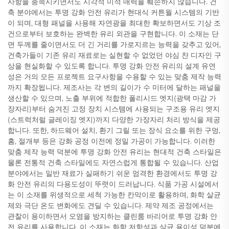
사항을 충족시키면서도 시각적 미적 매력을 훼손하지 않습니다. 건
축 분야에서는 투명 강화 안전 유리가 현대식 커튼월 시스템의 기반
이 되며, 대형 패널을 사용해 자연광을 최대한 확보하면서도 기상 조
건으로부터 보호하는 완벽한 유리 외관을 구현합니다. 이 소재는 단
면 두께를 줄이면서도 더 긴 거리를 가로지르는 능력을 갖추고 있어,
건축가들이 기존 유리 재료로는 실현할 수 없었던 야심 찬 디자인 구
상을 현실화할 수 있도록 합니다. 투명 강화 안전 유리의 설계 유연
성은 거의 모든 프로젝트 요구사항을 수용할 수 있는 맞춤 제작 능력
까지 확장됩니다. 제조사는 각 변의 길이가 수 미터에 달하는 패널을
생산할 수 있으며, 노출 부위에 적합한 폴리시드 엣지(광택 마감 가
장자리)부터 숨겨진 고정 장치 시스템에 사용되는 구조용 유리 엣지
(스트럭처럴 글레이징 엣지)까지 다양한 가장자리 처리 방식을 제공
합니다. 또한, 하드웨어 설치, 환기 그릴 또는 장식 요소를 위한 구멍,
홈, 절개부 등은 강화 공정 이전에 정밀 가공이 가능합니다. 이러한
맞춤 제작 능력 덕분에 투명 강화 안전 유리는 현대적 건축 스타일은
물론 전통적 건축 스타일에도 자연스럽게 통합될 수 있습니다. 산업
분야에서는 일반 재료가 실패하기 쉬운 엄격한 환경에서도 투명 강
화 안전 유리의 다용도성이 뚜렷이 드러납니다. 식품 가공 시설에서
는 이 소재를 위생적으로 세척 가능한 칸막이로 활용하며, 화학 살균
제와 극단 온도 변화에도 견딜 수 있습니다. 제약 제조 공정에서는
관찰이 용이하면서 오염을 방지하는 클린룸 바리어로 투명 강화 안
전 유리를 사용합니다. 이 소재는 화학 저항성과 살균 용이성 덕분에