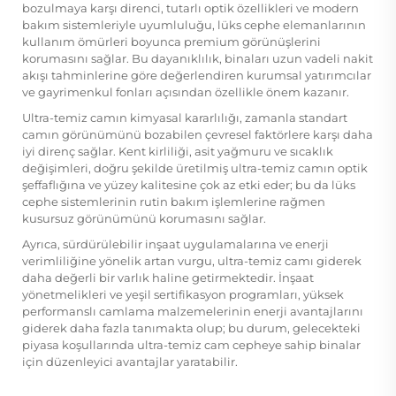
bozulmaya karşı direnci, tutarlı optik özellikleri ve modern
bakım sistemleriyle uyumluluğu, lüks cephe elemanlarının
kullanım ömürleri boyunca premium görünüşlerini
korumasını sağlar. Bu dayanıklılık, binaları uzun vadeli nakit
akışı tahminlerine göre değerlendiren kurumsal yatırımcılar
ve gayrimenkul fonları açısından özellikle önem kazanır.
Ultra-temiz camın kimyasal kararlılığı, zamanla standart
camın görünümünü bozabilen çevresel faktörlere karşı daha
iyi direnç sağlar. Kent kirliliği, asit yağmuru ve sıcaklık
değişimleri, doğru şekilde üretilmiş ultra-temiz camın optik
şeffaflığına ve yüzey kalitesine çok az etki eder; bu da lüks
cephe sistemlerinin rutin bakım işlemlerine rağmen
kusursuz görünümünü korumasını sağlar.
Ayrıca, sürdürülebilir inşaat uygulamalarına ve enerji
verimliliğine yönelik artan vurgu, ultra-temiz camı giderek
daha değerli bir varlık haline getirmektedir. İnşaat
yönetmelikleri ve yeşil sertifikasyon programları, yüksek
performanslı camlama malzemelerinin enerji avantajlarını
giderek daha fazla tanımakta olup; bu durum, gelecekteki
piyasa koşullarında ultra-temiz cam cepheye sahip binalar
için düzenleyici avantajlar yaratabilir.