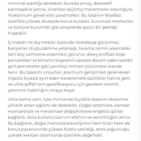
minimal estetiği destekler; burada amaç, dekoratif
karmaşıklık yerine, incelikle seçilmiş malzemeler aracılığıyla
maksimum görsel etki yaratmaktır. Bu tasarım felsefesi
özellikle yüksek düzeyde konut kuleleri, kurumsal merkezler
ve kültürel kurumlar gibi projelerde güçlü bir şekilde
hissedilir.
İç mekân ile dış mekân arasında neredeyse görünmez
bariyerler oluşturabilme yeteneği, tavanla zemin arasındaki
tam boy camlama sistemleri, görünür dikey profilsiz köşe
pencereleri ve binanın köşelerini sararak devam eden sürekli
şerit pencereler gibi yenilikçi mimari çözümlere olanak
tanır. Bu tasarım unsurları, premium gelişimleri geleneksel
inşaata kıyasla ayırt eden karakteristik özellikler haline gelir
ve ultra-şeffaf cam spesifikasyonu için gereken önemli
yatırımın haklılığını ortaya koyar.
Ultra-temiz cam, lüks mimaride biyofilik tasarım ilkelerine
yönelik artan eğilimi de destekler. Doğal ortamlara, kentsel
manzaralara ve mevsimsel değişikliklere engelsiz görsel
bağlantı, bina kullanıcılarının refahını ve verimliliğini artırır.
Bu bağlantı, doğal manzaralara erişimin hem ticari hem de
konut pazarlarında yüksek fiyatla satıldığı, stres yoğunluğu
yüksek kentsel ortamlarda özellikle değerlidir.