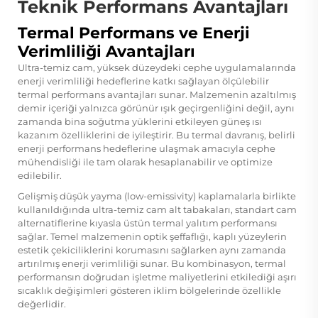
Teknik Performans Avantajları
Termal Performans ve Enerji
Verimliliği Avantajları
Ultra-temiz cam, yüksek düzeydeki cephe uygulamalarında
enerji verimliliği hedeflerine katkı sağlayan ölçülebilir
termal performans avantajları sunar. Malzemenin azaltılmış
demir içeriği yalnızca görünür ışık geçirgenliğini değil, aynı
zamanda bina soğutma yüklerini etkileyen güneş ısı
kazanım özelliklerini de iyileştirir. Bu termal davranış, belirli
enerji performans hedeflerine ulaşmak amacıyla cephe
mühendisliği ile tam olarak hesaplanabilir ve optimize
edilebilir.
Gelişmiş düşük yayma (low-emissivity) kaplamalarla birlikte
kullanıldığında ultra-temiz cam alt tabakaları, standart cam
alternatiflerine kıyasla üstün termal yalıtım performansı
sağlar. Temel malzemenin optik şeffaflığı, kaplı yüzeylerin
estetik çekiciliklerini korumasını sağlarken aynı zamanda
artırılmış enerji verimliliği sunar. Bu kombinasyon, termal
performansın doğrudan işletme maliyetlerini etkilediği aşırı
sıcaklık değişimleri gösteren iklim bölgelerinde özellikle
değerlidir.