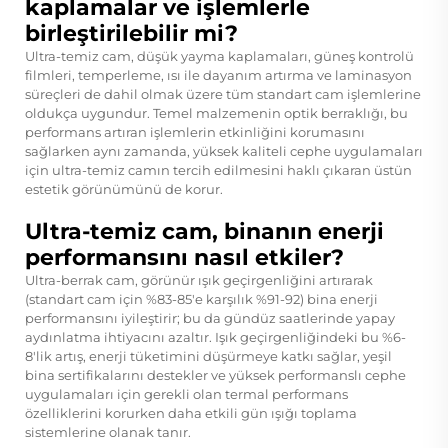
kaplamalar ve işlemlerle
birleştirilebilir mi?
Ultra-temiz cam, düşük yayma kaplamaları, güneş kontrolü
filmleri, temperleme, ısı ile dayanım artırma ve laminasyon
süreçleri de dahil olmak üzere tüm standart cam işlemlerine
oldukça uygundur. Temel malzemenin optik berraklığı, bu
performans artıran işlemlerin etkinliğini korumasını
sağlarken aynı zamanda, yüksek kaliteli cephe uygulamaları
için ultra-temiz camın tercih edilmesini haklı çıkaran üstün
estetik görünümünü de korur.
Ultra-temiz cam, binanın enerji
performansını nasıl etkiler?
Ultra-berrak cam, görünür ışık geçirgenliğini artırarak
(standart cam için %83-85'e karşılık %91-92) bina enerji
performansını iyileştirir; bu da gündüz saatlerinde yapay
aydınlatma ihtiyacını azaltır. Işık geçirgenliğindeki bu %6-
8'lik artış, enerji tüketimini düşürmeye katkı sağlar, yeşil
bina sertifikalarını destekler ve yüksek performanslı cephe
uygulamaları için gerekli olan termal performans
özelliklerini korurken daha etkili gün ışığı toplama
sistemlerine olanak tanır.