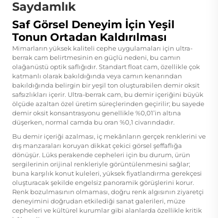
Saydamlık
Saf Görsel Deneyim İçin Yeşil
Tonun Ortadan Kaldırılması
Mimarların yüksek kaliteli cephe uygulamaları için ultra-
berrak cam belirtmesinin en güçlü nedeni, bu camın
olağanüstü optik saflığıdır. Standart float cam, özellikle çok
katmanlı olarak bakıldığında veya camın kenarından
bakıldığında belirgin bir yeşil ton oluşturabilen demir oksit
safsızlıkları içerir. Ultra-berrak cam, bu demir içeriğini büyük
ölçüde azaltan özel üretim süreçlerinden geçirilir; bu sayede
demir oksit konsantrasyonu genellikle %0,01’in altına
düşerken, normal camda bu oran %0,1 civarındadır.
Bu demir içeriği azalması, iç mekânların gerçek renklerini ve
dış manzaraları koruyan dikkat çekici görsel şeffaflığa
dönüşür. Lüks perakende cepheleri için bu durum, ürün
sergilerinin orijinal renkleriyle görüntülenmesini sağlar;
buna karşılık konut kuleleri, yüksek fiyatlandırma gerekçesi
oluşturacak şekilde engelsiz panoramik görüşlerini korur.
Renk bozulmasının olmaması, doğru renk algısının ziyaretçi
deneyimini doğrudan etkilediği sanat galerileri, müze
cepheleri ve kültürel kurumlar gibi alanlarda özellikle kritik