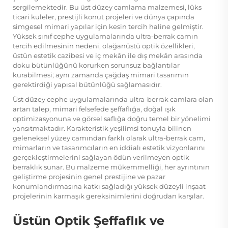
sergilemektedir. Bu üst düzey camlama malzemesi, lüks
ticari kuleler, prestijli konut projeleri ve dünya çapında
simgesel mimari yapılar için kesin tercih haline gelmiştir.
Yüksek sınıf cephe uygulamalarında ultra-berrak camın
tercih edilmesinin nedeni, olağanüstü optik özellikleri,
üstün estetik cazibesi ve iç mekân ile dış mekân arasında
doku bütünlüğünü korurken sorunsuz bağlantılar
kurabilmesi; aynı zamanda çağdaş mimari tasarımın
gerektirdiği yapısal bütünlüğü sağlamasıdır.
Üst düzey cephe uygulamalarında ultra-berrak camlara olan
artan talep, mimari felsefede şeffaflığa, doğal ışık
optimizasyonuna ve görsel saflığa doğru temel bir yönelimi
yansıtmaktadır. Karakteristik yeşilimsi tonuyla bilinen
geleneksel yüzey camından farklı olarak ultra-berrak cam,
mimarların ve tasarımcıların en iddialı estetik vizyonlarını
gerçekleştirmelerini sağlayan ödün verilmeyen optik
berraklık sunar. Bu malzeme mükemmelliği, her ayrıntının
geliştirme projesinin genel prestijine ve pazar
konumlandırmasına katkı sağladığı yüksek düzeyli inşaat
projelerinin karmaşık gereksinimlerini doğrudan karşılar.
Üstün Optik Şeffaflık ve