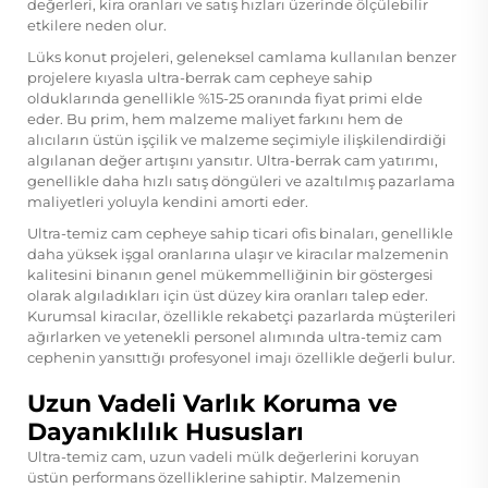
değerleri, kira oranları ve satış hızları üzerinde ölçülebilir
etkilere neden olur.
Lüks konut projeleri, geleneksel camlama kullanılan benzer
projelere kıyasla ultra-berrak cam cepheye sahip
olduklarında genellikle %15-25 oranında fiyat primi elde
eder. Bu prim, hem malzeme maliyet farkını hem de
alıcıların üstün işçilik ve malzeme seçimiyle ilişkilendirdiği
algılanan değer artışını yansıtır. Ultra-berrak cam yatırımı,
genellikle daha hızlı satış döngüleri ve azaltılmış pazarlama
maliyetleri yoluyla kendini amorti eder.
Ultra-temiz cam cepheye sahip ticari ofis binaları, genellikle
daha yüksek işgal oranlarına ulaşır ve kiracılar malzemenin
kalitesini binanın genel mükemmelliğinin bir göstergesi
olarak algıladıkları için üst düzey kira oranları talep eder.
Kurumsal kiracılar, özellikle rekabetçi pazarlarda müşterileri
ağırlarken ve yetenekli personel alımında ultra-temiz cam
cephenin yansıttığı profesyonel imajı özellikle değerli bulur.
Uzun Vadeli Varlık Koruma ve
Dayanıklılık Hususları
Ultra-temiz cam, uzun vadeli mülk değerlerini koruyan
üstün performans özelliklerine sahiptir. Malzemenin