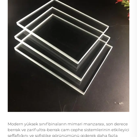
Modern yüksek sınıf binaların mimari manzarası, son derece
berrak ve zarif ultra-berrak cam cephe sistemlerinin etkileyici
şeffaflığını ve sofistike görünümünü giderek daha fazla