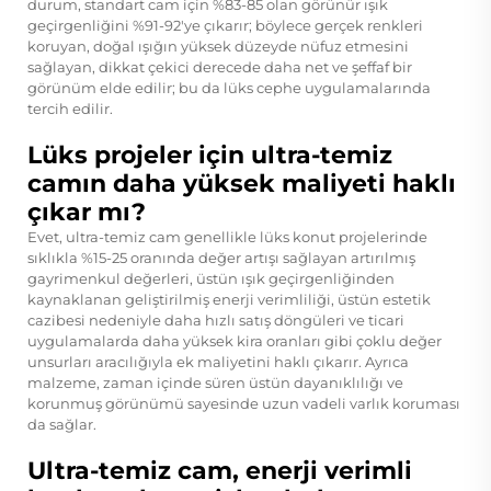
durum, standart cam için %83-85 olan görünür ışık
geçirgenliğini %91-92'ye çıkarır; böylece gerçek renkleri
koruyan, doğal ışığın yüksek düzeyde nüfuz etmesini
sağlayan, dikkat çekici derecede daha net ve şeffaf bir
görünüm elde edilir; bu da lüks cephe uygulamalarında
tercih edilir.
Lüks projeler için ultra-temiz
camın daha yüksek maliyeti haklı
çıkar mı?
Evet, ultra-temiz cam genellikle lüks konut projelerinde
sıklıkla %15-25 oranında değer artışı sağlayan artırılmış
gayrimenkul değerleri, üstün ışık geçirgenliğinden
kaynaklanan geliştirilmiş enerji verimliliği, üstün estetik
cazibesi nedeniyle daha hızlı satış döngüleri ve ticari
uygulamalarda daha yüksek kira oranları gibi çoklu değer
unsurları aracılığıyla ek maliyetini haklı çıkarır. Ayrıca
malzeme, zaman içinde süren üstün dayanıklılığı ve
korunmuş görünümü sayesinde uzun vadeli varlık koruması
da sağlar.
Ultra-temiz cam, enerji verimli