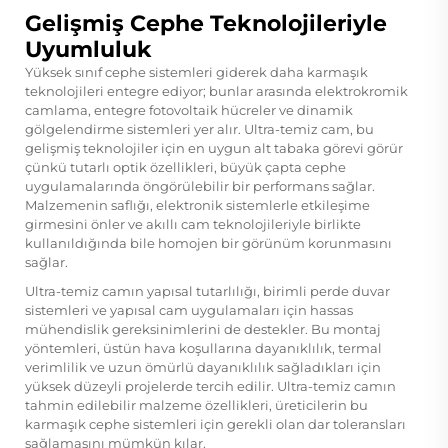
Gelişmiş Cephe Teknolojileriyle
Uyumluluk
Yüksek sınıf cephe sistemleri giderek daha karmaşık
teknolojileri entegre ediyor; bunlar arasında elektrokromik
camlama, entegre fotovoltaik hücreler ve dinamik
gölgelendirme sistemleri yer alır. Ultra-temiz cam, bu
gelişmiş teknolojiler için en uygun alt tabaka görevi görür
çünkü tutarlı optik özellikleri, büyük çapta cephe
uygulamalarında öngörülebilir bir performans sağlar.
Malzemenin saflığı, elektronik sistemlerle etkileşime
girmesini önler ve akıllı cam teknolojileriyle birlikte
kullanıldığında bile homojen bir görünüm korunmasını
sağlar.
Ultra-temiz camın yapısal tutarlılığı, birimli perde duvar
sistemleri ve yapısal cam uygulamaları için hassas
mühendislik gereksinimlerini de destekler. Bu montaj
yöntemleri, üstün hava koşullarına dayanıklılık, termal
verimlilik ve uzun ömürlü dayanıklılık sağladıkları için
yüksek düzeyli projelerde tercih edilir. Ultra-temiz camın
tahmin edilebilir malzeme özellikleri, üreticilerin bu
karmaşık cephe sistemleri için gerekli olan dar toleransları
sağlamasını mümkün kılar.