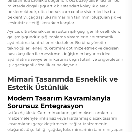
binalarında özellikle değerlidir. Üst düzey ofis kiracıları, bol
miktarda doğal ışığı artık bir standart kolaylık olarak
beklemektedir; ultra-berrak cam cephe sistemleri ise bu
beklentiyi, çağdaş lüks mimarinin tanımını oluşturan şık ve
kesintisiz estetiği korurken karşılar.
Ayrıca, ultra-berrak camın üstün ışık geçirgenlik özellikleri,
gelişmiş gündüz ışığı toplama sistemlerini ve otomatik
aydınlatma kontrollerini destekler. Bu bina yönetim
teknolojileri, enerji tüketimini optimize etmek ve değişen
hava koşulları ile mevsimsel değişimler boyunca ideal
aydınlatma seviyelerini korumak için tutarlı ve öngörülebilir
ışık geçirgenlik özelliklerine dayanır.
Mimari Tasarımda Esneklik ve
Estetik Üstünlük
Modern Tasarım Kavramlarıyla
Sorunsuz Entegrasyon
Üstün Açıklıkta Cam
mimarların, geleneksel camlama
malzemeleriyle imkânsız veya kısıtlanmış olacak tasarım
kavramlarını gerçekleştirmesini sağlar. Malzemenin
olağanüstü şeffaflığı, çağdaş lüks mimarinin tanımını yapan