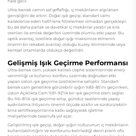
hâle gelir.
Ultra-berrak camın saf şeffaflığı, iç mekânların algılanan
genişliğini de artırır. Doğal ışık geçişi, standart camı
karakterize eden hafif renk filtrelemesi olmadan gerçekleşir;
bu da daha parlak ve davetkar iç mekânlar yaratır ve kira
oranları ile emlak değerleri üzerinde olumlu etki yapar. Bu
optik avantaj, özellikle doğal ışığı maksimize etmenin
önemli bir rekabet avantajı olduğu kuzey iklimlerinde veya
kentsel ortamlarda oldukça değerlidir.
Gelişmiş Işık Geçirme Performansı
Ultra-berrak cam, yüksek kaliteli cephe sistemlerinde enerji
verimliliği ve kullanıcı konforu üzerinde doğrudan etki
yapan üstün ışık geçirme özelliklerine sahiptir. Standart
berrak cam genellikle görülebilir ışığın %83–85’ini geçirirken,
üstün Açıklıkta Cam
%91–92’lik bir ışık geçirme oranı sağlar.
Bu %6–8’lik ışık geçirme artışı, gündüz saatlerinde yapay
aydınlatma ihtiyacını önemli ölçüde azaltır ve sürdürülebilir
bina sertifikasyonlarına katkı sağlayarak işletme
maliyetlerinde tasarrufa yol açar.
Geliştirilmiş ışık geçişi, doğal ışığın nüfuzunun iç mekânların
kullanılabilirliğini ve konforunu belirlediği derin planlı ofis