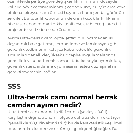
özelliklerde partiye göre değişkenlik minimum düzeyde
kalır ve böylece tamamlanmış cephe yüzeyleri, yüzlerce veya
binlerce bireysel cam ünitesi boyunca homojen bir görünüm
sergiler. Bu tutarlılık, görünümdeki en küçük farklılıkların
bile tasarlanan mimari etkiyi tehlikeye atabileceği prestijli
projelerde kritik derecede önemlidir.
Ayrıca ultra-berrak cam, optik şeffaflığını bozmadan ısı
dayanımlı hale getirme, temperleme ve laminasyon gibi
güvenlik tedbirlerini kolayca kabul eder. Bu güvenlik
artırımları genellikle yüksek uç cephe uygulamalarında
gereklidir ve ultra-berrak cam alt tabakalarıyla uyumluluk,
güvenlik standartlarına uyulmasının estetik uzlaşmaları
gerektirmemesini sağlar.
SSS
Ultra-berrak camı normal berrak
camdan ayıran nedir?
Ultra-temiz cam, normal şeffaf camla (yaklaşık %0,1)
karşılaştırıldığında önemli ölçüde daha az demir oksit içerir
(genellikle %0,01'in altındadır); bu da karakteristik yeşilimsi
tonu ortadan kaldırır ve üstün ışık geçirgenliği sağlar. Bu