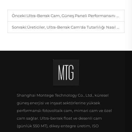
Önceki:
Ultra-Berrak Cam, Güneş Paneli Performansını Artırabilir Mi?
Sonraki:
Üreticiler, Ultra-Berrak Cam'da Tutarlılığı Nasıl Garanti Eder?
Shanghai Montege Technology Co., Ltd., küresel
güneş enerjisi ve inşaat sektörlerine yüksek
performanslı fotovoltaik cam, mimari cam ve özel
cam sağlar. Ultra-berrak float ve desenli cam
(günlük 550 MT), dikey entegre üretim, ISO