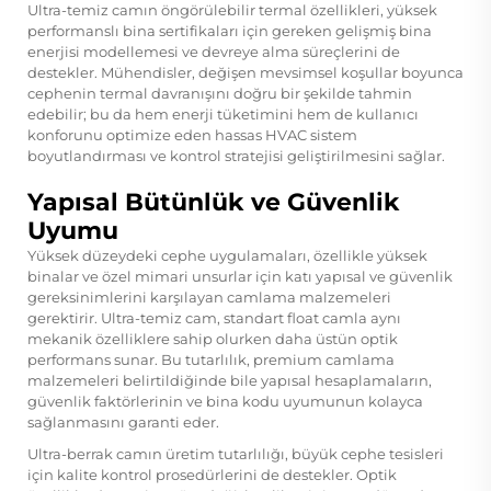
Ultra-temiz camın öngörülebilir termal özellikleri, yüksek
performanslı bina sertifikaları için gereken gelişmiş bina
enerjisi modellemesi ve devreye alma süreçlerini de
destekler. Mühendisler, değişen mevsimsel koşullar boyunca
cephenin termal davranışını doğru bir şekilde tahmin
edebilir; bu da hem enerji tüketimini hem de kullanıcı
konforunu optimize eden hassas HVAC sistem
boyutlandırması ve kontrol stratejisi geliştirilmesini sağlar.
Yapısal Bütünlük ve Güvenlik
Uyumu
Yüksek düzeydeki cephe uygulamaları, özellikle yüksek
binalar ve özel mimari unsurlar için katı yapısal ve güvenlik
gereksinimlerini karşılayan camlama malzemeleri
gerektirir. Ultra-temiz cam, standart float camla aynı
mekanik özelliklere sahip olurken daha üstün optik
performans sunar. Bu tutarlılık, premium camlama
malzemeleri belirtildiğinde bile yapısal hesaplamaların,
güvenlik faktörlerinin ve bina kodu uyumunun kolayca
sağlanmasını garanti eder.
Ultra-berrak camın üretim tutarlılığı, büyük cephe tesisleri
için kalite kontrol prosedürlerini de destekler. Optik