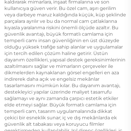
kaldırarak mimarlara, inşaat firmalarına ve son
kullanıcıya güven verir. Bu özel cam, aşırı gerilim
veya darbeye maruz kaldığında küçük, küp şeklinde
parçalara ayrılır ve bu da normal cam çatlaklarına
kıyasla yaralanma riskini önemli ölçüde azaltır. Bu
güvenlik avantajı, büyük formatlı camlama için
temperli camı insan güvenliğinin en üst düzeyde
olduğu yüksek trafiğe sahip alanlar ve uygulamalar
için tercih edilen çözüm haline getirir. Üstün
dayanım özellikleri, yapısal destek gereksinimlerinin
azaltılmasını sağlar ve mimarların çerçeveler ile
dikmelerden kaynaklanan görsel engelleri en aza
indirerek daha açık ve engelsiz mekânlar
tasarlamasını mümkün kılar. Bu dayanım avantajı,
destekleyici yapılar üzerinde maliyet tasarrufu
sağlamayı ve aynı zamanda çarpıcı estetik etkiler
elde etmeyi sağlar. Büyük formatlı camlama için
temperli cam, tasarım uygulamalarında dikkat
çekici bir esneklik sunar; iç ve dış mekânlarda ek
güvenlik alt tabakası veya koruyucu filmler
gerektirmeden kullanılabilir. Isıl direnç özellikleri, iç