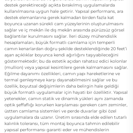
destek gerektireceği açıkta bırakılmış uygulamalarda
kullanılmasına uygun hale getirir. Yapısal performans, ara
destek elemanlarına gerek kalmadan birden fazla kat
boyunca uzanan sürekli cam yüzeylerinin oluşturulmasını
sağlar ve iç mekân ile dış mekân arasında pürüzsüz görsel
bağlantılar kurulmasını sağlar. İleri düzey mühendislik
hesaplamaları, büyük formatlı camlama için temperli
camın kenarlardan doğru şekilde desteklendiğinde 20 feet’i
aşan açıklıklar boyunca kendi ağırlığını taşıyabileceğini
göstermektedir; bu da estetik açıdan rahatsız edici kolonlar
(mullion) veya yapısal kesintilere gerek kalmamasını sağlar.
Eğilme dayanımı özellikleri, camın yapı hareketlerine ve
termal genleşmeye karşı dayanabilmesini sağlar ve bu
özellik, boyutsal değişimlerin daha belirgin hale geldiği
büyük formatlı uygulamalar için hayati bir özelliktir. Yapısal
yetenekler, camın statik ve dinamik yükleri aynı zamanda
optik şeffaflığı korurken karşılaması gereken cam zeminler,
üstten camlama sistemleri ve perde duvarlar gibi özel
uygulamalara da uzanır. Üretim sırasında elde edilen tutarlı
kalınlık toleransı, tüm montaj boyunca tahmin edilebilir
yapısal performansı garanti eder ve mühendislerin