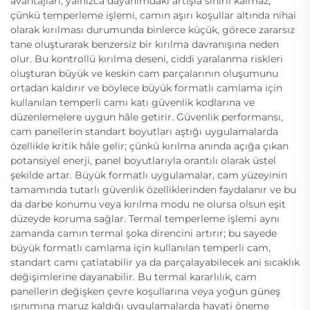
avantajları, yalnızca dayanımdaki artışla sınırlı kalmaz;
çünkü temperleme işlemi, camın aşırı koşullar altında nihai
olarak kırılması durumunda binlerce küçük, görece zararsız
tane oluşturarak benzersiz bir kırılma davranışına neden
olur. Bu kontrollü kırılma deseni, ciddi yaralanma riskleri
oluşturan büyük ve keskin cam parçalarının oluşumunu
ortadan kaldırır ve böylece büyük formatlı camlama için
kullanılan temperli camı katı güvenlik kodlarına ve
düzenlemelere uygun hâle getirir. Güvenlik performansı,
cam panellerin standart boyutları aştığı uygulamalarda
özellikle kritik hâle gelir; çünkü kırılma anında açığa çıkan
potansiyel enerji, panel boyutlarıyla orantılı olarak üstel
şekilde artar. Büyük formatlı uygulamalar, cam yüzeyinin
tamamında tutarlı güvenlik özelliklerinden faydalanır ve bu
da darbe konumu veya kırılma modu ne olursa olsun eşit
düzeyde koruma sağlar. Termal temperleme işlemi aynı
zamanda camın termal şoka direncini artırır; bu sayede
büyük formatlı camlama için kullanılan temperli cam,
standart camı çatlatabilir ya da parçalayabilecek ani sıcaklık
değişimlerine dayanabilir. Bu termal kararlılık, cam
panellerin değişken çevre koşullarına veya yoğun güneş
ışınımına maruz kaldığı uygulamalarda hayati öneme