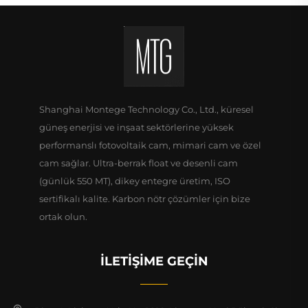
Shanghai Montege Technology Co., Ltd., küresel
güneş enerjisi ve inşaat sektörlerine yüksek
performanslı fotovoltaik cam, mimari cam ve özel
cam sağlar. Ultra-berrak float ve desenli cam
(günlük 550 MT), dikey entegre üretim, ISO
sertifikalı kalite. Karbon nötr çözümler için bize
ortak olun.
İLETIŞIME GEÇIN