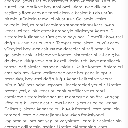
eden gelişmiş üretim hassasiyetinden yararlanır. Üretim
süreci, katı optik ve boyutsal özelliklere uyan dikkatle
seçilmiş float cam alt tabakalarıyla başlar; bu da üstün
bitmiş ürünlerin temelini oluşturur. Gelişmiş kesim
teknolojileri, mimari camlama standartlarını karşılayan
kenar kalitesi elde etmek amacıyla bilgisayar kontrollü
sistemler kullanır ve tüm çevre boyunca ±1 mm’lik boyutsal
doğruluk sınırlarını korur. Temperleme işlemi, büyük cam
yüzeyleri boyunca eşit ısıtma desenlerini sağlamak için
gelişmiş sıcaklık izleme ve kontrol sistemlerini kullanır; bu
da dayanıklılığı veya optik özelliklerini tehlikeye atabilecek
termal değişimleri ortadan kaldırır. Kalite kontrol önlemleri
arasında, sevkiyata verilmeden önce her panelin optik
berraklığı, boyutsal doğruluğu, kenar kalitesi ve yapısal
bütünlüğü açısından kapsamlı incelemeleri yer alır. Üretim
hassasiyeti, cilalı kenarlar, pahlı profiller ve mimari
camlama sistemlerine sorunsuz entegre olan özel yarıçaplı
köşeler gibi uzmanlaştırılmış kenar işlemlerine de uzanır.
Gelişmiş işleme kapasiteleri, büyük formatlı camlama için
temperli camın avantajlarını korurken fonksiyonel
kaplamalar, laminat yapılar ve yalıtımlı cam birleşimlerinin
entegre edilmesini sağlar. Üretim ekipmanları, cam