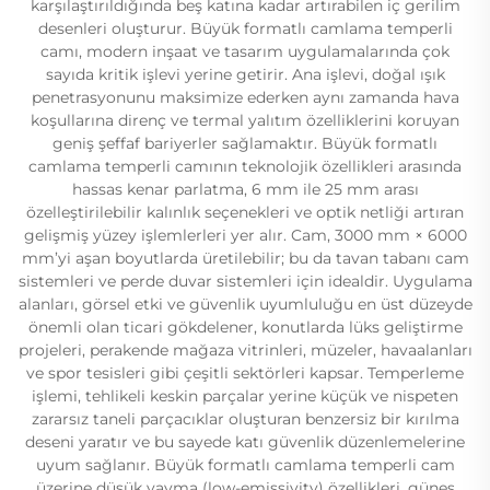
karşılaştırıldığında beş katına kadar artırabilen iç gerilim
desenleri oluşturur. Büyük formatlı camlama temperli
camı, modern inşaat ve tasarım uygulamalarında çok
sayıda kritik işlevi yerine getirir. Ana işlevi, doğal ışık
penetrasyonunu maksimize ederken aynı zamanda hava
koşullarına direnç ve termal yalıtım özelliklerini koruyan
geniş şeffaf bariyerler sağlamaktır. Büyük formatlı
camlama temperli camının teknolojik özellikleri arasında
hassas kenar parlatma, 6 mm ile 25 mm arası
özelleştirilebilir kalınlık seçenekleri ve optik netliği artıran
gelişmiş yüzey işlemlerleri yer alır. Cam, 3000 mm × 6000
mm’yi aşan boyutlarda üretilebilir; bu da tavan tabanı cam
sistemleri ve perde duvar sistemleri için idealdir. Uygulama
alanları, görsel etki ve güvenlik uyumluluğu en üst düzeyde
önemli olan ticari gökdelener, konutlarda lüks geliştirme
projeleri, perakende mağaza vitrinleri, müzeler, havaalanları
ve spor tesisleri gibi çeşitli sektörleri kapsar. Temperleme
işlemi, tehlikeli keskin parçalar yerine küçük ve nispeten
zararsız taneli parçacıklar oluşturan benzersiz bir kırılma
deseni yaratır ve bu sayede katı güvenlik düzenlemelerine
uyum sağlanır. Büyük formatlı camlama temperli cam
üzerine düşük yayma (low-emissivity) özellikleri, güneş