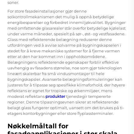
soner.
For store fasadeinstallasjoner gjør denne
solkontrollmekanismen det mulig å oppnå betydelige
energibesparelser og forbedret innemiljøkvalitet. Bygninger
med omfattende glasarealer står overfor betydelige kjølelast
under varme måneder, spesielt på sør-, øst- og vestfasadene.
Glass med reflekterende belægning reduserer denne
utfordringen ved å avvise solvarme på bygningskapselen i
stedet for å kreve mekaniske systemer for å fjerne varmen
etter at den har kommet inn i oppholdsområdene.
Belægningens reflekterende egenskaper forblir effektive
uavhengig av fasadens størrelse, noe som gjør teknologien
lineært skalerbar fra små vindusmontasjer til hele
bygningskapsler. Avanserte belægningsformuleringer kan
justeres for å tilpasse seg spesifikke klimaforhold, der høyere
reflektans er egnet for tropiske og ørkenmiljøer, mens
moderat reflektans
produkter
tjenestegir tempererte
regioner. Denne tilpasningsevnen sikrer at reflekterende
belagt glass fungerer optimalt, uansett om det brukes på ti-
etagers kontorbygninger eller store flyplassterminaler.
Nøkkelmåltall for
fasadeapplikasjoner i stor skala