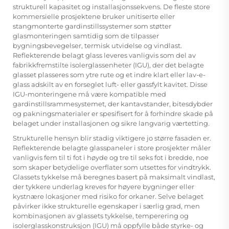
strukturell kapasitet og installasjonssekvens. De fleste store
kommersielle prosjektene bruker unitiserte eller
stangmonterte gardinstillssystemer som støtter
glasmonteringen samtidig som de tilpasser
bygningsbevegelser, termisk utvidelse og vindlast.
Reflekterende belagt glass leveres vanligvis som del av
fabrikkfremstilte isolerglassenheter (IGU), der det belagte
glasset plasseres som ytre rute og et indre klart eller lav-e-
glass adskilt av en forseglet luft- eller gassfylt kavitet. Disse
IGU-monteringene må være kompatible med
gardinstillsrammesystemet, der kantavstander, bitesdybder
og pakningsmaterialer er spesifisert for å forhindre skade på
belaget under installasjonen og sikre langvarig værtetting.
Strukturelle hensyn blir stadig viktigere jo større fasaden er.
Reflekterende belagte glasspaneler i store prosjekter måler
vanligvis fem til ti fot i høyde og tre til seks fot i bredde, noe
som skaper betydelige overflater som utsettes for vindtrykk.
Glassets tykkelse må beregnes basert på maksimalt vindlast,
der tykkere underlag kreves for høyere bygninger eller
kystnære lokasjoner med risiko for orkaner. Selve belaget
påvirker ikke strukturelle egenskaper i særlig grad, men
kombinasjonen av glassets tykkelse, temperering og
isolerglasskonstruksjon (IGU) må oppfylle både styrke- og