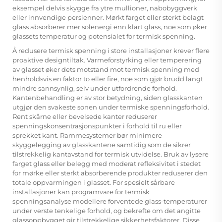
eksempel delvis skygge fra ytre mullioner, nabobyggverk
eller innvendige persienner. Mørkt farget eller sterkt belagt
glass absorberer mer solenergi enn klart glass, noe som øker
glassets temperatur og potensialet for termisk spenning.
Å redusere termisk spenning i store installasjoner krever flere
proaktive designtiltak. Varmeforstyrking eller temperering
av glasset øker dets motstand mot termisk spenning med
henholdsvis en faktor to eller fire, noe som gjør brudd langt
mindre sannsynlig, selv under utfordrende forhold.
Kantenbehandling er av stor betydning, siden glasskanten
utgjør den svakeste sonen under termiske spenningsforhold.
Rent skårne eller bevelsede kanter reduserer
spenningskonsentrasjonspunkter i forhold til ru eller
sprekket kant. Rammesystemer bør minimere
skyggelegging av glasskantene samtidig som de sikrer
tilstrekkelig kantavstand for termisk utvidelse. Bruk av lysere
farget glass eller belegg med moderat refleksivitet i stedet
for mørke eller sterkt absorberende produkter reduserer den
totale oppvarmingen i glasset. For spesielt sårbare
installasjoner kan programvare for termisk
spenningsanalyse modellere forventede glass-temperaturer
under verste tenkelige forhold, og bekrefte om det angitte
glassoppbygget gir tilstrekkelige sikkerhetsfaktorer. Disse