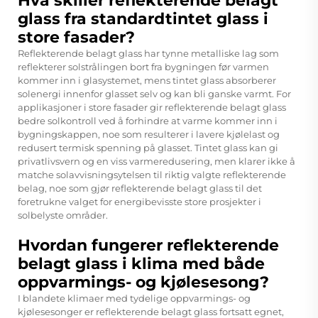
Hva skiller reflekterende belagt
glass fra standardtintet glass i
store fasader?
Reflekterende belagt glass har tynne metalliske lag som
reflekterer solstrålingen bort fra bygningen før varmen
kommer inn i glasystemet, mens tintet glass absorberer
solenergi innenfor glasset selv og kan bli ganske varmt. For
applikasjoner i store fasader gir reflekterende belagt glass
bedre solkontroll ved å forhindre at varme kommer inn i
bygningskappen, noe som resulterer i lavere kjølelast og
redusert termisk spenning på glasset. Tintet glass kan gi
privatlivsvern og en viss varmeredusering, men klarer ikke å
matche solavvisningsytelsen til riktig valgte reflekterende
belag, noe som gjør reflekterende belagt glass til det
foretrukne valget for energibevisste store prosjekter i
solbelyste områder.
Hvordan fungerer reflekterende
belagt glass i klima med både
oppvarmings- og kjølesesong?
I blandete klimaer med tydelige oppvarmings- og
kjølesesonger er reflekterende belagt glass fortsatt egnet,