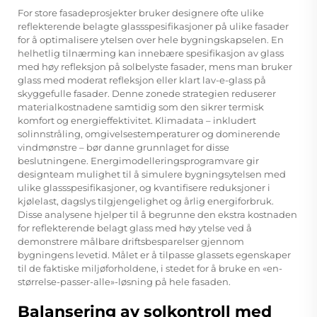
For store fasadeprosjekter bruker designere ofte ulike
reflekterende belagte glassspesifikasjoner på ulike fasader
for å optimalisere ytelsen over hele bygningskapselen. En
helhetlig tilnærming kan innebære spesifikasjon av glass
med høy refleksjon på solbelyste fasader, mens man bruker
glass med moderat refleksjon eller klart lav-e-glass på
skyggefulle fasader. Denne zonede strategien reduserer
materialkostnadene samtidig som den sikrer termisk
komfort og energieffektivitet. Klimadata – inkludert
solinnstråling, omgivelsestemperaturer og dominerende
vindmønstre – bør danne grunnlaget for disse
beslutningene. Energimodelleringsprogramvare gir
designteam mulighet til å simulere bygningsytelsen med
ulike glassspesifikasjoner, og kvantifisere reduksjoner i
kjølelast, dagslys tilgjengelighet og årlig energiforbruk.
Disse analysene hjelper til å begrunne den ekstra kostnaden
for reflekterende belagt glass med høy ytelse ved å
demonstrere målbare driftsbesparelser gjennom
bygningens levetid. Målet er å tilpasse glassets egenskaper
til de faktiske miljøforholdene, i stedet for å bruke en «en-
størrelse-passer-alle»-løsning på hele fasaden.
Balansering av solkontroll med