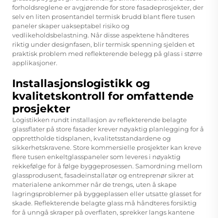
forholdsreglene er avgjørende for store fasadeprosjekter, der
selv en liten prosentandel termisk brudd blant flere tusen
paneler skaper uakseptabel risiko og
vedlikeholdsbelastning. Når disse aspektene håndteres
riktig under designfasen, blir termisk spenning sjelden et
praktisk problem med reflekterende belegg på glass i større
applikasjoner.
Installasjonslogistikk og
kvalitetskontroll for omfattende
prosjekter
Logistikken rundt installasjon av reflekterende belagte
glassflater på store fasader krever nøyaktig planlegging for å
opprettholde tidsplanen, kvalitetsstandardene og
sikkerhetskravene. Store kommersielle prosjekter kan kreve
flere tusen enkeltglasspaneler som leveres i nøyaktig
rekkefølge for å følge byggeprosessen. Samordning mellom
glassprodusent, fasadeinstallatør og entreprenør sikrer at
materialene ankommer når de trengs, uten å skape
lagringsproblemer på byggeplassen eller utsatte glasset for
skade. Reflekterende belagte glass må håndteres forsiktig
for å unngå skraper på overflaten, sprekker langs kantene