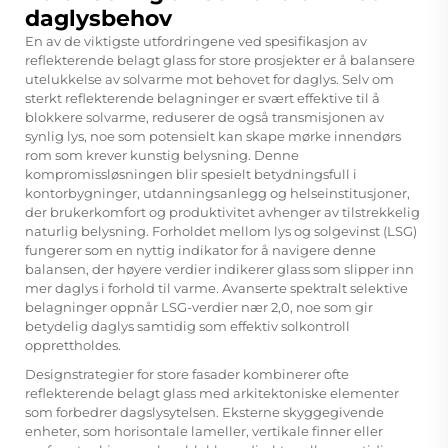
daglysbehov
En av de viktigste utfordringene ved spesifikasjon av
reflekterende belagt glass for store prosjekter er å balansere
utelukkelse av solvarme mot behovet for daglys. Selv om
sterkt reflekterende belagninger er svært effektive til å
blokkere solvarme, reduserer de også transmisjonen av
synlig lys, noe som potensielt kan skape mørke innendørs
rom som krever kunstig belysning. Denne
kompromissløsningen blir spesielt betydningsfull i
kontorbygninger, utdanningsanlegg og helseinstitusjoner,
der brukerkomfort og produktivitet avhenger av tilstrekkelig
naturlig belysning. Forholdet mellom lys og solgevinst (LSG)
fungerer som en nyttig indikator for å navigere denne
balansen, der høyere verdier indikerer glass som slipper inn
mer daglys i forhold til varme. Avanserte spektralt selektive
belagninger oppnår LSG-verdier nær 2,0, noe som gir
betydelig daglys samtidig som effektiv solkontroll
opprettholdes.
Designstrategier for store fasader kombinerer ofte
reflekterende belagt glass med arkitektoniske elementer
som forbedrer dagslysytelsen. Eksterne skyggegivende
enheter, som horisontale lameller, vertikale finner eller