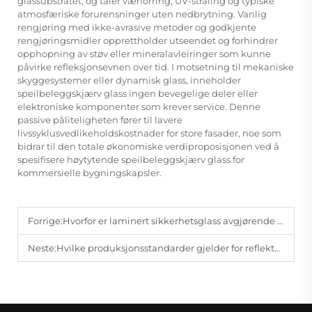
glassubstratet, og tåler værforring, UV-stråling og typiske
atmosfæriske forurensninger uten nedbrytning. Vanlig
rengjøring med ikke-avrasive metoder og godkjente
rengjøringsmidler opprettholder utseendet og forhindrer
opphopning av støv eller mineralavleiringer som kunne
påvirke refleksjonsevnen over tid. I motsetning til mekaniske
skyggesystemer eller dynamisk glass, inneholder
speilbeleggskjærv glass ingen bevegelige deler eller
elektroniske komponenter som krever service. Denne
passive påliteligheten fører til lavere
livssyklusvedlikeholdskostnader for store fasader, noe som
bidrar til den totale økonomiske verdiproposisjonen ved å
spesifisere høytytende speilbeleggskjærv glass for
kommersielle bygningskapsler.
Forrige:
Hvorfor er laminert sikkerhetsglass avgjørende for støtsikring?
Neste:
Hvilke produksjonsstandarder gjelder for reflekterende belagt glass?