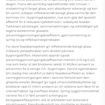
dagen, mens det samtidig opprettholder sikt innover. I
motsetning til farget glass, som absorberer solenergi og kan
bli varmt, avbøyer reflekterende belagt glass varme før den
kommer inn i bygningskapselen, noe som gjør det spesielt
effektivt for å redusere kjølebehovet i solbelyste fasader.
Tykkelsen på belaget, sammensetningen og rekkefølgen på
lagene bestemmer glassets
solvarmegjennomgangskoeffisient, gjennomlatning av
synlig lys og refleksjonsegenskaper.
For store fasadeprosjekter gir reflekterende belagt glass
målbare ytelsesfordeler som direkte påvirker
bygningsdriften. Materialet oppnår typisk
solvarmegjennomgangskoeffisienter mellom 0,15 og 0,40,
noe som betyr at det blokkerer seksti til åttifem prosent av
solvarmen fra å trenge inn i bygningen. Denne egenskapen
blir stadig mer verdifull jo større fasadeoverflaten er, siden
varmegjennomgangen øker i samme forhold som den
glaserte arealet. Belaget gir også ultraviolettbeskyttelse og
blokkerer opp til nittini prosent av UV-strålene som fører til at
interiørmøbler og overflater bleker. Synlig lysgjennomlatthet
varierer fra ti til førti prosent avhengig av
belagsspesifikasjonen, slik at arkitekter kan balansere
privatlivsvern, blendingkontroll og utnyttelse av dagslys.