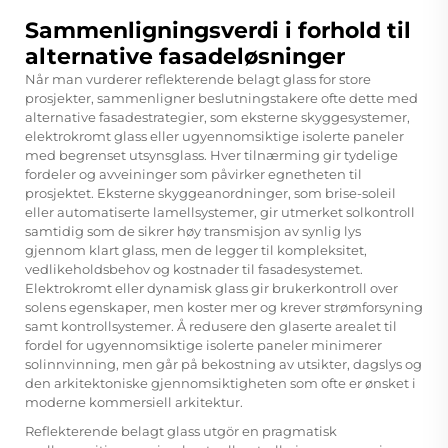
Sammenligningsverdi i forhold til
alternative fasadeløsninger
Når man vurderer reflekterende belagt glass for store
prosjekter, sammenligner beslutningstakere ofte dette med
alternative fasadestrategier, som eksterne skyggesystemer,
elektrokromt glass eller ugyennomsiktige isolerte paneler
med begrenset utsynsglass. Hver tilnærming gir tydelige
fordeler og avveininger som påvirker egnetheten til
prosjektet. Eksterne skyggeanordninger, som brise-soleil
eller automatiserte lamellsystemer, gir utmerket solkontroll
samtidig som de sikrer høy transmisjon av synlig lys
gjennom klart glass, men de legger til kompleksitet,
vedlikeholdsbehov og kostnader til fasadesystemet.
Elektrokromt eller dynamisk glass gir brukerkontroll over
solens egenskaper, men koster mer og krever strømforsyning
samt kontrollsystemer. Å redusere den glaserte arealet til
fordel for ugyennomsiktige isolerte paneler minimerer
solinnvinning, men går på bekostning av utsikter, dagslys og
den arkitektoniske gjennomsiktigheten som ofte er ønsket i
moderne kommersiell arkitektur.
Reflekterende belagt glass utgör en pragmatisk