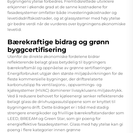
bygningens ytelse forbedres. Fremtidsrettede utviklere
erkjenner i økende grad at de sanne kostnadene for
fasadesystemer omfatter både investeringskostnader og
levetidsdriftskostnader, og at glassystemer med høy ytelse
gir bedre verdi når de vurderes over bygningens økonomiske
levetid.
Bærekraftige bidrag og grønn
byggcertifisering
Utenfor de direkte økonomiske fordelene bidrar
reflekterende belagt glass betydelig til bygningers
bærekraftsmål og oppnåelse av grønne sertifiseringer.
Energiforbruket utgjør den største miljøpåvirkningen for de
fleste kommersielle bygninger, der driftsrelaterte
karbonutslipp fra ventilasjons-, oppvarmings- og
kjølesystemer (HVAC) dominerer livssyklusens miljøavtrykk.
Ved å redusere behovet for kjøleenergi senker reflekterende
belagt glass de drivhusgassutslippene som er knyttet til
bygningens drift. Dette bidraget er i tråd med stadig
strengere energikoder og frivillige bærekraftstandarder som
LEED, BREEAM og Green Star, som gir poeng for
energieffektive fasadesystemer. Glass med høy ytelse kan gi
poeng i flere kategorier innen grønne