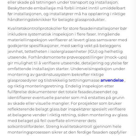
eller skade på tetningen under transport og installasjon.
Beskyttende emballasje må forbli intakt inntil umiddelbart
før installasjonen, og installatører må ha opplæring i riktige
håndteringsteknikker for belagte glassprodukter.
Kvalitetskontrollprotokoller for store fasadeinstallasjoner bør
inkludere systematisk inspeksjon i flere faser. Inngående
materiellinspeksjon verifiserer at levert glass samsvarer med
godkjente spesifikasjoner, med særlig vekt på beleggens
jevnhet, tettetheten i isolerglassenheter (IGU) og helhetlig
utseende. Forhåndsmonterte prøveoppstillinger (mock-ups)
gir mulighet til å verifisere utseende, detaljering og ytelse før
omfattende installasjon starter. Underveisinspeksjon under
montering av gardinstussystem bekrefter riktige
glasprosedyrer og tilstrekkelig tettningsmasse
anvendelse
,
og riktig monteringsretning. Endelig inspeksjon etter
fullførelse dokumenterer det totale fasadeutseendet og
identifiserer eventuelle paneler som må erstattes på grunn
av skade eller visuelle mangler. For prosjekter som bruker
reflekterende belagt glass bør inspektører spesielt verifisere
at belagene vender i riktig retning, siden montering av glass
med belaget på feil overflate eliminerer dets
solkontrollfordeler. Streng kvalitetskontroll gjennom hele
monteringsprosessen sikrer at den ferdige fasaden oppfyller