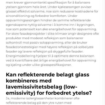
men krever gjennomtenkt spesifikasjon for å balansere
ytelsen gjennom hele året. Under kjølesesongen avviser
glasset effektivt solvarme, noe som reduserer kostnadene for
airconditioning og forbedrer komforten. Under
oppvarmingsesongen hindrer de samme reflekterende
egenskapene nyttig solvarme i å komme inn i bygningen,
noe som potensielt kan øke energibehovet for oppvarming.
For store fasadeprosjekter i slike klimaer angir designere ofte
produkter med moderat refleksjon som balanserer
solkontroll mot passiv soloppvarming, eller de bruker
fasadezonestrategier med høyere refleksjon på solbelyste
fasader og lavere refleksjon på skyggefulle fasader.
Energimodellering hjelper til å optimere denne balansen
ved å kvantifisere det årlige energibehovet for oppvarming
og kjøling under ulike glassspesifikasjoner.
Kan reflekterende belagt glass
kombineres med
lavemissivitetsbelag (low-
emissivity) for forbedret ytelse?
Ja, moderne isolerglassenheter kombinerer ofte
reflekterende belag på den ytre ruten med