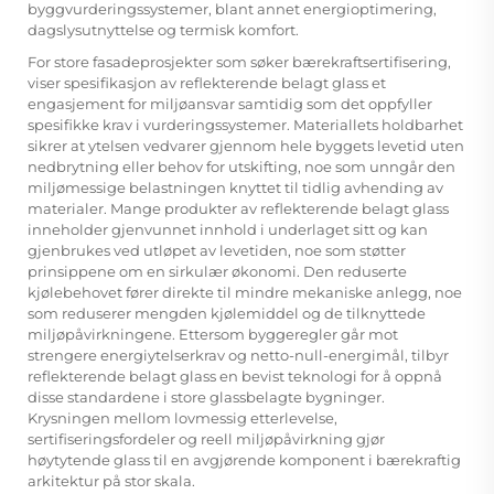
byggvurderingssystemer, blant annet energioptimering,
dagslysutnyttelse og termisk komfort.
For store fasadeprosjekter som søker bærekraftsertifisering,
viser spesifikasjon av reflekterende belagt glass et
engasjement for miljøansvar samtidig som det oppfyller
spesifikke krav i vurderingssystemer. Materiallets holdbarhet
sikrer at ytelsen vedvarer gjennom hele byggets levetid uten
nedbrytning eller behov for utskifting, noe som unngår den
miljømessige belastningen knyttet til tidlig avhending av
materialer. Mange produkter av reflekterende belagt glass
inneholder gjenvunnet innhold i underlaget sitt og kan
gjenbrukes ved utløpet av levetiden, noe som støtter
prinsippene om en sirkulær økonomi. Den reduserte
kjølebehovet fører direkte til mindre mekaniske anlegg, noe
som reduserer mengden kjølemiddel og de tilknyttede
miljøpåvirkningene. Ettersom byggeregler går mot
strengere energiytelserkrav og netto-null-energimål, tilbyr
reflekterende belagt glass en bevist teknologi for å oppnå
disse standardene i store glassbelagte bygninger.
Krysningen mellom lovmessig etterlevelse,
sertifiseringsfordeler og reell miljøpåvirkning gjør
høytytende glass til en avgjørende komponent i bærekraftig
arkitektur på stor skala.