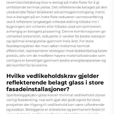
lavemissivitetsbelag (low-e-belag) på indre flater for å gi
omfattende termisk ytelse. Det reflekterende belaget på den
utadvendte flaten blokkerer solvarmegjennomgang, mens
low-e-belaget på en indre flate reduserer varmeoverføring
ved å reflektere langbølget infrarød stråling tilbake inn i
bygningen om vinteren eller tilbake utad om sommeren,
avhengig av belagets plassering. Denne kombinasjonen gir
utmerket solkontroll, reduserte U-verdier for bedre isolasjon
og optimal energiytelse gjennom hele året. For store
fasadeprosjekter der man søker maksimal termisk
effektivitet, representerer strategier med dobbeltbelag beste
praksis, selv om de medfører høyere materialkostnader som
vanligvis er berettiget gjennom bedre energibesparelser og
økt komfort for brukerne.
Hvilke vedlikeholdskrav gjelder
reflekterende belagt glass i store
fasadeinstallasjoner?
Speilbeleggskjærv glass krever minimal vedlikehold utover
vanlig fasadereing, noe som gjør det godt egnet for store
prosjekter der tilgang til vedlikehold kan være utfordrende
og kostbar. Beleggene er slitesterke og permanent festet til