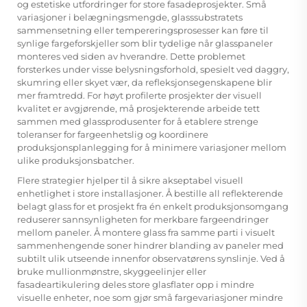
og estetiske utfordringer for store fasadeprosjekter. Små
variasjoner i belægningsmengde, glasssubstratets
sammensetning eller tempereringsprosesser kan føre til
synlige fargeforskjeller som blir tydelige når glasspaneler
monteres ved siden av hverandre. Dette problemet
forsterkes under visse belysningsforhold, spesielt ved daggry,
skumring eller skyet vær, da refleksjonsegenskapene blir
mer framtredd. For høyt profilerte prosjekter der visuell
kvalitet er avgjørende, må prosjekterende arbeide tett
sammen med glassprodusenter for å etablere strenge
toleranser for fargeenhetslig og koordinere
produksjonsplanlegging for å minimere variasjoner mellom
ulike produksjonsbatcher.
Flere strategier hjelper til å sikre akseptabel visuell
enhetlighet i store installasjoner. Å bestille all reflekterende
belagt glass for et prosjekt fra én enkelt produksjonsomgang
reduserer sannsynligheten for merkbare fargeendringer
mellom paneler. Å montere glass fra samme parti i visuelt
sammenhengende soner hindrer blanding av paneler med
subtilt ulik utseende innenfor observatørens synslinje. Ved å
bruke mullionmønstre, skyggeelinjer eller
fasadeartikulering deles store glasflater opp i mindre
visuelle enheter, noe som gjør små fargevariasjoner mindre