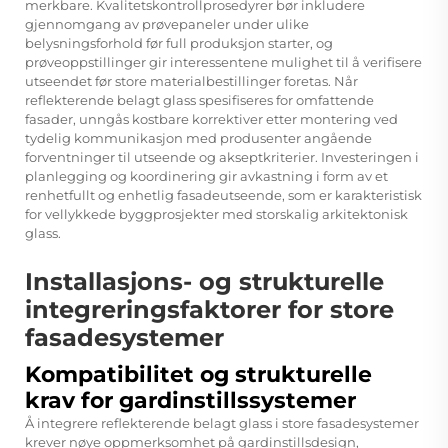
merkbare. Kvalitetskontrollprosedyrer bør inkludere
gjennomgang av prøvepaneler under ulike
belysningsforhold før full produksjon starter, og
prøveoppstillinger gir interessentene mulighet til å verifisere
utseendet før store materialbestillinger foretas. Når
reflekterende belagt glass spesifiseres for omfattende
fasader, unngås kostbare korrektiver etter montering ved
tydelig kommunikasjon med produsenter angående
forventninger til utseende og akseptkriterier. Investeringen i
planlegging og koordinering gir avkastning i form av et
renhetfullt og enhetlig fasadeutseende, som er karakteristisk
for vellykkede byggprosjekter med storskalig arkitektonisk
glass.
Installasjons- og strukturelle
integreringsfaktorer for store
fasadesystemer
Kompatibilitet og strukturelle
krav for gardinstillssystemer
Å integrere reflekterende belagt glass i store fasadesystemer
krever nøye oppmerksomhet på gardinstillsdesign,