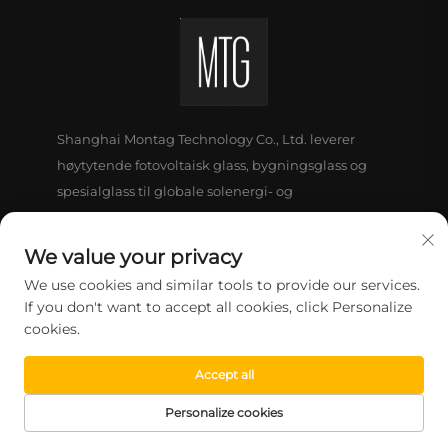
Shanghai Montag Technology Co., Ltd. leverer
høytytende fotovoltaisk glass, bygningsglass og
spesialglass til globale solenergi- og
byggindustrier. Ultraklart floatglass og strukturert
glass (550 tonn/dag), vertikalt integrert produksjon
We value your privacy
og kvalitet som er sertifisert i henhold til ISO-
We use cookies and similar tools to provide our services.
standarder. Samarbeid med oss for løsninger som
If you don't want to accept all cookies, click Personalize
er karbonnøytrale.
cookies.
Accept all
KONTAKT OSS
Personalize cookies
HJEM
PRODUKTER
E-POST
TELEFON