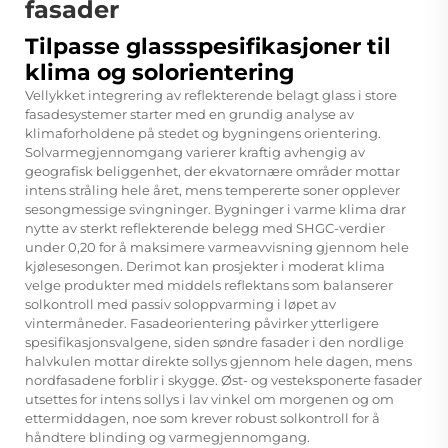
fasader
Tilpasse glassspesifikasjoner til
klima og solorientering
Vellykket integrering av reflekterende belagt glass i store
fasadesystemer starter med en grundig analyse av
klimaforholdene på stedet og bygningens orientering.
Solvarmegjennomgang varierer kraftig avhengig av
geografisk beliggenhet, der ekvatornære områder mottar
intens stråling hele året, mens tempererte soner opplever
sesongmessige svingninger. Bygninger i varme klima drar
nytte av sterkt reflekterende belegg med SHGC-verdier
under 0,20 for å maksimere varmeavvisning gjennom hele
kjølesesongen. Derimot kan prosjekter i moderat klima
velge produkter med middels reflektans som balanserer
solkontroll med passiv soloppvarming i løpet av
vintermåneder. Fasadeorientering påvirker ytterligere
spesifikasjonsvalgene, siden søndre fasader i den nordlige
halvkulen mottar direkte sollys gjennom hele dagen, mens
nordfasadene forblir i skygge. Øst- og vesteksponerte fasader
utsettes for intens sollys i lav vinkel om morgenen og om
ettermiddagen, noe som krever robust solkontroll for å
håndtere blinding og varmegjennomgang.