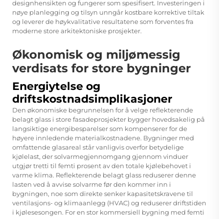
designhensikten og fungerer som spesifisert. Investeringen i
nøye planlegging og tilsyn unngår kostbare korrektive tiltak
og leverer de høykvalitative resultatene som forventes fra
moderne store arkitektoniske prosjekter.
Økonomisk og miljømessig
verdisats for store bygninger
Energiytelse og
driftskostnadsimplikasjoner
Den økonomiske begrunnelsen for å velge reflekterende
belagt glass i store fasadeprosjekter bygger hovedsakelig på
langsiktige energibesparelser som kompenserer for de
høyere innledende materialkostnadene. Bygninger med
omfattende glasareal står vanligvis overfor betydelige
kjølelast, der solvarmegjennomgang gjennom vinduer
utgjør tretti til femti prosent av den totale kjølebehovet i
varme klima. Reflekterende belagt glass reduserer denne
lasten ved å avvise solvarme før den kommer inn i
bygningen, noe som direkte senker kapasitetskravene til
ventilasjons- og klimaanlegg (HVAC) og reduserer driftstiden
i kjølesesongen. For en stor kommersiell bygning med femti