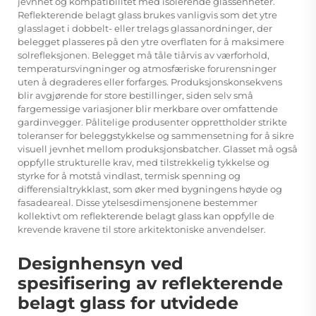
jevnhet og kompatibilitet med isolerende glassenheter.
Reflekterende belagt glass brukes vanligvis som det ytre
glasslaget i dobbelt- eller trelags glassanordninger, der
belegget plasseres på den ytre overflaten for å maksimere
solrefleksjonen. Belegget må tåle tiårvis av værforhold,
temperatursvingninger og atmosfæriske forurensninger
uten å degraderes eller forfarges. Produksjonskonsekvens
blir avgjørende for store bestillinger, siden selv små
fargemessige variasjoner blir merkbare over omfattende
gardinvegger. Pålitelige produsenter opprettholder strikte
toleranser for beleggstykkelse og sammensetning for å sikre
visuell jevnhet mellom produksjonsbatcher. Glasset må også
oppfylle strukturelle krav, med tilstrekkelig tykkelse og
styrke for å motstå vindlast, termisk spenning og
differensialtrykklast, som øker med bygningens høyde og
fasadeareal. Disse ytelsesdimensjonene bestemmer
kollektivt om reflekterende belagt glass kan oppfylle de
krevende kravene til store arkitektoniske anvendelser.
Designhensyn ved
spesifisering av reflekterende
belagt glass for utvidede