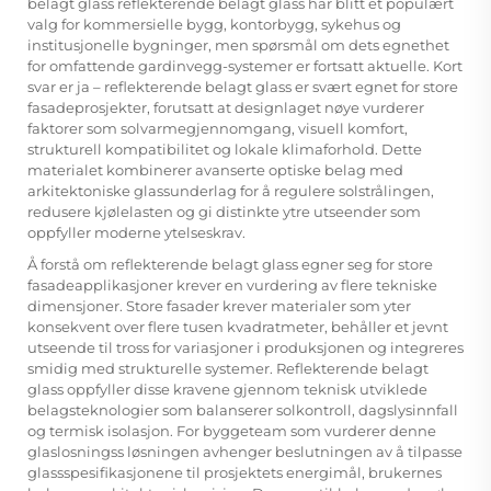
belagt glass
reflekterende belagt glass har blitt et populært
valg for kommersielle bygg, kontorbygg, sykehus og
institusjonelle bygninger, men spørsmål om dets egnethet
for omfattende gardinvegg-systemer er fortsatt aktuelle. Kort
svar er ja – reflekterende belagt glass er svært egnet for store
fasadeprosjekter, forutsatt at designlaget nøye vurderer
faktorer som solvarmegjennomgang, visuell komfort,
strukturell kompatibilitet og lokale klimaforhold. Dette
materialet kombinerer avanserte optiske belag med
arkitektoniske glassunderlag for å regulere solstrålingen,
redusere kjølelasten og gi distinkte ytre utseender som
oppfyller moderne ytelseskrav.
Å forstå om reflekterende belagt glass egner seg for store
fasadeapplikasjoner krever en vurdering av flere tekniske
dimensjoner. Store fasader krever materialer som yter
konsekvent over flere tusen kvadratmeter, behåller et jevnt
utseende til tross for variasjoner i produksjonen og integreres
smidig med strukturelle systemer. Reflekterende belagt
glass oppfyller disse kravene gjennom teknisk utviklede
belagsteknologier som balanserer solkontroll, dagslysinnfall
og termisk isolasjon. For byggeteam som vurderer denne
glaslosningss løsningen avhenger beslutningen av å tilpasse
glassspesifikasjonene til prosjektets energimål, brukernes