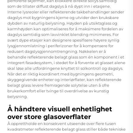
perforerte skjermer, kan blokkere direkte sollys samtidig
som de tillater diffust dagslys å nå dypt inn i etasjene.
Interne lysreoler eller reflekterende takbehandlinger sender
dagslys mot bygningens kjerne og utvider den bruksbare
dybden av naturlig belysning. Høyden på utsiktsglass og
karmhøyden kan optimaliseres for å maksimere fordelen av
dagslys samtidig som lavvinklet blending minimeres. For
svært dype etasjer kan designere spesifisere høyere synlig
lysgjennomlatning i periferizoner for å kompensere for
redusert dagslysgjennomtrengning. Nøkkelen er å
behandle reflekterende belagt glass som én komponent i et
integrert fasadesystem, i stedet for å forvente at glasset alene
skal løse alle utfordringene knyttet til solkontroll og dagslys.
Når det er riktig koordinert med bygningens geometri,
skyggegivende enheter og interiørflater, kan reflekterende
belagt glass levere fremragende solytelse uten å ofre
brukerkomfort eller tvinge til overdrivelse av kunstig
belysning.
Å håndtere visuell enhetlighet
over store glasoverflater
Å opprettholde en konsekvent utseende over flere tusen
kvadratmeter reflekterende belagt glass stiller både tekniske