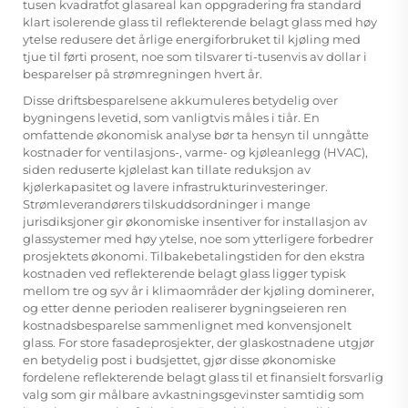
tusen kvadratfot glasareal kan oppgradering fra standard
klart isolerende glass til reflekterende belagt glass med høy
ytelse redusere det årlige energiforbruket til kjøling med
tjue til førti prosent, noe som tilsvarer ti-tusenvis av dollar i
besparelser på strømregningen hvert år.
Disse driftsbesparelsene akkumuleres betydelig over
bygningens levetid, som vanligtvis måles i tiår. En
omfattende økonomisk analyse bør ta hensyn til unngåtte
kostnader for ventilasjons-, varme- og kjøleanlegg (HVAC),
siden reduserte kjølelast kan tillate reduksjon av
kjølerkapasitet og lavere infrastrukturinvesteringer.
Strømleverandørers tilskuddsordninger i mange
jurisdiksjoner gir økonomiske insentiver for installasjon av
glassystemer med høy ytelse, noe som ytterligere forbedrer
prosjektets økonomi. Tilbakebetalingstiden for den ekstra
kostnaden ved reflekterende belagt glass ligger typisk
mellom tre og syv år i klimaområder der kjøling dominerer,
og etter denne perioden realiserer bygningseieren ren
kostnadsbesparelse sammenlignet med konvensjonelt
glass. For store fasadeprosjekter, der glaskostnadene utgjør
en betydelig post i budsjettet, gjør disse økonomiske
fordelene reflekterende belagt glass til et finansielt forsvarlig
valg som gir målbare avkastningsgevinster samtidig som