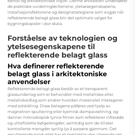
behov og arkitektoniske visjon. Denne artikkelen undersøker
de praktiske vurderingskriteriene, ytelsesegenskapene,
installasjonsfaktorene og designstrategiene som avgjør når
reflekterende belagt glass blir det optimale valget for
bygningskapsler i stor skala.
Forståelse av teknologien og
ytelsesegenskapene til
reflekterende belagt glass
Hva definerer reflekterende
belagt glass i arkitektoniske
anvendelser
Reflekterende belagt glass består av et transparent
glassunderlag som er behandlet med metalliske eller
metalloksidlag som endrer hvordan materialet interagerer
med solstråling. Disse belagene påføres ved hjelp av
magnetron-sputtering eller kjemisk dampavsetning, og
danner mikroskopisk tynne filmer som reflekterer infrarøde
og ultrafiolette bølgelengder, samtidig som de tillater
kontrollerte mengder synlig lys å passere gjennom. Det
resulterende produktet har et speilaktig ytre utseende om