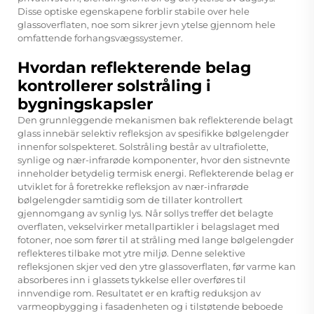
Disse optiske egenskapene forblir stabile over hele
glassoverflaten, noe som sikrer jevn ytelse gjennom hele
omfattende forhangsvægssystemer.
Hvordan reflekterende belag
kontrollerer solstråling i
bygningskapsler
Den grunnleggende mekanismen bak
reflekterende belagt
glass
innebär selektiv refleksjon av spesifikke bølgelengder
innenfor solspekteret. Solstråling består av ultrafiolette,
synlige og nær-infrarøde komponenter, hvor den sistnevnte
inneholder betydelig termisk energi. Reflekterende belag er
utviklet for å foretrekke refleksjon av nær-infrarøde
bølgelengder samtidig som de tillater kontrollert
gjennomgang av synlig lys. Når sollys treffer det belagte
overflaten, vekselvirker metallpartikler i belagslaget med
fotoner, noe som fører til at stråling med lange bølgelengder
reflekteres tilbake mot ytre miljø. Denne selektive
refleksjonen skjer ved den ytre glassoverflaten, før varme kan
absorberes inn i glassets tykkelse eller overføres til
innvendige rom. Resultatet er en kraftig reduksjon av
varmeopbygging i fasadenheten og i tilstøtende beboede