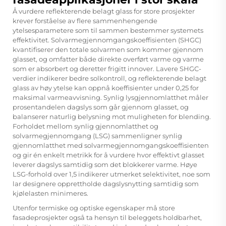
Å vurdere reflekterende belagt glass for store prosjekter
krever forståelse av flere sammenhengende
ytelsesparametere som til sammen bestemmer systemets
effektivitet. Solvarmegjennomgangskoeffisienten (SHGC)
kvantifiserer den totale solvarmen som kommer gjennom
glasset, og omfatter både direkte overført varme og varme
som er absorbert og deretter frigitt innover. Lavere SHGC-
verdier indikerer bedre solkontroll, og reflekterende belagt
glass av høy ytelse kan oppnå koeffisienter under 0,25 for
maksimal varmeavvisning. Synlig lysgjennomlatthet måler
prosentandelen dagslys som går gjennom glasset, og
balanserer naturlig belysning mot muligheten for blending.
Forholdet mellom synlig gjennomlatthet og
solvarmegjennomgang (LSG) sammenligner synlig
gjennomlatthet med solvarmegjennomgangskoeffisienten
og gir én enkelt metrikk for å vurdere hvor effektivt glasset
leverer dagslys samtidig som det blokkerer varme. Høye
LSG-forhold over 1,5 indikerer utmerket selektivitet, noe som
lar designere opprettholde dagslysnytting samtidig som
kjølelasten minimeres.
Utenfor termiske og optiske egenskaper må store
fasadeprosjekter også ta hensyn til beleggets holdbarhet,