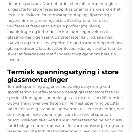
deformasjonskrav. Varmehardet eller fullt temperert glass
angis ofte for store fasadeapplikasjoner for å sikre sikkerhet,
redusere risikoen for termisk spenning og tilpasse seg
høyere dimensjoneringslaster. Strukturteknikere må
verifisere at fasadens vertikale profiler (mullions),
forankringer og forbindelser kan bære egenvekten til
glassmonteringen samt påførte laster fra vind, seismisk
aktivitet og termisk bevegelse. En god samordning mellom
glassprodusent, fasadesystemleverandør og strukturtekniker
sikrer at fasadesystemet fungerer trygt gjennom hele sin
levetid.
Termisk spenningsstyring i store
glassmonteringer
Termisk spenning utgjør en betydelig bekymring ved
spesifisering av reflekterende belagt glass for store fasader,
spesielt i konfigurasjoner der glasset utsettes for differensiell
oppvarming over overflaten sin. Termisk spenning oppstår
når deler av et glasspanel oppvarmes raskere enn andre, noe
som skaper indre spenninger som kan føre til spontan
brudd. Risikoen øker ved bruk av reflekterende belagt glass,
fordi belaget endrer mønsteret for varmeabsorpsjon, og store
fasader har ofte forhold som fremmer ujevn oppvarming, for