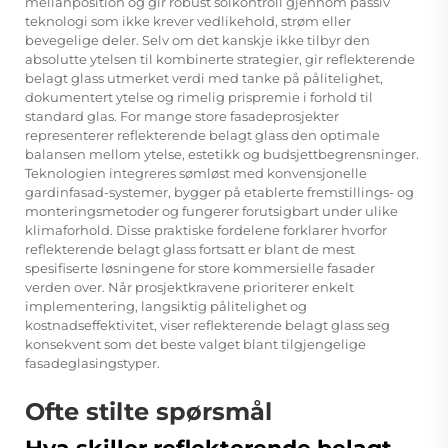
mellanposition og gir robust solkontroll gjennom passiv
teknologi som ikke krever vedlikehold, strøm eller
bevegelige deler. Selv om det kanskje ikke tilbyr den
absolutte ytelsen til kombinerte strategier, gir reflekterende
belagt glass utmerket verdi med tanke på pålitelighet,
dokumentert ytelse og rimelig prispremie i forhold til
standard glas. For mange store fasadeprosjekter
representerer reflekterende belagt glass den optimale
balansen mellom ytelse, estetikk og budsjettbegrensninger.
Teknologien integreres sømløst med konvensjonelle
gardinfasad-systemer, bygger på etablerte fremstillings- og
monteringsmetoder og fungerer forutsigbart under ulike
klimaforhold. Disse praktiske fordelene forklarer hvorfor
reflekterende belagt glass fortsatt er blant de mest
spesifiserte løsningene for store kommersielle fasader
verden over. Når prosjektkravene prioriterer enkelt
implementering, langsiktig pålitelighet og
kostnadseffektivitet, viser reflekterende belagt glass seg
konsekvent som det beste valget blant tilgjengelige
fasadeglasingstyper.
Ofte stilte spørsmål