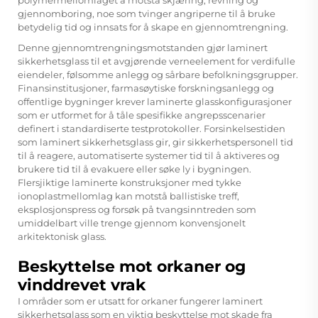
gjennomboring, noe som tvinger angriperne til å bruke
betydelig tid og innsats for å skape en gjennomtrengning.
Denne gjennomtrengningsmotstanden gjør laminert
sikkerhetsglass til et avgjørende verneelement for verdifulle
eiendeler, følsomme anlegg og sårbare befolkningsgrupper.
Finansinstitusjoner, farmasøytiske forskningsanlegg og
offentlige bygninger krever laminerte glasskonfigurasjoner
som er utformet for å tåle spesifikke angrepsscenarier
definert i standardiserte testprotokoller. Forsinkelsestiden
som laminert sikkerhetsglass gir, gir sikkerhetspersonell tid
til å reagere, automatiserte systemer tid til å aktiveres og
brukere tid til å evakuere eller søke ly i bygningen.
Flersjiktige laminerte konstruksjoner med tykke
ionoplastmellomlag kan motstå ballistiske treff,
eksplosjonspress og forsøk på tvangsinntreden som
umiddelbart ville trenge gjennom konvensjonelt
arkitektonisk glass.
Beskyttelse mot orkaner og
vinddrevet vrak
I områder som er utsatt for orkaner fungerer laminert
sikkerhetsglass som en viktig beskyttelse mot skade fra