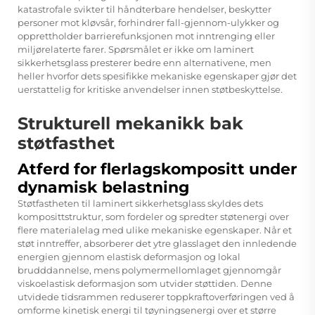
katastrofale svikter til håndterbare hendelser, beskytter
personer mot kløvsår, forhindrer fall-gjennom-ulykker og
opprettholder barrierefunksjonen mot inntrenging eller
miljørelaterte farer. Spørsmålet er ikke om laminert
sikkerhetsglass presterer bedre enn alternativene, men
heller hvorfor dets spesifikke mekaniske egenskaper gjør det
uerstattelig for kritiske anvendelser innen støtbeskyttelse.
Strukturell mekanikk bak
støtfasthet
Atferd for flerlagskompositt under
dynamisk belastning
Støtfastheten til laminert sikkerhetsglass skyldes dets
komposittstruktur, som fordeler og spredter støtenergi over
flere materialelag med ulike mekaniske egenskaper. Når et
støt inntreffer, absorberer det ytre glasslaget den innledende
energien gjennom elastisk deformasjon og lokal
brudddannelse, mens polymermellomlaget gjennomgår
viskoelastisk deformasjon som utvider støttiden. Denne
utvidede tidsrammen reduserer toppkraftoverføringen ved å
omforme kinetisk energi til tøyningsenergi over et større