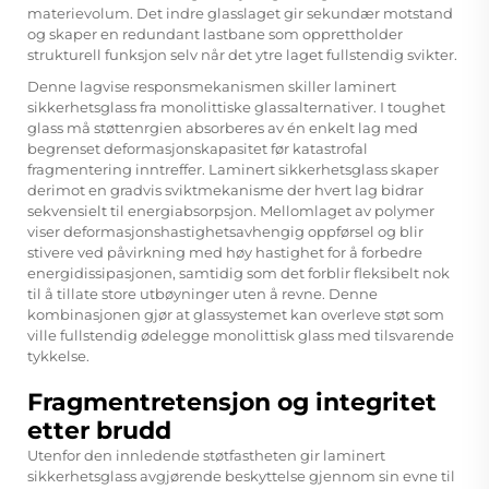
materievolum. Det indre glasslaget gir sekundær motstand
og skaper en redundant lastbane som opprettholder
strukturell funksjon selv når det ytre laget fullstendig svikter.
Denne lagvise responsmekanismen skiller
laminert
sikkerhetsglass
fra monolittiske glassalternativer. I toughet
glass må støttenrgien absorberes av én enkelt lag med
begrenset deformasjonskapasitet før katastrofal
fragmentering inntreffer. Laminert sikkerhetsglass skaper
derimot en gradvis sviktmekanisme der hvert lag bidrar
sekvensielt til energiabsorpsjon. Mellomlaget av polymer
viser deformasjonshastighetsavhengig oppførsel og blir
stivere ved påvirkning med høy hastighet for å forbedre
energidissipasjonen, samtidig som det forblir fleksibelt nok
til å tillate store utbøyninger uten å revne. Denne
kombinasjonen gjør at glassystemet kan overleve støt som
ville fullstendig ødelegge monolittisk glass med tilsvarende
tykkelse.
Fragmentretensjon og integritet
etter brudd
Utenfor den innledende støtfastheten gir laminert
sikkerhetsglass avgjørende beskyttelse gjennom sin evne til