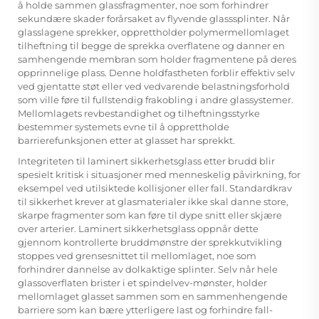
å holde sammen glassfragmenter, noe som forhindrer
sekundære skader forårsaket av flyvende glasssplinter. Når
glasslagene sprekker, opprettholder polymermellomlaget
tilheftning til begge de sprekka overflatene og danner en
samhengende membran som holder fragmentene på deres
opprinnelige plass. Denne holdfastheten forblir effektiv selv
ved gjentatte støt eller ved vedvarende belastningsforhold
som ville føre til fullstendig frakobling i andre glassystemer.
Mellomlagets revbestandighet og tilheftningsstyrke
bestemmer systemets evne til å opprettholde
barrierefunksjonen etter at glasset har sprekkt.
Integriteten til laminert sikkerhetsglass etter brudd blir
spesielt kritisk i situasjoner med menneskelig påvirkning, for
eksempel ved utilsiktede kollisjoner eller fall. Standardkrav
til sikkerhet krever at glasmaterialer ikke skal danne store,
skarpe fragmenter som kan føre til dype snitt eller skjære
over arterier. Laminert sikkerhetsglass oppnår dette
gjennom kontrollerte bruddmønstre der sprekkutvikling
stoppes ved grensesnittet til mellomlaget, noe som
forhindrer dannelse av dolkaktige splinter. Selv når hele
glassoverflaten brister i et spindelvev-mønster, holder
mellomlaget glasset sammen som en sammenhengende
barriere som kan bære ytterligere last og forhindre fall-