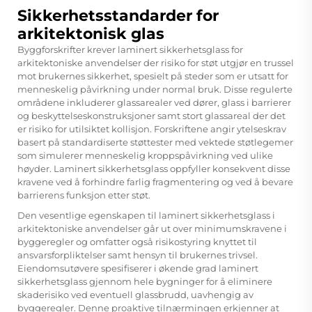
Sikkerhetsstandarder for
arkitektonisk glas
Byggforskrifter krever laminert sikkerhetsglass for
arkitektoniske anvendelser der risiko for støt utgjør en trussel
mot brukernes sikkerhet, spesielt på steder som er utsatt for
menneskelig påvirkning under normal bruk. Disse regulerte
områdene inkluderer glassarealer ved dører, glass i barrierer
og beskyttelseskonstruksjoner samt stort glassareal der det
er risiko for utilsiktet kollisjon. Forskriftene angir ytelseskrav
basert på standardiserte støttester med vektede støtlegemer
som simulerer menneskelig kroppspåvirkning ved ulike
høyder. Laminert sikkerhetsglass oppfyller konsekvent disse
kravene ved å forhindre farlig fragmentering og ved å bevare
barrierens funksjon etter støt.
Den vesentlige egenskapen til laminert sikkerhetsglass i
arkitektoniske anvendelser går ut over minimumskravene i
byggeregler og omfatter også risikostyring knyttet til
ansvarsforpliktelser samt hensyn til brukernes trivsel.
Eiendomsutøvere spesifiserer i økende grad laminert
sikkerhetsglass gjennom hele bygninger for å eliminere
skaderisiko ved eventuell glassbrudd, uavhengig av
byggeregler. Denne proaktive tilnærmingen erkjenner at