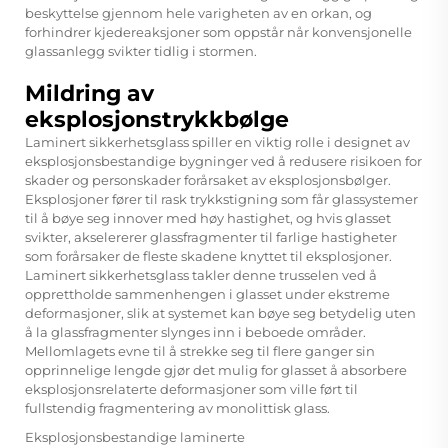
beskyttelse gjennom hele varigheten av en orkan, og
forhindrer kjedereaksjoner som oppstår når konvensjonelle
glassanlegg svikter tidlig i stormen.
Mildring av
eksplosjonstrykkbølge
Laminert sikkerhetsglass spiller en viktig rolle i designet av
eksplosjonsbestandige bygninger ved å redusere risikoen for
skader og personskader forårsaket av eksplosjonsbølger.
Eksplosjoner fører til rask trykkstigning som får glassystemer
til å bøye seg innover med høy hastighet, og hvis glasset
svikter, akselererer glassfragmenter til farlige hastigheter
som forårsaker de fleste skadene knyttet til eksplosjoner.
Laminert sikkerhetsglass takler denne trusselen ved å
opprettholde sammenhengen i glasset under ekstreme
deformasjoner, slik at systemet kan bøye seg betydelig uten
å la glassfragmenter slynges inn i beboede områder.
Mellomlagets evne til å strekke seg til flere ganger sin
opprinnelige lengde gjør det mulig for glasset å absorbere
eksplosjonsrelaterte deformasjoner som ville ført til
fullstendig fragmentering av monolittisk glass.
Eksplosjonsbestandige laminerte