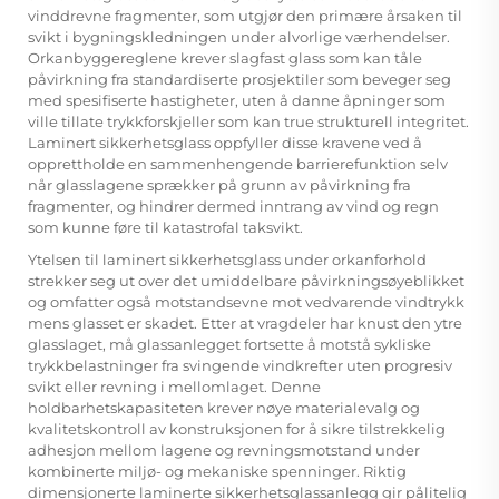
vinddrevne fragmenter, som utgjør den primære årsaken til
svikt i bygningskledningen under alvorlige værhendelser.
Orkanbyggereglene krever slagfast glass som kan tåle
påvirkning fra standardiserte prosjektiler som beveger seg
med spesifiserte hastigheter, uten å danne åpninger som
ville tillate trykkforskjeller som kan true strukturell integritet.
Laminert sikkerhetsglass oppfyller disse kravene ved å
opprettholde en sammenhengende barrierefunktion selv
når glasslagene sprækker på grunn av påvirkning fra
fragmenter, og hindrer dermed inntrang av vind og regn
som kunne føre til katastrofal taksvikt.
Ytelsen til laminert sikkerhetsglass under orkanforhold
strekker seg ut over det umiddelbare påvirkningsøyeblikket
og omfatter også motstandsevne mot vedvarende vindtrykk
mens glasset er skadet. Etter at vragdeler har knust den ytre
glasslaget, må glassanlegget fortsette å motstå sykliske
trykkbelastninger fra svingende vindkrefter uten progresiv
svikt eller revning i mellomlaget. Denne
holdbarhetskapasiteten krever nøye materialevalg og
kvalitetskontroll av konstruksjonen for å sikre tilstrekkelig
adhesjon mellom lagene og revningsmotstand under
kombinerte miljø- og mekaniske spenninger. Riktig
dimensjonerte laminerte sikkerhetsglassanlegg gir pålitelig