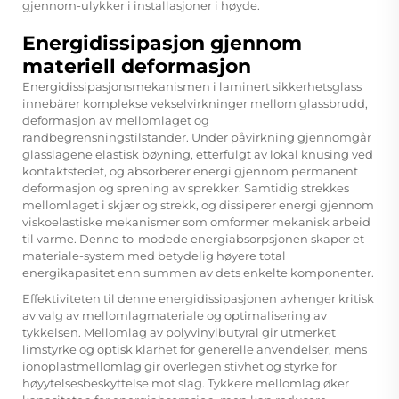
gjennom-ulykker i installasjoner i høyde.
Energidissipasjon gjennom
materiell deformasjon
Energidissipasjonsmekanismen i laminert sikkerhetsglass
innebärer komplekse vekselvirkninger mellom glassbrudd,
deformasjon av mellomlaget og
randbegrensningstilstander. Under påvirkning gjennomgår
glasslagene elastisk bøyning, etterfulgt av lokal knusing ved
kontaktstedet, og absorberer energi gjennom permanent
deformasjon og sprening av sprekker. Samtidig strekkes
mellomlaget i skjær og strekk, og dissiperer energi gjennom
viskoelastiske mekanismer som omformer mekanisk arbeid
til varme. Denne to-modede energiabsorpsjonen skaper et
materiale-system med betydelig høyere total
energikapasitet enn summen av dets enkelte komponenter.
Effektiviteten til denne energidissipasjonen avhenger kritisk
av valg av mellomlagmateriale og optimalisering av
tykkelsen. Mellomlag av polyvinylbutyral gir utmerket
limstyrke og optisk klarhet for generelle anvendelser, mens
ionoplastmellomlag gir overlegen stivhet og styrke for
høyytelsesbeskyttelse mot slag. Tykkere mellomlag øker