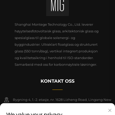
Shanghai Montege Technology Co., Ltd. leverer
høyytelsesfotovoltaisk glass, arkitektonisk glass og
spesialglass til globale solenergi- og
byggindustrier. Ultraklart floatglass og strukturert
glass (550 tonn/dag), vertikal integrert produksjon
og kvalitetssikring i henhold til ISO-standarder.
Samarbeid med oss for karbonnøytrale løsninger.
KONTAKT OSS
Bygning 4, 1.-2. etasje, nr. 1628 Lizheng Road, Lingang New
Area, Kinas frihandelssone (Shanghai)
We value your privacy