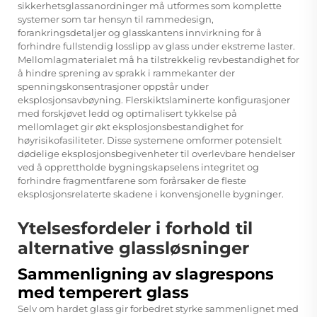
sikkerhetsglassanordninger må utformes som komplette
systemer som tar hensyn til rammedesign,
forankringsdetaljer og glasskantens innvirkning for å
forhindre fullstendig losslipp av glass under ekstreme laster.
Mellomlagmaterialet må ha tilstrekkelig revbestandighet for
å hindre sprening av sprakk i rammekanter der
spenningskonsentrasjoner oppstår under
eksplosjonsavbøyning. Flerskiktslaminerte konfigurasjoner
med forskjøvet ledd og optimalisert tykkelse på
mellomlaget gir økt eksplosjonsbestandighet for
høyrisikofasiliteter. Disse systemene omformer potensielt
dødelige eksplosjonsbegivenheter til overlevbare hendelser
ved å opprettholde bygningskapselens integritet og
forhindre fragmentfarene som forårsaker de fleste
eksplosjonsrelaterte skadene i konvensjonelle bygninger.
Ytelsesfordeler i forhold til
alternative glassløsninger
Sammenligning av slagrespons
med temperert glass
Selv om hardet glass gir forbedret styrke sammenlignet med