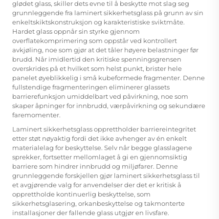
glødet glass, skiller dets evne til å beskytte mot slag seg
grunnleggende fra laminert sikkerhetsglass på grunn av sin
enkeltskiktskonstruksjon og karakteristiske sviktmåte.
Hardet glass oppnår sin styrke gjennom
overflatekomprimering som oppstår ved kontrollert
avkjøling, noe som gjør at det tåler høyere belastninger før
brudd. Når imidlertid den kritiske spenningsgrensen
overskrides på et hvilket som helst punkt, brister hele
panelet øyeblikkelig i små kubeformede fragmenter. Denne
fullstendige fragmenteringen eliminerer glassets
barrierefunksjon umiddelbart ved påvirkning, noe som
skaper åpninger for innbrudd, værpåvirkning og sekundære
faremomenter.
Laminert sikkerhetsglass opprettholder barriereintegritet
etter støt nøyaktig fordi det ikke avhenger av én enkelt
materialelag for beskyttelse. Selv når begge glasslagene
sprekker, fortsetter mellomlaget å gi en gjennomsiktig
barriere som hindrer innbrudd og miljøfarer. Denne
grunnleggende forskjellen gjør laminert sikkerhetsglass til
et avgjørende valg for anvendelser der det er kritisk å
opprettholde kontinuerlig beskyttelse, som
sikkerhetsglasering, orkanbeskyttelse og takmonterte
installasjoner der fallende glass utgjør en livsfare.