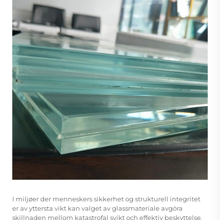
I miljøer der menneskers sikkerhet og strukturell integritet
er av yttersta vikt kan valget av glassmateriale avgöra
skillnaden mellom katastrofal svikt och effektiv beskyttelse.