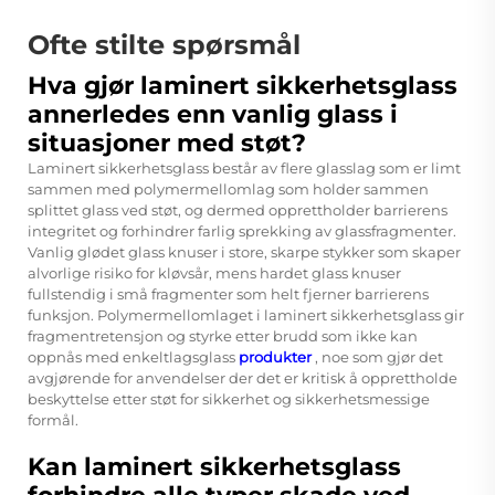
Ofte stilte spørsmål
Hva gjør laminert sikkerhetsglass
annerledes enn vanlig glass i
situasjoner med støt?
Laminert sikkerhetsglass består av flere glasslag som er limt
sammen med polymermellomlag som holder sammen
splittet glass ved støt, og dermed opprettholder barrierens
integritet og forhindrer farlig sprekking av glassfragmenter.
Vanlig glødet glass knuser i store, skarpe stykker som skaper
alvorlige risiko for kløvsår, mens hardet glass knuser
fullstendig i små fragmenter som helt fjerner barrierens
funksjon. Polymermellomlaget i laminert sikkerhetsglass gir
fragmentretensjon og styrke etter brudd som ikke kan
oppnås med enkeltlagsglass
produkter
, noe som gjør det
avgjørende for anvendelser der det er kritisk å opprettholde
beskyttelse etter støt for sikkerhet og sikkerhetsmessige
formål.
Kan laminert sikkerhetsglass