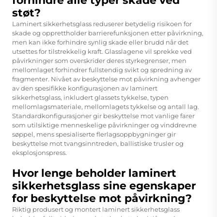
forhindre alle typer skade ved
støt?
Laminert sikkerhetsglass reduserer betydelig risikoen for
skade og opprettholder barrierefunksjonen etter påvirkning,
men kan ikke forhindre synlig skade eller brudd når det
utsettes for tilstrekkelig kraft. Glasslagene vil sprekke ved
påvirkninger som overskrider deres styrkegrenser, men
mellomlaget forhindrer fullstendig svikt og spredning av
fragmenter. Nivået av beskyttelse mot påvirkning avhenger
av den spesifikke konfigurasjonen av laminert
sikkerhetsglass, inkludert glassets tykkelse, typen
mellomlagsmateriale, mellomlagets tykkelse og antall lag.
Standardkonfigurasjoner gir beskyttelse mot vanlige farer
som utilsiktige menneskelige påvirkninger og vinddrevne
søppel, mens spesialiserte flerlagsoppbygninger gir
beskyttelse mot tvangsinntreden, ballistiske trusler og
eksplosjonspress.
Hvor lenge beholder laminert
sikkerhetsglass sine egenskaper
for beskyttelse mot påvirkning?
Riktig produsert og montert laminert sikkerhetsglass