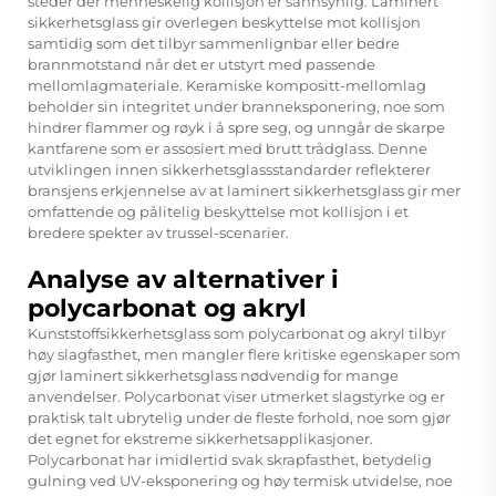
steder der menneskelig kollisjon er sannsynlig. Laminert
sikkerhetsglass gir overlegen beskyttelse mot kollisjon
samtidig som det tilbyr sammenlignbar eller bedre
brannmotstand når det er utstyrt med passende
mellomlagmateriale. Keramiske kompositt-mellomlag
beholder sin integritet under branneksponering, noe som
hindrer flammer og røyk i å spre seg, og unngår de skarpe
kantfarene som er assosiert med brutt trådglass. Denne
utviklingen innen sikkerhetsglassstandarder reflekterer
bransjens erkjennelse av at laminert sikkerhetsglass gir mer
omfattende og pålitelig beskyttelse mot kollisjon i et
bredere spekter av trussel-scenarier.
Analyse av alternativer i
polycarbonat og akryl
Kunststoffsikkerhetsglass som polycarbonat og akryl tilbyr
høy slagfasthet, men mangler flere kritiske egenskaper som
gjør laminert sikkerhetsglass nødvendig for mange
anvendelser. Polycarbonat viser utmerket slagstyrke og er
praktisk talt ubrytelig under de fleste forhold, noe som gjør
det egnet for ekstreme sikkerhetsapplikasjoner.
Polycarbonat har imidlertid svak skrapfasthet, betydelig
gulning ved UV-eksponering og høy termisk utvidelse, noe