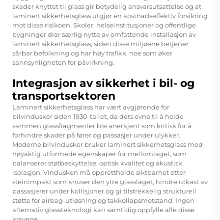
skader knyttet til glass gir betydelig ansvarsutsattelse og at
laminert sikkerhetsglass utgjør en kostnadseffektiv forsikring
mot disse risikoen. Skoler, helseinstitusjoner og offentlige
bygninger drar særlig nytte av omfattende installasjon av
laminert sikkerhetsglass, siden disse miljøene betjener
sårbar befolkning og har høy trafikk, noe som øker
sannsynligheten for påvirkning.
Integrasjon av sikkerhet i bil- og
transportsektoren
Laminert sikkerhetsglass har vært avgjørende for
bilvindusker siden 1930-tallet, da dets evne til å holde
sammen glassfragmenter ble anerkjent som kritisk for å
forhindre skader på fører og passasjer under ulykker.
Moderne bilvindusker bruker laminert sikkerhetsglass med
nøyaktig utformede egenskaper for mellomlaget, som
balanserer støtbeskyttelse, optisk kvalitet og akustisk
isolasjon. Vindusken må opprettholde siktbarhet etter
steinimpakt som knuser den ytre glasslaget, hindre utkast av
passasjerer under kollisjoner og gi tilstrekkelig strukturell
støtte for airbag-utløsning og takkollapsmotstand. Ingen
alternativ glassteknologi kan samtidig oppfylle alle disse
kravene.