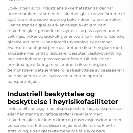
Utviklingen av bilindustriens sikkerhetsstandarder har
utvidet bruken av laminert sikkerhetsglass utover forruder til
også å omfatte sidevinduer og bakvinduer i premiumbiler.
Denne trenden speiler erkjennelsen av at laminert
sikkerhetsglass gir bedre beskyttelse av passasjerer under
veltingsulykker og sidekollisjoner ved å forhindre fullstendig
glassbrudd, som kunne føre til utkastning av personer.
Avanserte konfigurasjoner av laminert sikkerhetsglass med
akustiske mellomlag reduserer dessuten veistøyoverføring,
noe som forbedrer passasjerkomforten. Bilindustriens
hundreårige erfaring med laminert sikkerhetsglass
demonstrerer dets sentrale rolle i beskyttelse av passasjerer i
hele spekteret av kollisjonsscenarier som oppstår i
transportmiljøer.
Industriell beskyttelse og
beskyttelse i høyrisikofasiliteter
Industrielle anlegg med eksplosjonsfare, høytrykksprosesser
eller håndtering av giftige stoffer krever laminert
sikkerhetsglass for kontrollrom og observasjonsvinduer der
personvern er kritisk. Disse miljøene stiller unike krav til
støtsikring, siden glassystemene må tåle ikke bare