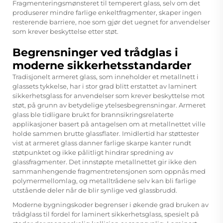
Fragmenteringsmønsteret til temperert glass, selv om det
produserer mindre farlige enkeltfragmenter, skaper ingen
resterende barriere, noe som gjør det uegnet for anvendelser
som krever beskyttelse etter støt.
Begrensninger ved trådglas i
moderne sikkerhetsstandarder
Tradisjonelt armeret glass, som inneholder et metallnett i
glassets tykkelse, har i stor grad blitt erstattet av laminert
sikkerhetsglass for anvendelser som krever beskyttelse mot
støt, på grunn av betydelige ytelsesbegrensningar. Armeret
glass ble tidligare brukt for brannsikringsrelaterte
applikasjoner basert på antagelsen om at metallnettet ville
holde sammen brutte glassflater. Imidlertid har støttester
vist at armeret glass danner farlige skarpe kanter rundt
støtpunktet og ikke pålitligt hindrar spredning av
glassfragmenter. Det innstøpte metallnettet gir ikke den
sammanhengende fragmentretensjonen som oppnås med
polymermellomlag, og metalltrådene selv kan bli farlige
utstående deler når de blir synlige ved glassbrudd.
Moderne bygningskoder begrenser i økende grad bruken av
trådglass til fordel for laminert sikkerhetsglass, spesielt på