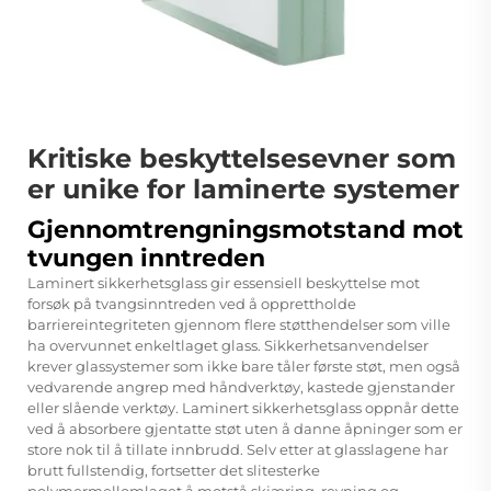
Kritiske beskyttelsesevner som
er unike for laminerte systemer
Gjennomtrengningsmotstand mot
tvungen inntreden
Laminert sikkerhetsglass gir essensiell beskyttelse mot
forsøk på tvangsinntreden ved å opprettholde
barriereintegriteten gjennom flere støtthendelser som ville
ha overvunnet enkeltlaget glass. Sikkerhetsanvendelser
krever glassystemer som ikke bare tåler første støt, men også
vedvarende angrep med håndverktøy, kastede gjenstander
eller slående verktøy. Laminert sikkerhetsglass oppnår dette
ved å absorbere gjentatte støt uten å danne åpninger som er
store nok til å tillate innbrudd. Selv etter at glasslagene har
brutt fullstendig, fortsetter det slitesterke
polymermellomlaget å motstå skjæring, revning og