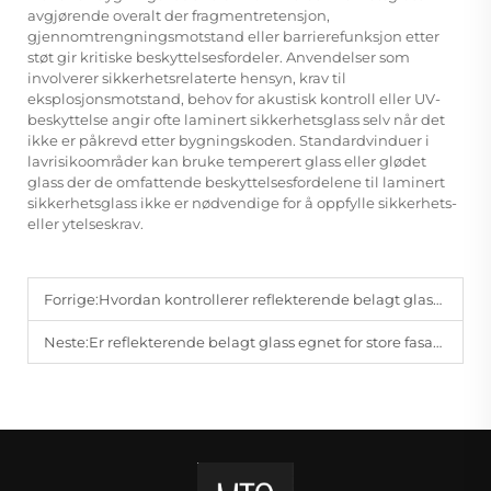
avgjørende overalt der fragmentretensjon,
gjennomtrengningsmotstand eller barrierefunksjon etter
støt gir kritiske beskyttelsesfordeler. Anvendelser som
involverer sikkerhetsrelaterte hensyn, krav til
eksplosjonsmotstand, behov for akustisk kontroll eller UV-
beskyttelse angir ofte laminert sikkerhetsglass selv når det
ikke er påkrevd etter bygningskoden. Standardvinduer i
lavrisikoområder kan bruke temperert glass eller glødet
glass der de omfattende beskyttelsesfordelene til laminert
sikkerhetsglass ikke er nødvendige for å oppfylle sikkerhets-
eller ytelseskrav.
Forrige:
Hvordan kontrollerer reflekterende belagt glass blinding innendørs?
Neste:
Er reflekterende belagt glass egnet for store fasadeprosjekter?