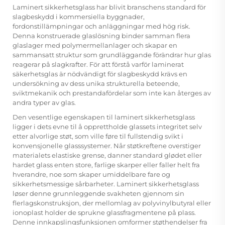
Laminert sikkerhetsglass
har blivit branschens standard för
slagbeskydd i kommersiella byggnader,
fordonstillämpningar och anläggningar med hög risk.
Denna konstruerade glaslösning binder samman flera
glaslager med polymermellanlager och skapar en
sammansatt struktur som grundläggande förändrar hur glas
reagerar på slagkrafter. För att förstå varför laminerat
säkerhetsglas är nödvändigt för slagbeskydd krävs en
undersökning av dess unika strukturella beteende,
sviktmekanik och prestandafördelar som inte kan återges av
andra typer av glas.
Den vesentlige egenskapen til laminert sikkerhetsglass
ligger i dets evne til å opprettholde glassets integritet selv
etter alvorlige støt, som ville føre til fullstendig svikt i
konvensjonelle glasssystemer. Når støtkreftene overstiger
materialets elastiske grense, danner standard glødet eller
hardet glass enten store, farlige skarper eller faller helt fra
hverandre, noe som skaper umiddelbare fare og
sikkerhetsmessige sårbarheter. Laminert sikkerhetsglass
løser denne grunnleggende svakheten gjennom sin
flerlagskonstruksjon, der mellomlag av polyvinylbutyral eller
ionoplast holder de sprukne glassfragmentene på plass.
Denne innkapslingsfunksjonen omformer støthendelser fra