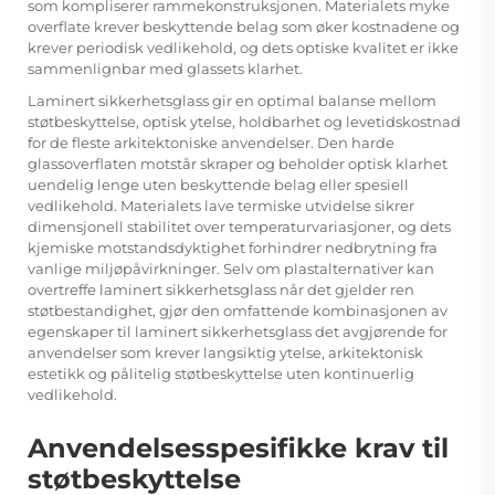
som kompliserer rammekonstruksjonen. Materialets myke
overflate krever beskyttende belag som øker kostnadene og
krever periodisk vedlikehold, og dets optiske kvalitet er ikke
sammenlignbar med glassets klarhet.
Laminert sikkerhetsglass gir en optimal balanse mellom
støtbeskyttelse, optisk ytelse, holdbarhet og levetidskostnad
for de fleste arkitektoniske anvendelser. Den harde
glassoverflaten motstår skraper og beholder optisk klarhet
uendelig lenge uten beskyttende belag eller spesiell
vedlikehold. Materialets lave termiske utvidelse sikrer
dimensjonell stabilitet over temperaturvariasjoner, og dets
kjemiske motstandsdyktighet forhindrer nedbrytning fra
vanlige miljøpåvirkninger. Selv om plastalternativer kan
overtreffe laminert sikkerhetsglass når det gjelder ren
støtbestandighet, gjør den omfattende kombinasjonen av
egenskaper til laminert sikkerhetsglass det avgjørende for
anvendelser som krever langsiktig ytelse, arkitektonisk
estetikk og pålitelig støtbeskyttelse uten kontinuerlig
vedlikehold.
Anvendelsesspesifikke krav til
støtbeskyttelse