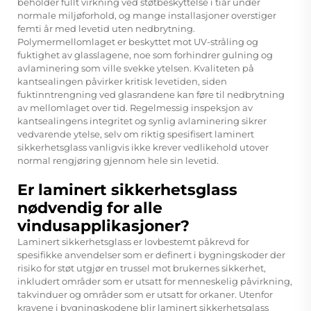
beholder fullt virkning ved støtbeskyttelse i tiår under
normale miljøforhold, og mange installasjoner overstiger
femti år med levetid uten nedbrytning.
Polymermellomlaget er beskyttet mot UV-stråling og
fuktighet av glasslagene, noe som forhindrer gulning og
avlaminering som ville svekke ytelsen. Kvaliteten på
kantsealingen påvirker kritisk levetiden, siden
fuktinntrengning ved glasrandene kan føre til nedbrytning
av mellomlaget over tid. Regelmessig inspeksjon av
kantsealingens integritet og synlig avlaminering sikrer
vedvarende ytelse, selv om riktig spesifisert laminert
sikkerhetsglass vanligvis ikke krever vedlikehold utover
normal rengjøring gjennom hele sin levetid.
Er laminert sikkerhetsglass
nødvendig for alle
vindusapplikasjoner?
Laminert sikkerhetsglass er lovbestemt påkrevd for
spesifikke anvendelser som er definert i bygningskoder der
risiko for støt utgjør en trussel mot brukernes sikkerhet,
inkludert områder som er utsatt for menneskelig påvirkning,
takvinduer og områder som er utsatt for orkaner. Utenfor
kravene i bygningskodene blir laminert sikkerhetsglass