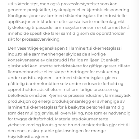
utilsiktede støt, men også prosessforstyrrelser som kan
generere prosjektiler, trykkbølger eller kjemisk eksponering.
Konfigurasjoner av laminert sikkerhetsglass for industrielle
applikasjoner inkluderer ofte spesialiserte mellomlag, økt
tykkelse og tilpassede rammesystemer som er utformet for å
inneholde spesifikke farer samtidig som de opprettholder
sikt for prosessovervåking.
Den vesentlige egenskapen til laminert sikkerhetsglass i
industrielle sammenhenger skyldes de alvorlige
konsekvensene av glasbrudd i farlige miljøer. Et enkelt
glasbrudd kan utsette arbeidstakere for giftige gasser, tillate
flammedannelse eller skape hindringer for evakuering
under nødsituasjoner. Laminert sikkerhetsglass gir en
pålitelig barrierefunktion selv under reduserte forhold og
opprettholder adskillelsen mellom farlige prosesser og
befolkede områder. Kjemiske prosessindustrier, farmasøytisk
produksjon og energiproduksjonsanlegg er avhengige av
laminert sikkerhetsglass for å beskytte personell samtidig
som det muliggjør visuell overvåking, noe som er nødvendig
for trygge driftsforhold. Materialets dokumenterte
ytelsesrekord og forutsigbare bruddkarakteristika gjør det til
den eneste akseptable glaslosningen for mange
høyrisikosituasjoner.