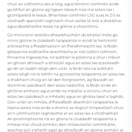
chun an cothromú seo a lorg, agus léiríonn comhréir airde
go bhfuil an gloine ag ligean isteach níos mó solais lae i
gcomparáid le teasa. Bhaintear comhréir LSG suas le 2.0 as
clochadh speictréil roghnach chun soilse lá mór a sholáthar
agus dearbhaithe teasa na gréine a chaomhnú.
Go minicíonn straitéis dhearbhúcháin do bhallaí móra go
minic gloine le cloádadh taispeánta in éindí le heilimintí
ailtireachta a fheabhsaíonn an fheidhmeacht lae. Is féidir
gléasanna scáthaithe seachtracha ar nós lúibíní cothrom,
finnanna ingearacha, nó scáthán le póranna a chur i mbun
an ghrian dhíreach a bhlocáil agus an solas lae scaoileadh
go dtí an taobh istigh den urlár. Is féidir leis na scátháin
solais istigh nó le tréithí na gcroíochta taispeánta an solas lae
a thabhairt chuig an lár den foirgneamh, ag fáscadh an
doimhne úsáideach den solas nádúrtha. Is féidir airde an
ghlóine amhairc agus airde na mballaí a oiriúnú chun an
solas lae úsáideach a mhéadú agus an ghléas íseal a laghdú.
Don urláir an-mhóra, d’fhéadfadh dearthóirí taispeánta le
trasnú solais níos airde a shonrú sa réigiún timpeallach chun
an t-ullmhúchán laghdaithe ar an solas lae a chothabháil.
An príomhphointe ná an gloine le cloádadh taispeánta a
mheas mar chuid amháin den chóras ballaí comhtháite,
seachas súil a bheith agat go dtiocfaidh an gloine amháin ar