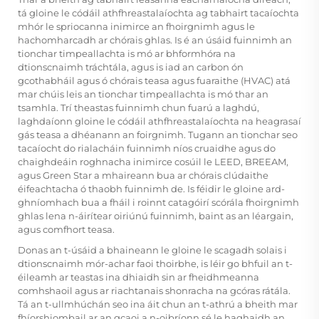
tá gloine le códáil athfhreastalaíochta ag tabhairt tacaíochta
mhór le spriocanna inimirce an fhoirgnimh agus le
hachomharcadh ar chórais ghlas. Is é an úsáid fuinnimh an
tionchar timpeallachta is mó ar bhformhóra na
dtionscnaimh tráchtála, agus is iad an carbon ón
gcothabháil agus ó chórais teasa agus fuaraithe (HVAC) atá
mar chúis leis an tionchar timpeallachta is mó thar an
tsamhla. Trí theastas fuinnimh chun fuarú a laghdú,
laghdaíonn gloine le códáil athfhreastalaíochta na heagrasaí
gás teasa a dhéanann an foirgnimh. Tugann an tionchar seo
tacaíocht do rialacháin fuinnimh níos cruaidhe agus do
chaighdeáin roghnacha inimirce cosúil le LEED, BREEAM,
agus Green Star a mhaireann bua ar chórais clúdaithe
éifeachtacha ó thaobh fuinnimh de. Is féidir le gloine ard-
ghníomhach bua a fháil i roinnt catagóirí scórála fhoirgnimh
ghlas lena n-áirítear oiriúnú fuinnimh, baint as an léargain,
agus comfhort teasa.
Donas an t-úsáid a bhaineann le gloine le scagadh solais i
dtionscnaimh mór-achar faoi thoirbhe, is léir go bhfuil an t-
éileamh ar teastas ina dhiaidh sin ar fheidhmeanna
comhshaoil agus ar riachtanais shonracha na gcóras rátála.
Tá an t-ullmhúchán seo ina áit chun an t-athrú a bheith mar
fhíorshiombail ar an gcaoi a n-oibríonn sé le haghaidh an