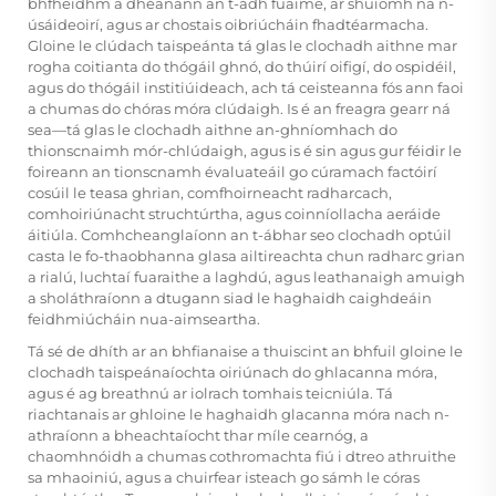
bhfheidhm a dhéanann an t-ádh fuaime, ar shuíomh na n-
úsáideoirí, agus ar chostais oibriúcháin fhadtéarmacha.
Gloine le clúdach taispeánta
tá glas le clochadh aithne mar
rogha coitianta do thógáil ghnó, do thúirí oifigí, do ospidéil,
agus do thógáil institiúideach, ach tá ceisteanna fós ann faoi
a chumas do chóras móra clúdaigh. Is é an freagra gearr ná
sea—tá glas le clochadh aithne an-ghníomhach do
thionscnaimh mór-chlúdaigh, agus is é sin agus gur féidir le
foireann an tionscnamh évaluateáil go cúramach factóirí
cosúil le teasa ghrian, comfhoirneacht radharcach,
comhoiriúnacht struchtúrtha, agus coinníollacha aeráide
áitiúla. Comhcheanglaíonn an t-ábhar seo clochadh optúil
casta le fo-thaobhanna glasa ailtireachta chun radharc grian
a rialú, luchtaí fuaraithe a laghdú, agus leathanaigh amuigh
a sholáthraíonn a dtugann siad le haghaidh caighdeáin
feidhmiúcháin nua-aimseartha.
Tá sé de dhíth ar an bhfianaise a thuiscint an bhfuil gloine le
clochadh taispeánaíochta oiriúnach do ghlacanna móra,
agus é ag breathnú ar iolrach tomhais teicniúla. Tá
riachtanais ar ghloine le haghaidh glacanna móra nach n-
athraíonn a bheachtaíocht thar míle cearnóg, a
chaomhnóidh a chumas cothromachta fiú i dtreo athruithe
sa mhaoiniú, agus a chuirfear isteach go sámh le córas