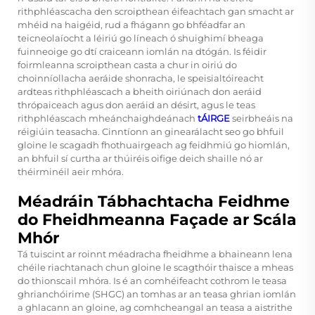
rithphléascacha den scroipthean éifeachtach gan smacht ar
mhéid na haigéid, rud a fhágann go bhféadfar an
teicneolaíocht a léiriú go líneach ó shuighimí bheaga
fuinneoige go dtí craiceann iomlán na dtógán. Is féidir
foirmleanna scroipthean casta a chur in oiriú do
choinníollacha aeráide shonracha, le speisialtóireacht
ardteas rithphléascach a bheith oiriúnach don aeráid
thrópaiceach agus don aeráid an désirt, agus le teas
rithphléascach mheánchaighdeánach
tÁIRGE
seirbheáis na
réigiúin teasacha. Cinntíonn an ginearálacht seo go bhfuil
gloine le scagadh fhothuairgeach ag feidhmiú go hiomlán,
an bhfuil sí curtha ar thúiréis oifige deich shaille nó ar
théirminéil aeir mhóra.
Méadráin Tábhachtacha Feidhme
do Fheidhmeanna Façade ar Scála
Mhór
Tá tuiscint ar roinnt méadracha fheidhme a bhaineann lena
chéile riachtanach chun gloine le scagthóir thaisce a mheas
do thionscail mhóra. Is é an comhéifeacht cothrom le teasa
ghrianchóirime (SHGC) an tomhas ar an teasa ghrian iomlán
a ghlacann an gloine, ag comhcheangal an teasa a aistrithe