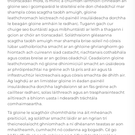
thionscadail móra, is minic a chuirfidh iarrthóirí cinneadh an
gloine seo i gcomparáid le straitéisí eile don chéadchúl mar
shampla córas scagtha taobh amuigh, gloine
leathchromach leictreach nó painéil insuláideacha dorchha
le beagán gloine amháin le radharc. Tugann gach cur
chuige seo buntáistí agus míbhuntáistí ar leith a thagann i
gcion ar chóir an tionscadail. Soláthraíonn gléasanna
scagtha taobh amuigh mar shampla brise-soleil nó córais
lúbar uathoibríocha smacht ar an ghloine ghrianghorm go
hiontach ach cuireann siad castacht, riachtanais cothabhála
agus costas breise ar an gcóras céadchúl. Ceadaíonn gloine
leathchromach nó gloine dhinimiciúil smacht an úsáideora
ar phróipréachtai na gréine ach tá prís ard air agus tá
infrastruchtúr leictreachais agus córais smachta de dhíth air.
Ag laghdú ar an limistéar gloine in éadan painéil
insuláideacha dorchha laghdaíonn sé an fás gréine ach
cailltear radharc, solas láithreach agus an traspharainteacht
ailtireach a bhíonn uasta i ndearadh tráchtála
comhaimseartha.
Tá gloine le scagthóir chomhtháite ina áit mheánach
praiticiúil, ag soláthar smacht láidir ar an ngrian trí
theicneolaíocht ghníomhach a ní dhéanann teastas ar aon
mhaitheamh, cumhacht nó codanna ag bogadh. Cé go