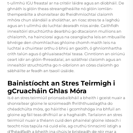
t-ullmhú IGU freastal ar na critéir láidre agus an díobháil. De
ghnáth is glóin theas-streangtheáilte nó glóin iomlán-
themperáilte a shonraítear do fheidhmíochtaí claíomh
mhóra chun slándáil a sholáthar, an riosc stres te a laghdú
agus an t-ullmhú do luchtaí dearadh níos airde. Caithfidh
innealtóirí struchtúrtha dearbhú go dtacaíonn mullions an
chlaíomh, na haincioraí agus na ceanglacha leis an mbuaille
bhréige den chomhlachas ghloine chomh maith leis na
luchtaí a chuirtear orthu ó bhrú an gaoith, ó ghníomhartha
crith talún agus ó ghluaiseachtaí teasa. Cinntíonn an oiriúnú
ceart idir an glóin-fhreastalaí, an soláthraí claíomh agus an
innealtóir struchtúrtha go n-oibríonn an córas claíomh go
sábháilte ar feadh an tsaoil úsáide.
Bainistíocht an Stres Teirmigh i
gCruacháin Ghlas Móra
Is é an stres teirmiúil prionsabalbháil a bheith i gceist nuair a
shonraítear gloine le scroimeadh fhriththuaslagtha do
chéadchúlta móra, go háirithe i gcomhshóga ina bhfuil an
gloine ag fáil teas dhifriúil ar a haghaidh. Tarlaíonn an stres
teirmiúil nuair a théann cuid den phainéal gloine isteach i
teocht níos tapúla ná cuid eile, ag cruthú tinnscintí istigh a
d'fhéadfadh a bheith ina chúis le bristeadh de réir mar a