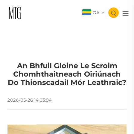
GA
An Bhfuil Gloine Le Scroim
Chomhthaitneach Oiriúnach
Do Thionscadail Mór Leathraic?
2026-05-26 14:03:04