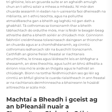
trí-ghloine, leis an gcuarda suite ar an aghaidh amuigh
chun an t-athrú solair a mheas a mhéadú. Ní mór don
chuarda seasamh in éadan na n-uaireanta faoi dheireadh na
mblianta, an t-athrú teochta, agus na polluithe
atmaisféaracha gan a bheith ag laghdú nó gan dath a
ghabháil. Tá cothromas sa tionscnamh thar a bheith
tábhachtach do orduithe móra, mar is féidir le beagán beag
athraithe datha a bheith soiléir ar chlúdach mór. Coinníonn
fabhróirí creidmheasa tolarainseach daingean ar thionchar
an chuarda agus ar a chomhdhéanamh, ag cinntiú
cothromais radharcach idir na buaichillí tionscnamh.
Caithfidh an gloine freisin freastal ar riachtanais
struchtúrtha, le tineas agus láidreacht leis an bhfoghar a
sheasamh, an stres theochta, agus lucht an bhrú difreálta a
éiríonn níos mó le airde an thógála agus le hathráil an
chlúdaigh. Bíonn na torthaí feidhmiúcháin seo go léir ag
cinntiú an bhfuil gloine le cuarda rialaitheach in ann freastal
ar na riachtanais deimhinneacha a bhaineann le húsáidí
ailtireachta ar scála mór.
Machtaí a Bheadh i gceist ag
an bPleanáil nuair a