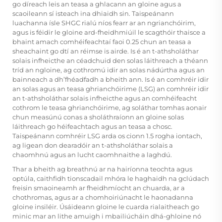
go díreach leis an teasa a ghlacann an gloine agus a
scaoileann sí isteach ina dhiaidh sin. Taispeánann
luachanna ísle SHGC rialú níos fearr ar an ngrianchóirim,
agus is féidir le gloine ard-fheidhmiúil le scagthóir thaisce a
bhaint amach comhéifeachtaí faoi 0.25 chun an teasa a
sheachaint go dtí an réimse is airde. Is é an t-athsholáthar
solais infheicthe an céadchuid den solas láithreach a théann
tríd an ngloine, ag cothromú idir an solas nádúrtha agus an
bainneach a dh’fhéadfadh a bheith ann. Is é an comhréir idir
an solas agus an teasa ghrianchóirime (LSG) an comhréir idir
an t-athsholáthar solais infheicthe agus an comhéifeacht
cothrom le teasa ghrianchóirime, ag soláthar tomhas aonair
chun measúnú conas a sholáthraíonn an gloine solas
láithreach go héifeachtach agus an teasa a chosc.
Taispeánann comhréir LSG arda os cionn 1.5 rogha iontach,
ag ligean don dearadóir an t-athsholáthar solais a
chaomhnú agus an lucht caomhnaithe a laghdú.
Thar a bheith ag breathnú ar na hairíonna teochta agus
optúla, caithfidh tionscadail mhóra le haghaidh na gclúdach
freisin smaoineamh ar fheidhmíocht an chuarda, ar a
chothromas, agus ar a chomhoiriúnacht le haonadanna
gloine insiléir. Úsáideann gloine le cuarda rialaitheach go
minic mar an lithe amuigh i mbailiúcháin dhá-ghloine nó