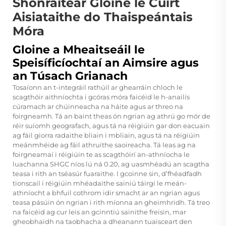
Shonraítear Gloine le Cúirt
Aisiataithe do Thaispeántais
Móra
Gloine a Mheaitseáil le
Speisíficíochtaí an Aimsire agus
an Túsach Grianach
Tosaíonn an t-integráil rathúil ar ghearráin chloch le
scagthóir aithníochta i gcóras móra faicéid le h-anailís
cúramach ar chúinneacha na háite agus ar threo na
foirgneamh. Tá an baint theas ón ngrian ag athrú go mór de
réir suíomh geografach, agus tá na réigiúin gar don eacuain
ag fáil giorra radaithe bliain i mbliain, agus tá na réigiúin
meánmhéide ag fáil athruithe saoireacha. Tá leas ag na
foirgneamaí i réigiúin te as scagthóirí an-athníocha le
luachanna SHGC níos lú ná 0.20, ag uasmhéadú an scagtha
teasa i rith an tséasúr fuaraithe. I gcoinne sin, d’fhéadfadh
tionscail i réigiúin mhéadaithe sainiú táirgí le meán-
athníocht a bhfuil cothrom idir smacht ar an ngrian agus
teasa pásúin ón ngrian i rith míonna an gheimhridh. Tá treo
na faicéid ag cur leis an gcinntiú sainithe freisin, mar
gheobhaidh na taobhacha a dheanann tuaisceart den