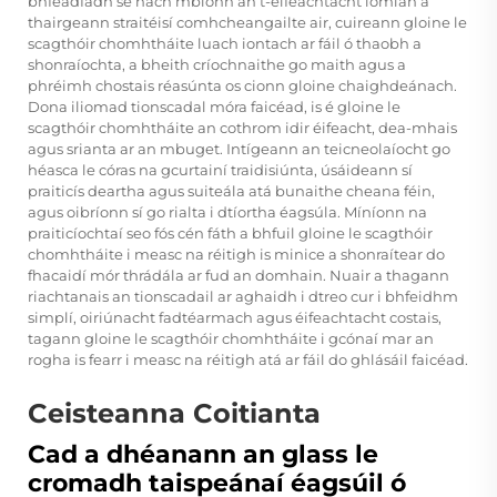
bhféadfadh sé nach mbíonn an t-éifeachtacht iomlán a
thairgeann straitéisí comhcheangailte air, cuireann gloine le
scagthóir chomhtháite luach iontach ar fáil ó thaobh a
shonraíochta, a bheith críochnaithe go maith agus a
phréimh chostais réasúnta os cionn gloine chaighdeánach.
Dona iliomad tionscadal móra faicéad, is é gloine le
scagthóir chomhtháite an cothrom idir éifeacht, dea-mhais
agus srianta ar an mbuget. Intígeann an teicneolaíocht go
héasca le córas na gcurtainí traidisiúnta, úsáideann sí
praiticís deartha agus suiteála atá bunaithe cheana féin,
agus oibríonn sí go rialta i dtíortha éagsúla. Míníonn na
praiticíochtaí seo fós cén fáth a bhfuil gloine le scagthóir
chomhtháite i measc na réitigh is minice a shonraítear do
fhacaidí mór thrádála ar fud an domhain. Nuair a thagann
riachtanais an tionscadail ar aghaidh i dtreo cur i bhfeidhm
simplí, oiriúnacht fadtéarmach agus éifeachtacht costais,
tagann gloine le scagthóir chomhtháite i gcónaí mar an
rogha is fearr i measc na réitigh atá ar fáil do ghlásáil faicéad.
Ceisteanna Coitianta
Cad a dhéanann an glass le
cromadh taispeánaí éagsúil ó