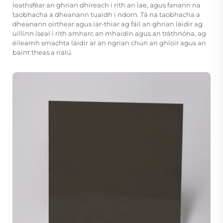
leathsféar an ghrian dhíreach i rith an lae, agus fanann na
taobhacha a dheanann tuaidh i ndorn. Tá na taobhacha a
dheanann oirthear agus iar-thiar ag fáil an ghrian láidir ag
uillinn íseal i rith amharc an mhaidin agus an tráthnóna, ag
éileamh smachta láidir ar an ngrian chun an ghloir agus an
baint theas a rialú.