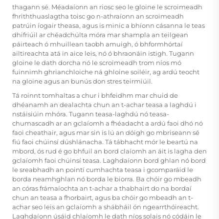
thagann sé. Méadaíonn an riosc seo le gloine le scroimeadh
fhriththuaslagtha toisc go n-athraíonn an scroimeadh
patrúin íogair theasa, agus is minic a bhíonn cásanna le teas
dhifriúil ar chéadchúlta móra mar shampla an teilgean
páirteach ó mhuillean taobh amuigh, ó bhformhórtaí
ailtireachta atá in aice leis, nó ó bhraonáin istigh. Tugann
gloine le dath dorcha nó le scroimeadh trom níos mó
fuinnimh ghrianchloiche ná ghloine soiléir, ag ardú teocht
na gloine agus an bunús don stres teirmiúil.
Tá roinnt tomhaltas a chur i bhfeidhm mar chuid de
dhéanamh an dealachta chun an t-achar teasa a laghdú i
nstáisiúin mhóra. Tugann teasa-laghdú nó teasa-
chumascadh ar an gclaíomh a fhéadacht a ardú faoi dhó nó
faoi cheathair, agus mar sin is lú an dóigh go mbriseann sé
fiú faoi chúinsí dúshlánacha. Tá tábhacht mór le beartú na
mbord, ós rud é go bhfuil an bord claíomh an áit is lagha den
gclaíomh faoi chúinsí teasa. Laghdaíonn bord ghlan nó bord
le sreabhadh an pointí cumhachta teasa i gcomparáid le
borda neamhghlan nó borda le biorra. Ba chóir go mbeadh
an córas frámaíochta an t-achar a thabhairt do na bordaí
chun an teasa a fhorbairt, agus ba chóir go mbeadh an t-
achar seo leis an gclaíomh a shábháil ón ngearrthóireacht.
Laghdaíonn úsáid chlaíomh le dath níos solais nó códáin le