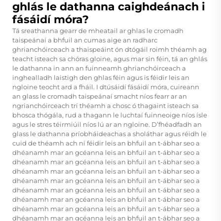
ghlás le dathanna caighdeánach i
fásáidí móra?
Tá sreathanna gearr de mheatail ar ghlas le cromadh
taispeánaí a bhfuil an cumas aige an radharc
ghrianchóirceach a thaispeáint ón dtógáil roimh théamh ag
teacht isteach sa chóras gloine, agus mar sin féin, tá an ghlás
le dathanna in ann an fuinneamh ghrianchóirceach a
inghealladh laistigh den ghlas féin agus is féidir leis an
ngloine teocht ard a fháil. I dtúsáidí fásáidí móra, cuireann
an glass le cromadh taispeánaí smacht níos fearr ar an
ngrianchóirceach trí théamh a chosc ó thagaint isteach sa
bhosca thógála, rud a thagann le luchtaí fuinneoige níos ísle
agus le stres téirmiúil níos lú ar an ngloine. D’fhéadfadh an
glass le dathanna príobháideachas a sholáthar agus réidh le
cuid de théamh ach ní féidir leis an bhfuil an t-ábhar seo a
dhéanamh mar an gcéanna leis an bhfuil an t-ábhar seo a
dhéanamh mar an gcéanna leis an bhfuil an t-ábhar seo a
dhéanamh mar an gcéanna leis an bhfuil an t-ábhar seo a
dhéanamh mar an gcéanna leis an bhfuil an t-ábhar seo a
dhéanamh mar an gcéanna leis an bhfuil an t-ábhar seo a
dhéanamh mar an gcéanna leis an bhfuil an t-ábhar seo a
dhéanamh mar an gcéanna leis an bhfuil an t-ábhar seo a
dhéanamh mar an gcéanna leis an bhfuil an t-ábhar seo a