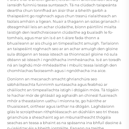
iarraidh fuinniú teasa suntasach. Tá na clúdach taispeánta
deartha chun tonnfhad an áisir thar a bheith garbh a
thaispeáint go roghnach agus chun trasnú rialaitheach an
tsolais amháin a ligean. Nuair a thagann an solas grianach i
dteagmháil leis an achar clúdaithe, bíonn páirtílíní mialta
laistigh den leathchraiceann clúdaithe ag bualadh le fo-
tomhais, agus mar sin is é an t-áisre fada-thonn a
bhuaileann ar ais chuig an timpeallacht amuigh. Tarlaíonn
an taispeáint roghnach seo ar an achar amuigh den gloine
sula dtógann an teasa isteach sa thionnscail gloine nó sula
dtéann sé isteach i ngnóthacha inmheánacha. Is é an toradh
ná an laghdú mór-mhéadaithe i mbuilc teasa laistigh den
chomhlachas faoiseamh agus i ngnóthacha ina aice.
Doníonn an mecanach smacht ghrianchúra seo
sábháilteachta fuinnimh suntasacha agus feabhsú ar
cháilíocht an timpeallachta istigh i dtógáin móra. Tá tógáin
le hachar mór de ghlásáil ag aghaidh an chineál fuaireach
mhór a theastaíonn uathu i míonna te, go háirithe ar
thuaisceart, oirthear agus iarthar na dtógán. Laghdaíonn
glás le scroipthean rithphléascach an dúshláin seo trí theas
grianchúra a sheachaint ag an mbunaitheacht thógála
seachas an teasa a bhaint as na spásanna ina bhfuil daoine á
n-úsáid tar éis a bheith iontráilte. Fanann na treithe