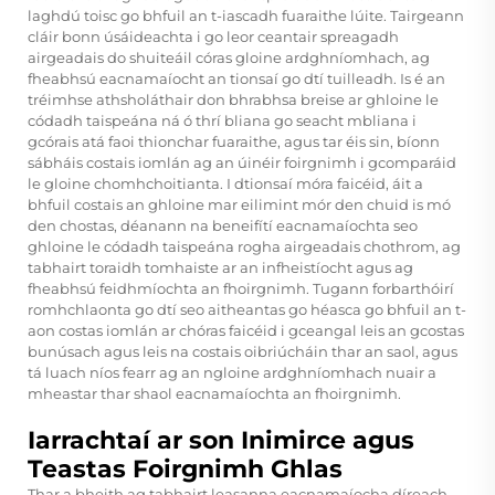
laghdú toisc go bhfuil an t-iascadh fuaraithe lúite. Tairgeann
cláir bonn úsáideachta i go leor ceantair spreagadh
airgeadais do shuiteáil córas gloine ardghníomhach, ag
fheabhsú eacnamaíocht an tionsaí go dtí tuilleadh. Is é an
tréimhse athsholáthair don bhrabhsa breise ar ghloine le
códadh taispeána ná ó thrí bliana go seacht mbliana i
gcórais atá faoi thionchar fuaraithe, agus tar éis sin, bíonn
sábháis costais iomlán ag an úinéir foirgnimh i gcomparáid
le gloine chomhchoitianta. I dtionsaí móra faicéid, áit a
bhfuil costais an ghloine mar eilimint mór den chuid is mó
den chostas, déanann na beneifítí eacnamaíochta seo
ghloine le códadh taispeána rogha airgeadais chothrom, ag
tabhairt toraidh tomhaiste ar an infheistíocht agus ag
fheabhsú feidhmíochta an fhoirgnimh. Tugann forbarthóirí
romhchlaonta go dtí seo aitheantas go héasca go bhfuil an t-
aon costas iomlán ar chóras faicéid i gceangal leis an gcostas
bunúsach agus leis na costais oibriúcháin thar an saol, agus
tá luach níos fearr ag an ngloine ardghníomhach nuair a
mheastar thar shaol eacnamaíochta an fhoirgnimh.
Iarrachtaí ar son Inimirce agus
Teastas Foirgnimh Ghlas
Thar a bheith ag tabhairt leasanna eacnamaíocha díreach,