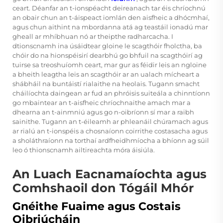
ceart. Déanfar an t-ionspéacht deireanach tar éis chríochnú
an obair chun an t-áispeact iomlán den aisfheic a dhócmhaí,
agus chun aithint na mbordanna atá ag teastáil ionadú mar
gheall ar mhíbhuan nó ar theipthe radharcacha. I
dtionscnamh ina úsáidtear gloine le scagthóir fholctha, ba
chóir do na hionspéisirí dearbhú go bhfuil na scagthóirí ag
tuirse sa treoshuíomh ceart, mar gur as féidir leis an ngloine
a bheith leagtha leis an scagthóir ar an ualach mícheart a
shábháil na buntáistí rialaithe na heolais. Tugann smacht
cháilíochta daingean ar fud an phróisis suiteála a chinntíonn
go mbaintear an t-aisfheic chríochnaithe amach mar a
dhearna an t-ainmniú agus go n-oibríonn sí mar a raibh
sainithe. Tugann an t-éileamh ar phleanáil chúramach agus
ar rialú an t-ionspéis a chosnaíonn coirrithe costasacha agus
a sholáthraíonn na torthaí ardfheidhmíocha a bhíonn ag súil
leo ó thionscnamh ailtireachta móra áisiúla.
An Luach Eacnamaíochta agus
Comhshaoil don Tógáil Mhór
Gnéithe Fuaime agus Costais
Oibriúcháin