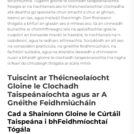
struchtúrtha. Tugann gloine le clochadh taispeánaíochta
freagra ar na riachtanais seo trí théicneolaíochtaí clochadha
atá deartha go speisialta chun smacht a chur ar ghrian,
trasnú an lae, agus insileáil theirmigh. Don fhoireann
thógála a bhfuil an glasán seo á mheas aici, tá an cinneadh
bunaithe ar chomhfhreagrú leis na speisifíochtaí glas le
cuspóirí an tionsaide maidir le haeráid, le riachtanais na n-
úsáideoirí, agus le radharc ailtireachta. Scrúdóidh an alt seo
na consaidéirí praiticiúla, na gnéithe feidhmiúcháin, na
fachtóirí suiteála, agus na straitéisí dearadh a chinneann
nuair a bheidh gloine le clochadh taispeánaíochta ina rogha
is fearr do chlúdaigh thógála ar scála mhór.
Tuiscint ar Théicneolaíocht
Gloine le Clochadh
Taispeánaíochta agus ar A
Gnéithe Feidhmiúcháin
Cad a Shainíonn Gloine le Cúrtáil
Taispeána i bhFeidhmíochtaí
Tógála