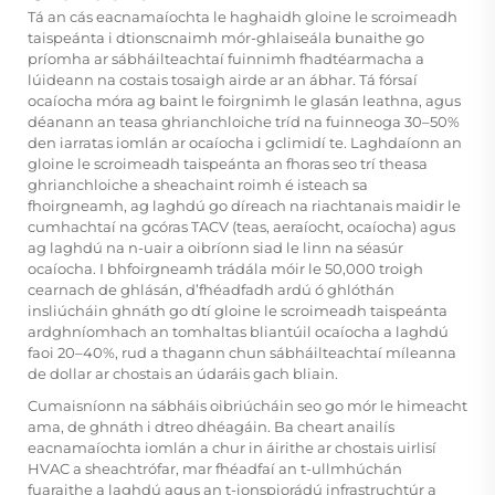
Tá an cás eacnamaíochta le haghaidh gloine le scroimeadh
taispeánta i dtionscnaimh mór-ghlaiseála bunaithe go
príomha ar sábháilteachtaí fuinnimh fhadtéarmacha a
lúideann na costais tosaigh airde ar an ábhar. Tá fórsaí
ocaíocha móra ag baint le foirgnimh le glasán leathna, agus
déanann an teasa ghrianchloiche tríd na fuinneoga 30–50%
den iarratas iomlán ar ocaíocha i gclimidí te. Laghdaíonn an
gloine le scroimeadh taispeánta an fhoras seo trí theasa
ghrianchloiche a sheachaint roimh é isteach sa
fhoirgneamh, ag laghdú go díreach na riachtanais maidir le
cumhachtaí na gcóras TACV (teas, aeraíocht, ocaíocha) agus
ag laghdú na n-uair a oibríonn siad le linn na séasúr
ocaíocha. I bhfoirgneamh trádála móir le 50,000 troigh
cearnach de ghlásán, d’fhéadfadh ardú ó ghlóthán
insliúcháin ghnáth go dtí gloine le scroimeadh taispeánta
ardghníomhach an tomhaltas bliantúil ocaíocha a laghdú
faoi 20–40%, rud a thagann chun sábháilteachtaí míleanna
de dollar ar chostais an údaráis gach bliain.
Cumaisníonn na sábháis oibriúcháin seo go mór le himeacht
ama, de ghnáth i dtreo dhéagáin. Ba cheart anailís
eacnamaíochta iomlán a chur in áirithe ar chostais uirlisí
HVAC a sheachtrófar, mar fhéadfaí an t-ullmhúchán
fuaraithe a laghdú agus an t-ionspiorádú infrastruchtúr a