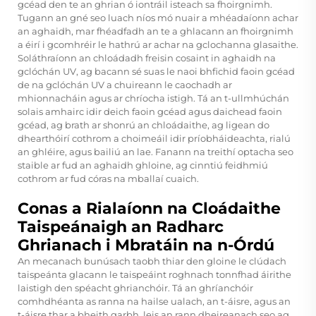
gcéad den te an ghrian ó iontráil isteach sa fhoirgnimh.
Tugann an gné seo luach níos mó nuair a mhéadaíonn achar
an aghaidh, mar fhéadfadh an te a ghlacann an fhoirgnimh
a éirí i gcomhréir le hathrú ar achar na gclochanna glasaithe.
Soláthraíonn an chloádadh freisin cosaint in aghaidh na
gclóchán UV, ag bacann sé suas le naoi bhfichid faoin gcéad
de na gclóchán UV a chuireann le caochadh ar
mhionnacháin agus ar chríocha istigh. Tá an t-ullmhúchán
solais amhairc idir deich faoin gcéad agus daichead faoin
gcéad, ag brath ar shonrú an chloádaithe, ag ligean do
dhearthóirí cothrom a choimeáil idir príobháideachta, rialú
an ghléire, agus bailiú an lae. Fanann na treithí optacha seo
staible ar fud an aghaidh ghloine, ag cinntiú feidhmiú
cothrom ar fud córas na mballaí cuaich.
Conas a Rialaíonn na Cloádaithe
Taispeánaigh an Radharc
Ghrianach i Mbratáin na n-Órdú
An mecanach bunúsach taobh thiar den
gloine le clúdach
taispeánta
glacann le taispeáint roghnach tonnfhad áirithe
laistigh den spéacht ghrianchóir. Tá an ghríanchóir
comhdhéanta as ranna na hailse ualach, an t-áisre, agus an
t-áisre thar a bheith garbh, leis an rann dheireanach seo ag