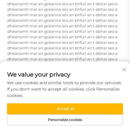
dhéanamh mar an gcéanna leis an bhfuil an t-ábhar seo a
dhéanamh mar an gcéanna leis an bhfuil an t-ábhar seo a
dhéanamh mar an gcéanna leis an bhfuil an t-ábhar seo a
dhéanamh mar an gcéanna leis an bhfuil an t-ábhar seo a
dhéanamh mar an gcéanna leis an bhfuil an t-ábhar seo a
dhéanamh mar an gcéanna leis an bhfuil an t-ábhar seo a
dhéanamh mar an gcéanna leis an bhfuil an t-ábhar seo a
dhéanamh mar an gcéanna leis an bhfuil an t-ábhar seo a
dhéanamh mar an gcéanna leis an bhfuil an t-ábhar seo a
dhéanamh mar an gcéanna leis an bhfuil an t-ábhar seo a
dhéanamh mar an gcéanna leis an bhfuil an t-ábhar seo a
dhéanamh mar an gcéanna leis an bhfuil an t-ábhar seo a
dhéanamh mar an gcéanna leis an bhfuil an t-ábhar seo a
We value your privacy
dhéanamh mar an gcéanna leis an bhfuil an t-áb......
We use cookies and similar tools to provide our services.
Conas a bhíonn an glass le
If you don't want to accept all cookies, click Personalize
cromadh taispeánaí ag feidhmiú i
cookies.
gcóras aeráide ina bhfuil séasúir
Accept all
teasa agus fuinneoige ann?
I gclimidí measctha le séasúir teasa agus fuaraithe aonair, tá
Personalize cookies
gloine le códáil thaispeánta fós oiriúnach ach tá gá le sainiú
LEATHANACH
TÁIRGE
RÍOMHPHOST
TEILEAFÓN
cuimhneach ar a bheith in ann cothromú a bhaint amach ar
BAILE