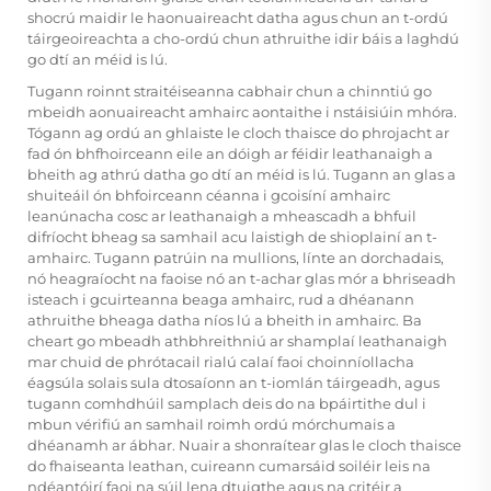
shocrú maidir le haonuaireacht datha agus chun an t-ordú
táirgeoireachta a cho-ordú chun athruithe idir báis a laghdú
go dtí an méid is lú.
Tugann roinnt straitéiseanna cabhair chun a chinntiú go
mbeidh aonuaireacht amhairc aontaithe i nstáisiúin mhóra.
Tógann ag ordú an ghlaiste le cloch thaisce do phrojacht ar
fad ón bhfhoirceann eile an dóigh ar féidir leathanaigh a
bheith ag athrú datha go dtí an méid is lú. Tugann an glas a
shuiteáil ón bhfoirceann céanna i gcoisíní amhairc
leanúnacha cosc ar leathanaigh a mheascadh a bhfuil
difríocht bheag sa samhail acu laistigh de shioplainí an t-
amhairc. Tugann patrúin na mullions, línte an dorchadais,
nó heagraíocht na faoise nó an t-achar glas mór a bhriseadh
isteach i gcuirteanna beaga amhairc, rud a dhéanann
athruithe bheaga datha níos lú a bheith in amhairc. Ba
cheart go mbeadh athbhreithniú ar shamplaí leathanaigh
mar chuid de phrótacail rialú calaí faoi choinníollacha
éagsúla solais sula dtosaíonn an t-iomlán táirgeadh, agus
tugann comhdhúil samplach deis do na bpáirtithe dul i
mbun vérifiú an samhail roimh ordú mórchumais a
dhéanamh ar ábhar. Nuair a shonraítear glas le cloch thaisce
do fhaiseanta leathan, cuireann cumarsáid soiléir leis na
ndéantóirí faoi na súil lena dtuigthe agus na critéir a