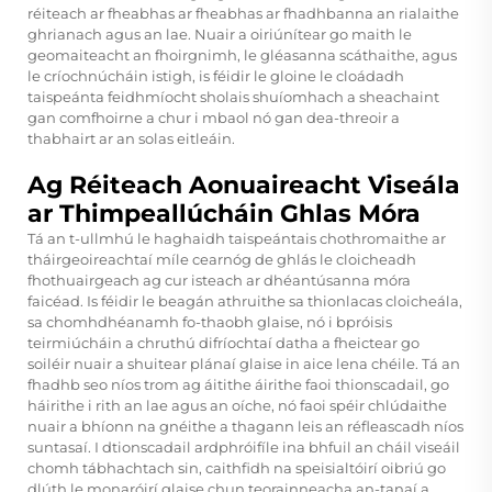
réiteach ar fheabhas ar fheabhas ar fhadhbanna an rialaithe
ghrianach agus an lae. Nuair a oiriúnítear go maith le
geomaiteacht an fhoirgnimh, le gléasanna scáthaithe, agus
le críochnúcháin istigh, is féidir le gloine le cloádadh
taispeánta feidhmíocht sholais shuíomhach a sheachaint
gan comfhoirne a chur i mbaol nó gan dea-threoir a
thabhairt ar an solas eitleáin.
Ag Réiteach Aonuaireacht Viseála
ar Thimpeallúcháin Ghlas Móra
Tá an t-ullmhú le haghaidh taispeántais chothromaithe ar
tháirgeoireachtaí míle cearnóg de ghlás le cloicheadh
fhothuairgeach ag cur isteach ar dhéantúsanna móra
faicéad. Is féidir le beagán athruithe sa thionlacas cloicheála,
sa chomhdhéanamh fo-thaobh glaise, nó i bpróisis
teirmiúcháin a chruthú difríochtaí datha a fheictear go
soiléir nuair a shuitear plánaí glaise in aice lena chéile. Tá an
fhadhb seo níos trom ag áitithe áirithe faoi thionscadail, go
háirithe i rith an lae agus an oíche, nó faoi spéir chlúdaithe
nuair a bhíonn na gnéithe a thagann leis an réfleascadh níos
suntasaí. I dtionscadail ardphróifíle ina bhfuil an cháil viseáil
chomh tábhachtach sin, caithfidh na speisialtóirí oibriú go
dlúth le monaróirí glaise chun teorainneacha an-tanaí a