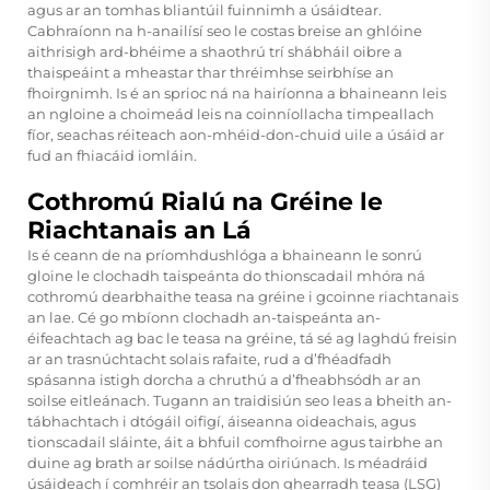
agus ar an tomhas bliantúil fuinnimh a úsáidtear.
Cabhraíonn na h-anailísí seo le costas breise an ghlóine
aithrisigh ard-bhéime a shaothrú trí shábháil oibre a
thaispeáint a mheastar thar thréimhse seirbhíse an
fhoirgnimh. Is é an sprioc ná na hairíonna a bhaineann leis
an ngloine a choimeád leis na coinníollacha timpeallach
fíor, seachas réiteach aon-mhéid-don-chuid uile a úsáid ar
fud an fhiacáid iomláin.
Cothromú Rialú na Gréine le
Riachtanais an Lá
Is é ceann de na príomhdushlóga a bhaineann le sonrú
gloine le clochadh taispeánta do thionscadail mhóra ná
cothromú dearbhaithe teasa na gréine i gcoinne riachtanais
an lae. Cé go mbíonn clochadh an-taispeánta an-
éifeachtach ag bac le teasa na gréine, tá sé ag laghdú freisin
ar an trasnúchtacht solais rafaite, rud a d’fhéadfadh
spásanna istigh dorcha a chruthú a d’fheabhsódh ar an
soilse eitleánach. Tugann an traidisiún seo leas a bheith an-
tábhachtach i dtógáil oifigí, áiseanna oideachais, agus
tionscadail sláinte, áit a bhfuil comfhoirne agus tairbhe an
duine ag brath ar soilse nádúrtha oiriúnach. Is méadráid
úsáideach í comhréir an tsolais don ghearradh teasa (LSG)