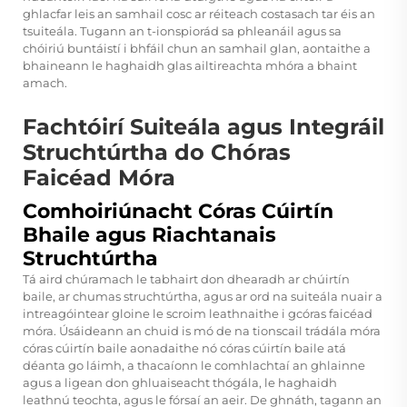
ghlacfar leis an samhail cosc ar réiteach costasach tar éis an
tsuiteála. Tugann an t-ionspiorád sa phleanáil agus sa
chóiriú buntáistí i bhfáil chun an samhail glan, aontaithe a
bhaineann le haghaidh glas ailtireachta mhóra a bhaint
amach.
Fachtóirí Suiteála agus Integráil
Struchtúrtha do Chóras
Faicéad Móra
Comhoiriúnacht Córas Cúirtín
Bhaile agus Riachtanais
Struchtúrtha
Tá aird chúramach le tabhairt don dhearadh ar chúirtín
baile, ar chumas struchtúrtha, agus ar ord na suiteála nuair a
intreagóintear gloine le scroim leathnaithe i gcóras faicéad
móra. Úsáideann an chuid is mó de na tionscail trádála móra
córas cúirtín baile aonadaithe nó córas cúirtín baile atá
déanta go láimh, a thacaíonn le comhlachtaí an ghlainne
agus a ligean don ghluaiseacht thógála, le haghaidh
leathnú teochta, agus le fórsaí an aeir. De ghnáth, tagann an