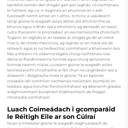
tseirbhís iomlán den thógáil gan aon laghdú nó riachtanais
le haltram, ag cur in éagmais an phuinnse an t-ádh
fuaireadh roimh aimsir an t-athrú. Is minic a úsáideann
táirgí gloine le scagadh solais ábhar atá athchóirithe sa
bhunús agus is féidir iad a athchóiriú ag deireadh an tsaoil,
rud a thacaíonn le prionsabail an eacnamaíochta chiorclach.
Tugann an laghdú ar an teastas ar chogás go dtí an méid
níos lú de chóras meicniúla, ag laghdú ar an méid atá de
réiteach agus ar na heifeachtaí comhshaoil a bhaineann leis.
Mar a théann na códanna tógála chuig riachtanais níos
déine ar fheidhmeanna fuinnse agus chuig spriocanna
fuinnse neamh-nialas, cuireann gloine le scagadh solais
teicneolaíocht chruthaithe ar fáil chun na caighdeáin seo a
shásamh i dtógálacha móra le gloine. Tá an bpointe
croiseála idir comhlíon riachtanais rialúcháin, buntáistí an
teastais, agus tionchar fíorchoimhshaoil ag déanamh glasála
ardghníomhach bunpháirt thábhachtach de thógáil
mhórscála comhshaoil.
Luach Coimeádach i gcomparáid
le Réitigh Eile ar son Cúlraí
Nuair a mheastar gloine le scagadh aisghuaiseach do