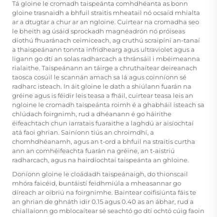
Tá gloine le cromadh taispeánta comhdhéanta as bonn
gloine trasnaidh a bhfuil straitis mheatail nó ocsaíd mhialta
ar a dtugtar a chur ar an ngloine. Cuirtear na cromadha seo
le bheith ag úsáid sprockadh magnéadrón nó próiseas
díothú fhuaránach ceimiceach, ag cruthú scraipíní an-tanaí
a thaispeánann tonnta infridhearg agus ultraviolet agus a
ligann go dtí an solas radharcach a thránsáil i mbéimeanna
rialaithe. Taispeánann an táirge a chruthaítear deireanach
taosca cosúil le scannán amach sa lá agus coinníonn sé
radharc isteach. In áit gloine le dath a shiúlann fuarán na
gréine agus is féidir leis teasa a fháil, cuirtear teasa leis an
ngloine le cromadh taispeánta roimh é a ghabháil isteach sa
chlúdach foirgnimh, rud a dhéanann é go háirithe
éifeachtach chun iarratais fuaraithe a laghdú ar aisíochtaí
atá faoi ghrian. Sainíonn tiús an chroimdhí, a
chomhdhéanamh, agus an t-ord a bhfuil na straitis curtha
ann an comhéifeachta fuarán na gréine, an t-aistriú
radharcach, agus na hairdíochtaí taispeánta an ghloine.
Doníonn gloine le cloádadh taispeánaigh, do thionscail
mhóra faicéid, buntáistí feidhmiúla a mheasannar go
díreach ar oibriú na foirgnimhe. Baintear coifisiúnta fáis te
an ghrian de ghnáth idir 0.15 agus 0.40 as an ábhar, rud a
chiallaíonn go mblocaítear sé seachtó go dtí ochtó cúig faoin