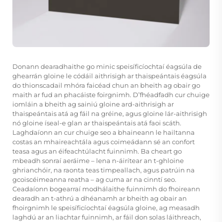
Donann dearadhaithe go minic speisíficíochtaí éagsúla de
ghearrán gloine le códáil aithrisigh ar thaispeántais éagsúla
do thionscadail mhóra faicéad chun an bheith ag obair go
maith ar fud an phacáiste foirgnimh. D’fhéadfadh cur chuige
iomláin a bheith ag sainiú gloine ard-aithrisigh ar
thaispeántais atá ag fáil na gréine, agus gloine lár-aithrisigh
nó gloine íseal-e glan ar thaispeántais atá faoi scáth.
Laghdaíonn an cur chuige seo a bhaineann le hailtanna
costas an mhaireachtála agus coimeádann sé an confort
teasa agus an éifeachtúlacht fuinnimh. Ba cheart go
mbeadh sonraí aeráime – lena n-áirítear an t-ghloine
ghrianchóir, na raonta teas timpeallach, agus patrúin na
gcoiscéimeanna reatha – ag cuma ar na cinntí seo.
Ceadaíonn bogearraí modhálaithe fuinnimh do fhoireann
dearadh an t-athrú a dhéanamh ar bheith ag obair an
fhoirgnimh le speisíficíochtaí éagsúla gloine, ag measadh
laghdú ar an liachtar fuinnimh, ar fáil don solas láithreach,