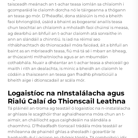
taisceadh meánach an t-achar teasa iomlán sa chlaíomh i
gcomparáid le claíomh dorcha nó le táirgeanna a thógann
an teasa go mór. D’fhéadfaí, dona stáisiúin is mó a bheith
faoi bhrionglóid, úsáid a bhaint as bogearraí anailís teasa
chun teochtaí an chlaíomh a mholadh faoi chúinsí is measa,
ag dearbhú an bhfuil an t-achar claíomh atá sonraithe in
ann an slándáil a chinntiú. Is iad na réimsí seo
ríthábhachtach do thionscadail móra faicéad, áit a bhfuil an
baint as an mbriseadh teasa, fiú má tá sé i mbarr an bheag,
ar thúscaintí míthaitníocha agus ar an mburndán
cothabhála. Nuair a dhéantar an t-achar teasa a sheiceáil go
maith i rith an dealachta, is minic a bheidh an claíomh le
códáin a thaisceann an teasa gan fhadhb phraiticiúil a
bheith aige i dtionscadail ar scála mór.
Logaistíoc na nInstalálacha agus
Rialú Calaí do Thionscail Leathna
Tá pláinéil an-troma ag teastáil ó logaistíoc na n-instalálacha
ar ghlasra le scagthóir thar aghaidheanna móra chun an t-
aimsir, an cháilíocht agus caighdeáin na slándála a
chaomhnú. D’fhéadfadh tionscail trádála móra teastáil ar
mhíleanna de phainéil ghlas a sheoladh i gceartlár le
haghaidh dul i gcionn an chórais tógála. Tá comhoibriú idir