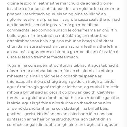
gloine le scroim leathnaithe mar chuid de aonaid gloine
inslithe a déantar sa bhfabhrac, leis an ngloine le scroim mar
phaneall seachtrach agus leis an ngloine soiléir nó an
ngloine íseal-e mar phaneall istigh, le cásca sealaithe idir iad
atá líonadh le aer nó le gás. Ní mór go mbeidh na
comhlachtaí seo comhoiriúnach le córas freama an chúirtín
baile, agus ní mór sainiú na mbéalán ag an mbord, na
dtreoimhneanna báis, agus na mbunán beag a úsáidtear
chun damáiste a sheachaint ar an scroim leathnaithe le linn
an tsuiteála agus chun a chinntiú go mbeidh an córas slán ó
uisce ar feadh tréimhse fhadtéarmach.
Tugann na consaidéirí struchtúrtha tábhacht agus tábhacht
níos mó mar a mhéadaíonn méid an chlaíomh. Is minic a
mheastar pláinéil ghloine le clochadh taispeána ar
thionscadail mhóra ó chúig troigh go deich troigh ar airde
agus ó thrí troigh go sé troigh ar leithead, ag cruthú limistéir
mhóra a bhfuil siad ag oscailt do bhrú an gaoith. Caithfear
tomhas an ghloine a ríomh bunaithe ar an mbuaille gaoithe
is airde, agus is gá foinsí níos tiubha do theachanna níos
airde nó do shuíomhanna cois cladaigh ina bhfuil báis
gaoithe i gceist. Ní dhéanann an chlochadh féin tionchar
suntasach ar na hairíonna struchtúrtha, ach caithfidh an
comhcheangal idir tiubha an ghloine, an t-aghaidh agus an