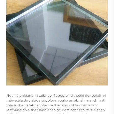
Nuair a phleanann taibheoirí agus foillsitheoirí tionscnaimh
mór-scála do chlúdaigh, bíonn rogha an ábhair mar chinntí
thar a bheith tábhachtach a thagann i bhfeidhm ar an
leathanaigh a sheasann ar an gcumraíocht ach freisin ar an