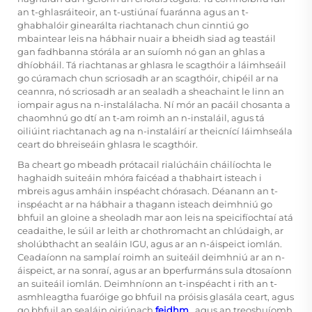
an t-ghlasráiteoir, an t-ustiúnaí fuaránna agus an t-
ghabhalóir ginearálta riachtanach chun cinntiú go
mbaintear leis na hábhair nuair a bheidh siad ag teastáil
gan fadhbanna stórála ar an suíomh nó gan an ghlas a
dhíobháil. Tá riachtanas ar ghlasra le scagthóir a láimhseáil
go cúramach chun scriosadh ar an scagthóir, chipéil ar na
ceannra, nó scriosadh ar an sealadh a sheachaint le linn an
iompair agus na n-instalálacha. Ní mór an pacáil chosanta a
chaomhnú go dtí an t-am roimh an n-instaláil, agus tá
oiliúint riachtanach ag na n-instaláirí ar theicnící láimhseála
ceart do bhreiseáin ghlasra le scagthóir.
Ba cheart go mbeadh prótacail rialúcháin cháilíochta le
haghaidh suiteáin mhóra faicéad a thabhairt isteach i
mbreis agus amháin inspéacht chórasach. Déanann an t-
inspéacht ar na hábhair a thagann isteach deimhniú go
bhfuil an gloine a sheoladh mar aon leis na speicifíochtaí atá
ceadaithe, le súil ar leith ar chothromacht an chlúdaigh, ar
sholúbthacht an sealáin IGU, agus ar an n-áispeict iomlán.
Ceadaíonn na samplaí roimh an suiteáil deimhniú ar an n-
áispeict, ar na sonraí, agus ar an bperfurmáns sula dtosaíonn
an suiteáil iomlán. Deimhníonn an t-inspéacht i rith an t-
asmhleagtha fuaróige go bhfuil na próisis glasála ceart, agus
go bhfuil an sealáin oiriúnach
feidhm
, agus an treoshuíomh