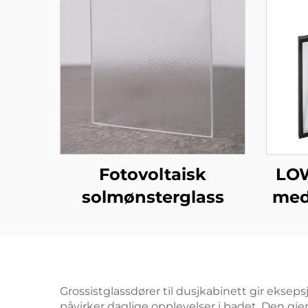
LOW
Fotovoltaisk
med 
solmønsterglass
Grossistglassdører til dusjkabinett gir eksep
påvirker daglige opplevelser i badet. Den 