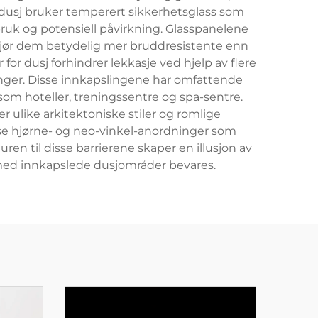
or dusj bruker temperert sikkerhetsglass som
ruk og potensiell påvirkning. Glasspanelene
gjør dem betydelig mer bruddresistente enn
or dusj forhindrer lekkasje ved hjelp av flere
inger. Disse innkapslingene har omfattende
som hoteller, treningssentre og spa-sentre.
 ulike arkitektoniske stiler og romlige
kse hjørne- og neo-vinkel-anordninger som
n til disse barrierene skaper en illusjon av
 med innkapslede dusjområder bevares.