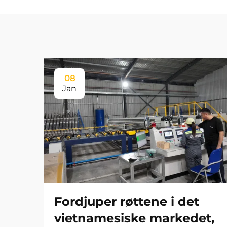
08
Jan
Fordjuper røttene i det
vietnamesiske markedet,