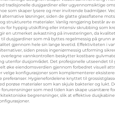
med tradisjonelle dusjgardiner eller ugyennomsiktige om
oe som skaper lysere og mer invitrende badmiljøer. Vedl
alternative løsninger, siden de glatte glassflatene mo
og strukturerte materialer. Vanlig rengjøring består av 
ehov for hyppig utskifting eller intensiv skrubbing som k
 gir en utmerket avkastning på investeringen, da kvalitets
 til dusjgardiner som må byttes regelmessig på grunn av 
litet gjennom hele sin lange levetid. Effektiviteten i vann
alternativer, siden presis ingeniørmessig utforming sikre
overlegne vannkontrollen beskytter kostbare gulvmateri
g utenfor dusjområdet. Det profesjonelle utseendet til g
elt øke eiendomsverdien gjennom forbedret visuell attra
rer velge konfigurasjoner som komplementerer eksiste
e preferanser. Hygienefordelene knyttet til grossistglass
 porøse materialer som kan skjule bakterier og lukt. De
 forurensninger som med tiden kan skape usanitære forhol
arkitektoniske begrensninger, slik at effektive dusjkabine
nfigurasjoner.