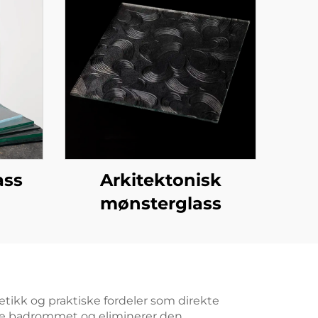
ass
Arkitektonisk
mønsterglass
etikk og praktiske fordeler som direkte
ele badrommet og eliminerer den