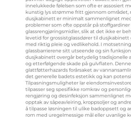
innelukkede følelsen som ofte er assosiert 
kunstig lys strømme fritt gjennom området, n
dusjkabinett er minimalt sammenlignet med 
problemer som ofte oppstår på stoffgardiner 
glassrengjøringsmidler, slik at det ikke er b
levetid for grossistglassdører til dusjkabinett
med riktig pleie og vedlikehold. I motsetning
glassbarrierene sitt utseende og sin funksjona
dusjkabinett overgår betydelig tradisjonelle 
og etterfølgende skade på gulvflaten. Denne 
glattføtterhazards forårsaket av vannansamlin
det generelle badets estetikk og kan potensi
Tilpasningsmuligheter lar eiendomsinvesto
tilpasser seg spesifikke romkrav og personlig
rengjøring og desinfeksjon sammenlignet med
opptak av såpeavleiring, kroppsoljer og andre
å tilpasse løsningen til ulike badoppsett og 
rom med uregelmessige mål eller uvanlige ko