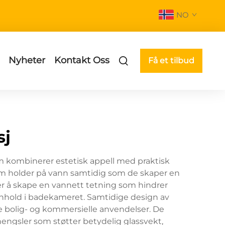
NO
Nyheter
Kontakt Oss
Få et tilbud
sj
om kombinerer estetisk appell med praktisk
som holder på vann samtidig som de skaper en
er å skape en vannett tetning som hindrer
renhold i badekameret. Samtidige design av
åde bolig- og kommersielle anvendelser. De
engsler som støtter betydelig glassvekt,