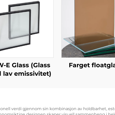
-E Glass (Glass
Farget floatgl
lav emissivitet)
sjonell verdi gjennom sin kombinasjon av holdbarhet, est
gjennomsiktige designen skaper visuell sammenheng i h