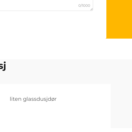
0/1000
sj
liten glassdusjdør