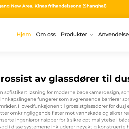
ingang New Area, Kinas frihandelssone (Shanghai)
Hjem
Om oss
Produkter
Anvendelse
rossist av glassdører til du
 en sofistikert løsning for moderne badekamerdesign, s
te innkapslingene fungerer som avgrensende barrierer 
råder. Hovedfunksjonen til grossistglassdører for dusj 
kytter omkringliggende flater mot vannskade og sikrer 
anserte ingeniørprinsipper for å sikre optimal ytelse i b
d i disse systemene inkluderer nøyaktig konstruerte h