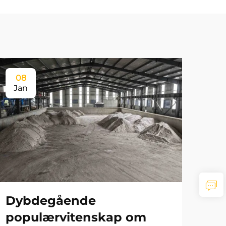
08
Jan
Dybdegående
populærvitenskap om