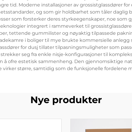
ngre tid. Moderne installasjoner av grossistglassdører f
etsstandarder, og som gir holdbarhet som tåler daglig b
sser som forsterker deres styrkeegenskaper, noe som 
knologier integrert i rammeverket til grossistglassdører f
per, tettende gummilister og nøyaktig tilpassede pakn
e badekamre i boliger til mye brukte kommersielle anlegg 
sdører for dusj tillater tilpasningsmuligheter som passer
strekker seg fra enkle nisje-konfigurasjoner til komple
n å ofre estetisk sammenheng. Den gjennomsiktige nature
e virker større, samtidig som de funksjonelle fordelene
Nye produkter