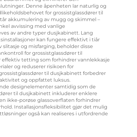
slutninger. Denne åpenheten lar naturlig og
ikeholdsbehovet for grossistglassdører til
tstår akkumulering av mugg og skimmel –
enkel avvissing med vanlige
reves av andre typer dusjkabinett. Lang
installasjoner kan fungere effektivt i tiår
slitasje og misfarging, beholder disse
kontroll for grossistglassdører til
r effektiv tetting som forhindrer vannlekkasje
aler og reduserer risikoen for
rossistglassdører til dusjkabinett forbedrer
ktivitet og oppfattet luksus.
rende designelementer samtidig som de
dører til dusjkabinett inkluderer enklere
n ikke-porøse glassoverflaten forhindrer
d. Installasjonsfleksibilitet gjør det mulig
ttløsninger også kan realiseres i utfordrende