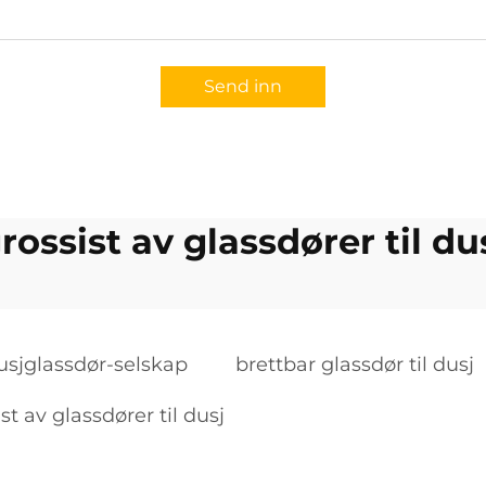
Send inn
rossist av glassdører til du
usjglassdør-selskap
brettbar glassdør til dusj
st av glassdører til dusj