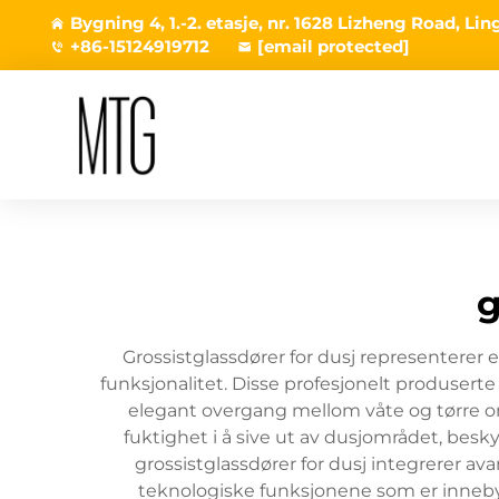
Bygning 4, 1.-2. etasje, nr. 1628 Lizheng Road, L
+86-15124919712
[email protected]
g
Grossistglassdører for dusj representerer
funksjonalitet. Disse profesjonelt produser
elegant overgang mellom våte og tørre om
fuktighet i å sive ut av dusjområdet, bes
grossistglassdører for dusj integrerer av
teknologiske funksjonene som er innebyg