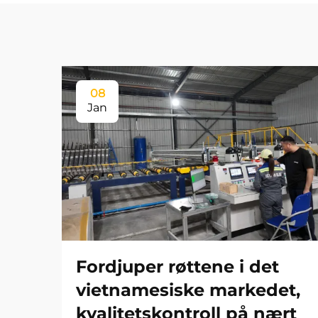
08
Jan
Fordjuper røttene i det
vietnamesiske markedet,
kvalitetskontroll på nært