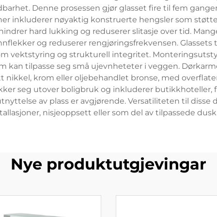
arhet. Denne prosessen gjør glasset fire til fem ganger
oner inkluderer nøyaktig konstruerte hengsler som støtte
drer hard lukking og reduserer slitasje over tid. Mang
lekker og reduserer rengjøringsfrekvensen. Glassets t
 vektstyring og strukturell integritet. Monteringsutsty
 kan tilpasse seg små ujevnheteter i veggen. Dørkarme
nikkel, krom eller oljebehandlet bronse, med overflate
r seg utover boligbruk og inkluderer butikkhoteller, fri
ttelse av plass er avgjørende. Versatiliteten til disse d
tallasjoner, nisjeoppsett eller som del av tilpassede dusk
Nye produktutgjevingar