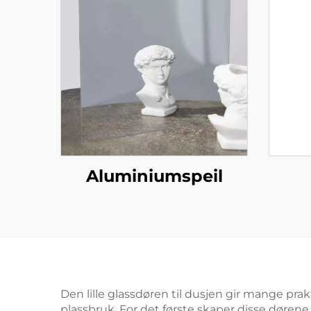
Aluminiumspeil
Den lille glassdøren til dusjen gir mange pr
plassbruk. For det første skaper disse dørene 