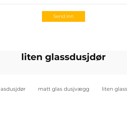
Send inn
liten glassdusjdør
lasdusjdør
matt glas dusjvægg
liten glas