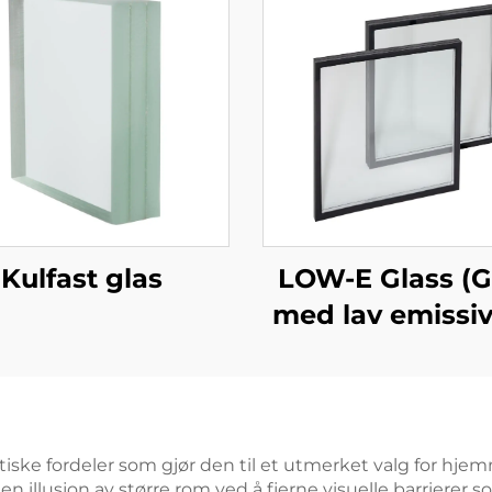
LOW-E Glass (G
Kulfast glas
med lav emissiv
aktiske fordeler som gjør den til et utmerket valg for h
en illusjon av større rom ved å fjerne visuelle barrierer