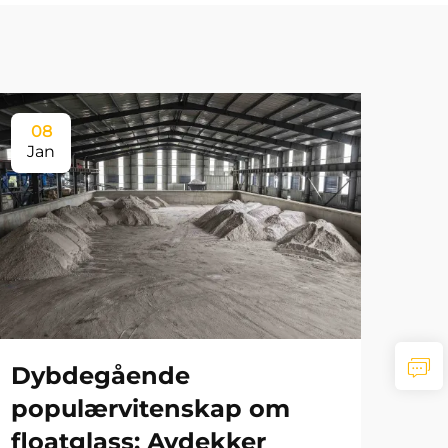
08
Jan
Dybdegående
populærvitenskap om
floatglass: Avdekker