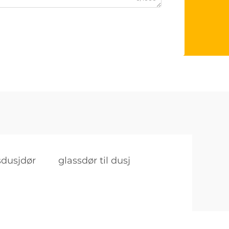
sdusjdør
glassdør til dusj