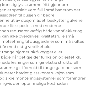
og kunstig lys strømme fritt gjennom
n er spesielt verdifull i små baderom der
lassdøren til dusjen gir bedre
enne ut av dusjområdet, beskytter gulvene i
ende lite, spesielt med moderne
onen reduserer kraftig både vannflekker og
 kan ikke overdrives: Kvalitetsfulle små
e. I motsetning til dusjgardiner som må skiftes
tiår med riktig vedlikehold.
 trange hjørner, skrå vegger eller
et både når det gjelder funksjon og estetikk,
ede løsninger som gir ekstra strukturell
dørene gir i forhold til tunge gardiner som
nkluderer hardet glasskonstruksjon som
r og sikre monteringssystemer som forhindrer
 vanligvis den opprinnelige kostnaden