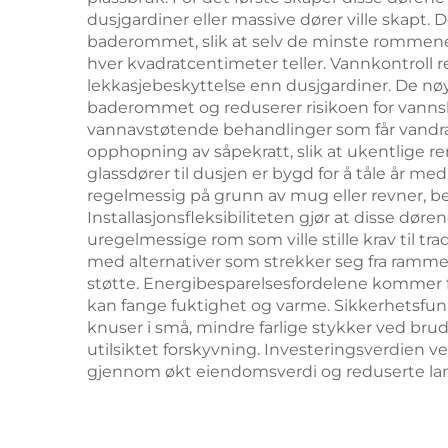
dusjgardiner eller massive dører ville skapt.
baderommet, slik at selv de minste rommene 
hver kvadratcentimeter teller. Vannkontroll r
lekkasjebeskyttelse enn dusjgardiner. De nø
baderommet og reduserer risikoen for vanns
vannavstøtende behandlinger som får vandrap
opphopning av såpekratt, slik at ukentlige ren
glassdører til dusjen er bygd for å tåle år med
regelmessig på grunn av mug eller revner, beh
Installasjonsfleksibiliteten gjør at disse dør
uregelmessige rom som ville stille krav til tra
med alternativer som strekker seg fra ramme
støtte. Energibesparelsesfordelene kommer fr
kan fange fuktighet og varme. Sikkerhetsfun
knuser i små, mindre farlige stykker ved br
utilsiktet forskyvning. Investeringsverdien ve
gjennom økt eiendomsverdi og reduserte lan