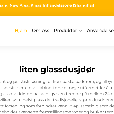
ingang New Area, Kinas frihandelssone (Shanghai)
Hjem
Om oss
Produkter
Anvendelse
liten glassdusjdør
nt og praktisk løsning for kompakte baderom, og tilbyr 
se spesialiserte dusjkabinettene er nøye utformet for å
le glassdusddøren har vanligvis en bredde på mellom 24 o
ken som helst plass der tradisjonelle, større dusddører 
ett forsegling som forhindrer vannutløp, samtidig som de
holder avanserte fremstillingsmetoder og bruker temper