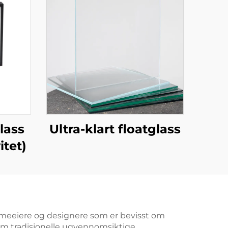
lass
Ultra-klart floatglass
itet)
jemmeeiere og designere som er bevisst om
 som tradisjonelle ugyennomsiktige