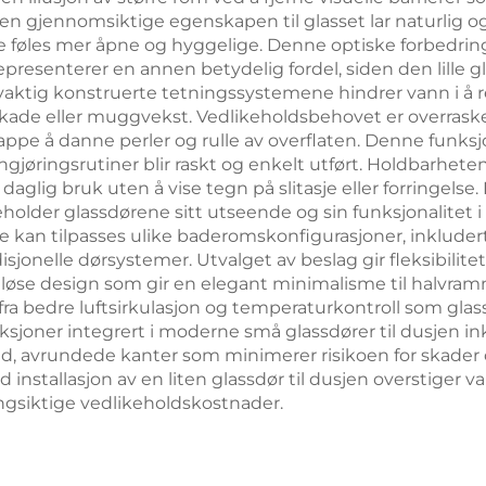
 Den gjennomsiktige egenskapen til glasset lar naturlig 
føles mer åpne og hyggelige. Denne optiske forbedringe
epresenterer en annen betydelig fordel, siden den lille g
yaktig konstruerte tetningssystemene hindrer vann i å r
kade eller muggvekst. Vedlikeholdsbehovet er overrask
pe å danne perler og rulle av overflaten. Denne funksj
gjøringsrutiner blir raskt og enkelt utført. Holdbarheten
 daglig bruk uten å vise tegn på slitasje eller forringels
older glassdørene sitt utseende og sin funksjonalitet i 
ene kan tilpasses ulike baderomskonfigurasjoner, inkludert
disjonelle dørsystemer. Utvalget av beslag gir fleksibilit
løse design som gir en elegant minimalisme til halvramm
a bedre luftsirkulasjon og temperaturkontroll som glass
ksjoner integrert i moderne små glassdører til dusjen i
udd, avrundede kanter som minimerer risikoen for skade
d installasjon av en liten glassdør til dusjen overstiger
gsiktige vedlikeholdskostnader.