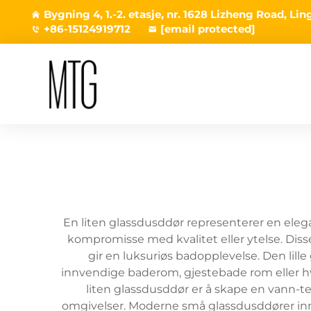
Bygning 4, 1.-2. etasje, nr. 1628 Lizheng Road, L
+86-15124919712
[email protected]
En liten glassdusddør representerer en elega
kompromisse med kvalitet eller ytelse. Dis
gir en luksuriøs badopplevelse. Den lil
innvendige baderom, gjestebade rom eller hvil
liten glassdusddør er å skape en vann-t
omgivelser. Moderne små glassdusddører inne