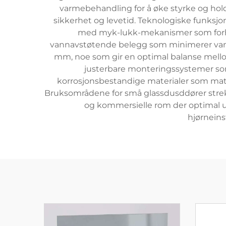
varmebehandling for å øke styrke og holdb
sikkerhet og levetid. Teknologiske funksj
med myk-lukk-mekanismer som forhin
vannavstøtende belegg som minimerer vannf
mm, noe som gir en optimal balanse mellom
justerbare monteringssystemer som
korrosjonsbestandige materialer som matt 
Bruksområdene for små glassdusddører strekke
og kommersielle rom der optimal utny
hjørneins