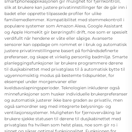
smartphoneapplikasjonen gir mulighet for fjernkontroll,
slik at brukere kan justere privatinnstillinger før de går inn i
badet eller opprette tilpassede profiler for ulike
familiemedlemmer. Kompatibilitet med stemmekontroll i
populære systemer som Amazon Alexa, Google Assistant
og Apple HomeKit gir berøringsfri drift, noe som er spesielt
verdifullt når hendene er våte eller såpige. Avanserte
sensorer kan oppdage om rommet er i bruk og automatisk
justere privatinnstillingene basert på forhåndsdefinerte
preferanser, og skape et virkelig personlig badmiljø. Smarte
planleggingsfunksjoner lar brukere programmere dørene
til dusjkabinettet med privatglass til å automatisk bytte til
ugyennomsiktig modus på bestemte tidspunkter, for
eksempel under morgenvaner eller
kveldsavslapningsperioder. Teknologien inkluderer også
minnefunksjoner som husker individuelle brukerpreferanser
og automatisk justerer ikke bare graden av privatliv, men
også samordner seg med integrerte belysnings- og
ventilasjonssystemer. Muligheten for fjernovervåking lar
brukere sjekke statusen til dørene til dusjkabinettet med
privatglass fra hvilken som helst plass, noe som gir ro i
sinnet og sikrer optimal funksjonalitet. Funksjonen for