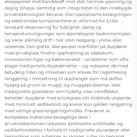
eksepsjonell motstandskraft mot støt, termisk spenning og
daglig slitasje, samtidig som integriteten til den innebygde
privattekknologien bevares. Den spesialiserte belægningen
og elektroniske komponentene er utformet for å tåle
konstant eksponering for fuktighet, damp og
temperatursvingninger som kjennetegner badromsmiljøer,
og sikrer pålitelig drift i tiår uten nedgang i ytelse eller
utseende. Den glatte, ikke-porøse overflaten på dusjdører
med privatglass hindrer opphopning av såpeskum,
mineralavleiringer og bakterievekst – problemer som ofte
plager tradisjonelle dusjkabinetter – og reduserer dermed
betydelig tiden og innsatsen som kreves for regelmessig
rengjøring. I motsetning til dusjhenger som må skiftes
hyppig på grunn av mugg- og muggeproblemer, eller
tradisjonelle glassdører som tydelig viser vannflekker,
beholder dusjdører med privatglass sitt strålende utseende
med minimalt vedlikehold og krever kun sjelden rengjøring
med vanlige glassrengjøringsmidler. Fraværet av
komplekse mekaniske bevegelige deler i
privatmekanismen reduserer potensielle sviktsteder og
vedlikehovsbehov i forhold til tradisjonelle skyvedører eller
hengsdører som avhenger av skinner, ruller og hengsler