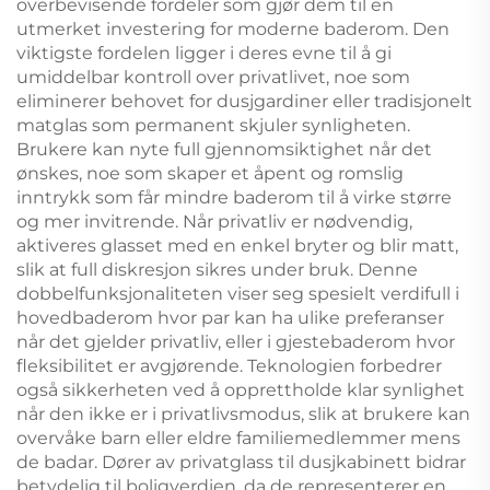
overbevisende fordeler som gjør dem til en
utmerket investering for moderne baderom. Den
viktigste fordelen ligger i deres evne til å gi
umiddelbar kontroll over privatlivet, noe som
eliminerer behovet for dusjgardiner eller tradisjonelt
matglas som permanent skjuler synligheten.
Brukere kan nyte full gjennomsiktighet når det
ønskes, noe som skaper et åpent og romslig
inntrykk som får mindre baderom til å virke større
og mer invitrende. Når privatliv er nødvendig,
aktiveres glasset med en enkel bryter og blir matt,
slik at full diskresjon sikres under bruk. Denne
dobbelfunksjonaliteten viser seg spesielt verdifull i
hovedbaderom hvor par kan ha ulike preferanser
når det gjelder privatliv, eller i gjestebaderom hvor
fleksibilitet er avgjørende. Teknologien forbedrer
også sikkerheten ved å opprettholde klar synlighet
når den ikke er i privatlivsmodus, slik at brukere kan
overvåke barn eller eldre familiemedlemmer mens
de badar. Dører av privatglass til dusjkabinett bidrar
betydelig til boligverdien, da de representerer en