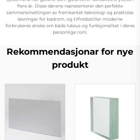
flere år. Disse dørene representerer den perfekte
sammensmeltingen av fremkantet teknologi og praktiske
løsninger for badrom, og tilfredsstiller moderne
forbrukeres ønske om både luksus og funksjonalitet i deres
personlige rom.
Rekommendasjonar for nye
produkt