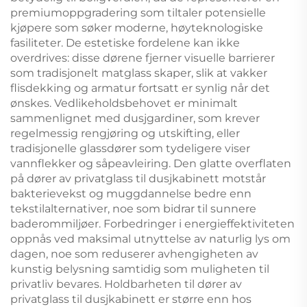
premiumoppgradering som tiltaler potensielle
kjøpere som søker moderne, høyteknologiske
fasiliteter. De estetiske fordelene kan ikke
overdrives: disse dørene fjerner visuelle barrierer
som tradisjonelt matglass skaper, slik at vakker
flisdekking og armatur fortsatt er synlig når det
ønskes. Vedlikeholdsbehovet er minimalt
sammenlignet med dusjgardiner, som krever
regelmessig rengjøring og utskifting, eller
tradisjonelle glassdører som tydeligere viser
vannflekker og såpeavleiring. Den glatte overflaten
på dører av privatglass til dusjkabinett motstår
bakterievekst og muggdannelse bedre enn
tekstilalternativer, noe som bidrar til sunnere
baderommiljøer. Forbedringer i energieffektiviteten
oppnås ved maksimal utnyttelse av naturlig lys om
dagen, noe som reduserer avhengigheten av
kunstig belysning samtidig som muligheten til
privatliv bevares. Holdbarheten til dører av
privatglass til dusjkabinett er større enn hos