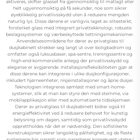
aktiveres, skifter glasset fra gjennomsiktig til matlagt eller
helt ugyennomsiktig på få sekunder, noe som sikrer
øyeblikkelig privatlivsskydd uten å redusere mengden
naturlig lys. Disse dørene er vanligvis laget av slitesterkt,
forsterket glass med integrert privattekknologi, robuste
beslagssystemer og værbeskyttede tettningsmekanismer.
Anvendelsesområdene for dører av privatglass til
dusjkabinett strekker seg langt ut over boligbadrom og
omfatter også luksusbaser, spa-sentre, treningssentre og
high-end-kommersielle anlegg der privatlivsskydd og
eleganse er avgjørende. Installasjonsfleksibiliteten gjør at
disse dørene kan integreres i ulike dusjkonfigurasjoner,
inkludert hjørneenheter, nisjeinstallasjoner og åpne dusjer.
Teknologien integreres sømløst med smart-home-
systemer, slik at man kan styre den med stemme, via
mobilapplikasjon eller med automatiserte tidsskjemaer.
Dører av privatglass til dusjkabinett bidrar også til
energieffektivitet ved å redusere behovet for kunstig
belysning om dagen, samtidig som privatlivsskydd
opprettholdes når det er nødvendig. Den sofistikerte
konstruksjonen sikrer langsiktig pålitelighet, og de fleste
systemene har garanti som garanterer konsekvent ytelse i