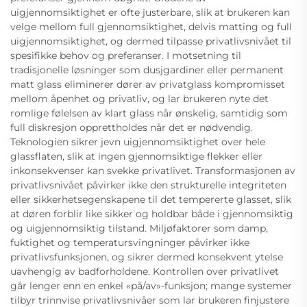
uigjennomsiktighet er ofte justerbare, slik at brukeren kan
velge mellom full gjennomsiktighet, delvis matting og full
uigjennomsiktighet, og dermed tilpasse privatlivsnivået til
spesifikke behov og preferanser. I motsetning til
tradisjonelle løsninger som dusjgardiner eller permanent
matt glass eliminerer dører av privatglass kompromisset
mellom åpenhet og privatliv, og lar brukeren nyte det
romlige følelsen av klart glass når ønskelig, samtidig som
full diskresjon opprettholdes når det er nødvendig.
Teknologien sikrer jevn uigjennomsiktighet over hele
glassflaten, slik at ingen gjennomsiktige flekker eller
inkonsekvenser kan svekke privatlivet. Transformasjonen av
privatlivsnivået påvirker ikke den strukturelle integriteten
eller sikkerhetsegenskapene til det tempererte glasset, slik
at døren forblir like sikker og holdbar både i gjennomsiktig
og uigjennomsiktig tilstand. Miljøfaktorer som damp,
fuktighet og temperatursvingninger påvirker ikke
privatlivsfunksjonen, og sikrer dermed konsekvent ytelse
uavhengig av badforholdene. Kontrollen over privatlivet
går lenger enn en enkel «på/av»-funksjon; mange systemer
tilbyr trinnvise privatlivsnivåer som lar brukeren finjustere