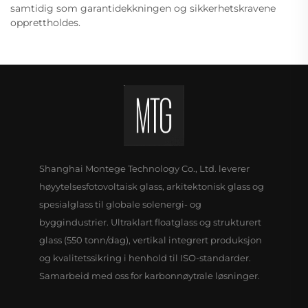
samtidig som garantidekkningen og sikkerhetskravene
opprettholdes.
Shanghai Montege Technology Co., Ltd. leverer
høyytelsesfotovoltaisk glass, arkitektonisk glass og
spesialglass til globale solenergi- og
byggindustrier. Ultraklart floatglass og strukturert
glass (550 tonn/dag), vertikal integrert produksjon
og kvalitetssikring i henhold til ISO-standarder.
Samarbeid med oss for karbonnøytrale løsninger.