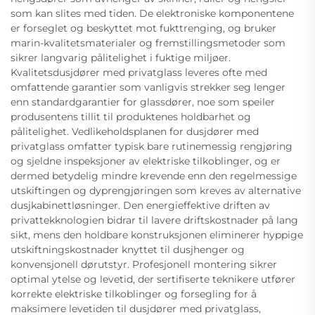
som kan slites med tiden. De elektroniske komponentene
er forseglet og beskyttet mot fukttrenging, og bruker
marin-kvalitetsmaterialer og fremstillingsmetoder som
sikrer langvarig pålitelighet i fuktige miljøer.
Kvalitetsdusjdører med privatglass leveres ofte med
omfattende garantier som vanligvis strekker seg lenger
enn standardgarantier for glassdører, noe som speiler
produsentens tillit til produktenes holdbarhet og
pålitelighet. Vedlikeholdsplanen for dusjdører med
privatglass omfatter typisk bare rutinemessig rengjøring
og sjeldne inspeksjoner av elektriske tilkoblinger, og er
dermed betydelig mindre krevende enn den regelmessige
utskiftingen og dyprengjøringen som kreves av alternative
dusjkabinettløsninger. Den energieffektive driften av
privattekknologien bidrar til lavere driftskostnader på lang
sikt, mens den holdbare konstruksjonen eliminerer hyppige
utskiftningskostnader knyttet til dusjhenger og
konvensjonell dørutstyr. Profesjonell montering sikrer
optimal ytelse og levetid, der sertifiserte teknikere utfører
korrekte elektriske tilkoblinger og forsegling for å
maksimere levetiden til dusjdører med privatglass,