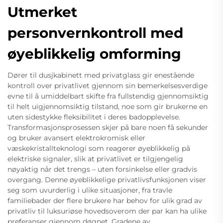
Utmerket
personvernkontroll med
øyeblikkelig omforming
Dører til dusjkabinett med privatglass gir enestående
kontroll over privatlivet gjennom sin bemerkelsesverdige
evne til å umiddelbart skifte fra fullstendig gjennomsiktig
til helt uigjennomsiktig tilstand, noe som gir brukerne en
uten sidestykke fleksibilitet i deres badopplevelse.
Transformasjonsprosessen skjer på bare noen få sekunder
og bruker avansert elektrokromisk eller
væskekristallteknologi som reagerer øyeblikkelig på
elektriske signaler, slik at privatlivet er tilgjengelig
nøyaktig når det trengs – uten forsinkelse eller gradvis
overgang. Denne øyeblikkelige privatlivsfunksjonen viser
seg som uvurderlig i ulike situasjoner, fra travle
familiebader der flere brukere har behov for ulik grad av
privatliv til luksuriøse hovedsoverom der par kan ha ulike
preferanser gjennom døgnet. Gradene av