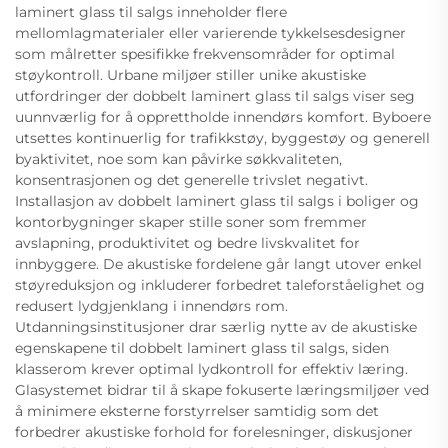
laminert glass til salgs inneholder flere
mellomlagmaterialer eller varierende tykkelsesdesigner
som målretter spesifikke frekvensområder for optimal
støykontroll. Urbane miljøer stiller unike akustiske
utfordringer der dobbelt laminert glass til salgs viser seg
uunnværlig for å opprettholde innendørs komfort. Byboere
utsettes kontinuerlig for trafikkstøy, byggestøy og generell
byaktivitet, noe som kan påvirke søkkvaliteten,
konsentrasjonen og det generelle trivslet negativt.
Installasjon av dobbelt laminert glass til salgs i boliger og
kontorbygninger skaper stille soner som fremmer
avslapning, produktivitet og bedre livskvalitet for
innbyggere. De akustiske fordelene går langt utover enkel
støyreduksjon og inkluderer forbedret taleforståelighet og
redusert lydgjenklang i innendørs rom.
Utdanningsinstitusjoner drar særlig nytte av de akustiske
egenskapene til dobbelt laminert glass til salgs, siden
klasserom krever optimal lydkontroll for effektiv læring.
Glasystemet bidrar til å skape fokuserte læringsmiljøer ved
å minimere eksterne forstyrrelser samtidig som det
forbedrer akustiske forhold for forelesninger, diskusjoner