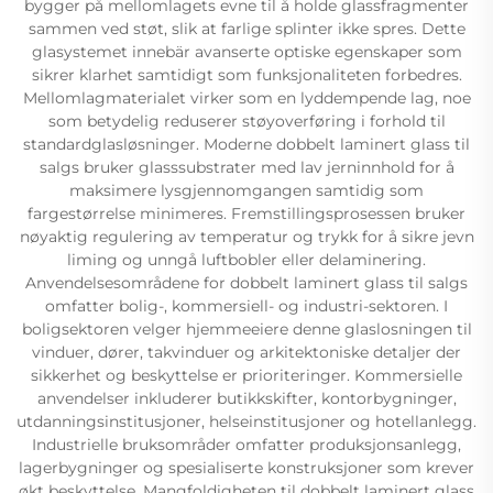
bygger på mellomlagets evne til å holde glassfragmenter
sammen ved støt, slik at farlige splinter ikke spres. Dette
glasystemet innebär avanserte optiske egenskaper som
sikrer klarhet samtidigt som funksjonaliteten forbedres.
Mellomlagmaterialet virker som en lyddempende lag, noe
som betydelig reduserer støyoverføring i forhold til
standardglasløsninger. Moderne dobbelt laminert glass til
salgs bruker glasssubstrater med lav jerninnhold for å
maksimere lysgjennomgangen samtidig som
fargestørrelse minimeres. Fremstillingsprosessen bruker
nøyaktig regulering av temperatur og trykk for å sikre jevn
liming og unngå luftbobler eller delaminering.
Anvendelsesområdene for dobbelt laminert glass til salgs
omfatter bolig-, kommersiell- og industri-sektoren. I
boligsektoren velger hjemmeeiere denne glaslosningen til
vinduer, dører, takvinduer og arkitektoniske detaljer der
sikkerhet og beskyttelse er prioriteringer. Kommersielle
anvendelser inkluderer butikkskifter, kontorbygninger,
utdanningsinstitusjoner, helseinstitusjoner og hotellanlegg.
Industrielle bruksområder omfatter produksjonsanlegg,
lagerbygninger og spesialiserte konstruksjoner som krever
økt beskyttelse. Mangfoldigheten til dobbelt laminert glass