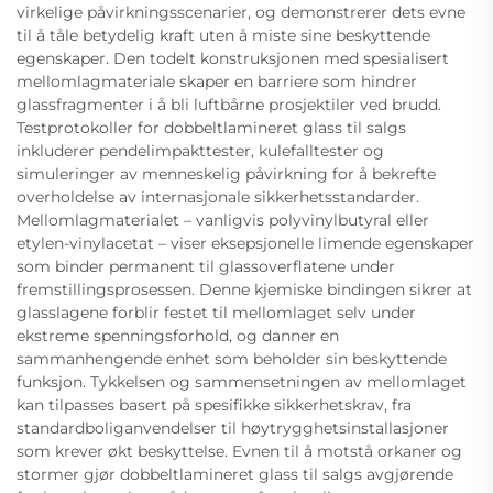
virkelige påvirkningsscenarier, og demonstrerer dets evne
til å tåle betydelig kraft uten å miste sine beskyttende
egenskaper. Den todelt konstruksjonen med spesialisert
mellomlagmateriale skaper en barriere som hindrer
glassfragmenter i å bli luftbårne prosjektiler ved brudd.
Testprotokoller for dobbeltlamineret glass til salgs
inkluderer pendelimpakttester, kulefalltester og
simuleringer av menneskelig påvirkning for å bekrefte
overholdelse av internasjonale sikkerhetsstandarder.
Mellomlagmaterialet – vanligvis polyvinylbutyral eller
etylen-vinylacetat – viser eksepsjonelle limende egenskaper
som binder permanent til glassoverflatene under
fremstillingsprosessen. Denne kjemiske bindingen sikrer at
glasslagene forblir festet til mellomlaget selv under
ekstreme spenningsforhold, og danner en
sammanhengende enhet som beholder sin beskyttende
funksjon. Tykkelsen og sammensetningen av mellomlaget
kan tilpasses basert på spesifikke sikkerhetskrav, fra
standardboliganvendelser til høytrygghetsinstallasjoner
som krever økt beskyttelse. Evnen til å motstå orkaner og
stormer gjør dobbeltlamineret glass til salgs avgjørende