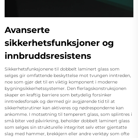
Avanserte
sikkerhetsfunksjoner og
innbruddsresistens
Sikkerhetsfunksjonene til dobbelt laminert glass som
selges gir omfattende beskyttelse mot tvungen inntreden,
noe som gjør det til en viktig komponent i moderne
bygningsikkerhetssystemer. Den flerlagskonstruksjonen
skaper en kraftig barriere som betydelig forsinker
inntredesforsøk og dermed gir avgjørende tid til at
sikkerhetsrutiner kan aktiveres og nødresponderne kan
ankomme. I motsetning til temperert glass, som splintres i
små biter ved påvirkning, beholder dobbelt laminert glass
som selges sin strukturelle integritet selv etter gjentatte
slag med hammer, brekkjern eller andre verktøy som ofte