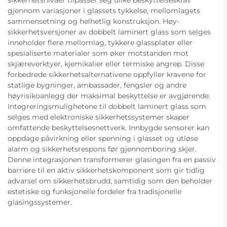
gjennom variasjoner i glassets tykkelse, mellomlagets
sammensetning og helhetlig konstruksjon. Høy-
sikkerhetsversjoner av dobbelt laminert glass som selges
inneholder flere mellomlag, tykkere glassplater eller
spesialiserte materialer som øker motstanden mot
skjæreverktyer, kjemikalier eller termiske angrep. Disse
forbedrede sikkerhetsalternativene oppfyller kravene for
statlige bygninger, ambassader, fengsler og andre
høyrisikoanlegg der maksimal beskyttelse er avgjørende.
Integreringsmulighetene til dobbelt laminert glass som
selges med elektroniske sikkerhetssystemer skaper
omfattende beskyttelsesnettverk. Innbygde sensorer kan
oppdage påvirkning eller spenning i glasset og utløse
alarm og sikkerhetsrespons før gjennomboring skjer.
Denne integrasjonen transformerer glasingen fra en passiv
barriere til en aktiv sikkerhetskomponent som gir tidlig
advarsel om sikkerhetsbrudd, samtidig som den beholder
estetiske og funksjonelle fordeler fra tradisjonelle
glasingssystemer.