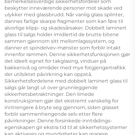
bemerkelsesverdige sikkerhetsfordeler som
beskytter inneværende personer mot skade ved
ulykker med glassbrudd. Når vanlig glass splinter,
dannes farlige skarpe fragmenter som kan føre til
alvorlige klipp- og skadesårsaker. Dobbelt laminert
glass til salgs holder imidlertid de brutte bitene
sammen gjennom sitt mellomlagssystem, og
danner et spindelvev-mønster som forblir intakt
innenfor rammen. Denne sikkerhetsfunksjonen gjør
det ideelt egnet for takglasing, vinduer på
bakkenivå og områder med mye fotgjengertrafikk
der utilsiktet påvirkning kan oppstå.
Sikkerhetsfordelene med dobbelt laminert glass til
salgs går langt ut over grunnleggende
sikkerhetsbetraktninger. Den limede
konstruksjonen gjør det ekstremt vanskelig for
inntrengere å bryte seg gjennom, siden glasset
forblir sammenhengende selv etter flere
påvirkninger. Denne forsinkede-inntrådings-
egenskapen gir ekstra tid til at sikkerhetssystemer
kan aktiveres og myndigheter kan reagere.