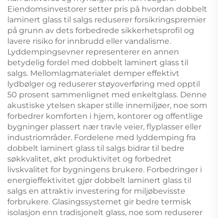
Eiendomsinvestorer setter pris på hvordan dobbelt
laminert glass til salgs reduserer forsikringspremier
på grunn av dets forbedrede sikkerhetsprofil og
lavere risiko for innbrudd eller vandalisme.
Lyddempingsevner representerer en annen
betydelig fordel med dobbelt laminert glass til
salgs. Mellomlagmaterialet demper effektivt
lydbølger og reduserer støyoverføring med opptil
50 prosent sammenlignet med enkeltglass. Denne
akustiske ytelsen skaper stille innemiljøer, noe som
forbedrer komforten i hjem, kontorer og offentlige
bygninger plassert nær travle veier, flyplasser eller
industriområder. Fordelene med lyddemping fra
dobbelt laminert glass til salgs bidrar til bedre
søkkvalitet, økt produktivitet og forbedret
livskvalitet for bygningens brukere. Forbedringer i
energieffektivitet gjør dobbelt laminert glass til
salgs en attraktiv investering for miljøbevisste
forbrukere. Glasingssystemet gir bedre termisk
isolasjon enn tradisjonelt glass, noe som reduserer