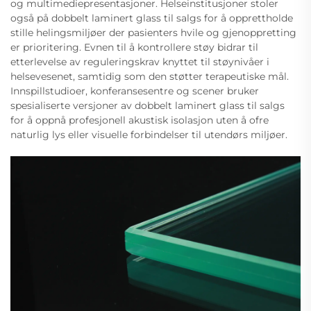
og multimediepresentasjoner. Helseinstitusjoner stoler
også på dobbelt laminert glass til salgs for å opprettholde
stille helingsmiljøer der pasienters hvile og gjenoppretting
er prioritering. Evnen til å kontrollere støy bidrar til
etterlevelse av reguleringskrav knyttet til støynivåer i
helsevesenet, samtidig som den støtter terapeutiske mål.
Innspillstudioer, konferansesentre og scener bruker
spesialiserte versjoner av dobbelt laminert glass til salgs
for å oppnå profesjonell akustisk isolasjon uten å ofre
naturlig lys eller visuelle forbindelser til utendørs miljøer.