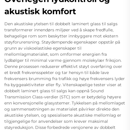
akustisk komfort
Den akustiske ytelsen til dobbelt laminert glass til salgs
transformerer innendørs miljøer ved å skape fredfulle,
behagelige rom som beskytter innbyggere mot ekstern
støyforurensning. Støydempende egenskaper oppstår på
grunn av viskoelastiske egenskaper til
mellomlagmaterialet, som omformer energien fra
lydbølger til minimal varme gjennom molekylær friksjon.
Denne prosessen reduserer effektivt støyt overføring over
et bredt frekvensspekter og tar hensyn til både lave
frekvensers brumming fra trafikk og høye frekvensers lyder
fra byggeaktiviteter eller fly. Vitenskapelige tester viser at
dobbelt laminert glass til salgs kan oppnå Sound
Transmission Class-verdier (STC) som er betydelig høyere
enn konvensjonelle glasystemer. Tykkelsen på mellomlaget
og sammensetningen av materialet påvirker direkte den
akustiske ytelsen, og spesialiserte akustiske mellomlag er
tilgjengelige for anvendelser som krever maksimal
støyreduksjon. Disse forbedrede versjonene av dobbelt