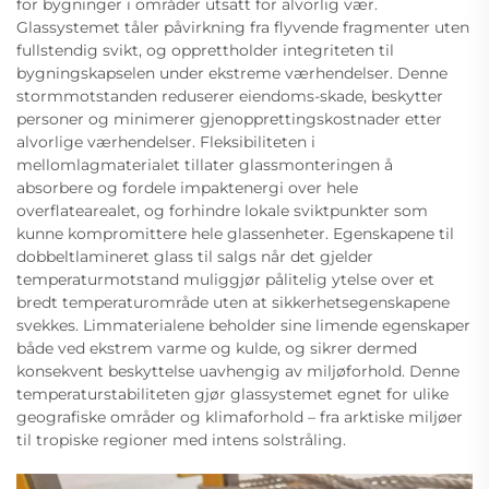
for bygninger i områder utsatt for alvorlig vær.
Glassystemet tåler påvirkning fra flyvende fragmenter uten
fullstendig svikt, og opprettholder integriteten til
bygningskapselen under ekstreme værhendelser. Denne
stormmotstanden reduserer eiendoms-skade, beskytter
personer og minimerer gjenopprettingskostnader etter
alvorlige værhendelser. Fleksibiliteten i
mellomlagmaterialet tillater glassmonteringen å
absorbere og fordele impaktenergi over hele
overflatearealet, og forhindre lokale sviktpunkter som
kunne kompromittere hele glassenheter. Egenskapene til
dobbeltlamineret glass til salgs når det gjelder
temperaturmotstand muliggjør pålitelig ytelse over et
bredt temperaturområde uten at sikkerhetsegenskapene
svekkes. Limmaterialene beholder sine limende egenskaper
både ved ekstrem varme og kulde, og sikrer dermed
konsekvent beskyttelse uavhengig av miljøforhold. Denne
temperaturstabiliteten gjør glassystemet egnet for ulike
geografiske områder og klimaforhold – fra arktiske miljøer
til tropiske regioner med intens solstråling.