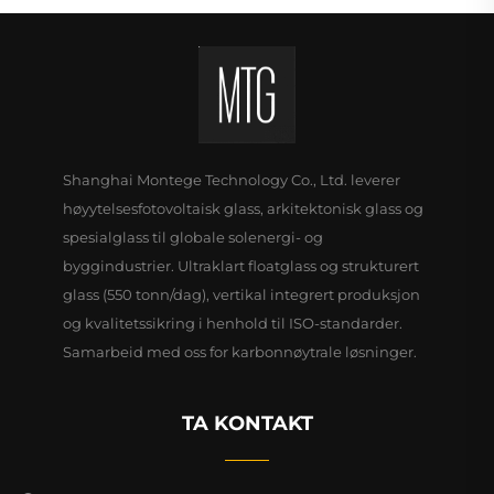
Shanghai Montege Technology Co., Ltd. leverer
høyytelsesfotovoltaisk glass, arkitektonisk glass og
spesialglass til globale solenergi- og
byggindustrier. Ultraklart floatglass og strukturert
glass (550 tonn/dag), vertikal integrert produksjon
og kvalitetssikring i henhold til ISO-standarder.
Samarbeid med oss for karbonnøytrale løsninger.
TA KONTAKT