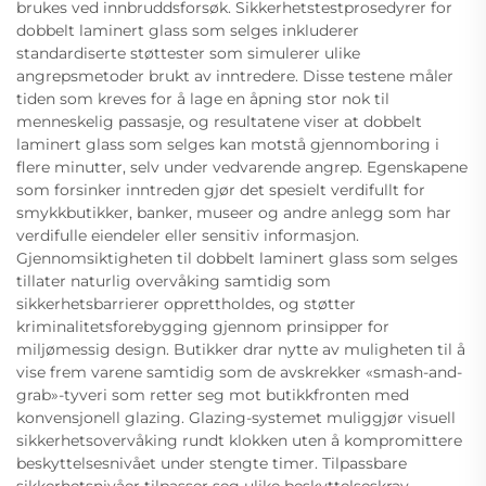
brukes ved innbruddsforsøk. Sikkerhetstestprosedyrer for
dobbelt laminert glass som selges inkluderer
standardiserte støttester som simulerer ulike
angrepsmetoder brukt av inntredere. Disse testene måler
tiden som kreves for å lage en åpning stor nok til
menneskelig passasje, og resultatene viser at dobbelt
laminert glass som selges kan motstå gjennomboring i
flere minutter, selv under vedvarende angrep. Egenskapene
som forsinker inntreden gjør det spesielt verdifullt for
smykkbutikker, banker, museer og andre anlegg som har
verdifulle eiendeler eller sensitiv informasjon.
Gjennomsiktigheten til dobbelt laminert glass som selges
tillater naturlig overvåking samtidig som
sikkerhetsbarrierer opprettholdes, og støtter
kriminalitetsforebygging gjennom prinsipper for
miljømessig design. Butikker drar nytte av muligheten til å
vise frem varene samtidig som de avskrekker «smash-and-
grab»-tyveri som retter seg mot butikkfronten med
konvensjonell glazing. Glazing-systemet muliggjør visuell
sikkerhetsovervåking rundt klokken uten å kompromittere
beskyttelsesnivået under stengte timer. Tilpassbare
sikkerhetsnivåer tilpasser seg ulike beskyttelseskrav