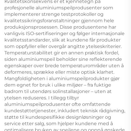
Kvalitetskonsekvens er et kjennetegn på
profesjonelle aluminiumspeilprodusenter som
implementerer strenge testprotokoller og
kvalitetssikringsforanstaltninger gjennom hele
produksjonsprosessen. Disse produsentene har
vanligvis ISO-sertifiseringer og følger internasjonale
kvalitetsstandarder, slik at kundene får produkter
som oppfyller eller overgår angitte ytelseskriterier.
Temperaturstabilitet gir en annen praktisk fordel,
siden aluminiumspeil beholder sine reflekterende
egenskaper over brede temperaturområder uten å
deformeres, sprække eller miste optisk klarhet.
Mangfoldigheten i aluminiumspeilprodukter gjør
dem egnet for bruk i ulike miljøer – fra fuktige
badrom til utendørs solinstallasjoner – uten at
ytelsen reduseres. I tillegg tilbyr
aluminiumspeilprodusenter ofte omfattende
kundestøttetjenester, inkludert teknisk rådgivning,
støtte til kundespesifikke designløsninger og
service etter salg, som hjelper kundene med å
optimalisere bruken av speilene og oppnå ønskede