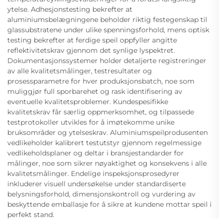
ytelse. Adhesjonstesting bekrefter at
aluminiumsbelægningene beholder riktig festegenskap til
glassubstratene under ulike spenningsforhold, mens optisk
testing bekrefter at ferdige speil oppfyller angitte
reflektivitetskrav gjennom det synlige lyspektret.
Dokumentasjonssystemer holder detaljerte registreringer
av alle kvalitetsmålinger, testresultater og
prosessparametre for hver produksjonsbatch, noe som
muliggjør full sporbarehet og rask identifisering av
eventuelle kvalitetsproblemer. Kundespesifikke
kvalitetskrav får særlig oppmerksomhet, og tilpassede
testprotokoller utvikles for å imøtekomme unike
bruksområder og ytelseskrav. Aluminiumspeilprodusenten
vedlikeholder kalibrert testutstyr gjennom regelmessige
vedlikeholdsplaner og deltar i bransjestandarder for
målinger, noe som sikrer nøyaktighet og konsekvens i alle
kvalitetsmålinger. Endelige inspeksjonsprosedyrer
inkluderer visuell undersøkelse under standardiserte
belysningsforhold, dimensjonskontroll og vurdering av
beskyttende emballasje for å sikre at kundene mottar speil i
perfekt stand.