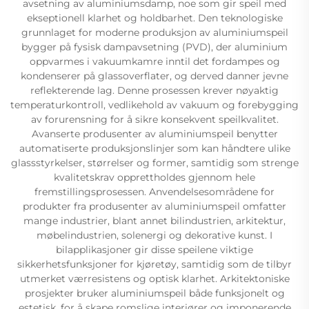
avsetning av aluminiumsdamp, noe som gir speil med
ekseptionell klarhet og holdbarhet. Den teknologiske
grunnlaget for moderne produksjon av aluminiumspeil
bygger på fysisk dampavsetning (PVD), der aluminium
oppvarmes i vakuumkamre inntil det fordampes og
kondenserer på glassoverflater, og derved danner jevne
reflekterende lag. Denne prosessen krever nøyaktig
temperaturkontroll, vedlikehold av vakuum og forebygging
av forurensning for å sikre konsekvent speilkvalitet.
Avanserte produsenter av aluminiumspeil benytter
automatiserte produksjonslinjer som kan håndtere ulike
glassstyrkelser, størrelser og former, samtidig som strenge
kvalitetskrav opprettholdes gjennom hele
fremstillingsprosessen. Anvendelsesområdene for
produkter fra produsenter av aluminiumspeil omfatter
mange industrier, blant annet bilindustrien, arkitektur,
møbelindustrien, solenergi og dekorative kunst. I
bilapplikasjoner gir disse speilene viktige
sikkerhetsfunksjoner for kjøretøy, samtidig som de tilbyr
utmerket værresistens og optisk klarhet. Arkitektoniske
prosjekter bruker aluminiumspeil både funksjonelt og
estetisk, for å skape romslige interiører og imponerende