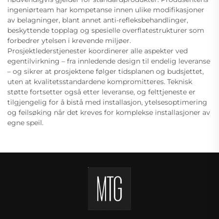
ingeniørteam har kompetanse innen ulike modifikasjoner
av belagninger, blant annet anti-refleksbehandlinger,
beskyttende topplag og spesielle overflatestrukturer som
forbedrer ytelsen i krevende miljøer.
Prosjektlederstjenester koordinerer alle aspekter ved
egentilvirkning – fra innledende design til endelig leveranse
– og sikrer at prosjektene følger tidsplanen og budsjettet,
uten at kvalitetsstandardene kompromitteres. Teknisk
støtte fortsetter også etter leveranse, og felttjeneste er
tilgjengelig for å bistå med installasjon, ytelsesoptimering
og feilsøking når det kreves for komplekse installasjoner av
egne speil.