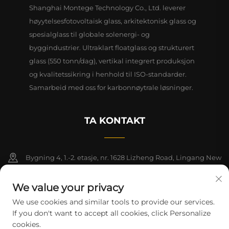
Shanghai Montege Technology Co., Ltd. leverer
høyytelsesfotovoltaisk glass, arkitektonisk glass og
spesialglass til globale solenergi- og
byggindustrier. Ultraklart floatglass og strukturert
glass (550 tonn/dag), vertikal integrert produksjon
og kvalitetssikring i henhold til ISO-standarder.
Samarbeid med oss for karbonnøytrale løsninger.
TA KONTAKT
Bygning 4, 1.-2. etasje, nr. 1628 Lizheng Road, Lingang New
Area, Kinas frihandelssone (Shanghai)
We value your privacy
+86-15124919712
We use cookies and similar tools to provide our services.
If you don't want to accept all cookies, click Personalize
[email protected]
cookies.