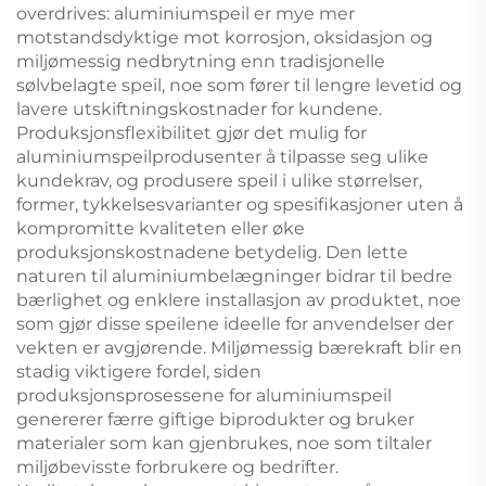
overdrives: aluminiumspeil er mye mer
motstandsdyktige mot korrosjon, oksidasjon og
miljømessig nedbrytning enn tradisjonelle
sølvbelagte speil, noe som fører til lengre levetid og
lavere utskiftningskostnader for kundene.
Produksjonsflexibilitet gjør det mulig for
aluminiumspeilprodusenter å tilpasse seg ulike
kundekrav, og produsere speil i ulike størrelser,
former, tykkelsesvarianter og spesifikasjoner uten å
kompromitte kvaliteten eller øke
produksjonskostnadene betydelig. Den lette
naturen til aluminiumbelægninger bidrar til bedre
bærlighet og enklere installasjon av produktet, noe
som gjør disse speilene ideelle for anvendelser der
vekten er avgjørende. Miljømessig bærekraft blir en
stadig viktigere fordel, siden
produksjonsprosessene for aluminiumspeil
genererer færre giftige biprodukter og bruker
materialer som kan gjenbrukes, noe som tiltaler
miljøbevisste forbrukere og bedrifter.