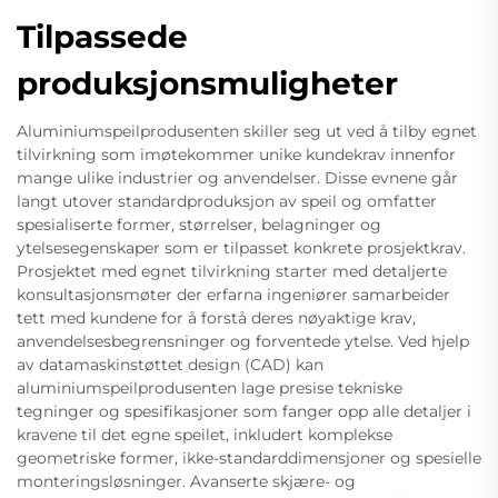
Tilpassede
produksjonsmuligheter
Aluminiumspeilprodusenten skiller seg ut ved å tilby egnet
tilvirkning som imøtekommer unike kundekrav innenfor
mange ulike industrier og anvendelser. Disse evnene går
langt utover standardproduksjon av speil og omfatter
spesialiserte former, størrelser, belagninger og
ytelsesegenskaper som er tilpasset konkrete prosjektkrav.
Prosjektet med egnet tilvirkning starter med detaljerte
konsultasjonsmøter der erfarna ingeniører samarbeider
tett med kundene for å forstå deres nøyaktige krav,
anvendelsesbegrensninger og forventede ytelse. Ved hjelp
av datamaskinstøttet design (CAD) kan
aluminiumspeilprodusenten lage presise tekniske
tegninger og spesifikasjoner som fanger opp alle detaljer i
kravene til det egne speilet, inkludert komplekse
geometriske former, ikke-standarddimensjoner og spesielle
monteringsløsninger. Avanserte skjære- og