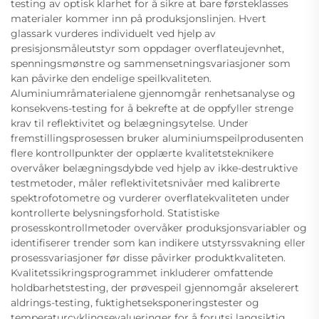
testing av optisk klarhet for å sikre at bare førsteklasses
materialer kommer inn på produksjonslinjen. Hvert
glassark vurderes individuelt ved hjelp av
presisjonsmåleutstyr som oppdager overflateujevnhet,
spenningsmønstre og sammensetningsvariasjoner som
kan påvirke den endelige speilkvaliteten.
Aluminiumråmaterialene gjennomgår renhetsanalyse og
konsekvens-testing for å bekrefte at de oppfyller strenge
krav til reflektivitet og belægningsytelse. Under
fremstillingsprosessen bruker aluminiumspeilprodusenten
flere kontrollpunkter der opplærte kvalitetsteknikere
overvåker belægningsdybde ved hjelp av ikke-destruktive
testmetoder, måler reflektivitetsnivåer med kalibrerte
spektrofotometre og vurderer overflatekvaliteten under
kontrollerte belysningsforhold. Statistiske
prosesskontrollmetoder overvåker produksjonsvariabler og
identifiserer trender som kan indikere utstyrssvakning eller
prosessvariasjoner før disse påvirker produktkvaliteten.
Kvalitetssikringsprogrammet inkluderer omfattende
holdbarhetstesting, der prøvespeil gjennomgår akselerert
aldrings-testing, fuktighetseksponeringstester og
temperaturcyklingsevalueringer for å forutsi langsiktig