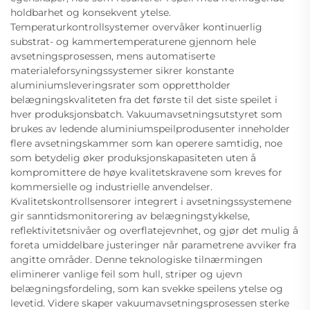
holdbarhet og konsekvent ytelse.
Temperaturkontrollsystemer overvåker kontinuerlig
substrat- og kammertemperaturene gjennom hele
avsetningsprosessen, mens automatiserte
materialeforsyningssystemer sikrer konstante
aluminiumsleveringsrater som opprettholder
belægningskvaliteten fra det første til det siste speilet i
hver produksjonsbatch. Vakuumavsetningsutstyret som
brukes av ledende aluminiumspeilprodusenter inneholder
flere avsetningskammer som kan operere samtidig, noe
som betydelig øker produksjonskapasiteten uten å
kompromittere de høye kvalitetskravene som kreves for
kommersielle og industrielle anvendelser.
Kvalitetskontrollsensorer integrert i avsetningssystemene
gir sanntidsmonitorering av belægningstykkelse,
reflektivitetsnivåer og overflatejevnhet, og gjør det mulig å
foreta umiddelbare justeringer når parametrene avviker fra
angitte områder. Denne teknologiske tilnærmingen
eliminerer vanlige feil som hull, striper og ujevn
belægningsfordeling, som kan svekke speilens ytelse og
levetid. Videre skaper vakuumavsetningsprosessen sterke