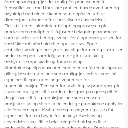
formingsanlegg gjør det mulig for produsenten å
fremstille speil med intrikate profiler, buede overflater og
nøyaktig bearbeidede kanter som oppfyller strikte
dimensjonstoleranser for spesialiserte anvendelser.
Fleksibiliteten i aluminiumbelagningsprosessen gir
produsenten mulighet til å justere belagningsparametre
som tykkelse, tetthet og jevnhet for å optimere ytelsen for
spesifikke miljøforhold eller optiske krav. Egne
emballasjløsninger beskytter uvanlige former og størrelser
under transport, samtidig som de gir tilstrekkelig
beskyttelse mot skade og forurensning.
Aluminiumspeilprodusenten holder et omfattende lager av
ulike glassubstrater, noe som muliggjør rask respons på
egne bestillinger uten lange ventetider for
materialeinnkjøp. Tjenester for utvikling av prototyper gir
kundene mulighet til å vurdere designet på egne speil før
de går over til full produksjon, noe som reduserer
prosjektrisiko og sikrer at de endelige produktene oppfyller
alle forventninger. Kvalitetstestprosedyrer tilpasses for
egne speil for å ta høyde for unike ytelseskrav og
anvendelsesspesifikke belastningsforhold som ikke
nødvendigvis gjelder for standardprodukter. Produsentens