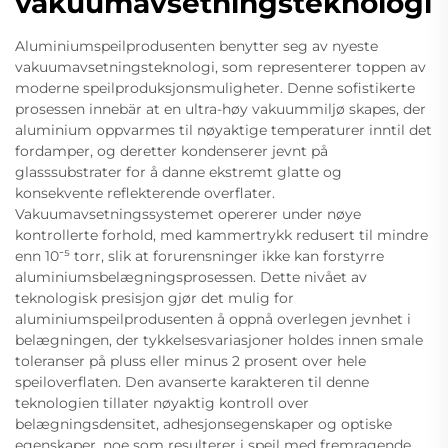
vakuumavsetningsteknologi
Aluminiumspeilprodusenten benytter seg av nyeste
vakuumavsetningsteknologi, som representerer toppen av
moderne speilproduksjonsmuligheter. Denne sofistikerte
prosessen innebär at en ultra-høy vakuummiljø skapes, der
aluminium oppvarmes til nøyaktige temperaturer inntil det
fordamper, og deretter kondenserer jevnt på
glasssubstrater for å danne ekstremt glatte og
konsekvente reflekterende overflater.
Vakuumavsetningssystemet opererer under nøye
kontrollerte forhold, med kammertrykk redusert til mindre
enn 10⁻⁵ torr, slik at forurensninger ikke kan forstyrre
aluminiumsbelægningsprosessen. Dette nivået av
teknologisk presisjon gjør det mulig for
aluminiumspeilprodusenten å oppnå overlegen jevnhet i
belægningen, der tykkelsesvariasjoner holdes innen smale
toleranser på pluss eller minus 2 prosent over hele
speiloverflaten. Den avanserte karakteren til denne
teknologien tillater nøyaktig kontroll over
belægningsdensitet, adhesjonsegenskaper og optiske
egenskaper, noe som resulterer i speil med fremragende