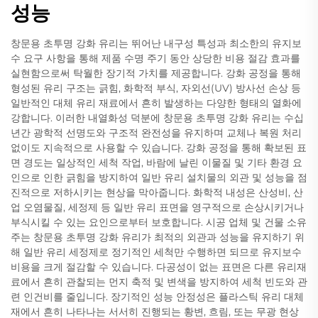
성능
창문용 초투명 강화 유리는 뛰어난 내구성 특성과 최소한의 유지보
수 요구 사항을 통해 제품 수명 주기 동안 상당한 비용 절감 효과를
실현함으로써 탁월한 장기적 가치를 제공합니다. 강화 공정을 통해
형성된 유리 구조는 긁힘, 화학적 부식, 자외선(UV) 방사선 손상 등
일반적인 대체 유리 재료에서 흔히 발생하는 다양한 형태의 열화에
강합니다. 이러한 내열화성 덕분에 창문용 초투명 강화 유리는 수십
년간 광학적 선명도와 구조적 완전성을 유지하며 교체나 복원 처리
없이도 지속적으로 사용할 수 있습니다. 강화 공정을 통해 확보된 표
면 경도는 일상적인 세척 작업, 바람에 날린 이물질 및 기타 환경 요
인으로 인한 긁힘을 방지하여 일반 유리 설치물의 외관 및 성능을 점
진적으로 저하시키는 현상을 막아줍니다. 화학적 내성은 산성비, 산
업 오염물질, 세정제 등 일반 유리 표면을 영구적으로 손상시키거나
부식시킬 수 있는 요인으로부터 보호합니다. 시공 업체 및 건물 소유
주는 창문용 초투명 강화 유리가 최적의 외관과 성능을 유지하기 위
해 일반 유리 세정제로 정기적인 세척만 수행하면 되므로 유지보수
비용을 크게 절감할 수 있습니다. 다공성이 없는 표면은 다른 유리재
료에서 흔히 관찰되는 먼지 축적 및 변색을 방지하여 세척 빈도와 관
련 인건비를 줄입니다. 장기적인 성능 안정성은 플라스틱 유리 대체
재에서 흔히 나타나는 서서히 진행되는 황변, 흐림, 또는 무광 현상