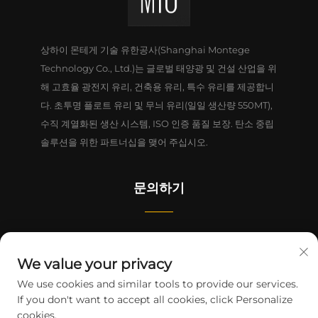
상하이 몬테게 기술 유한공사(Shanghai Montege
Technology Co., Ltd.)는 글로벌 태양광 및 건설 산업을 위
해 고효율 광전지 유리, 건축용 유리, 특수 유리를 제공합니
다. 초투명 플로트 유리 및 무늬 유리(일일 생산량 550MT),
수직 계열화된 생산 시스템, ISO 인증 품질 보장. 탄소 중립
솔루션을 위한 파트너십을 맺어 주십시오.
문의하기
중국(상하이) 자유무역구 린강신구 리정로 1628번지 4동 1-2층
We value your privacy
+86-15124919712
We use cookies and similar tools to provide our services.
If you don't want to accept all cookies, click Personalize
[email protected]
cookies.