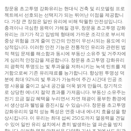
창문용 초고투명 강화유리는 현대식 건축 및 리모델링 프로
젝트에서 선호되는 선택지가 되는 뛰어난 이점을 제공합니
다. 가장 큰 장점은 일반 유리에 비해 탁월한 안전성입니다.
충격이나 극심한 응력이 가해질 경우, 창문용 초고투명 강화
유리는 크기가 작고 입방체 형태에 가까운 조각으로 부서져
중상 위험을 크게 줄여 인간의 안전이 우선시되는 용도에 이
상적입니다. 이러한 안전 기능은 전통적인 유리와 관련된 법
적 책임 문제를 해소함과 동시에 부동산 소유주 및 거주자에
게 심리적 안정감을 제공합니다. 창문용 초고투명 강화유리
의 광학적 투명도는 빛 투과율을 저하시키는 녹색 틴트를 제
거함으로써 기존 유리재료를 능가합니다. 향상된 투명성 덕
분에 최대 92%의 빛 투과가 가능하여 주간 시간대 인공 조
명 사용을 줄이고 실내 공간을 더욱 밝게 만들며, 장기적으
로 상당한 에너지 절약 효과를 가져옵니다. 부동산 소유주는
전기 요금 절감 혜택을 누리면서 자연 채광이 풍부한 환경에
서 생산성과 웰빙을 증진시킬 수 있습니다. 창문용 초고투명
강화유리의 열적 성능 특성은 연중 내내 에너지 효율성을 향
상시킵니다. 이 유리는 최대 섭씨 250도까지 열응력을 견딜
수 있어 일반 유리 설치에서 흔히 발생하는 열 파손을 방지
합니다. 이러한 열적 안정성은 다양한 기상 조건에서도 일관