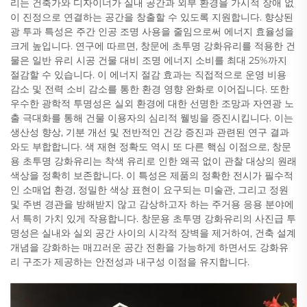
리는 건축가와 디자이너가 실내 공간과 외부 환경을 가시적 장애 없
이 진정으로 연결하는 공간을 창출할 수 있도록 지원합니다. 향상된
광 투과 특성은 주간 인공 조명 사용을 줄임으로써 에너지 효율성을
크게 높입니다. 연구에 따르면, 창문에 초투명 강화유리를 적용한 건
물은 일반 유리 시공 건물 대비 조명 에너지 소비를 최대 25%까지
절감할 수 있습니다. 이 에너지 절감 효과는 직접적으로 운영 비용
감소 및 전력 소비 감소를 통한 환경 영향 완화로 이어집니다. 또한
우수한 광학적 투명성은 실외 환경에 대한 선명한 조망과 자연광 노
출 극대화를 통해 건물 이용자의 심리적 웰빙을 증진시킵니다. 이는
생산성 향상, 기분 개선 및 전반적인 건강 증진과 관련된 연구 결과
와도 부합합니다. 색 재현 정확도 역시 또 다른 핵심 이점으로, 창문
용 초투명 강화유리는 착색 유리로 인한 왜곡 없이 관찰 대상의 원래
색상을 정확히 보존합니다. 이 특성은 제품의 정확한 전시가 필수적
인 소매업 환경, 정밀한 색상 표현이 요구되는 미술관, 그리고 정원
및 주변 경관을 방해받지 않고 감상하고자 하는 주거용 응용 분야에
서 특히 가치 있게 작용합니다. 창문용 초투명 강화유리의 사진급 투
명성은 실내와 실외 공간 사이의 시각적 장벽을 제거하여, 건축 설계
개념을 강화하는 매끄러운 공간 전환을 가능하게 하면서도 강화유
리 구조가 제공하는 안전성과 내구성 이점을 유지합니다.