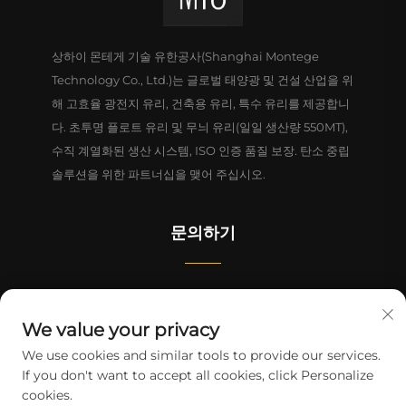
상하이 몬테게 기술 유한공사(Shanghai Montege
Technology Co., Ltd.)는 글로벌 태양광 및 건설 산업을 위
해 고효율 광전지 유리, 건축용 유리, 특수 유리를 제공합니
다. 초투명 플로트 유리 및 무늬 유리(일일 생산량 550MT),
수직 계열화된 생산 시스템, ISO 인증 품질 보장. 탄소 중립
솔루션을 위한 파트너십을 맺어 주십시오.
문의하기
중국(상하이) 자유무역구 린강신구 리정로 1628번지 4동 1-2층
We value your privacy
+86-15124919712
We use cookies and similar tools to provide our services.
If you don't want to accept all cookies, click Personalize
[email protected]
cookies.