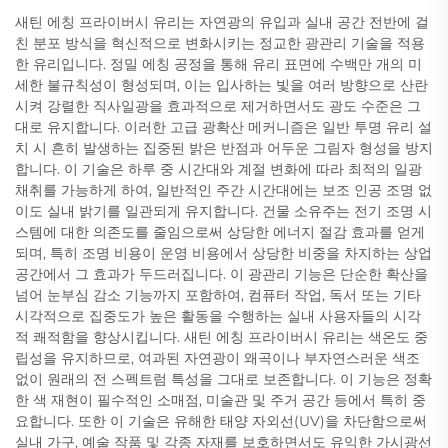
새틴 에칭 프라이버시 유리는 자연광의 유입과 실내 공간 전반에 걸
친 분포 방식을 혁신적으로 변화시키는 정교한 광관리 기술을 적용
한 유리입니다. 정밀 에칭 공정을 통해 유리 표면에 수백만 개의 미
세한 불규칙성이 형성되며, 이는 입사하는 빛을 여러 방향으로 산란
시켜 강렬한 직사일광을 효과적으로 제거하면서도 광도 수준은 그
대로 유지합니다. 이러한 고급 광확산 메커니즘은 일반 투명 유리 설
치 시 흔히 발생하는 집중된 밝은 반점과 어두운 그림자 형성을 방지
합니다. 이 기술은 하루 중 시간대와 계절 변화에 따라 최적의 일광
채취를 가능하게 하여, 일반적인 주간 시간대에는 보조 인공 조명 없
이도 실내 밝기를 일관되게 유지합니다. 건물 소유주는 전기 조명 시
스템에 대한 의존도를 줄임으로써 상당한 에너지 절감 효과를 얻게
되며, 특히 조명 비용이 운영 비용에서 상당한 비중을 차지하는 상업
공간에서 그 효과가 두드러집니다. 이 광관리 기능은 단순한 확산을
넘어 눈부심 감소 기능까지 포함하여, 컴퓨터 작업, 독서 또는 기타
시각적으로 집중도가 높은 활동을 수행하는 실내 사용자들의 시각
적 쾌적함을 향상시킵니다. 새틴 에칭 프라이버시 유리는 색온도 중
립성을 유지하므로, 여과된 자연광이 왜곡이나 부자연스러운 색조
없이 원래의 전 스펙트럼 특성을 그대로 보존합니다. 이 기능은 정확
한 색 재현이 필수적인 소매점, 미술관 및 주거 공간 등에서 특히 중
요합니다. 또한 이 기술은 유해한 태양 자외선(UV)을 차단함으로써
실내 가구, 예술 작품 및 각종 자재를 보호하면서도 유익한 가시광선