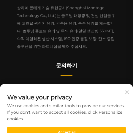
상하이 몬테게 기술 유한공사(Shanghai Montege
Technology Co., Ltd.)는 글로벌 태양광 및 건설 산업을 위
해 고효율 광전지 유리, 건축용 유리, 특수 유리를 제공합니
다. 초투명 플로트 유리 및 무늬 유리(일일 생산량 550MT),
수직 계열화된 생산 시스템, ISO 인증 품질 보장. 탄소 중립
솔루션을 위한 파트너십을 맺어 주십시오.
문의하기
중국(상하이) 자유무역구 린강신구 리정로 1628번지 4동 1-2층
We value your privacy
+86-15124919712
We use cookies and similar tools to provide our services.
If you don't want to accept all cookies, click Personalize
[email protected]
cookies.
Accept all