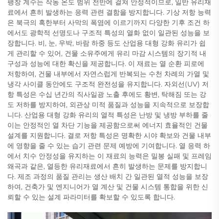
팽창 계수는 작동 온도 범위 전반에 걸쳐 안정적이므로, 일반 유리재
료에서 흔히 발생하는 응력 관련 결함을 방지합니다. 기상 저항 능력
은 북극의 혹한부터 사막의 폭염에 이르기까지 다양한 기후 조건 하
에서도 광학적 선명도나 구조적 특성의 열화 없이 일관된 성능을 보
장합니다. 비, 눈, 우박, 바람 하중 등도 산업용 대형 강화 유리가 쉽
게 관리할 수 있어, 건물 소유주에게 유리 마감 시스템의 장기적 내
구성과 성능에 대한 확신을 제공합니다. 이 재료는 열 순환 피로에
저항하여, 건물 내부에서 자연스럽게 반복되는 수천 차례의 가열 및
냉각 사이클 동안에도 구조적 완전성을 유지합니다. 자외선(UV) 저
항 특성은 수십 년간의 직사일광 노출 후에도 황변, 탁해짐 또는 강
도 저하를 방지하여, 외관상 미적 품질과 성능을 지속적으로 보장합
니다. 산업용 대형 강화 유리의 열적 특성은 난방 및 냉방 부하를 줄
이는 안정적인 열 차단 기능을 제공함으로써 에너지 효율적인 건물
설계를 지원합니다. 결로 저항 특성은 명확한 시야 확보와 건물 내부
에 영향을 줄 수 있는 습기 관련 문제 예방에 기여합니다. 열 응력 하
에서 치수 안정성을 유지하는 이 재료의 능력은 밀봉 실패 및 프레임
왜곡과 같은, 열등한 유리재료에서 흔히 발생하는 문제를 방지합니
다. 제조 과정의 품질 관리는 생산 배치 간 일관된 열적 성능을 보장
하여, 건축가 및 엔지니어가 열 계산 및 건물 시스템 통합을 위한 신
뢰할 수 있는 설계 파라미터를 확보할 수 있도록 합니다.