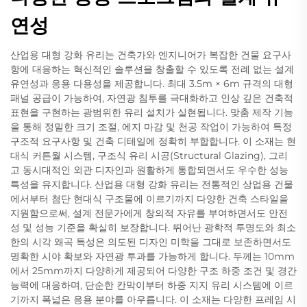
연성
산업용 대형 강화 유리는 건축가와 엔지니어가 복잡한 건물 요구사
항에 대응하는 혁신적인 솔루션을 창출할 수 있도록 전례 없는 설계
유연성과 응용 다용성을 제공합니다. 최대 3.5m × 6m 규격의 대형
패널 공급이 가능하여, 자연광 침투를 극대화하고 인상 깊은 건축적
표현을 구현하는 광범위한 유리 설치가 실현됩니다. 맞춤 제작 기능
을 통해 정밀한 크기 조절, 에지 마감 및 천공 작업이 가능하여 특정
구조적 요구사항 및 건축 디테일에 정확히 부합합니다. 이 소재는 현
대식 커튼월 시스템, 구조식 유리 시공(Structural Glazing), 그리
고 동시대적인 외관 디자인과 원활하게 통합되면서도 우수한 성능
특성을 유지합니다. 산업용 대형 강화 유리는 전통적인 상업용 건물
에서부터 첨단 현대식 구조물에 이르기까지 다양한 건축 스타일을
지원함으로써, 설계 전문가에게 창의적 자유를 부여하면서도 안전
성 및 성능 기준을 확실히 보장합니다. 뛰어난 광학적 투명도와 최소
한의 시각 왜곡 특성은 의도된 디자인 미학을 그대로 보존하면서도
명확한 시야 확보와 자연광 투과를 가능하게 합니다. 두께는 10mm
에서 25mm까지 다양하게 제공되어 다양한 구조 하중 조건 및 경간
능력에 대응하며, 단순한 칸막이부터 하중 지지 유리 시스템에 이르
기까지 폭넓은 응용 분야를 아우릅니다. 이 소재는 다양한 프레임 시