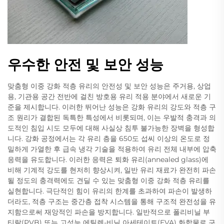
우수한 안전 및 보안 성능
맞춤형 이중 강화 적층 유리의 안전성 및 보안 성능은 주거용, 상업
용, 기관용 공간 전반에 걸친 방호용 유리 적용 분야에서 새로운 기
준을 제시합니다. 이러한 뛰어난 성능은 강화 유리의 강도와 적층 구
조 원리가 결합된 독특한 특성에서 비롯되며, 이는 우발적 충격과 의
도적인 침입 시도 모두에 대해 사실상 침투 불가능한 장벽을 형성합
니다. 강화 공정에서는 각 유리 층을 650도 섭씨 이상의 온도로 정
밀하게 가열한 후 급속 냉각 기술을 적용하여 유리 전체 내부에 압축
응력을 유도합니다. 이러한 응력은 퇴화 유리(annealed glass)에
비해 기계적 강도를 현저히 향상시켜, 일반 유리 재료가 완전히 파손
될 정도의 충격력에도 견딜 수 있는 맞춤형 이중 강화 적층 유리를
실현합니다. 극단적인 힘이 유리의 한계를 초과하여 파손이 발생하
더라도, 적층 구조는 중간층 접착 시스템을 통해 구조적 완전성을 유
지함으로써 재앙적인 파손을 방지합니다. 일반적으로 폴리비닐 부
티랄(PVB) 또는 고성능 에틸렌-비닐 아세테이트(EVA) 화합물로 구