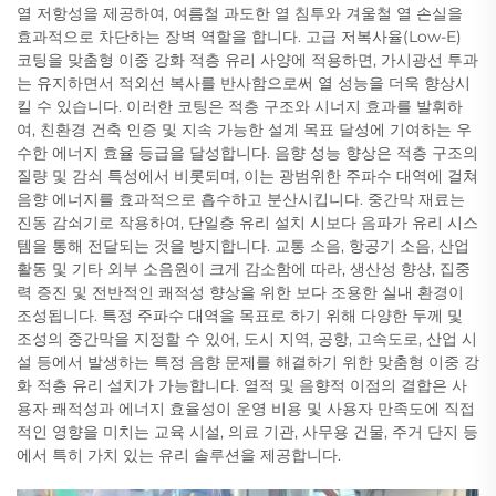
열 저항성을 제공하여, 여름철 과도한 열 침투와 겨울철 열 손실을
효과적으로 차단하는 장벽 역할을 합니다. 고급 저복사율(Low-E)
코팅을 맞춤형 이중 강화 적층 유리 사양에 적용하면, 가시광선 투과
는 유지하면서 적외선 복사를 반사함으로써 열 성능을 더욱 향상시
킬 수 있습니다. 이러한 코팅은 적층 구조와 시너지 효과를 발휘하
여, 친환경 건축 인증 및 지속 가능한 설계 목표 달성에 기여하는 우
수한 에너지 효율 등급을 달성합니다. 음향 성능 향상은 적층 구조의
질량 및 감쇠 특성에서 비롯되며, 이는 광범위한 주파수 대역에 걸쳐
음향 에너지를 효과적으로 흡수하고 분산시킵니다. 중간막 재료는
진동 감쇠기로 작용하여, 단일층 유리 설치 시보다 음파가 유리 시스
템을 통해 전달되는 것을 방지합니다. 교통 소음, 항공기 소음, 산업
활동 및 기타 외부 소음원이 크게 감소함에 따라, 생산성 향상, 집중
력 증진 및 전반적인 쾌적성 향상을 위한 보다 조용한 실내 환경이
조성됩니다. 특정 주파수 대역을 목표로 하기 위해 다양한 두께 및
조성의 중간막을 지정할 수 있어, 도시 지역, 공항, 고속도로, 산업 시
설 등에서 발생하는 특정 음향 문제를 해결하기 위한 맞춤형 이중 강
화 적층 유리 설치가 가능합니다. 열적 및 음향적 이점의 결합은 사
용자 쾌적성과 에너지 효율성이 운영 비용 및 사용자 만족도에 직접
적인 영향을 미치는 교육 시설, 의료 기관, 사무용 건물, 주거 단지 등
에서 특히 가치 있는 유리 솔루션을 제공합니다.