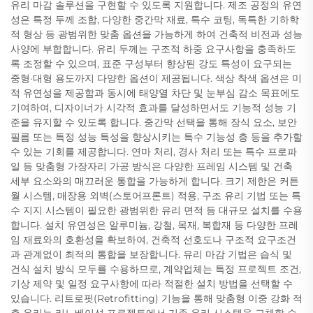
유리 마감 솔루션을 구현할 수 있도록 지원합니다. 제조 공정의 유연
성은 특정 두께 조합, 다양한 중간막 재료, 특수 코팅, 독특한 기하학
적 형상 등 광범위한 맞춤 옵션을 가능하게 하여 건축적 비전과 성능
사양에 부합합니다. 유리 두께는 구조적 하중 요구사항을 충족하도
록 조정할 수 있으며, 표준 구성부터 향상된 강도 특성이 요구되는
중형·대형 용도까지 다양한 옵션이 제공됩니다. 색상 착색 옵션은 미
적 유연성을 제공함과 동시에 태양열 차단 및 눈부심 감소 목표에도
기여하여, 디자이너가 시각적 효과를 달성하면서도 기능적 성능 기
준을 유지할 수 있도록 합니다. 중간막 선택을 통해 장식 요소, 보안
필름 또는 특정 성능 특성을 향상시키는 특수 기능성 층 등을 추가할
수 있는 기회를 제공합니다. 연마 처리, 경사 처리 또는 특수 프로파
일 등 맞춤형 가장자리 가공 방식은 다양한 프레임 시스템 및 건축
세부 요소와의 매끄러운 통합을 가능하게 합니다. 크기 제한은 커튼
월 시스템, 매장용 외벽(스토어프론트) 적용, 구조 유리 기법 또는 특
수 지지 시스템이 필요한 광범위한 유리 면적 등 대규모 설치를 수용
합니다. 설치 유연성은 알루미늄, 강철, 목재, 복합재 등 다양한 프레
임 재료와의 호환성을 확보하여, 건축적 선호도나 구조적 요구조건
과 관계없이 최적의 통합을 보장합니다. 유리 마감 기법은 습식 및
건식 설치 방식 모두를 수용하므로, 계약업체는 특정 프로젝트 조건,
기상 제약 및 일정 요구사항에 따라 적절한 설치 방법을 선택할 수
있습니다. 리트로핏(Retrofitting) 기능을 통해 맞춤형 이중 강화 적
층 유리는 리노베이션 프로젝트에서 기존 유리 시스템을 교체할 수