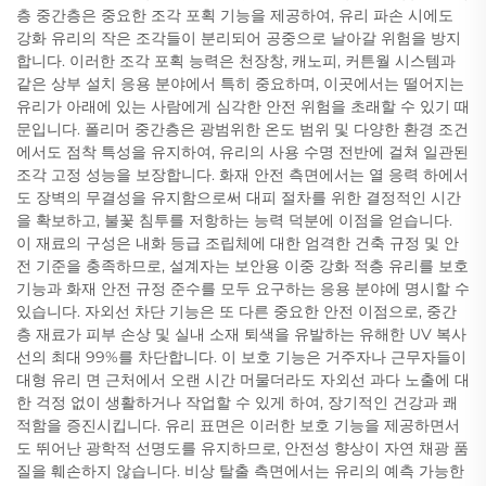
층 중간층은 중요한 조각 포획 기능을 제공하여, 유리 파손 시에도
강화 유리의 작은 조각들이 분리되어 공중으로 날아갈 위험을 방지
합니다. 이러한 조각 포획 능력은 천장창, 캐노피, 커튼월 시스템과
같은 상부 설치 응용 분야에서 특히 중요하며, 이곳에서는 떨어지는
유리가 아래에 있는 사람에게 심각한 안전 위험을 초래할 수 있기 때
문입니다. 폴리머 중간층은 광범위한 온도 범위 및 다양한 환경 조건
에서도 점착 특성을 유지하여, 유리의 사용 수명 전반에 걸쳐 일관된
조각 고정 성능을 보장합니다. 화재 안전 측면에서는 열 응력 하에서
도 장벽의 무결성을 유지함으로써 대피 절차를 위한 결정적인 시간
을 확보하고, 불꽃 침투를 저항하는 능력 덕분에 이점을 얻습니다.
이 재료의 구성은 내화 등급 조립체에 대한 엄격한 건축 규정 및 안
전 기준을 충족하므로, 설계자는 보안용 이중 강화 적층 유리를 보호
기능과 화재 안전 규정 준수를 모두 요구하는 응용 분야에 명시할 수
있습니다. 자외선 차단 기능은 또 다른 중요한 안전 이점으로, 중간
층 재료가 피부 손상 및 실내 소재 퇴색을 유발하는 유해한 UV 복사
선의 최대 99%를 차단합니다. 이 보호 기능은 거주자나 근무자들이
대형 유리 면 근처에서 오랜 시간 머물더라도 자외선 과다 노출에 대
한 걱정 없이 생활하거나 작업할 수 있게 하여, 장기적인 건강과 쾌
적함을 증진시킵니다. 유리 표면은 이러한 보호 기능을 제공하면서
도 뛰어난 광학적 선명도를 유지하므로, 안전성 향상이 자연 채광 품
질을 훼손하지 않습니다. 비상 탈출 측면에서는 유리의 예측 가능한