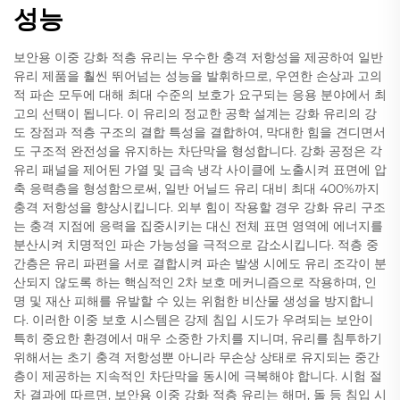
성능
보안용 이중 강화 적층 유리는 우수한 충격 저항성을 제공하여 일반
유리 제품을 훨씬 뛰어넘는 성능을 발휘하므로, 우연한 손상과 고의
적 파손 모두에 대해 최대 수준의 보호가 요구되는 응용 분야에서 최
고의 선택이 됩니다. 이 유리의 정교한 공학 설계는 강화 유리의 강
도 장점과 적층 구조의 결합 특성을 결합하여, 막대한 힘을 견디면서
도 구조적 완전성을 유지하는 차단막을 형성합니다. 강화 공정은 각
유리 패널을 제어된 가열 및 급속 냉각 사이클에 노출시켜 표면에 압
축 응력층을 형성함으로써, 일반 어닐드 유리 대비 최대 400%까지
충격 저항성을 향상시킵니다. 외부 힘이 작용할 경우 강화 유리 구조
는 충격 지점에 응력을 집중시키는 대신 전체 표면 영역에 에너지를
분산시켜 치명적인 파손 가능성을 극적으로 감소시킵니다. 적층 중
간층은 유리 파편을 서로 결합시켜 파손 발생 시에도 유리 조각이 분
산되지 않도록 하는 핵심적인 2차 보호 메커니즘으로 작용하며, 인
명 및 재산 피해를 유발할 수 있는 위험한 비산물 생성을 방지합니
다. 이러한 이중 보호 시스템은 강제 침입 시도가 우려되는 보안이
특히 중요한 환경에서 매우 소중한 가치를 지니며, 유리를 침투하기
위해서는 초기 충격 저항성뿐 아니라 무손상 상태로 유지되는 중간
층이 제공하는 지속적인 차단막을 동시에 극복해야 합니다. 시험 절
차 결과에 따르면, 보안용 이중 강화 적층 유리는 해머, 돌 등 침입 시