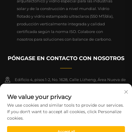
arquitectónico y vidrio especial para las industrias
solar y de la construcción a nivel mundial. Vidrio
flotado y vidrio estampado ultraclaros (550 MT/día),
producción verticalmente integrada y calidad
certificada según la norma ISO. Colabore con
nosotros para soluciones con balance de carbono.
PÓNGASE EN CONTACTO CON NOSOTROS
Edificio 4, pisos 1-2, No. 1628, Calle Lizheng, Área Nueva de
Lingang, Zona de Libre Comercio de China (Shanghai)
We value your privacy
+86-15124919712
We use cookies and similar tools to provide our services.
If you don't want to accept all cookies, click Personalize
[email protected]
cookies.
Accept all