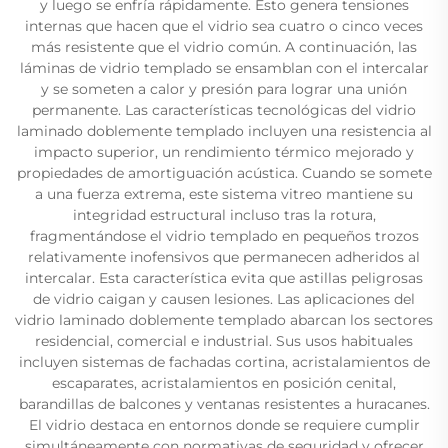
y luego se enfría rápidamente. Esto genera tensiones
internas que hacen que el vidrio sea cuatro o cinco veces
más resistente que el vidrio común. A continuación, las
láminas de vidrio templado se ensamblan con el intercalar
y se someten a calor y presión para lograr una unión
permanente. Las características tecnológicas del vidrio
laminado doblemente templado incluyen una resistencia al
impacto superior, un rendimiento térmico mejorado y
propiedades de amortiguación acústica. Cuando se somete
a una fuerza extrema, este sistema vitreo mantiene su
integridad estructural incluso tras la rotura,
fragmentándose el vidrio templado en pequeños trozos
relativamente inofensivos que permanecen adheridos al
intercalar. Esta característica evita que astillas peligrosas
de vidrio caigan y causen lesiones. Las aplicaciones del
vidrio laminado doblemente templado abarcan los sectores
residencial, comercial e industrial. Sus usos habituales
incluyen sistemas de fachadas cortina, acristalamientos de
escaparates, acristalamientos en posición cenital,
barandillas de balcones y ventanas resistentes a huracanes.
El vidrio destaca en entornos donde se requiere cumplir
simultáneamente con normativas de seguridad y ofrecer