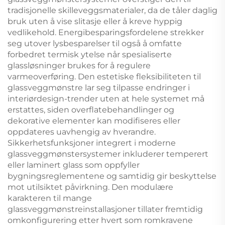
tradisjonelle skilleveggsmaterialer, da de tåler daglig
bruk uten å vise slitasje eller å kreve hyppig
vedlikehold. Energibesparingsfordelene strekker
seg utover lysbesparelser til også å omfatte
forbedret termisk ytelse når spesialiserte
glassløsninger brukes for å regulere
varmeoverføring. Den estetiske fleksibiliteten til
glassveggmønstre lar seg tilpasse endringer i
interiørdesign-trender uten at hele systemet må
erstattes, siden overflatebehandlinger og
dekorative elementer kan modifiseres eller
oppdateres uavhengig av hverandre.
Sikkerhetsfunksjoner integrert i moderne
glassveggmønstersystemer inkluderer temperert
eller laminert glass som oppfyller
bygningsreglementene og samtidig gir beskyttelse
mot utilsiktet påvirkning. Den modulære
karakteren til mange
glassveggmønstreinstallasjoner tillater fremtidig
omkonfigurering etter hvert som romkravene