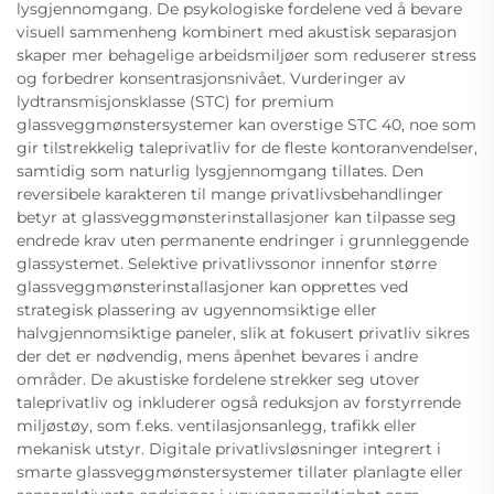
lysgjennomgang. De psykologiske fordelene ved å bevare
visuell sammenheng kombinert med akustisk separasjon
skaper mer behagelige arbeidsmiljøer som reduserer stress
og forbedrer konsentrasjonsnivået. Vurderinger av
lydtransmisjonsklasse (STC) for premium
glassveggmønstersystemer kan overstige STC 40, noe som
gir tilstrekkelig taleprivatliv for de fleste kontoranvendelser,
samtidig som naturlig lysgjennomgang tillates. Den
reversibele karakteren til mange privatlivsbehandlinger
betyr at glassveggmønsterinstallasjoner kan tilpasse seg
endrede krav uten permanente endringer i grunnleggende
glassystemet. Selektive privatlivssonor innenfor større
glassveggmønsterinstallasjoner kan opprettes ved
strategisk plassering av ugyennomsiktige eller
halvgjennomsiktige paneler, slik at fokusert privatliv sikres
der det er nødvendig, mens åpenhet bevares i andre
områder. De akustiske fordelene strekker seg utover
taleprivatliv og inkluderer også reduksjon av forstyrrende
miljøstøy, som f.eks. ventilasjonsanlegg, trafikk eller
mekanisk utstyr. Digitale privatlivsløsninger integrert i
smarte glassveggmønstersystemer tillater planlagte eller