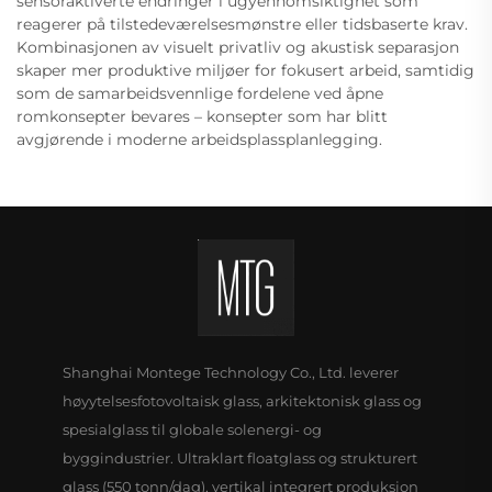
sensoraktiverte endringer i ugyennomsiktighet som
reagerer på tilstedeværelsesmønstre eller tidsbaserte krav.
Kombinasjonen av visuelt privatliv og akustisk separasjon
skaper mer produktive miljøer for fokusert arbeid, samtidig
som de samarbeidsvennlige fordelene ved åpne
romkonsepter bevares – konsepter som har blitt
avgjørende i moderne arbeidsplassplanlegging.
Shanghai Montege Technology Co., Ltd. leverer
høyytelsesfotovoltaisk glass, arkitektonisk glass og
spesialglass til globale solenergi- og
byggindustrier. Ultraklart floatglass og strukturert
glass (550 tonn/dag), vertikal integrert produksjon