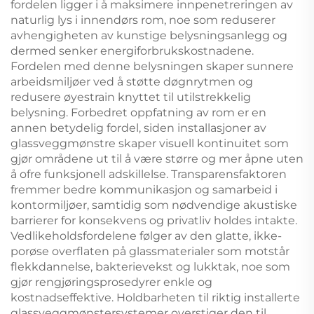
fordelen ligger i å maksimere innpenetreringen av
naturlig lys i innendørs rom, noe som reduserer
avhengigheten av kunstige belysningsanlegg og
dermed senker energiforbrukskostnadene.
Fordelen med denne belysningen skaper sunnere
arbeidsmiljøer ved å støtte døgnrytmen og
redusere øyestrain knyttet til utilstrekkelig
belysning. Forbedret oppfatning av rom er en
annen betydelig fordel, siden installasjoner av
glassveggmønstre skaper visuell kontinuitet som
gjør områdene ut til å være større og mer åpne uten
å ofre funksjonell adskillelse. Transparensfaktoren
fremmer bedre kommunikasjon og samarbeid i
kontormiljøer, samtidig som nødvendige akustiske
barrierer for konsekvens og privatliv holdes intakte.
Vedlikeholdsfordelene følger av den glatte, ikke-
porøse overflaten på glassmaterialer som motstår
flekkdannelse, bakterievekst og lukktak, noe som
gjør rengjøringsprosedyrer enkle og
kostnadseffektive. Holdbarheten til riktig installerte
glassveggmønstersystemer overstiger den til