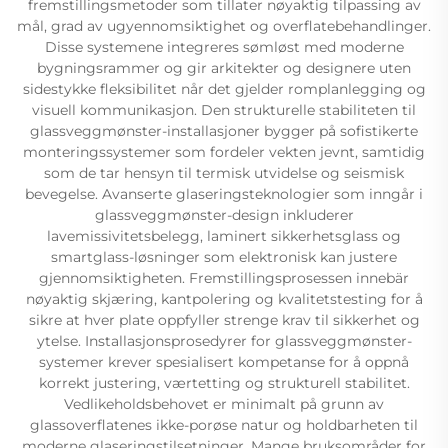
fremstillingsmetoder som tillater nøyaktig tilpassing av
mål, grad av ugyennomsiktighet og overflatebehandlinger.
Disse systemene integreres sømløst med moderne
bygningsrammer og gir arkitekter og designere uten
sidestykke fleksibilitet når det gjelder romplanlegging og
visuell kommunikasjon. Den strukturelle stabiliteten til
glassveggmønster-installasjoner bygger på sofistikerte
monteringssystemer som fordeler vekten jevnt, samtidig
som de tar hensyn til termisk utvidelse og seismisk
bevegelse. Avanserte glaseringsteknologier som inngår i
glassveggmønster-design inkluderer
lavemissivitetsbelegg, laminert sikkerhetsglass og
smartglass-løsninger som elektronisk kan justere
gjennomsiktigheten. Fremstillingsprosessen innebär
nøyaktig skjæring, kantpolering og kvalitetstesting for å
sikre at hver plate oppfyller strenge krav til sikkerhet og
ytelse. Installasjonsprosedyrer for glassveggmønster-
systemer krever spesialisert kompetanse for å oppnå
korrekt justering, værtetting og strukturell stabilitet.
Vedlikeholdsbehovet er minimalt på grunn av
glassoverflatenes ikke-porøse natur og holdbarheten til
moderne glaseringstilsetninger. Mange bruksområder for