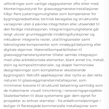
utfordringer som vanlige veggsystemer ofte sliter med.
Monteringsutstyret for glassveggmønsterinstallasjoner
tilbyr flere justeringsmuligheter som kompenserer for
bygningsnedsettelse, termisk bevegelse og strukturelle
variasjoner uten å påvirke integriteten eller utseendet til
den ferdige installasjonen. Integreringsmulighetene går
langt utover grunnleggende inndelingsfunksjoner og
inkluderer integrerte reoler, utstillingsarealer samt
teknologiske komponenter som innebygd belysning eller
digitale skjermer. Materiellkompatibiliteten til
glassveggmønstersystemer tillater sømløs integrasjon
med ulike arkitektoniske elementer, blant annet tre, metall,
stein og komposittmaterialer, og skaper harmoniske
designløsninger som kompletterer eksisterende
bygningsstil. Retrofit-applikasjoner drar nytte av den lette
naturen til glassveggmønsterinstallasjoner, som
minimerer kravene til strukturell belastning samtidig som
de maksimerer visuell innvirkning i renoveringsprosjekter.
Skalerbarheten til disse systemene gjør dem egnet for
prosjekter av enhver størrelse – fra enkeltromsløsninger i
boliger til fleretasjede kommersielle installasjoner som