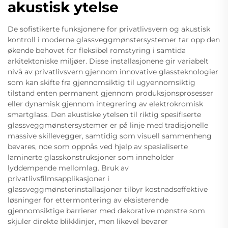
akustisk ytelse
De sofistikerte funksjonene for privatlivsvern og akustisk
kontroll i moderne glassveggmønstersystemer tar opp den
økende behovet for fleksibel romstyring i samtida
arkitektoniske miljøer. Disse installasjonene gir variabelt
nivå av privatlivsvern gjennom innovative glassteknologier
som kan skifte fra gjennomsiktig til ugyennomsiktig
tilstand enten permanent gjennom produksjonsprosesser
eller dynamisk gjennom integrering av elektrokromisk
smartglass. Den akustiske ytelsen til riktig spesifiserte
glassveggmønstersystemer er på linje med tradisjonelle
massive skillevegger, samtidig som visuell sammenheng
bevares, noe som oppnås ved hjelp av spesialiserte
laminerte glasskonstruksjoner som inneholder
lyddempende mellomlag. Bruk av
privatlivsfilmsapplikasjoner i
glassveggmønsterinstallasjoner tilbyr kostnadseffektive
løsninger for ettermontering av eksisterende
gjennomsiktige barrierer med dekorative mønstre som
skjuler direkte blikklinjer, men likevel bevarer