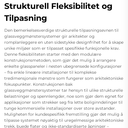
Strukturell Fleksibilitet og
Tilpasning
Den bemerkelsesverdige strukturelle tilpasningsevnen til
glassveggmønstersystemer gir arkitekter og
romplanleggere en uten sidestykke designfrihet for å skape
unike miljøer som er tilpasset spesifikke funksjonelle krav.
Denne fleksibiliteten starter med den modulære
konstruksjonsmetoden, som gjør det mulig å arrangere
enkelte glasspaneler i nesten ubegrensede konfigurasjoner
– fra enkle lineære installasjoner til komplekse
tredimensjonale mønstre som fungerer som arkitektoniske
fokuspunkter. Konstruksjonen bak
glassveggmønstersystemer tar hensyn til ulike strukturelle
belastninger og spennlengder, noe som gjør dem egnet for
applikasjoner som strekker seg fra lette boliginndelinger til
tunge kommersielle installasjoner over store avstander.
Muligheten for kundespesifikk fremstilling gjør det mulig å
tilpasse systemet nøyaktig til uregelmessige arkitektoniske
trekk, buede flater og ikke-standardiserte åpninger –