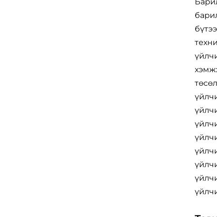
Барил
барил
бүтээ
техн
үйлчи
хэмж
төсөл
үйлч
үйлч
үйлч
үйлч
үйлч
үйлч
үйлч
үйлчи