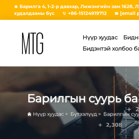
Барилга 4, 1-2-р давхар, Лижэнгийн зам 1628,
худалдааны бүс
+86-15124919712
[email 
Нүүр хуудас
Бидн
Бидэнтэй холбоо б
Барилгын суурь б
Нүүр хуудас
>
Бүтээлүүд
>
Барилгын суу