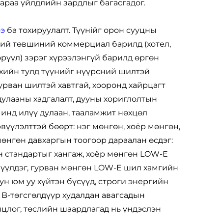
араа үйлдлийн зардлыг багасгадог.
ээ
ба тохируулалт. Түүнійг орон сууцны
сний төвшиний коммерциал барилд (хотел,
өрүүл) зэрэг хүрээлэнгүй барилд өргөн
эхийн тулд түүнийг нүүрсний шилтэй
урван шилтэй хавтгай, хооронд хайрцагт
 дулааны хадгалалт, дууны хориглолтын
чинд илүү дулаан, тааламжит нөхцөл
рвүүлэлттэй бөөрт: нэг мөнгөн, хоёр мөнгөн,
өнгөн давхаргын тоогоор дараалан өсдэг:
 стандартыг хангаж, хоёр мөнгөн LOW-E
зүүлдэг, гурван мөнгөн LOW-E шил хамгийн
ун юм уу хүйтэн бүсүүд, строги энергийн
 B-төгсгөлдүүр худалдан авагсадын
цлог, төслийн шаардлагад нь үндэслэн