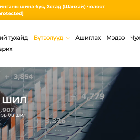
 Линганы шинэ бүс, Хятад (Шанхай) чөлөөт
protected]
ий тухайд
Бүтээлүүд
Ашиглах
Мэдээ
Чух
арих
а шил
рь ба шил