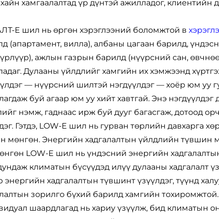
хайн хамгаалалтад үр дүнтэй ажилладог, клиентийн д
ЛТ-Е шил нь өргөн хэрэглээний боломжтой в
хэрэгл
д (апартамент, вилла), албаны цагаан барилд, үндэ
үрлүүр), ажлын газрын барилд (нүүрсний сан, өвчнө
адаг. Дулааны үйлдлийг хамгийн их хэмжээнд хүртг
үлдэг — нүүрсний шилтэй нэгдүүлдэг — хоёр юм уу г
лагдаж буй агаар юм уу хийт хавтгай. Энэ нэгдүүлдэг
ийг нэмж, гаднаас ирж буй дууг багасгаж, дотоод ор
дэг. Гэтдэ, LOW-E шил нь гурван төрлийн давхарга хө
н мөнгөн. Энергийн хадгалалтын үйлдлийн түвшин м
мөнгөн LOW-E шил нь үндэсний энергийн хадгалалтын
дундаж климатын бүсүүдэд илүү дулааны хадгалалт ү
 энергийн хадгалалтын түвшинт үзүүлдэг, түүнд халу
лалтын зорилго бүхий барилд хамгийн тохиромжтой.
идуал шаардлагад нь хариу үзүүлж, бид климатын он