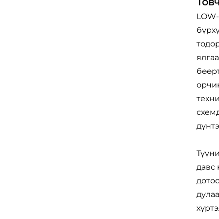
Тов
LOW-
бүрх
тодо
ялга
бөөрт
орчин
техни
схемд
дүнт
Түүни
давс 
дотоо
дулаа
хүртэ