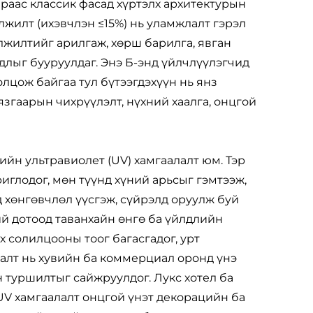
араас классик фасад хүртэлх архитектурын
лжилт (ихэвчлэн ≤15%) нь уламжлалт гэрэл
лжилтийг арилгаж, хөрш барилга, явган
длыг бууруулдаг. Энэ Б-энд үйлчлүүлэгчид
цож байгаа тул бүтээгдэхүүн нь янз
згаарын чихрүүлэлт, нүхний хаалга, онцгой
ийн ультравиолет (UV) хамгаалалт юм. Тэр
иглодог, мөн түүнд хүний арьсыг гэмтээж,
д хөнгөвчлөл үүсгэж, сүйрэлд оруулж буй
й дотоод таванхайн өнгө ба үйлдлийн
х солилцооны тоог багасгадог, урт
лалт нь хувийн ба коммерциал оронд үнэ
 туршилтыг сайжруулдог. Лукс хотел ба
V хамгаалалт онцгой үнэт декорацийн ба