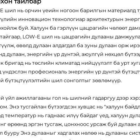
чхон тайлбар
E шил нь орчин үеийн ногоон барилгын материалд ту
үүлийн инновацион технологиар архитектурын энерг
рхойлж буй. Халуун ба гэрлүүн цацрагийн чөлөөт да
атайгаар, LOW-E шил нь цацрагийн дулааны дамжуул
үүлж, өвөлд дулаан алдагдал ба зуны дулаан орж ирэ
д дулаан, энергийн үр дүнтэй, аюулгүй нөхцөл бүтээ
к бригад нь төслийн климатад нийцүүлэлт ба урт ху
 үндэслэн професиональ энергийн үр дүнтэй бүтэцт
эй бүтэцтүүлэлтийн шил сонголтыг зөвлөмүүр.
й үйл ажиллагааны гол нь шилний гадаргуу дээр хэр
юм. Энэ тусгайлан бүтээгдсэн хувцас нь "халуун бай
д температур нь гаднаас илүү байдаг үед, халуун дул
нг өрөөнд эргэн тусгаж, цонхноос урсаж буй дулаан
л бууру Энэ дулааныг хадгалах нөлөө нь дулааны си