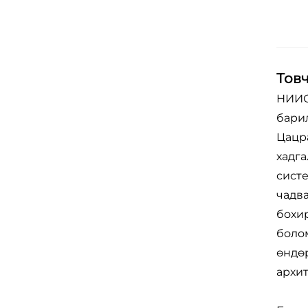
Тов
НИИС
бари
Цацр
хадга
систе
чадва
бохир
болом
өндөр
архит