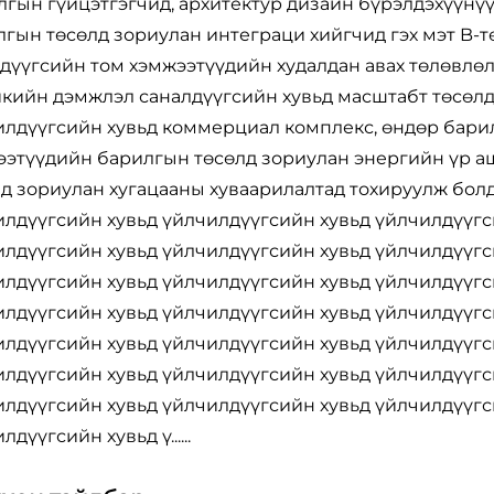
гын гүйцэтгэгчид, архитектур дизайн бүрэлдэхүүнүү
гын төсөлд зориулан интеграци хийгчид гэх мэт B-
дүүгсийн том хэмжээтүүдийн худалдан авах төлөвлөлт
икийн дэмжлэл саналдүүгсийн хувьд масштабт төсөлд
лдүүгсийн хувьд коммерциал комплекс, өндөр барилг
ээтүүдийн барилгын төсөлд зориулан энергийн үр аш
д зориулан хугацааны хуваарилалтад тохируулж бол
илдүүгсийн хувьд үйлчилдүүгсийн хувьд үйлчилдүүгс
илдүүгсийн хувьд үйлчилдүүгсийн хувьд үйлчилдүүгс
илдүүгсийн хувьд үйлчилдүүгсийн хувьд үйлчилдүүгс
илдүүгсийн хувьд үйлчилдүүгсийн хувьд үйлчилдүүгс
илдүүгсийн хувьд үйлчилдүүгсийн хувьд үйлчилдүүгс
илдүүгсийн хувьд үйлчилдүүгсийн хувьд үйлчилдүүгс
илдүүгсийн хувьд үйлчилдүүгсийн хувьд үйлчилдүүгс
лдүүгсийн хувьд ү......