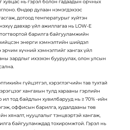
уг хувцас нь гэрэл болон гадаадын орчных
иглоно. Өндөр дулаан нэмэгдэхээс
асгаж, дотоод температурыг хүйтэн
Энэхүү давхар үйл ажиллагаа нь LOW-E
 тогтвортой барилга байгууламжийн
 нийцсэн энерги хэмнэлтийн шийдэл
 эрчим хүчний хэмнэлтийг хангах үйл
аны зардлыг ихээхэн бууруулах, олон улсын
сална.
тикийн гүйцэтгэл, хэрэглэгчийн тав тухтай
хэрэгцээг хангахын тулд харааны гэрлийн
 ил тод байдлын хувилбарууд нь ≥ 70% -ийн
ргэж, оффисын барилга, худалдааны төв
йн хяналт, нууцлалыг тэнцвэртэй хангаж,
рилга байгууламждад тохиромжтой. Гэрэл нь