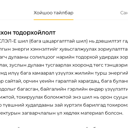
Хойшоо тайлбар
Са
чхон тодорхойлолт
ЛЭЛ-Е шил (бага цацаргалттай шил) нь дэвшилтэт г
лгын энерги хэмнэлтийг хувьсгалжуулах зориулалтт
агч дулааны солилцоог нарийн тодорхой удирдах зор
лах, зуслын дулаан тусгаарлах хооронд төгс тэнцвэри
мд илүү бага хамаарал үзүүлэх жилийн турш энергий
р сайтай, орчин үеийн гаралтай харагдац, бага була
долыг багасган, байгалийн гэрлийн өндөр үзүүлэлти
жтой, тохируулах боломжтой энэ шил нь орон сууцн
 түвшний худалдааны зай хүртэлх барилгад тохиромж
ектурын загварчлалын үл хөдлөх материал болсон.