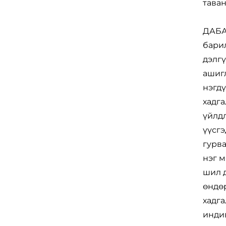
таван
ДАБА
барил
дэлгү
ашигл
нэгдү
хадга
үйлдл
үүсгэ
гурва
нэг 
шил 
өндөр
хадга
индив