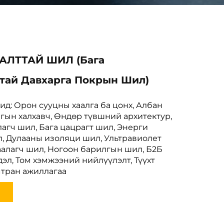
АЛТТАЙ ШИЛ (Бага
тай Давхарга Покрын Шил)
ид: Орон сууцны хаалга ба цонх, Албан
гын халхавч, Өндөр түвшний архитектур,
агч шил, Бага цацрагт шил, Энерги
л, Дулааны изоляци шил, Ультравиолет
аалагч шил, Ногоон барилгын шил, Б2Б
эл, Том хэмжээний нийлүүлэлт, Түүхт
тран ажиллагаа