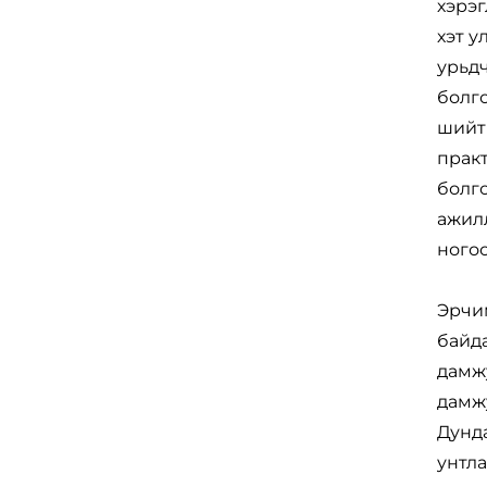
хэрэг
хэт у
урьдч
болго
шийт
прак
болго
ажилл
ногоо
Эрчим
байда
дамжу
дамжу
Дунда
унтла