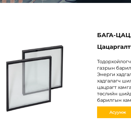
БАГА-ЦАЦ
Цацаргалт
Тодорхойлогч
газрын барил
Энерги хадгал
хадгалагч ши
цацрагт хамг
төслийн шийд
барилгын хам
Асуумж