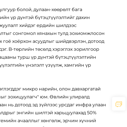
лгуур болой, дулаан-хөөрөлт бага
ийн үр дүнтэй бүтэцтүүлэлтийг дахин
мжуулалт хийдэг ердийн шилдээс
алтыг сонгомол хянахын тулд зохиомжлосон
х гоё хоёрхон асуудлыг шийдвэрлэн, дотоод
дэг. B-төрлийн төсөлд хэрэглэх зорилгоор
гацааны турш үр дүнтэй бүтэцтүүлэлтийн
үүлэлтийн үнэлэлт үзүүлж, хамгийн үр
эглэгддэг микро нарийн, олон давхаргатай
длыг зохицуулагч" юм. Өвлийн улиралд
аан нь дотоод эд зүйлээс урсдаг инфра улаан
 алдрыг энгийн шилтэй харьцуулахад 50%
стемийн ачааллыг хөнгөлж, эрчим хүчний