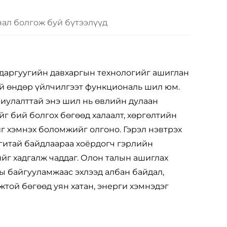
нал болгож буй бүтээлүүд
адаргуугийн давхаргын технологийг ашиглан
ай өндөр үйлчилгээт функциональ шил юм.
иулалттай энэ шил нь өвлийн дулаан
йг бий болгох бөгөөд халаалт, хөргөлтийн
г хэмнэх боломжийг олгоно. Гэрэл нэвтрэх
нгитай байдлаараа хоёрдогч гэрлийн
йг хадгалж чаддаг. Олон талын ашиглах
ы байгууламжаас эхлээд албан байдал,
той бөгөөд уян хатан, энерги хэмнэдэг