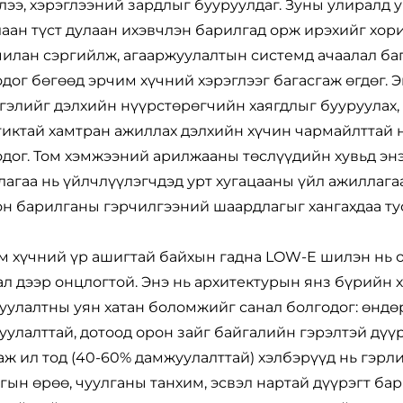
лээ, хэрэглээний зардлыг бууруулдаг. Зуны улиралд 
лаан түст дулаан ихэвчлэн барилгад орж ирэхийг хор
илан сэргийлж, агааржуулалтын системд ачаалал баг
дог бөгөөд эрчим хүчний хэрэглээг багасгаж өгдөг. 
гэлийг дэлхийн нүүрстөрөгчийн хаягдлыг бууруулах,
тиктай хамтран ажиллах дэлхийн хүчин чармайлттай
дог. Том хэмжээний арилжааны төслүүдийн хувьд энэ
агаа нь үйлчлүүлэгчдэд урт хугацааны үйл ажиллага
н барилганы гэрчилгээний шаардлагыг хангахдаа ту
 хүчний үр ашигтай байхын гадна LOW-E шилэн нь оп
л дээр онцлогтой. Энэ нь архитектурын янз бүрийн 
улалтны уян хатан боломжийг санал болгодог: өндөр
улалттай, дотоод орон зайг байгалийн гэрэлтэй дүү
ж ил тод (40-60% дамжуулалттай) хэлбэрүүд нь гэрли
гын өрөө, чуулганы танхим, эсвэл нартай дүүрэгт ба