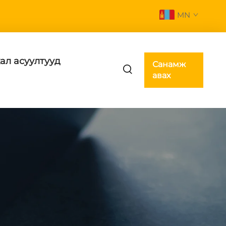
MN
ал асуултууд
Санамж
авах