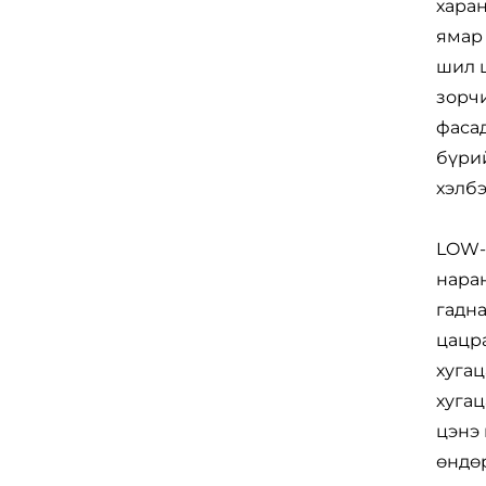
харан
ямар 
шил ш
зорчи
фасад
бүрий
хэлбэ
LOW-E
наран
гадна
цацр
хугац
хугац
цэнэ 
өндө