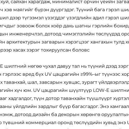
хуй, сайхан харагдаж, минималист орчин үеийн загв
ч хэв маягийг бүрэн дүүргэдэг. Түүний бага гэрэл ши
ил дээр түгээмэл үзэгддэг үзэгдлийн адил гэрэл ши
гчдыг зовоож болох хоёр дахь шатны гэрлийн бохир
ын инженерчлэл, дотоод чимэглэлийн төслүүдэд орол
н архитектурын загварын хэрэгцээг хангахын тулд хя
рээр хасах зэрэг тохируулсан боловс
 шилтний нөгөө чухал давуу тал нь түүний дээд зэрг
 гэрлээс вред бүх UV цацрагийн ≥99%–ыг түүнээс хор
х таванхай, шал, завсарын хувцас, зурагт үйлдвэрлэл
агийн хүч юм. UV цацрагийн шүүлтүүр LOW-E шилтни
ааг хадгалдог, түүн дотор таванхайн түүшлүүрт хүртэл
ааны үйлдлийн зардлыг бүүр багасгадог. Энэ хамгаа
нэмж, дотоод дизайн ба декорын хөрөнгө оруулалтын
р түвшний коммерциал оронд төслүүдийн хувьд энэ U