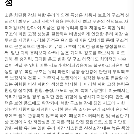
성
소음 차단용 강화 복합 유리의 안전 특성은 사용자 보호와 구조적 신
뢰성이 최우선 고려 사항인 응용 분야에서 최고 수준의 선택으로 자
리매김하게 한다. 이 제품은 강화 유리의 충격 저항성과 복합 유리
구조의 파편 고정 성능을 결합하여 비범상하게 안전한 유리 마감 솔
루션을 제공한다. 강화 공정은 유리를 제어된 열처리를 통해 구조적
으로 근본적으로 변화시켜 유리 내부에 유익한 응력을 형성함으로
써, 일반 퇴화 유리보다 4~5배 높은 기계적 강도를 확보하며, 이로
인해 큰 충격력, 급격한 온도 변화 및 구조 하중에도 치명적인 파손
없이 견딜 수 있다. 비록 강도가 향상되었음에도 불구하고 파손이 발
생할 경우, 복합 구조는 유리 파편이 음향 중간층에 단단히 부착되도
록 보장하여 건물 내 거주자나 보행자에게 심각한 부상을 유발할 수
있는 위험한 비산 파편의 생성을 방지한다. 이러한 파편 고정 능력은
천장형 설치(예: 천창, 중정, 캐노피 등)에 특히 유용한데, 이곳에서는
유리가 떨어질 경우 심각한 안전 위험이 발생하기 때문이다. 안전 혜
택은 보안 용도에도 확장되며, 복합 구조는 강제 침입 시도에 대한
상당한 저항력을 제공한다. 강한 중간층 소재는 유리 표면이 손상된
후에도 쉽게 관통되지 않도록 하기 때문이다. 허리케인 및 극심한 기
상 조건에 대한 저항성은 또 다른 핵심 안전 장점으로, 소음 차단용
강화 복합 유리는 일반 유리 마감 시스템을 산산조각 내는 높은 풍압