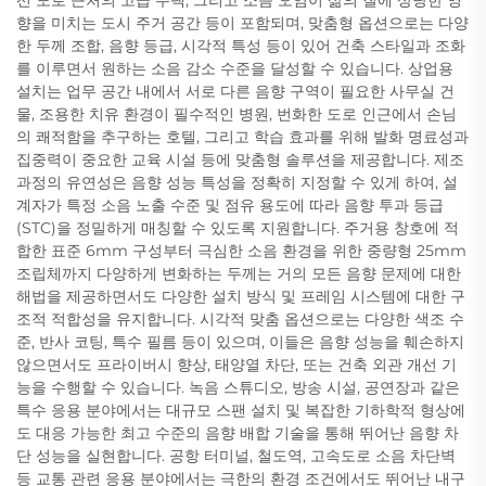
향을 미치는 도시 주거 공간 등이 포함되며, 맞춤형 옵션으로는 다양
한 두께 조합, 음향 등급, 시각적 특성 등이 있어 건축 스타일과 조화
를 이루면서 원하는 소음 감소 수준을 달성할 수 있습니다. 상업용
설치는 업무 공간 내에서 서로 다른 음향 구역이 필요한 사무실 건
물, 조용한 치유 환경이 필수적인 병원, 번화한 도로 인근에서 손님
의 쾌적함을 추구하는 호텔, 그리고 학습 효과를 위해 발화 명료성과
집중력이 중요한 교육 시설 등에 맞춤형 솔루션을 제공합니다. 제조
과정의 유연성은 음향 성능 특성을 정확히 지정할 수 있게 하여, 설
계자가 특정 소음 노출 수준 및 점유 용도에 따라 음향 투과 등급
(STC)을 정밀하게 매칭할 수 있도록 지원합니다. 주거용 창호에 적
합한 표준 6mm 구성부터 극심한 소음 환경을 위한 중량형 25mm
조립체까지 다양하게 변화하는 두께는 거의 모든 음향 문제에 대한
해법을 제공하면서도 다양한 설치 방식 및 프레임 시스템에 대한 구
조적 적합성을 유지합니다. 시각적 맞춤 옵션으로는 다양한 색조 수
준, 반사 코팅, 특수 필름 등이 있으며, 이들은 음향 성능을 훼손하지
않으면서도 프라이버시 향상, 태양열 차단, 또는 건축 외관 개선 기
능을 수행할 수 있습니다. 녹음 스튜디오, 방송 시설, 공연장과 같은
특수 응용 분야에서는 대규모 스팬 설치 및 복잡한 기하학적 형상에
도 대응 가능한 최고 수준의 음향 배합 기술을 통해 뛰어난 음향 차
단 성능을 실현합니다. 공항 터미널, 철도역, 고속도로 소음 차단벽
등 교통 관련 응용 분야에서는 극한의 환경 조건에서도 뛰어난 내구