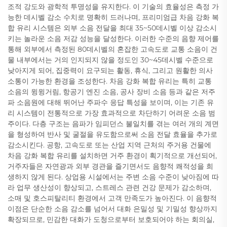
조적 강도와 광학적 투명성을 유지한다. 이 기술의 효율성은 측정 가
능한 데시벨 감소 수치로 명확히 드러나며, 프리미엄급 차음 강화 복
합 유리 시스템은 외부 소음 전달을 최대 35~50데시벨 이상 감소시
키는 놀라운 소음 저감 성능을 달성한다. 이러한 수준의 음향 제어를
통해 외부에서 측정된 80데시벨의 혼잡한 고속도로 교통 소음이 건
물 내부에서는 거의 인지되지 않을 정도인 30~45데시벨 수준으로
낮아지게 되어, 집중력이 요구되는 활동, 휴식, 그리고 원활한 의사
소통이 가능한 환경을 조성한다. 차음 강화 복합 유리는 특히 교통
소음의 윙윙거림, 항공기 엔진 소음, 공사 장비 소음 등과 같은 저주
파 소음원에 대해 뛰어난 주파수 응답 특성을 보이며, 이는 기존 유
리 시스템이 전통적으로 가장 효과적으로 차단하기 어려운 소음 범
주이다. 다층 구조는 음파가 임피던스 불일치를 겪는 여러 개의 계면
을 형성하여 반사 및 굴절을 유도함으로써 소음 전달 효율을 추가로
감소시킨다. 공항, 고속도로 또는 산업 지역 근처의 주거용 건물에
차음 강화 복합 유리를 설치하면 거주 환경이 획기적으로 개선되어,
거주자들은 자연광과 외부 경관을 즐기면서도 음향적 쾌적성을 희
생하지 않게 된다. 상업용 시설에서는 주변 소음 수준이 낮아짐에 따
라 업무 생산성이 향상되고, 스트레스 관련 건강 문제가 감소하며,
소매 및 호스피탈리티 환경에서 고객 만족도가 높아진다. 이 음향적
이점은 단순한 소음 감소를 넘어서 대화 은밀성 및 기밀성 향상까지
확장되므로, 민감한 대화가 도청으로부터 보호되어야 하는 회의실,