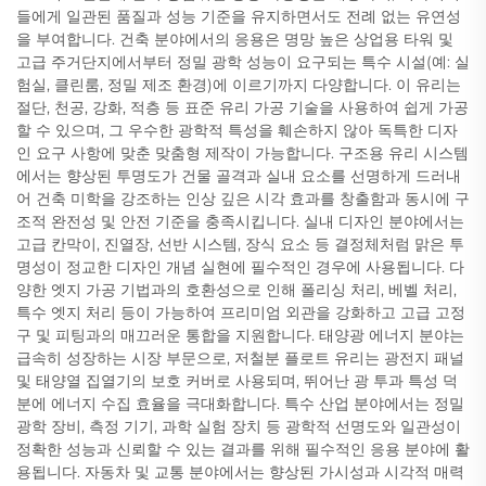
들에게 일관된 품질과 성능 기준을 유지하면서도 전례 없는 유연성
을 부여합니다. 건축 분야에서의 응용은 명망 높은 상업용 타워 및
고급 주거단지에서부터 정밀 광학 성능이 요구되는 특수 시설(예: 실
험실, 클린룸, 정밀 제조 환경)에 이르기까지 다양합니다. 이 유리는
절단, 천공, 강화, 적층 등 표준 유리 가공 기술을 사용하여 쉽게 가공
할 수 있으며, 그 우수한 광학적 특성을 훼손하지 않아 독특한 디자
인 요구 사항에 맞춘 맞춤형 제작이 가능합니다. 구조용 유리 시스템
에서는 향상된 투명도가 건물 골격과 실내 요소를 선명하게 드러내
어 건축 미학을 강조하는 인상 깊은 시각 효과를 창출함과 동시에 구
조적 완전성 및 안전 기준을 충족시킵니다. 실내 디자인 분야에서는
고급 칸막이, 진열장, 선반 시스템, 장식 요소 등 결정체처럼 맑은 투
명성이 정교한 디자인 개념 실현에 필수적인 경우에 사용됩니다. 다
양한 엣지 가공 기법과의 호환성으로 인해 폴리싱 처리, 베벨 처리,
특수 엣지 처리 등이 가능하여 프리미엄 외관을 강화하고 고급 고정
구 및 피팅과의 매끄러운 통합을 지원합니다. 태양광 에너지 분야는
급속히 성장하는 시장 부문으로, 저철분 플로트 유리는 광전지 패널
및 태양열 집열기의 보호 커버로 사용되며, 뛰어난 광 투과 특성 덕
분에 에너지 수집 효율을 극대화합니다. 특수 산업 분야에서는 정밀
광학 장비, 측정 기기, 과학 실험 장치 등 광학적 선명도와 일관성이
정확한 성능과 신뢰할 수 있는 결과를 위해 필수적인 응용 분야에 활
용됩니다. 자동차 및 교통 분야에서는 향상된 가시성과 시각적 매력