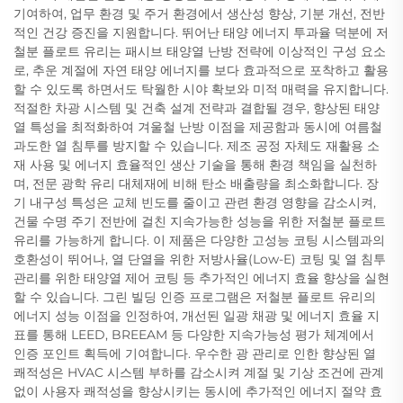
기여하여, 업무 환경 및 주거 환경에서 생산성 향상, 기분 개선, 전반
적인 건강 증진을 지원합니다. 뛰어난 태양 에너지 투과율 덕분에 저
철분 플로트 유리는 패시브 태양열 난방 전략에 이상적인 구성 요소
로, 추운 계절에 자연 태양 에너지를 보다 효과적으로 포착하고 활용
할 수 있도록 하면서도 탁월한 시야 확보와 미적 매력을 유지합니다.
적절한 차광 시스템 및 건축 설계 전략과 결합될 경우, 향상된 태양
열 특성을 최적화하여 겨울철 난방 이점을 제공함과 동시에 여름철
과도한 열 침투를 방지할 수 있습니다. 제조 공정 자체도 재활용 소
재 사용 및 에너지 효율적인 생산 기술을 통해 환경 책임을 실천하
며, 전문 광학 유리 대체재에 비해 탄소 배출량을 최소화합니다. 장
기 내구성 특성은 교체 빈도를 줄이고 관련 환경 영향을 감소시켜,
건물 수명 주기 전반에 걸친 지속가능한 성능을 위한 저철분 플로트
유리를 가능하게 합니다. 이 제품은 다양한 고성능 코팅 시스템과의
호환성이 뛰어나, 열 단열을 위한 저방사율(Low-E) 코팅 및 열 침투
관리를 위한 태양열 제어 코팅 등 추가적인 에너지 효율 향상을 실현
할 수 있습니다. 그린 빌딩 인증 프로그램은 저철분 플로트 유리의
에너지 성능 이점을 인정하여, 개선된 일광 채광 및 에너지 효율 지
표를 통해 LEED, BREEAM 등 다양한 지속가능성 평가 체계에서
인증 포인트 획득에 기여합니다. 우수한 광 관리로 인한 향상된 열
쾌적성은 HVAC 시스템 부하를 감소시켜 계절 및 기상 조건에 관계
없이 사용자 쾌적성을 향상시키는 동시에 추가적인 에너지 절약 효