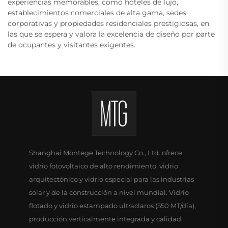
experiencias memorables, como hoteles de lujo,
establecimientos comerciales de alta gama, sedes
corporativas y propiedades residenciales prestigiosas, en
las que se espera y valora la excelencia de diseño por parte
de ocupantes y visitantes exigentes.
Shanghai Montege Technology Co., Ltd. ofrece
vidrio fotovoltaico de alto rendimiento, vidrio
arquitectónico y vidrio especial para las industrias
solar y de la construcción a nivel mundial. Vidrio
flotado y vidrio estampado ultraclaros (550 MT/día),
producción verticalmente integrada y calidad