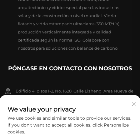
arquitectónico y vidrio especial para las industrias
solar y de la construcción a nivel mundial. Vidrio
flotado y vidrio estampado ultraclaros (550 MT/día),
producción verticalmente integrada y calidad
certificada según la norma ISO. Colabore con
nosotros para soluciones con balance de carbono.
PÓNGASE EN CONTACTO CON NOSOTROS
Edificio 4, pisos 1-2, No. 1628, Calle Lizheng, Área Nueva de
Lingang, Zona de Libre Comercio de China (Shanghai)
We value your privacy
+86-15124919712
We use cookies and similar tools to provide our services.
If you don't want to accept all cookies, click Personalize
[email protected]
cookies.