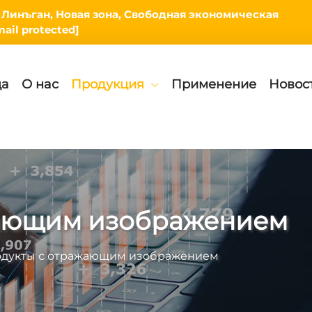
на Линъган, Новая зона, Свободная экономическая
mail protected]
ца
О нас
Продукция
Применение
Новос
жающим изображением
дукты с отражающим изображением