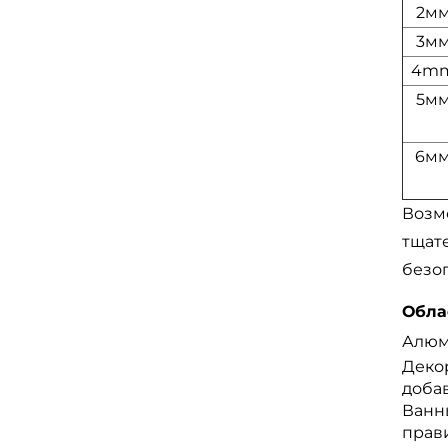
2м
3м
4m
5м
6м
Возм
тщате
безо
Обла
Алюм
Деко
доба
Ванн
прав