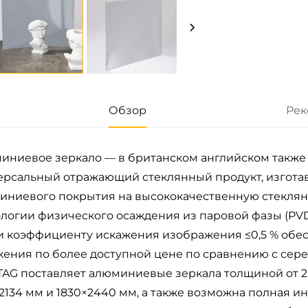
Обзор
Рек
иниевое зеркало — в британском английском также п
ерсальный отражающий стеклянный продукт, изгота
иниевого покрытия на высококачественную стеклян
ологии физического осаждения из паровой фазы (PV
 и коэффициенту искажения изображения ≤0,5 % обе
жения по более доступной цене по сравнению с сер
AG поставляет алюминиевые зеркала толщиной от 2 
2134 мм и 1830×2440 мм, а также возможна полная и