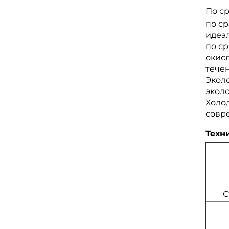
По с
по с
идеа
по с
окис
тече
Экол
экол
Холо
совр
Техн
С