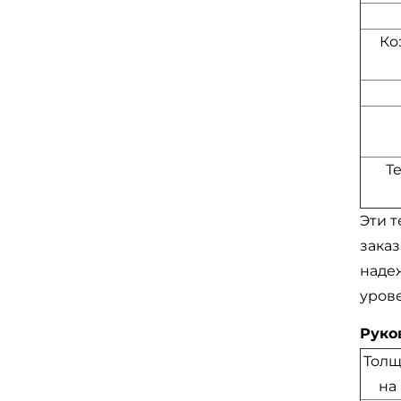
Ко
Т
Эти 
заказ
наде
урове
Руко
Тол
на