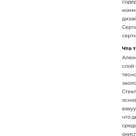
соде
комм
диза
Серт
серти
Что 
Алюм
слой
тесн
экол
Стек
осно
вакуу
что д
сред
окисл