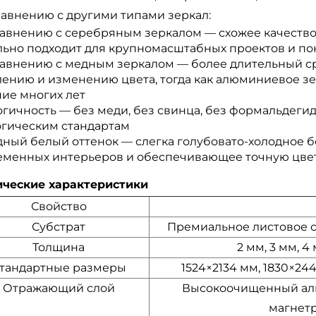
равнению с другими типами зеркал:
равнению с серебряным зеркалом — схожее качество
льно подходит для крупномасштабных проектов и по
равнению с медным зеркалом — более длительный ср
лению и изменению цвета, тогда как алюминиевое зе
ние многих лет
огичность — без меди, без свинца, без формальдеги
огическим стандартам
дный белый оттенок — слегка голубовато-холодное 
еменных интерьеров и обеспечивающее точную цвет
ические характеристики
Свойство
Субстрат
Премиальное листовое с
Толщина
2 мм, 3 мм, 4
тандартные размеры
1524×2134 мм, 1830×2
Отражающий слой
Высокоочищенный алю
магнет