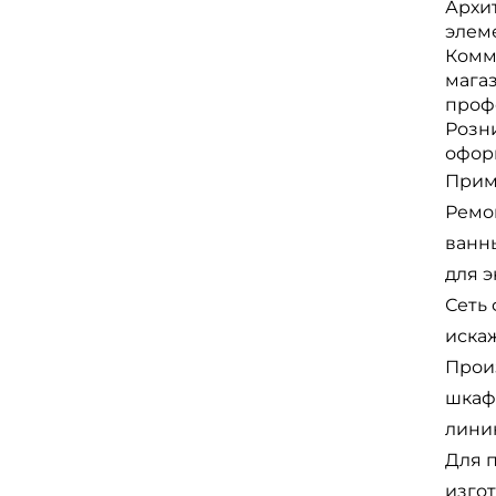
Архи
элем
Комм
мага
проф
Розн
офор
Прим
Ремо
ванн
для 
Сеть 
иска
Прои
шкафо
лини
Для 
изгот