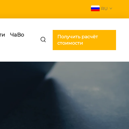
RU
ти
ЧаВо
Получить расчёт
стоимости