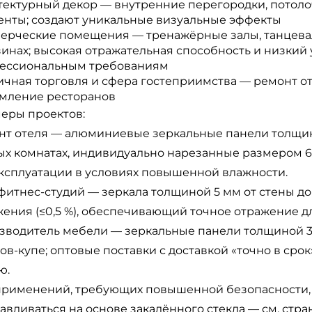
тектурный декор — внутренние перегородки, потоло
енты; создают уникальные визуальные эффекты
ерческие помещения — тренажёрные залы, танцева
зинах; высокая отражательная способность и низкий
ессиональным требованиям
ичная торговля и сфера гостеприимства — ремонт от
мление ресторанов
еры проектов:
нт отеля — алюминиевые зеркальные панели толщино
ых комнатах, индивидуально нарезанные размером 
эксплуатации в условиях повышенной влажности.
фитнес-студий — зеркала толщиной 5 мм от стены до 
жения (≤0,5 %), обеспечивающий точное отражение д
зводитель мебели — зеркальные панели толщиной 3
в-купе; оптовые поставки с доставкой «точно в сро
ю.
применений, требующих повышенной безопасности,
авливаться на основе закалённого стекла — см. стр