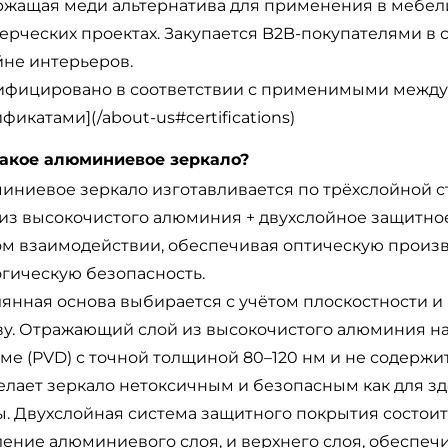
ржащая меди альтернатива для применения в мебели,
ерческих проектах. Закупается B2B-покупателями в 
йне интерьеров.
ифицировано в соответствии с применимыми междун
фикатами](/about-us#certifications)
такое алюминиевое зеркало?
иниевое зеркало изготавливается по трёхслойной с
 из высокочистого алюминия + двухслойное защитно
ом взаимодействии, обеспечивая оптическую произв
огическую безопасность.
лянная основа выбирается с учётом плоскостности и
ву. Отражающий слой из высокочистого алюминия н
ме (PVD) с точной толщиной 80–120 нм и не содержи
елает зеркало нетоксичным и безопасным как для зд
ы. Двухслойная система защитного покрытия состои
ение алюминиевого слоя, и верхнего слоя, обеспечи