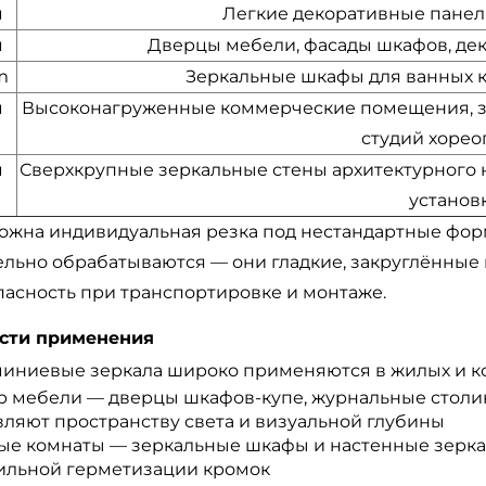
м
Легкие декоративные панели
м
Дверцы мебели, фасады шкафов, де
m
Зеркальные шкафы для ванных к
м
Высоконагруженные коммерческие помещения, зе
студий хоре
м
Сверхкрупные зеркальные стены архитектурного
установ
ожна индивидуальная резка под нестандартные форм
льно обрабатываются — они гладкие, закруглённые и
пасность при транспортировке и монтаже.
сти применения
иниевые зеркала широко применяются в жилых и ко
р мебели — дверцы шкафов-купе, журнальные столик
вляют пространству света и визуальной глубины
ые комнаты — зеркальные шкафы и настенные зеркал
ильной герметизации кромок