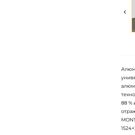
Алюм
унив
алюм
техн
88 %
отра
MONT
1524×