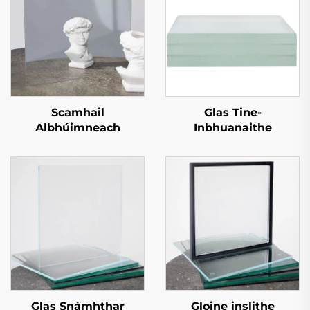
Scamhail
Glas Tine-
Albhúimneach
Inbhuanaithe
Glas Snámhthar
Gloine inslithe