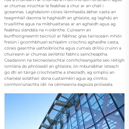
ar chumas iniúchtaí le feabhas a chur ar an cháil i
gceannas. Laghdaíonn córais láimhseála ábhar casta an
teagmháil daonna le haghaidh an ghlaiste, ag laghdú an
truaillithe agus na míbhualtanas ar an aghaidh agus ag
feabhsú slándála na n-oibrithe. Cuireann an
bunfhoirgneamh teicniúil ar fábhrac glas tairisceáin mhóir
freisin i gcomhbhuan echipéim críochnú aghaidhe casta,
córais gearrtha uathoibríocha agus cumais drilliú cruinn a
chuireann ar chumas seirbhísí fabhrú saincheaptha.
Ceadaíonn na teicneolaíochtaí comhcheangailte seo réitigh
iomlána do phróiseáil an ghlaiste, ón mbunábhar isteach
go dtí an táirge críochnaithe a sheoladh, ag simpliú an
chainéal soláthair dona custaiméirí agus ag cinntiú
comhoiriúnachta idir na céimeanna éagsúla próiseála.