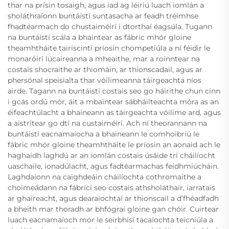
thar na prísin tosaigh, agus iad ag léiriú luach iomlán a
sholáthraíonn buntáistí suntasacha ar feadh tréimhse
fhadtéarmach do chustaiméirí i dtorthaí éagsúla. Tugann
na buntáistí scála a bhaintear as fábric mhór gloine
theamhtháite tairiscintí príosin chompetiúla a ní féidir le
monaróirí lúcaireanna a mheaithe, mar a roinntear na
costais shocraithe ar thiomáin, ar thionscadail, agus ar
phersónal speisialta thar vóilimeanna táirgeachta níos
airde. Tagann na buntáistí costais seo go háirithe chun cinn
i gcás ordú mór, áit a mbaintear sábháilteachta móra as an
éifeachtúlacht a bhaineann as táirgeachta vóilime ard, agus
a aistrítear go dtí na custaiméirí. Ach ní theorannann na
buntáistí eacnamaíocha a bhaineann le comhoibriú le
fábric mhór gloine theamhtháite le príosin an aonaid ach le
haghaidh laghdú ar an iomlán costais úsáide trí cháilíocht
uaschaile, ionadúlacht, agus fadtéarmachas feidhmiúcháin.
Laghdaíonn na caighdeáin cháilíochta cothromaithe a
choimeádann na fábricí seo costais athsholáthair, iarratais
ar ghaireacht, agus dearaíochtaí ar thionscail a d’fhéadfadh
a bheith mar thoradh ar bhfógraí gloine gan chóir. Cuirtear
luach eacnamaíoch mór le seirbhísí tacaíochta teicniúla a