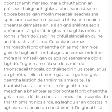
dtionscnamh mar seo, mar a chruthaíonn an
próiseas tháirgeadh ghlas a bhriseann isteach i
bpíosa beaga, gan mórán mearcair, seachas sna
spriocanna caorach mearcair a bhriseann nuair a
dhéantar damáiste air. Is é an gné shláinte seo a
dhéanann táirgí ó fábric ghearrtha ghlas móir an
rogha is fearr do úsáidí ina bhfuil slándáil an duine
an tábhachtach is mó. Ceadaíonn cumas
tháirgeadh fábric ghearrtha ghlas móir am níos
gaire le haghaidh torthaí agus an cumas orduithe
móra a láimhseáil gan calaois nó seansanna díol a
laghdú. Tugann an scála seo leas mór do
thionscadail thógála, do tháirgeoirí gluaisteán, agus
do ghnóthaí eile a bhíonn gá acu le go leor ghlas
gearrtha laistigh de thréimhsí ama caite. Tá
buntáistí costais ann freisin ón gcothromú
meáchan a bhaintear as oibríochtaí fábric ghearrtha
ghlas móir, a féidir a chostais shocraithe a scaoileadh
thar thiomáint níos airde, ag laghdú ar an gcostas in
aghaidh an aonaid do chustaiméirí. De ghnáth, tá