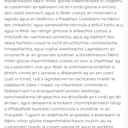
sholáthraíonn fábric mhór gloine theamhtháite trí chabhrú
le custaiméirí an spéiseam nó an t-ordú gloine a oiriúnú
don úsáid shonrach, agus is féidir costais an mhaireáin a
laghdú agus an feidhmiú a fheabhsú. Úsáideann na fábricí
seo innealtóirí agus saineolaithe teicniúla a bhfuil taithí acu,
agus is féidir leo réitigh ghloine is éifeachtaí costais a
mholadh do riachtanais sonracha, agus ag tabhairt faoi
deara fachtóirí cosúil le lucht struchtúrtha, coinníollacha
timpeallachta, agus roghaí aistéiteacha. Laghdaíonn an
oiriúnacht ar an gcearnán soláthair a sholáthraíonn fábric
mhór gloine theamhtháite costais an stoc a chaithtear ag
na custaiméirí, mar gur féidir le scéimeanna soláthair a
bheith cinnte an t-iarratas a dhéanamh ag an am ceart
(just-in-time), rud a laghdaíonn na riachtanais maidir le
capallacht oibre. I measc na mbuntáistí comhoibriú
fadtéarmach tá arrangaimentí príosin leantóige,
saincheadlanna táirgeachta ina dtiocfaidh an t-ordú go dtí
an barr, agus deiseanna le forbairt chomhpháirteach táirgí
a d’fhéadfadh buntáistí comhorcúla a sholáthar ar an
margadh. Tugann an stabhlacht airgeadais a bhaineann le
fábric mhór gloine theamhtháite freisin muinín do na
custaiméirí maidir le cúram gaireacht agus le seirbhísí