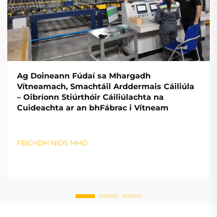
Ag Doineann Fúdaí sa Mhargadh
Vítneamach, Smachtáil Arddermais Cáiliúla
– Oibríonn Stiúrthóir Cáiliúlachta na
Cuideachta ar an bhFábrac i Vítneam
FEICHDH NÍOS MHÓ