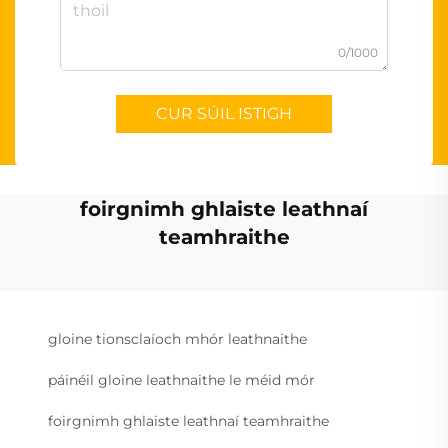
0/1000
CUR SÚIL ISTIGH
foirgnimh ghlaiste leathnaí
teamhraithe
gloine tionsclaíoch mhór leathnaithe
páinéil gloine leathnaithe le méid mór
foirgnimh ghlaiste leathnaí teamhraithe