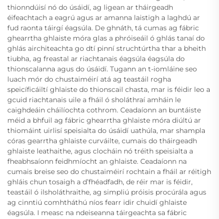
thionndúisí nó do úsáidí, ag ligean ar tháirgeadh
éifeachtach a eagrú agus ar amanna laistigh a laghdú ar
fud raonta táirgí éagsúla. De ghnáth, tá cumas ag fábric
ghearrtha ghlaiste móra glas a phróiseáil ó ghlás tanaí do
ghlás airchiteachta go dtí pinní struchtúrtha thar a bheith
tiubha, ag freastal ar riachtanais éagsúla éagsúla do
thionscalanna agus do úsáidí. Tugann an t-iomláine seo
luach mór do chustaiméirí atá ag teastáil rogha
speicíficáiltí ghlaiste do thionscail chasta, mar is féidir leo a
gcuid riachtanais uile a fháil ó sholáthraí amháin le
caighdeáin cháilíochta cothrom. Ceadaíonn an buntáiste
méid a bhfuil ag fábric ghearrtha ghlaiste móra diúltú ar
thiomáint uirlisí speisialta do úsáidí uathúla, mar shampla
córas gearrtha ghlaiste curváilte, cumais do tháirgeadh
ghlaiste leathaithe, agus clocháin nó tréith speisialta a
fheabhsaíonn feidhmíocht an ghlaiste. Ceadaíonn na
cumais breise seo do chustaiméirí rochtain a fháil ar réitigh
ghláis chun tosaigh a d’fhéadfadh, de réir mar is féidir,
teastáil ó ilsholáthraithe, ag simpliú próisis procúrála agus
ag cinntiú comhtháthú níos fearr idir chuidí ghlaiste
éagsúla. I measc na ndeiseanna táirgeachta sa fábric