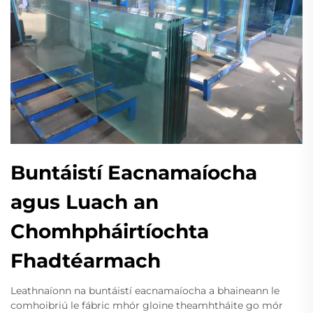
Buntáistí Eacnamaíocha
agus Luach an
Chomhpháirtíochta
Fhadtéarmach
Leathnaíonn na buntáistí eacnamaíocha a bhaineann le
comhoibriú le fábric mhór gloine theamhtháite go mór