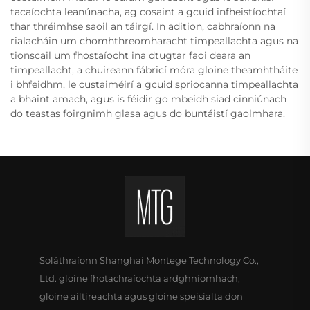
tacaíochta leanúnacha, ag cosaint a gcuid infheistíochtaí
thar thréimhse saoil an táirgí. In adition, cabhraíonn na
rialacháin um chomhthreomharacht timpeallachta agus na
tionscail um fhostaíocht ina dtugtar faoi deara an
timpeallacht, a chuireann fábricí móra gloine theamhtháite
i bhfeidhm, le custaiméirí a gcuid spriocanna timpeallachta
a bhaint amach, agus is féidir go mbeidh siad cinniúnach
do teastas foirgnimh glasa agus do buntáistí gaolmhara.
Soláthraíonn Shanghai Montege Technology Co.,
Ltd. gloine fhotachraíochta ardghníomhach,
gloine ailtireachta agus gloine speisialta don