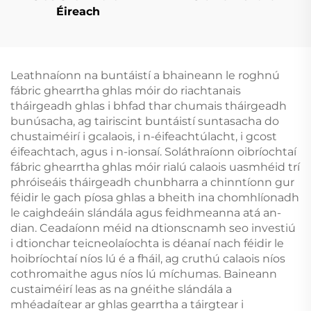
Éireach
Leathnaíonn na buntáistí a bhaineann le roghnú
fábric ghearrtha ghlas móir do riachtanais
tháirgeadh ghlas i bhfad thar chumais tháirgeadh
bunúsacha, ag tairiscint buntáistí suntasacha do
chustaiméirí i gcalaois, i n-éifeachtúlacht, i gcost
éifeachtach, agus i n-ionsaí. Soláthraíonn oibríochtaí
fábric ghearrtha ghlas móir rialú calaois uasmhéid trí
phróiseáis tháirgeadh chunbharra a chinntíonn gur
féidir le gach píosa ghlas a bheith ina chomhlíonadh
le caighdeáin slándála agus feidhmeanna atá an-
dian. Ceadaíonn méid na dtionscnamh seo investiú
i dtionchar teicneolaíochta is déanaí nach féidir le
hoibríochtaí níos lú é a fháil, ag cruthú calaois níos
cothromaithe agus níos lú míchumas. Baineann
custaiméirí leas as na gnéithe slándála a
mhéadaítear ar ghlas gearrtha a táirgtear i