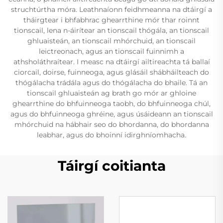
struchtúrtha móra. Leathnaíonn feidhmeanna na dtáirgí a
tháirgtear i bhfabhrac ghearrthine mór thar roinnt
tionscail, lena n-áirítear an tionscail thógála, an tionscail
ghluaisteán, an tionscail mhórchuid, an tionscail
leictreonach, agus an tionscail fuinnimh a
athsholáthraítear. I measc na dtáirgí ailtireachta tá ballaí
ciorcail, doirse, fuinneoga, agus glásáil shábháilteach do
thógálacha trádála agus do thógálacha do bhaile. Tá an
tionscail ghluaisteán ag brath go mór ar ghloine
ghearrthine do bhfuinneoga taobh, do bhfuinneoga chúl,
agus do bhfuinneoga ghréine, agus úsáideann an tionscail
mhórchuid na hábhair seo do bhordanna, do bhordanna
leabhar, agus do bhoinní idirghníomhacha.
Táirgí coitianta