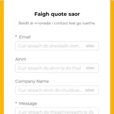
Faigh quote saor
Beidh ár n-ionadaí i contact leat go luaithe.
Email
0/100
Ainm
0/100
Company Name
0/200
Message