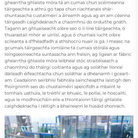
ghearrtha ghlaiste móra tá an cumas chun scéimeanna
táirgeachta a athrú go tapa chun riachtanais shár-
shuntasacha custaiméirí a áireamh agus ag an am céanna
táirgeadh caighdeánach a chaomhnú do orduithe gnáth.
Tagann an ghluaiseacht oibre seo ó il-líne táirgeachta, ó
thuarastail mhór ar uirlisí, agus ó chumais lucht oibre
scileanta a d’fhéadfadh a athshocrú nuair is gá. I measc na
gcumais táirgeachta iomláine tá cumais stórála agus
loingseoireachta suntasacha ann freisin, ag ligean ar fábric
ghearrtha ghlaiste móra leibhéal stóc straitéiseach a
chaomhnú do tháirgí coitianta agus ag soláthar líonraí
dáileadh éifeachtacha chun soláthar a dhéanamh i gceart-
am. Ceadaíonn seirbhísí fabhrála saincheaptha laistigh den
fhoirgnimh seo do chustaiméirí speicífidh a mbaint le
tomhais uathúla, le tréithí ar bhuaic, le pollaí, le hoscailtí,
agus le modhnúcháin eile a thiontaíonn táirgí ghlaiste
caighdeánacha i réitigh a bhaineann le húsáid shonrach.