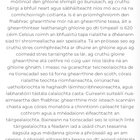
móilíniúil den ghloine shimplí go bunúsach, ag cruthú
táirgí a bhfuil neart agus sábháilteacht níos mó acu ná na
comhchoirnigh coitianta. Is é an príomhghníomh den
fhabhrac ghearrthine mór ná an ghearrthine teasa, áit a
ghearrthintear leathanaigh ghloine go dtí timpeall is 620
céim Celsius roimh an bhfuairtú tapa rialaithe a dhéanann
siad trí shroimeallacha aeir speisialta. Tá an próiseas seo ag
cruthú stres comhphréachta ar dhuine an ghloine agus ag
coimeád stres tarraingthe sa lár, ag cruthú gloine
ghearrthine atá ceithre nó cúig uair níos láidre ná an
ghloine ghnáth. I measc na gcarachtar teicneolaíochta de
na tionscadail seo tá forna ghearrthine den scoth, córais
rialaithe teochta ríomhaireachta, oiriúnachas
uathoibríochta le haghaidh láimhscribhneoireachta, agus
labharatóirí tástála calaíochta casta. Cuireann suiteáilí nua-
aimseartha den fhabhrac ghearrthine mór isteach scannáin
chasta agus córais monatóra a chinntíonn caileacht táirge
cothrom agus a mhéadaíonn éifeachtacht an
táirgealaíochta. Baineann na tionscadail seo le iolrach línte
táirgealaíochta a féadann iad a úsáid chun teasanna
éagsúla agus méidanna gloine a phróiseáil ag an am
céanna, ó phainéil ailtireachta beaga go dtí aonaid ghlásála