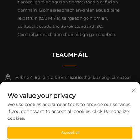
tionscal ghréine agus an tionscal tógála ar fud an
domhain. Gloine sreabhach an-ghlan agus gloine
le patrúin (550 MT/lá), táirgeadh go hiomlán,
cáilteacht ceadaithe de réir standaird ISO.
Comhpháirteach linn chun réitigh gan charbón.
TEAGMHÁIL
Ailbhe 4, Ballaí 1-2, Uimh. 1628 Bóthar Lizheng, Limistéar
Nua Lingang, Ceanntair Shaoráide na Síne (Shanghai)
We value your privacy
+86-15124919712
We use cookies and similar tools to provide our services.
If you don't want to accept all cookies, click Personalize
[email protected]
cookies.
Accept all
CúlchópyRIGHT © 2026 Shanghai Montege Technology Co., Ltd.
Gach ceart ar cosaint.
Beartas Príobháideachta