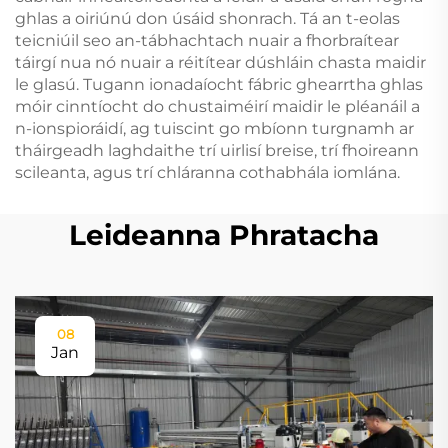
ghlas a oiriúnú don úsáid shonrach. Tá an t-eolas
teicniúil seo an-tábhachtach nuair a fhorbraítear
táirgí nua nó nuair a réitítear dúshláin chasta maidir
le glasú. Tugann ionadaíocht fábric ghearrtha ghlas
móir cinntíocht do chustaiméirí maidir le pléanáil a
n-ionspioráidí, ag tuiscint go mbíonn turgnamh ar
tháirgeadh laghdaithe trí uirlisí breise, trí fhoireann
scileanta, agus trí chláranna cothabhála iomlána.
Leideanna Phratacha
08
Jan