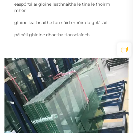
easpórtálaí gloine leathnaithe le tine le fhoirm
mhór
gloine leathnaithe formáid mhóir do ghlásáil
páinéil ghloine dhoctha tionsclaíoch