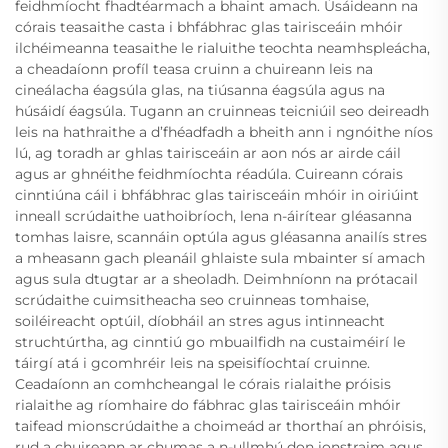
feidhmíocht fhadtéarmach a bhaint amach. Úsáideann na
córais teasaithe casta i bhfábhrac glas tairisceáin mhóir
ilchéimeanna teasaithe le rialuithe teochta neamhspleácha,
a cheadaíonn profíl teasa cruinn a chuireann leis na
cineálacha éagsúla glas, na tiúsanna éagsúla agus na
húsáidí éagsúla. Tugann an cruinneas teicniúil seo deireadh
leis na hathraithe a d’fhéadfadh a bheith ann i ngnóithe níos
lú, ag toradh ar ghlas tairisceáin ar aon nós ar airde cáil
agus ar ghnéithe feidhmíochta réadúla. Cuireann córais
cinntiúna cáil i bhfábhrac glas tairisceáin mhóir in oiriúint
inneall scrúdaithe uathoibríoch, lena n-áirítear gléasanna
tomhas laisre, scannáin optúla agus gléasanna anailís stres
a mheasann gach pleanáil ghlaiste sula mbainter sí amach
agus sula dtugtar ar a sheoladh. Deimhníonn na prótacail
scrúdaithe cuimsitheacha seo cruinneas tomhaise,
soiléireacht optúil, díobháil an stres agus intinneacht
struchtúrtha, ag cinntiú go mbuailfidh na custaiméirí le
táirgí atá i gcomhréir leis na speisifíochtaí cruinne.
Ceadaíonn an comhcheangal le córais rialaithe próisis
rialaithe ag ríomhaire do fábhrac glas tairisceáin mhóir
taifead mionscrúdaithe a choimeád ar thorthaí an phróisis,
rud a chuireann ar chumas a n-ullmhú don ionstraim agus