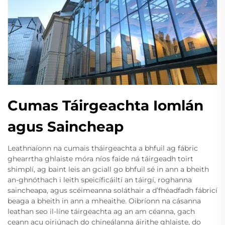
Cumas Táirgeachta Iomlán
agus Saincheap
Leathnaíonn na cumais tháirgeachta a bhfuil ag fábric
ghearrtha ghlaiste móra níos faide ná táirgeadh toirt
shimplí, ag baint leis an gciall go bhfuil sé in ann a bheith
an-ghnóthach i leith speicíficáiltí an táirgí, roghanna
saincheapa, agus scéimeanna soláthair a d’fhéadfadh fábricí
beaga a bheith in ann a mheaithe. Oibríonn na cásanna
leathan seo il-líne táirgeachta ag an am céanna, gach
ceann acu oiriúnach do chineálanna áirithe ghlaiste, do