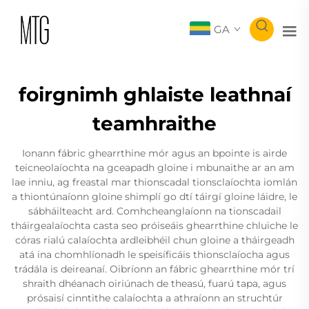
GA
foirgnimh ghlaiste leathnaí
teamhraithe
Ionann fábric ghearrthine mór agus an bpointe is airde
teicneolaíochta na gceapadh gloine i mbunaithe ar an am
lae inniu, ag freastal mar thionscadal tionsclaíochta iomlán
a thiontúnaíonn gloine shimplí go dtí táirgí gloine láidre, le
sábháilteacht ard. Comhcheanglaíonn na tionscadail
tháirgealaíochta casta seo próiseáis ghearrthine chluiche le
córas rialú calaíochta ardleibhéil chun gloine a tháirgeadh
atá ina chomhlíonadh le speisíficáis thionsclaíocha agus
trádála is deireanaí. Oibríonn an fábric ghearrthine mór trí
shraith dhéanach oiriúnach de theasú, fuarú tapa, agus
prósaisí cinntithe calaíochta a athraíonn an struchtúr