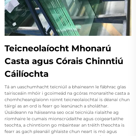
Teicneolaíocht Mhonarú
Casta agus Córais Chinntiú
Cáilíochta
Tá an uaschumhacht teicniúil a bhaineann le fábhrac glas
tairisceáin mhóir i gcoimeád na gcóras monaraithe casta a
chomhcheanglaíonn roinnt teicneolaíochtaí is déanaí chun
táirgí as an ord is fearr go leanúnach a sholáthar.
Úsáideann na háiseanna seo ocaí teicniúla rialaithe ag
ríomhaire le cumais mionscrúdaithe agus coigeartaithe
teochta, a chinntíonn go mbaintear an tréith theochta is
fearr as gach pleanáil ghlaiste chun neart is mó agus