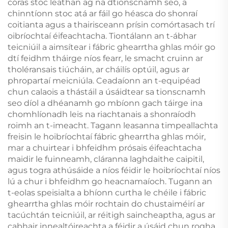
córas stoc leathan ag na dtionscnamh seo, a
chinntíonn stoc atá ar fáil go héasca do shonraí
coitianta agus a thairisceann prísin comórtasach trí
oibríochtaí éifeachtacha. Tiontálann an t-ábhar
teicniúil a aimsítear i fábric ghearrtha ghlas móir go
dtí feidhm tháirge níos fearr, le smacht cruinn ar
tholéransais tiúcháin, ar cháilís optúil, agus ar
phropartaí meicniúla. Ceadaíonn an t-equipéad
chun calaois a thástáil a úsáidtear sa tionscnamh
seo díol a dhéanamh go mbíonn gach táirge ina
chomhlíonadh leis na riachtanais a shonraíodh
roimh an t-imeacht. Tagann leasanna timpeallachta
freisin le hoibríochtaí fábric ghearrtha ghlas móir,
mar a chuirtear i bhfeidhm prósais éifeachtacha
maidir le fuinneamh, cláranna laghdaithe caipitil,
agus togra athúsáide a níos féidir le hoibríochtaí níos
lú a chur i bhfeidhm go heacnamaíoch. Tugann an
t-eolas speisialta a bhíonn curtha le chéile i fábric
ghearrtha ghlas móir rochtain do chustaiméirí ar
tacúchtán teicniúil, ar réitigh saincheaptha, agus ar
cabhair innealtóireachta a féidir a úsáid chun rogha