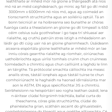
leaththaite ar mhéid mór ná gloine a tháirgeadh atá níos
mó ná an méid caighdeánach, go minic ag fáil go dtí méid
3000mm x 6000mm nó níos mó, agus ag coimeád an
tionscnamh struchtúrtha agus an soiléiriú optúil. Tá an
bonn teicniúil ar na hoibreanna seo bunaithe ar chóras
fuaróga casta a theaslaíonn an gloine go dtí timpeall is 650
céim celsius sula gcothraítear í go tapa trí shluasaí aer
rialaithe, ag cruthú patrúin stres istigh a mhéadaíonn an
láidir go dtí cúig uair ná an gloine ghainmheach. Úsáideann
aicearra eispórtála gloine leaththaite ar mhéid mór an lae
inniu córais gearrtha rialaithe ag ríomhair, oiriúnachas
uathoibríochta agus uirlisí tomhais cruinn chun cruinneas
toiméadach a chinntiú agus chun cailliúint a laghdú le linn
an táirgthe. Tá prótócolaí smachta cáilíochta ina measc
anailís stres, tástáil ionphais agus tástáil tuirse te chun
comhoiriúnacht le haghaidh na haonad idirnáisiúnta mar
aon le ASTM, EN agus speicifíochtaí JIS a chinntiú.
Seirbheisíonn na heispórtáirí seo rogha leathan úsáidí, lena
n-áirítear clúdaí foirgnimh tráchtála, ballaí curta do
theachanna, córas glás struchtúrtha, clúdaí do
phainéalacha grian, scátháin ascaint do ghluaisteáin,
comhpháirteanna do threoití agus gnéithe ailtireachta. Cé