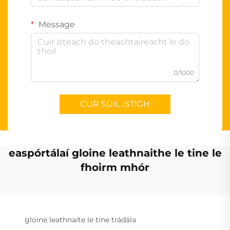
Message
0/1000
CUR SÚIL ISTIGH
easpórtálaí gloine leathnaithe le tine le
fhoirm mhór
gloine leathnaite le tine trádála