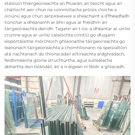
stáisiúin tháirgeoireachta an fhuarán, an teocht agus an
cháilíocht aeir chun na coinníollacha próisis cloiche a
oiriúnú agus chun загрязнение a sheachaint a d’fhéadfadh
tionchar a dhéanamh ar bhrí agus ar fheidhm an
táirgeoireachta deiridh. Tugann an t-íoc a dhéantar ar uirlisí
cruinne agus ar uirlisí calaíochta cinntiú go dtugann
eispórtálaithe mórchloch ghlaonaithe táirgeoireachta go
leanúnach táirgeoireachta a chomhlíonann na speisialtóirí
atá riachtanach do thionscadail ailtireachta ardghrádach,
feidhmeanna gloine struchtúrtha, agus suiteálacha
ábhartha don tslándáil, áit a n-éigean ní féidir a ghlacadh.