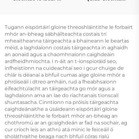
Askartúlacht)
Athroichte)
Tugann eispórtáirí gloine threoshláintithe le forbairt
mhór an-bheag sábháilteachta costais trí
mheaitheanna táirgeachta a bhaineann le beartas
méid, a laghdaíonn costais táirgeachta in aghaidh
an aonaid agus a chaomhnaíonn caighdeáin
ardfheidhmíochta. I n-áit an t-ionspioráid seo,
infheistíonn na cuideachtaí seo i gcur chuige de
chlár is déanaí a bhfuil cumas aige gloine mhór a
phróiseáil i dtreo amháin, rud a fheabhsaíonn
éifeachtúlacht an táirgeachta go mór agus a
laghdaíonn ama an lae do riachtanais tionscail
shuntasacha. Cinntíonn na próisis táirgeachta
caighdeánaithe a úsáideann eispórtáirí gloine
threoshláintithe le forbairt mhór an-bheag an
chothromú ar an gcaighdeán ar fad na sochair, ag
cur críoch leis an athrú atá minic le feiceáil ó
sholáthraithe beaga nach bhfuil córas rialú