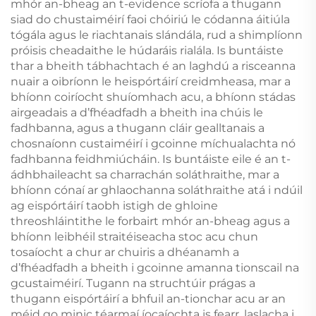
mhór an-bheag an t-evidence scríofa a thugann
siad do chustaiméirí faoi chóiriú le códanna áitiúla
tógála agus le riachtanais slándála, rud a shimplíonn
próisis cheadaithe le húdaráis rialála. Is buntáiste
thar a bheith tábhachtach é an laghdú a risceanna
nuair a oibríonn le heispórtáirí creidmheasa, mar a
bhíonn coiríocht shuíomhach acu, a bhíonn stádas
airgeadais a d’fhéadfadh a bheith ina chúis le
fadhbanna, agus a thugann cláir gealltanais a
chosnaíonn custaiméirí i gcoinne míchualachta nó
fadhbanna feidhmiúcháin. Is buntáiste eile é an t-
ádhbhaileacht sa charrachán soláthraithe, mar a
bhíonn cónaí ar ghlaochanna soláthraithe atá i ndúil
ag eispórtáirí taobh istigh de ghloine
threoshláintithe le forbairt mhór an-bheag agus a
bhíonn leibhéil straitéiseacha stoc acu chun
tosaíocht a chur ar chuiris a dhéanamh a
d’fhéadfadh a bheith i gcoinne amanna tionscail na
gcustaiméirí. Tugann na struchtúir prágas a
thugann eispórtáirí a bhfuil an-tionchar acu ar an
méid go minic téarmaí íocaíochta is fearr, laslacha i