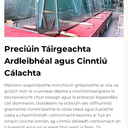
Preciúin Táirgeachta
Ardleibhéal agus Cinntiú
Cálachta
Máiríonn eispórtálaithe mórchloch ghlaonaithe ar nós na
gclóch mór le cruinneas déanta a chomhcheanglaite le
teicneolaíocht chun tosaigh agus le prótacail éigeandála
cáil díomhaoin. Úsáideann na stáisiúin seo ollfhuinnisí
glaonaithe ríomhrialaithe le córas teasa agus fuaraithe
casta a chaomhnóidh cothromacht teochta ar fud an
iolrach cloiche iomlán, ag cinntiú dáileadh cothromach an
t-áineamh agus na gceapachtaí neart is fearr. Tá