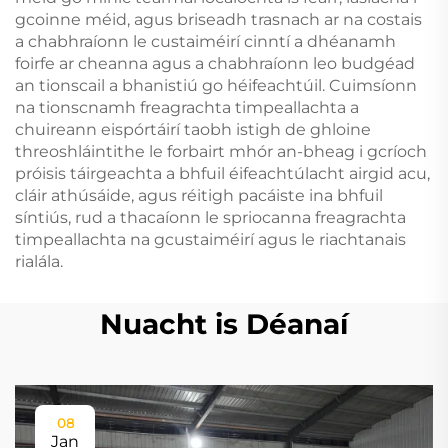
gcoinne méid, agus briseadh trasnach ar na costais
a chabhraíonn le custaiméirí cinntí a dhéanamh
foirfe ar cheanna agus a chabhraíonn leo budgéad
an tionscail a bhanistiú go héifeachtúil. Cuimsíonn
na tionscnamh freagrachta timpeallachta a
chuireann eispórtáirí taobh istigh de ghloine
threoshláintithe le forbairt mhór an-bheag i gcríoch
próisis táirgeachta a bhfuil éifeachtúlacht airgid acu,
cláir athúsáide, agus réitigh pacáiste ina bhfuil
síntiús, rud a thacaíonn le spriocanna freagrachta
timpeallachta na gcustaiméirí agus le riachtanais
rialála.
Nuacht is Déanaí
08
Jan