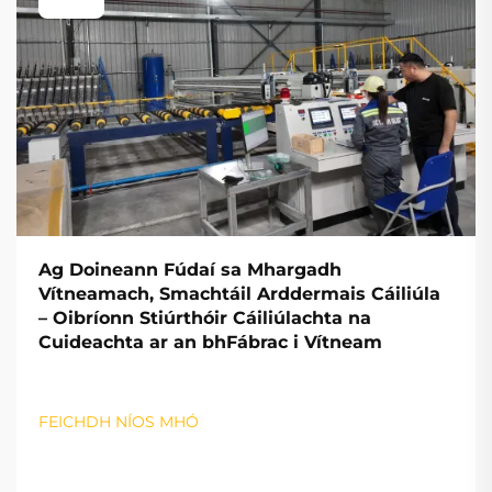
Ag Doineann Fúdaí sa Mhargadh
Vítneamach, Smachtáil Arddermais Cáiliúla
– Oibríonn Stiúrthóir Cáiliúlachta na
Cuideachta ar an bhFábrac i Vítneam
FEICHDH NÍOS MHÓ