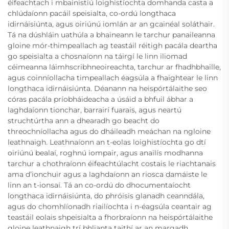
éifeachtach i mbainistiú loighistíochta domhanda casta a
chlúdaíonn pacáil speisialta, co-ordú longthaca
idirnáisiúnta, agus oiriúnú iomlán ar an gcainéal soláthair.
Tá na dúshláin uathúla a bhaineann le tarchur panaileanna
gloine mór-thimpeallach ag teastáil réitigh pacála deartha
go speisialta a chosnaíonn na táirgí le linn iliomad
céimeanna láimhscribhneoireachta, tarchur ar fhadhbhaille,
agus coinníollacha timpeallach éagsúla a fhaightear le linn
longthaca idirnáisiúnta. Déanann na heispórtálaithe seo
córas pacála príobháideacha a úsáid a bhfuil ábhar a
laghdaíonn tionchar, barrairí fuarais, agus neartú
struchtúrtha ann a dhearadh go beacht do
threochníollacha agus do dháileadh meáchan na ngloine
leathnaigh. Leathnaíonn an t-eolas loighistíochta go dtí
oiriúnú bealaí, roghnú iompair, agus anailís modhanna
tarchur a chothraíonn éifeachtúlacht costais le riachtanais
ama d’ionchuir agus a laghdaíonn an riosca damáiste le
linn an t-ionsaí. Tá an co-ordú do dhocumentaíocht
longthaca idirnáisiúnta, do phróisis glanadh ceanndála,
agus do chomhlíonadh riailíochta i n-éagsúla ceantair ag
teastáil eolais shpeisialta a fhorbraíonn na heispórtálaithe
gloine leathnaigh trí bhlianta taithí ar an margadh