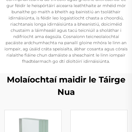
gur féidir le heispórtáirí aicearra leaththaite ar mhéid mór
bunaithe go maith a bheith ag bainistiú an tsoláthair
idirnáisiúnta, is féidir leo logaistíocht chasta a choordiú,
riachtanais longa idirnáisiúnta a bheanistiú, doiciméid
chustaim a láimhseáil agus tacú teicniúil a sholáthar i
ndifríocht ama éagsúla. Cosnaíonn teicneolaíochtaí
pacáiste ardchumhachta na panaílí gloine mhóra le linn an
iompair, ag úsáid cráta speisialta, ábhar cosanta agus córais
rialaithe fiáine chun damáiste a sheachaint le linn iompair
fhadtéarmach go dtí díoltóirí idirnáisiúnta.
Molaíochtaí maidir le Táirge
Nua