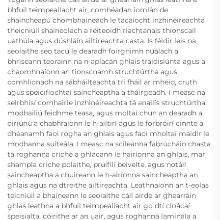
bhfuil teimpeallacht air, comhéadan iomlán de
shaincheapú chombhaineach le tacaíocht inzhinéireachta
theicniúil shaineolach a réiteoidh riachtanais thionscail
uathúla agus dúshláin ailtireachta casta. Is féidir leis na
seolaithe seo tacú le dearadh foirgnimh nuálach a
bhriseann teorainn na n-aplacán ghlais traidisiúnta agus a
chaomhnaíonn an tionscnamh struchtúrtha agus
comhlíonadh na sábháilteachta trí fháil ar mhéid, cruth
agus speicifíochtaí saincheaptha a tháirgeadh. I measc na
seirbhísí comhairle inzhinéireachta tá anailís struchtúrtha,
modhailiú feidhme teasa, agus moltaí chun an dearadh a
oiriúnú a chabhraíonn le h-ailtirí agus le forbróirí cinnte a
dhéanamh faoi rogha an ghlais agus faoi mholtaí maidir le
modhanna suiteála. I measc na scileanna fabrúcháin chasta
tá roghanna críche a ghlacann le hairíonna an ghlais, mar
shampla críche polaithe, pruifílí beivelte, agus notáil
saincheaptha a chuireann le h-airíonna saincheaptha an
ghlais agus na dtreithe ailtireachta. Leathnaíonn an t-eolas
teicniúil a bhaineann le seolaithe cáil airde ar ghearráin
ghlas leathna a bhfuil teimpeallacht air go dtí cloácaí
speisialta, cóirithe ar an uair, agus roghanna laminála a