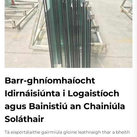
Barr-ghníomhaíocht
Idirnáisiúnta i Logaistíoch
agus Bainistiú an Chainiúla
Soláthair
Tá eispórtálaithe gairmiúla gloine leathnaigh thar a bheith