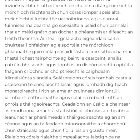
inžinéireacht chruthaitheach de chuid na dtáirgeoireachta
mórchloch riachtanach chun córas iompar speisialta,
meicníochtaí luchtaithe uathoibríocha, agus cumraí
fuinniseanna deartha go speisialta a úsáid chun pannalaí
thar an méid gnáth gan dochar a dhéanamh ar éifeacht an
tréith theochta. Áirítear i gcláracha éigeandála cáil a
chuirtear i bhfeidhm ag eispórtálaithe mórchloch
ghlaonaithe gairmiúla prósaidí tástála cuimsitheacha mar
thástáil cheathairphointe ag baint le cearcaint, anailís
patrúin bhriseadh, agus tomhas an díshómaíochta optúil a
fhágann críochnú ar chóiptheacht le caighdeáin
idirnáisiúnta slándála. Soláthraíonn córais tomhais casta a
úsáideann teicneolaíocht lasair agus íomhádh digiteach
monatóireacht i rith an ama ar cruinneas dimiontúil,
iarmhairtí cothromaithe agus calaí na mbord i rith an
phróisis tháirgeoireachta. Ceadaíonn an úsáid a bhaintear
as modhanna smachta staitistiúil ar phróisis an fheabhsú
leanúnach ar pharáiméadair tháirgeoireachta ag an am
céanna agus an taifeadadh mionsonraithe a chaomhnú
chun stráiceála agus chun fíorú leis an gcustaiméir.
Rialaíonn córais rialaithe timpeallachta laistigh de na