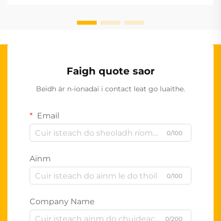
Faigh quote saor
Beidh ár n-ionadaí i contact leat go luaithe.
Email
0/100
Ainm
0/100
Company Name
0/200