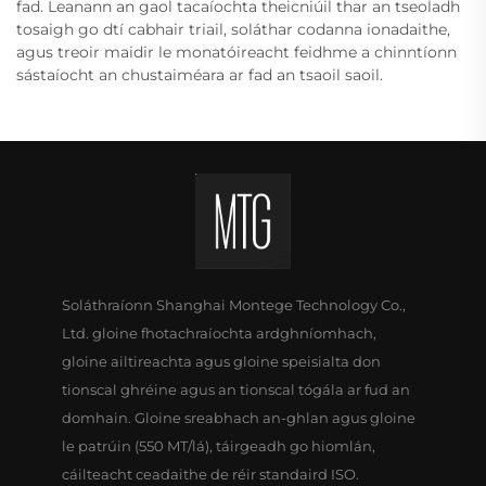
fad. Leanann an gaol tacaíochta theicniúil thar an tseoladh
tosaigh go dtí cabhair triail, soláthar codanna ionadaithe,
agus treoir maidir le monatóireacht feidhme a chinntíonn
sástaíocht an chustaiméara ar fad an tsaoil saoil.
Soláthraíonn Shanghai Montege Technology Co.,
Ltd. gloine fhotachraíochta ardghníomhach,
gloine ailtireachta agus gloine speisialta don
tionscal ghréine agus an tionscal tógála ar fud an
domhain. Gloine sreabhach an-ghlan agus gloine
le patrúin (550 MT/lá), táirgeadh go hiomlán,
cáilteacht ceadaithe de réir standaird ISO.