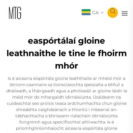
GA
easpórtálaí gloine
leathnaithe le tine le fhoirm
mhór
Is é aicearra eispórtála gloine leaththaite ar mhéid mór a
léiríonn ceannaire sa tionsclaíochta speisialta a bhfuil a
dháileadh, a tháirgeadh agus a phróiseáil ar gloine láidir le
méid mór do mhargaidh idirnáisiúnta. Úsáideann na
cuideachtaí seo próisis teasa ardchumhachta chun gloine
shreabhta caighdeánach a thiontú i mbearraí an-
tábhachtacha a bhriseann rialacháin idirnáisiúnta
foirgnimh agus speicifíochtaí ailtireachta. Is é
príomhghníomhaíocht aicearra eispórtála gloine