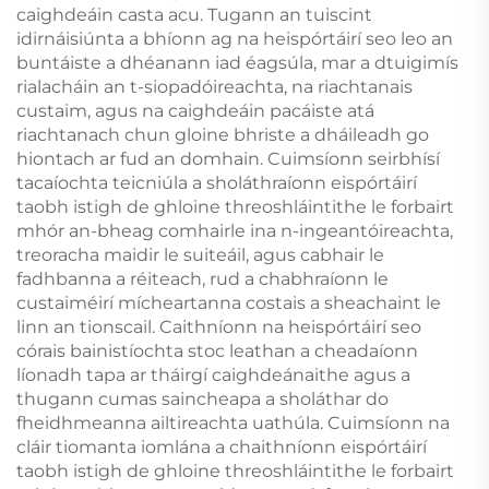
caighdeáin casta acu. Tugann an tuiscint
idirnáisiúnta a bhíonn ag na heispórtáirí seo leo an
buntáiste a dhéanann iad éagsúla, mar a dtuigimís
rialacháin an t-siopadóireachta, na riachtanais
custaim, agus na caighdeáin pacáiste atá
riachtanach chun gloine bhriste a dháileadh go
hiontach ar fud an domhain. Cuimsíonn seirbhísí
tacaíochta teicniúla a sholáthraíonn eispórtáirí
taobh istigh de ghloine threoshláintithe le forbairt
mhór an-bheag comhairle ina n-ingeantóireachta,
treoracha maidir le suiteáil, agus cabhair le
fadhbanna a réiteach, rud a chabhraíonn le
custaiméirí mícheartanna costais a sheachaint le
linn an tionscail. Caithníonn na heispórtáirí seo
córais bainistíochta stoc leathan a cheadaíonn
líonadh tapa ar tháirgí caighdeánaithe agus a
thugann cumas saincheapa a sholáthar do
fheidhmeanna ailtireachta uathúla. Cuimsíonn na
cláir tiomanta iomlána a chaithníonn eispórtáirí
taobh istigh de ghloine threoshláintithe le forbairt