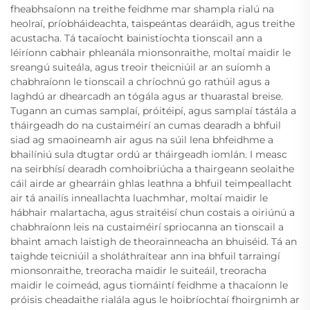
fheabhsaíonn na treithe feidhme mar shampla rialú na
heolraí, príobháideachta, taispeántas dearáidh, agus treithe
acustacha. Tá tacaíocht bainistíochta tionscail ann a
léiríonn cabhair phleanála mionsonraithe, moltaí maidir le
sreangú suiteála, agus treoir theicniúil ar an suíomh a
chabhraíonn le tionscail a chríochnú go rathúil agus a
laghdú ar dhearcadh an tógála agus ar thuarastal breise.
Tugann an cumas samplaí, próitéipí, agus samplaí tástála a
tháirgeadh do na custaiméirí an cumas dearadh a bhfuil
siad ag smaoineamh air agus na súil lena bhfeidhme a
bhailíniú sula dtugtar ordú ar tháirgeadh iomlán. I measc
na seirbhísí dearadh comhoibriúcha a thairgeann seolaithe
cáil airde ar ghearráin ghlas leathna a bhfuil teimpeallacht
air tá anailís inneallachta luachmhar, moltaí maidir le
hábhair malartacha, agus straitéisí chun costais a oiriúnú a
chabhraíonn leis na custaiméirí spriocanna an tionscail a
bhaint amach laistigh de theorainneacha an bhuiséid. Tá an
taighde teicniúil a sholáthraítear ann ina bhfuil tarraingí
mionsonraithe, treoracha maidir le suiteáil, treoracha
maidir le coimeád, agus tiomáintí feidhme a thacaíonn le
próisis cheadaithe rialála agus le hoibríochtaí fhoirgnimh ar