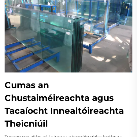
Cumas an
Chustaiméireachta agus
Tacaíocht Innealtóireachta
Theicniúil
Tugann seolaithe cáil airde ar ghearráin ghlas leathna a