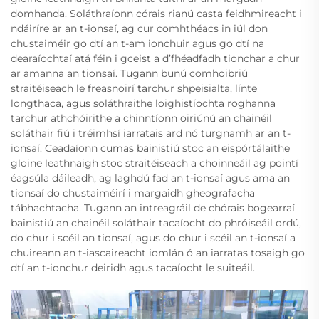
domhanda. Soláthraíonn córais rianú casta feidhmireacht i
ndáiríre ar an t-ionsaí, ag cur comhthéacs in iúl don
chustaiméir go dtí an t-am ionchuir agus go dtí na
dearaíochtaí atá féin i gceist a d’fhéadfadh tionchar a chur
ar amanna an tionsaí. Tugann bunú comhoibriú
straitéiseach le freasnoirí tarchur shpeisialta, línte
longthaca, agus soláthraithe loighistíochta roghanna
tarchur athchóirithe a chinntíonn oiriúnú an chainéil
soláthair fiú i tréimhsí iarratais ard nó turgnamh ar an t-
ionsaí. Ceadaíonn cumas bainistiú stoc an eispórtálaithe
gloine leathnaigh stoc straitéiseach a choinneáil ag pointí
éagsúla dáileadh, ag laghdú fad an t-ionsaí agus ama an
tionsaí do chustaiméirí i margaidh gheografacha
tábhachtacha. Tugann an intreagráil de chórais bogearraí
bainistiú an chainéil soláthair tacaíocht do phróiseáil ordú,
do chur i scéil an tionsaí, agus do chur i scéil an t-ionsaí a
chuireann an t-iascaireacht iomlán ó an iarratas tosaigh go
dtí an t-ionchur deiridh agus tacaíocht le suiteáil.