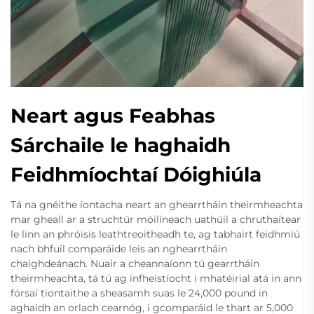
Neart agus Feabhas
Sárchaile le haghaidh
Feidhmíochtaí Dóighiúla
Tá na gnéithe iontacha neart an ghearrtháin theirmheachta
mar gheall ar a struchtúr móilíneach uathúil a chruthaítear
le linn an phróisis leathtreoitheadh te, ag tabhairt feidhmiú
nach bhfuil comparáide leis an nghearrtháin
chaighdeánach. Nuair a cheannaíonn tú gearrtháin
theirmheachta, tá tú ag infheistíocht i mhatéirial atá in ann
fórsaí tiontaithe a sheasamh suas le 24,000 pound in
aghaidh an orlach cearnóg, i gcomparáid le thart ar 5,000