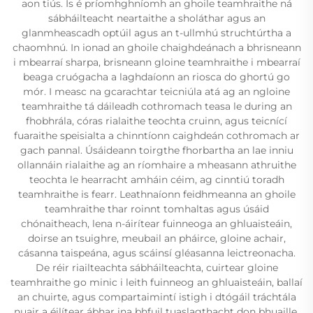
aon tiús. Is é príomhghníomh an ghoile teamhraithe ná
sábháilteacht neartaithe a sholáthar agus an
glanmheascadh optúil agus an t-ullmhú struchtúrtha a
chaomhnú. In ionad an ghoile chaighdeánach a bhrisneann
i mbearraí sharpa, brisneann gloine teamhraithe i mbearraí
beaga cruógacha a laghdaíonn an riosca do ghortú go
mór. I measc na gcarachtar teicniúla atá ag an ngloine
teamhraithe tá dáileadh cothromach teasa le during an
fhobhrála, córas rialaithe teochta cruinn, agus teicnící
fuaraithe speisialta a chinntíonn caighdeán cothromach ar
gach pannal. Úsáideann toirgthe fhorbartha an lae inniu
ollannáin rialaithe ag an ríomhaire a mheasann athruithe
teochta le hearracht amháin céim, ag cinntiú toradh
teamhraithe is fearr. Leathnaíonn feidhmeanna an ghoile
teamhraithe thar roinnt tomhaltas agus úsáid
chónaitheach, lena n-áirítear fuinneoga an ghluaisteáin,
doirse an tsuighre, meubail an pháirce, gloine achair,
cásanna taispeána, agus scáinsí gléasanna leictreonacha.
De réir riailteachta sábháilteachta, cuirtear gloine
teamhraithe go minic i leith fuinneog an ghluaisteáin, ballaí
an chuirte, agus compartaimintí istigh i dtógáil tráchtála
nuair a éilítear ábhar ina bhfuil tuaslagthacht don bhuaille.