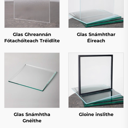
Glas Ghreannán
Glas Snámhthar
Fótachóiteach Tréidlite
Éireach
Glas Snámhtha
Gloine inslithe
Gnéithe