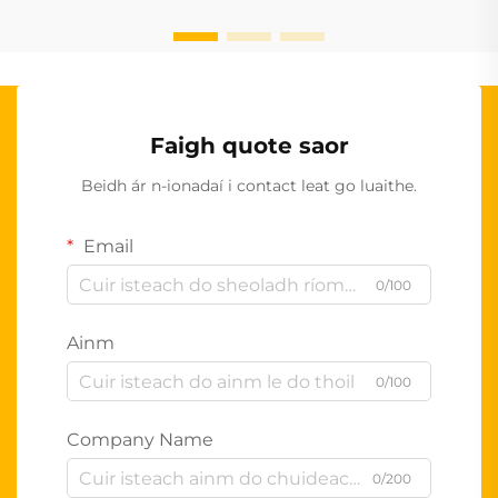
Faigh quote saor
Beidh ár n-ionadaí i contact leat go luaithe.
Email
0/100
Ainm
0/100
Company Name
0/200