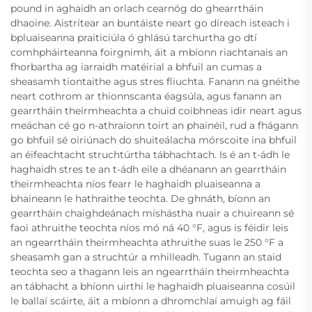
pound in aghaidh an orlach cearnóg do ghearrtháin
dhaoine. Aistrítear an buntáiste neart go díreach isteach i
bpluaiseanna praiticiúla ó ghlású tarchurtha go dtí
comhpháirteanna foirgnimh, áit a mbíonn riachtanais an
fhorbartha ag iarraidh matéirial a bhfuil an cumas a
sheasamh tiontaithe agus stres fliuchta. Fanann na gnéithe
neart cothrom ar thionnscanta éagsúla, agus fanann an
gearrtháin theirmheachta a chuid coibhneas idir neart agus
meáchan cé go n-athraíonn toirt an phainéil, rud a fhágann
go bhfuil sé oiriúnach do shuiteálacha mórscoite ina bhfuil
an éifeachtacht struchtúrtha tábhachtach. Is é an t-ádh le
haghaidh stres te an t-ádh eile a dhéanann an gearrtháin
theirmheachta níos fearr le haghaidh pluaiseanna a
bhaineann le hathraithe teochta. De ghnáth, bíonn an
gearrtháin chaighdeánach míshástha nuair a chuireann sé
faoi athruithe teochta níos mó ná 40 °F, agus is féidir leis
an ngearrtháin theirmheachta athruithe suas le 250 °F a
sheasamh gan a struchtúr a mhilleadh. Tugann an staid
teochta seo a thagann leis an ngearrtháin theirmheachta
an tábhacht a bhíonn uirthi le haghaidh pluaiseanna cosúil
le ballaí scáirte, áit a mbíonn a dhromchlaí amuigh ag fáil