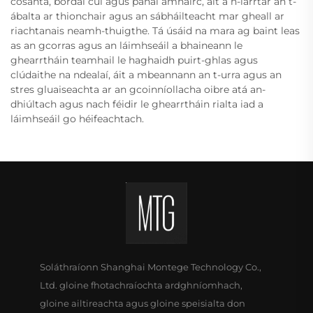
cosanta, bordaí cúl agus panaí amhairc, áit a n-iarrtar an t-
ábalta ar thionchair agus an sábháilteacht mar gheall ar
riachtanais neamh-thuigthe. Tá úsáid na mara ag baint leas
as an gcorras agus an láimhseáil a bhaineann le
ghearrtháin teamhail le haghaidh puirt-ghlas agus
clúdaithe na ndealaí, áit a mbeannann an t-urra agus an
stres gluaiseachta ar an gcoinníollacha oibre atá an-
dhiúltach agus nach féidir le ghearrtháin rialta iad a
láimhseáil go héifeachtach.
Soláthraíonn Shanghai Montege Technology Co.,
Ltd. gloine fhotachraíochta ardghníomhach,
gloine ailtireachta agus gloine speisialta don