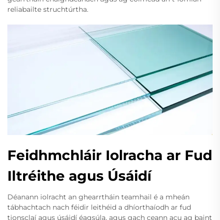
reliabailte struchtúrtha.
Feidhmchláir Iolracha ar Fud
Iltréithe agus Úsáidí
Déanann iolracht an ghearrtháin teamhail é a mheán
tábhachtach nach féidir leithéid a dhíorthaíodh ar fud
tionsclaí agus úsáidí éagsúla, agus gach ceann acu ag baint