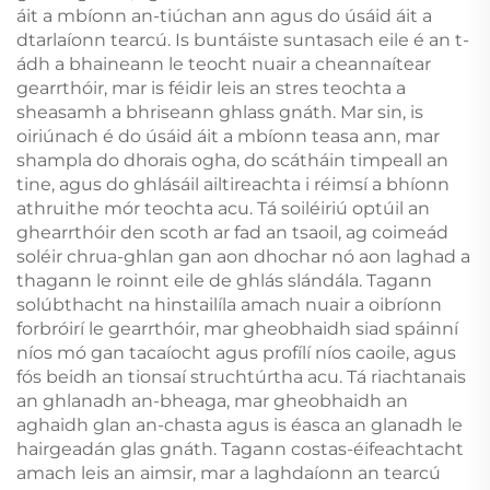
áit a mbíonn an-tiúchan ann agus do úsáid áit a
dtarlaíonn tearcú. Is buntáiste suntasach eile é an t-
ádh a bhaineann le teocht nuair a cheannaítear
gearrthóir, mar is féidir leis an stres teochta a
sheasamh a bhriseann ghlass gnáth. Mar sin, is
oiriúnach é do úsáid áit a mbíonn teasa ann, mar
shampla do dhorais ogha, do scátháin timpeall an
tine, agus do ghlásáil ailtireachta i réimsí a bhíonn
athruithe mór teochta acu. Tá soiléiriú optúil an
ghearrthóir den scoth ar fad an tsaoil, ag coimeád
soléir chrua-ghlan gan aon dhochar nó aon laghad a
thagann le roinnt eile de ghlás slándála. Tagann
solúbthacht na hinstailíla amach nuair a oibríonn
forbróirí le gearrthóir, mar gheobhaidh siad spáinní
níos mó gan tacaíocht agus profílí níos caoile, agus
fós beidh an tionsaí struchtúrtha acu. Tá riachtanais
an ghlanadh an-bheaga, mar gheobhaidh an
aghaidh glan an-chasta agus is éasca an glanadh le
hairgeadán glas gnáth. Tagann costas-éifeachtacht
amach leis an aimsir, mar a laghdaíonn an tearcú