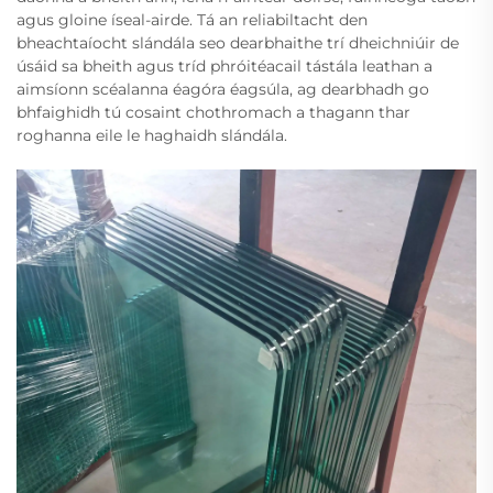
agus gloine íseal-airde. Tá an reliabiltacht den
bheachtaíocht slándála seo dearbhaithe trí dheichniúir de
úsáid sa bheith agus tríd phróitéacail tástála leathan a
aimsíonn scéalanna éagóra éagsúla, ag dearbhadh go
bhfaighidh tú cosaint chothromach a thagann thar
roghanna eile le haghaidh slándála.