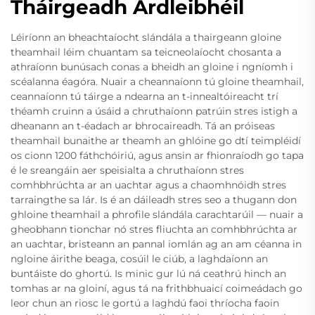
Tháirgeadh Ardleibhéil
Léiríonn an bheachtaíocht slándála a thairgeann gloine
theamhail léim chuantam sa teicneolaíocht chosanta a
athraíonn bunúsach conas a bheidh an gloine i ngníomh i
scéalanna éagóra. Nuair a cheannaíonn tú gloine theamhail,
ceannaíonn tú táirge a ndearna an t-innealtóireacht trí
théamh cruinn a úsáid a chruthaíonn patrúin stres istigh a
dheanann an t-éadach ar bhrocaireadh. Tá an próiseas
theamhail bunaithe ar theamh an ghlóine go dtí teimpléidí
os cionn 1200 fáthchóiriú, agus ansin ar fhionraíodh go tapa
é le sreangáin aer speisialta a chruthaíonn stres
comhbhrúchta ar an uachtar agus a chaomhnóidh stres
tarraingthe sa lár. Is é an dáileadh stres seo a thugann don
ghloine theamhail a phrofile slándála carachtarúil — nuair a
gheobhann tionchar nó stres fliuchta an comhbhrúchta ar
an uachtar, bristeann an pannal iomlán ag an am céanna in
ngloine áirithe beaga, cosúil le ciúb, a laghdaíonn an
buntáiste do ghortú. Is minic gur lú ná ceathrú hinch an
tomhas ar na gloiní, agus tá na frithbhuaicí coimeádach go
leor chun an riosc le gortú a laghdú faoi thríocha faoin