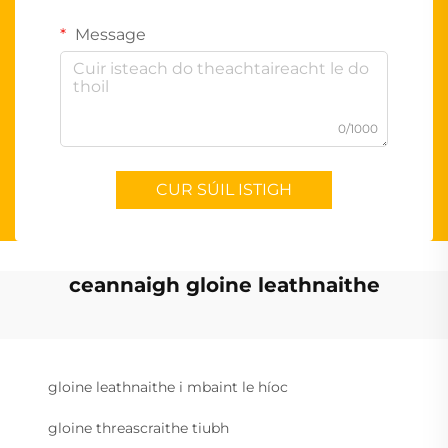
Message
0/1000
CUR SÚIL ISTIGH
ceannaigh gloine leathnaithe
gloine leathnaithe i mbaint le híoc
gloine threascraithe tiubh