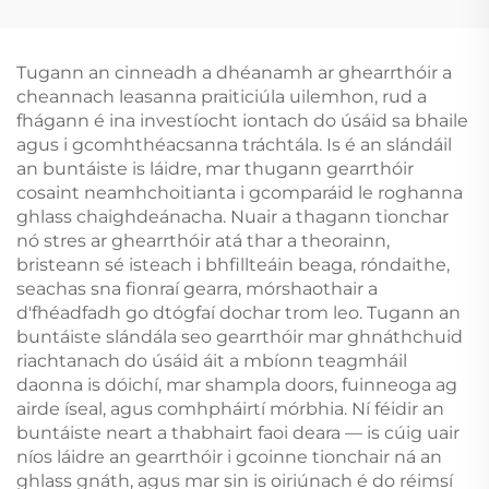
Tugann an cinneadh a dhéanamh ar ghearrthóir a
cheannach leasanna praiticiúla uilemhon, rud a
fhágann é ina investíocht iontach do úsáid sa bhaile
agus i gcomhthéacsanna tráchtála. Is é an slándáil
an buntáiste is láidre, mar thugann gearrthóir
cosaint neamhchoitianta i gcomparáid le roghanna
ghlass chaighdeánacha. Nuair a thagann tionchar
nó stres ar ghearrthóir atá thar a theorainn,
bristeann sé isteach i bhfillteáin beaga, róndaithe,
seachas sna fionraí gearra, mórshaothair a
d'fhéadfadh go dtógfaí dochar trom leo. Tugann an
buntáiste slándála seo gearrthóir mar ghnáthchuid
riachtanach do úsáid áit a mbíonn teagmháil
daonna is dóichí, mar shampla doors, fuinneoga ag
airde íseal, agus comhpháirtí mórbhia. Ní féidir an
buntáiste neart a thabhairt faoi deara — is cúig uair
níos láidre an gearrthóir i gcoinne tionchair ná an
ghlass gnáth, agus mar sin is oiriúnach é do réimsí