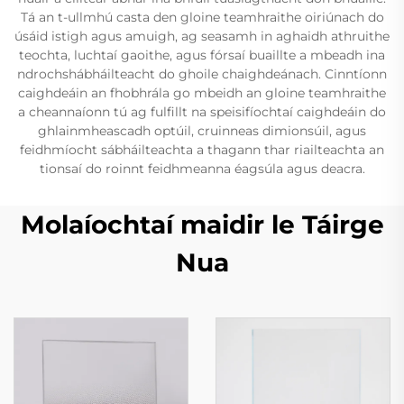
Tá an t-ullmhú casta den gloine teamhraithe oiriúnach do
úsáid istigh agus amuigh, ag seasamh in aghaidh athruithe
teochta, luchtaí gaoithe, agus fórsaí buaillte a mbeadh ina
ndrochshábháilteacht do ghoile chaighdeánach. Cinntíonn
caighdeáin an fhobhrála go mbeidh an gloine teamhraithe
a cheannaíonn tú ag fulfillt na speisifíochtaí caighdeáin do
ghlainmheascadh optúil, cruinneas dimionsúil, agus
feidhmíocht sábháilteachta a thagann thar riailteachta an
tionsaí do roinnt feidhmeanna éagsúla agus deacra.
Molaíochtaí maidir le Táirge
Nua