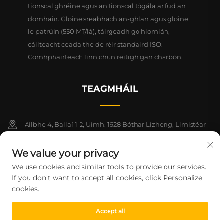
tionscal ghréine agus an tionscal tógála ar fud an
domhain. Gloine sreabhach an-ghlan agus gloine
le patrúin (550 MT/lá), táirgeadh go hiomlán,
cáilteacht ceadaithe de réir standaird ISO.
Comhpháirteach linn chun réitigh gan charbón.
TEAGMHÁIL
Ailbhe 4, Ballaí 1-2, Uimh. 1628 Bóthar Lizheng, Limistéar
Nua Lingang, Ceanntair Shaoráide na Síne (Shanghai)
We value your privacy
+86-15124919712
We use cookies and similar tools to provide our services.
If you don't want to accept all cookies, click Personalize
[email protected]
cookies.
Accept all
CúlchópyRIGHT © 2026 Shanghai Montege Technology Co., Ltd.