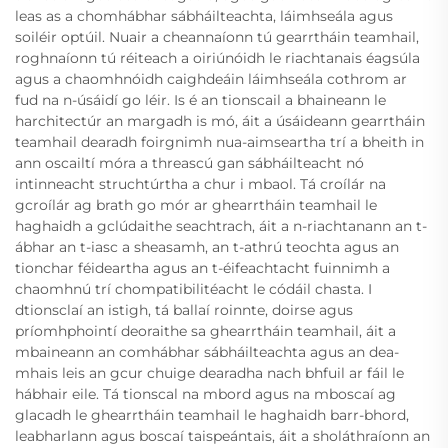
leas as a chomhábhar sábháilteachta, láimhseála agus
soiléir optúil. Nuair a cheannaíonn tú gearrtháin teamhail,
roghnaíonn tú réiteach a oiriúnóidh le riachtanais éagsúla
agus a chaomhnóidh caighdeáin láimhseála cothrom ar
fud na n-úsáidí go léir. Is é an tionscail a bhaineann le
harchitectúr an margadh is mó, áit a úsáideann gearrtháin
teamhail dearadh foirgnimh nua-aimseartha trí a bheith in
ann oscailtí móra a threascú gan sábháilteacht nó
intinneacht struchtúrtha a chur i mbaol. Tá croílár na
gcroílár ag brath go mór ar ghearrtháin teamhail le
haghaidh a gclúdaithe seachtrach, áit a n-riachtanann an t-
ábhar an t-iasc a sheasamh, an t-athrú teochta agus an
tionchar féideartha agus an t-éifeachtacht fuinnimh a
chaomhnú trí chompatibilitéacht le códáil chasta. I
dtionsclaí an istigh, tá ballaí roinnte, doirse agus
príomhphointí deoraithe sa ghearrtháin teamhail, áit a
mbaineann an comhábhar sábháilteachta agus an dea-
mhais leis an gcur chuige dearadha nach bhfuil ar fáil le
hábhair eile. Tá tionscal na mbord agus na mboscaí ag
glacadh le ghearrtháin teamhail le haghaidh barr-bhord,
leabharlann agus boscaí taispeántais, áit a sholáthraíonn an