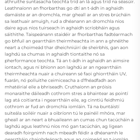
athruithe suntasacha teochta tríd an lá agus tríd na séasúir.
Leathnaíonn an fhorbarthas go dtí an t-ádh in aghaidh
damáiste ar an dromchla, mar gheall ar an stres brúcháin
sa leathuair amuigh, rud a dhéanann an dromchla níos
daire agus níos tuirseach in aghaidh scríobháin agus
sáithithe. Taispeánann staidéir ar fhorbarthas fadtéarmach
go bhfuil an gearrtháin theirmheachta in ann a ghnéithe
neart a choimeád thar dheichniúirí de sheirbhís, gan aon
laghdú sa chumas in aghaidh tiontaithe nó sa
pherformance teochta. Tá an t-ádh in aghaidh an aimsire
iontach, agus ní bhíonn aon laghdú ar an ngearrtháin
theirmheachta nuair a chuireann sé faoi ghiorrtháin UV,
fuarán, nó polluithe ceimiceacha a d’fhéadfadh aon
mhatéirial eile a bhriseadh. Cruthaíonn an próisis
monaraithe dáileadh cothrom stres a bhaintear as pointí
lag atá coitianta i ngearrtháin eile, ag cinntiú feidhmiú
cothrom ar fud an dromchla iomláin. Tá na buntáistí
suiteála soiléir nuair a oibríonn tú le painéil mhóra, mar
gheall ar an neart a bhuaileann an cumas chun tacúcháin a
laghdú agus leathnú níos mó gan tacúchán, ag ligean
dearadh foirgnimh nach mbeadh féidir a dhéanamh le
gearrtháin chaighdeánach agus ag coimeád an t-iomlán