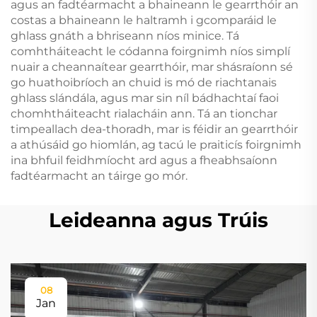
agus an fadtéarmacht a bhaineann le gearrthóir an
costas a bhaineann le haltramh i gcomparáid le
ghlass gnáth a bhriseann níos minice. Tá
comhtháiteacht le códanna foirgnimh níos simplí
nuair a cheannaítear gearrthóir, mar shásraíonn sé
go huathoibríoch an chuid is mó de riachtanais
ghlass slándála, agus mar sin níl bádhachtaí faoi
chomhtháiteacht rialacháin ann. Tá an tionchar
timpeallach dea-thoradh, mar is féidir an gearrthóir
a athúsáid go hiomlán, ag tacú le praiticís foirgnimh
ina bhfuil feidhmíocht ard agus a fheabhsaíonn
fadtéarmacht an táirge go mór.
Leideanna agus Trúis
08
Jan