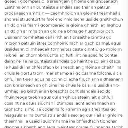
gcéad i gcomparáid le sreangáin ghloine chaighdeánach.
Leathnaíonn an buntáiste slándála seo thar an patrún
brocaireach amháin — caomhnóidh an gloine theamhail a
shonraí struchtúrtha faoi choinníollacha úsáide gnáth-chun
an dóigh is fearr i gcomparáid le gloine ghnáth, ag laghdú
an dóigh ar mhaith an gloine a bhris go huathoibríoch.
Déanann tomhaltas cáil i rith an tionsaithe cinntiú go
mbíonn patrúin stres comhoiriúnach ar gach pannal, agus
úsáideann ollmhéadair tomhaltas casta cinntiú go mbíonn
leibhéil an chomhbhrúchta ag fulfillint na specifícíochtaí
daingne. Tá na buntáistí slándála go háirithe soiléir i dtaca
le húsáidí ina bhféadfadh brisneach an ghlóine a bheith ina
chúis le gortú trom, mar shampla i gclósanna folctha, áit a
bhfuil an t-aeir agus na coinníollacha fliuch ann a dhéanann
aon bhrisneach an ghlóine ina chúis le báis. Tá úsáidí an t-
umhaoi ag brath ar an bheachtaíocht slándála seo do
fhuinneoga taobh agus cúl an ghluaisteáin, áit a bhfuil
cosaint na dturaisiúchán i dtimpeallacht achrannach an
tábhacht is mó. Tá códanna foirgnimh ag aitheantas go
héagsúla ar na buntáistí slándála seo, ag cur riail ar ghloine
theamhail a úsáid i suíomhanna ina bhféadfadh tionchar
daonna a bheith ann, lena n-áirítear doirse, fuinneoga taobh