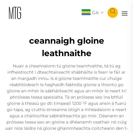
GA
ceannaigh gloine
leathnaithe
Nuair a cheannaíonn tú gloine teamhraithe, tá tú ag
infheistíocht i dteachtaireacht shábháilte is fearr le fáil ar
an margadh inniu. Is é gloine teamhraithe cur chuige
réabhlóideach le haghaidh fabhrála gloine a thiontú go
gloine an-mhór le sábháilteacht agus an-mhór le neart trí
phróiseas teasa speisialta. Tá an próiseas seo ina bhfuil
gloine á theasú go dtí timpeall 1200 °F agus ansin á fuarú
go tapa, ag cruthú stresanna istigh a mhéadaíonn a neart
agus a cháilíochtaí sábháilteachta go mór. Déanann an
próiseas teasa seo an gloine a dhéanamh ceathair nó cúig
uair níos láidre ná gloine ghainmheachta coitcheann den t-