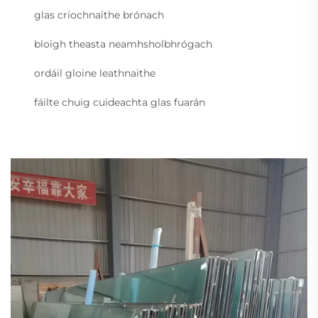
glas críochnaithe brónach
bloigh theasta neamhsholbhrógach
ordáil gloine leathnaithe
fáilte chuig cuideachta glas fuarán