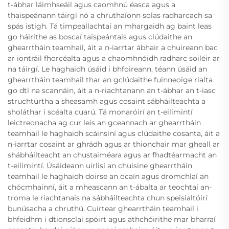
t-ábhar láimhseáil agus caomhnú éasca agus a
thaispeánann táirgí nó a chruthaíonn solas radharcach sa
spás istigh. Tá timpeallachtaí an mhargaidh ag baint leas
go háirithe as boscaí taispeántais agus clúdaithe an
ghearrtháin teamhail, áit a n-iarrtar ábhair a chuireann bac
ar iontráil fhorcéalta agus a chaomhnóidh radharc soiléir ar
na táirgí. Le haghaidh úsáid i bhfoireann, téann úsáid an
ghearrtháin teamhail thar an gclúdaithe fuinneoige rialta
go dtí na scannáin, áit a n-riachtanann an t-ábhar an t-iasc
struchtúrtha a sheasamh agus cosaint sábháilteachta a
sholáthar i scéalta cuarú. Tá monaróirí an t-eilimintí
leictreonacha ag cur leis an gceannach ar ghearrtháin
teamhail le haghaidh scáinsíní agus clúdaithe cosanta, áit a
n-iarrtar cosaint ar ghrádh agus ar thionchair mar gheall ar
shábháilteacht an chustaiméara agus ar fhadtéarmacht an
t-eilimintí. Úsáideann uirlisí an chuisine ghearrtháin
teamhail le haghaidh doirse an ocaín agus dromchlaí an
chócmhainní, áit a mheascann an t-ábalta ar teochtaí an-
troma le riachtanais na sábháilteachta chun speisialtóirí
bunúsacha a chruthú. Cuirtear ghearrtháin teamhail i
bhfeidhm i dtionsclaí spóirt agus athchóirithe mar bharraí