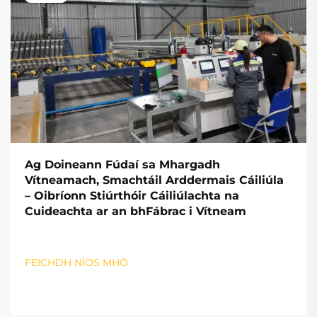
Ag Doineann Fúdaí sa Mhargadh
Vítneamach, Smachtáil Arddermais Cáiliúla
– Oibríonn Stiúrthóir Cáiliúlachta na
Cuideachta ar an bhFábrac i Vítneam
FEICHDH NÍOS MHÓ