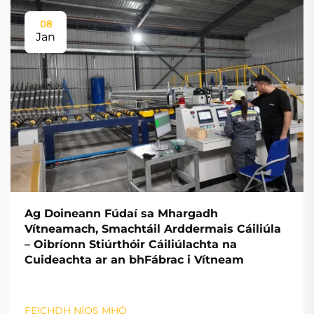
08
Jan
Ag Doineann Fúdaí sa Mhargadh
Vítneamach, Smachtáil Arddermais Cáiliúla
– Oibríonn Stiúrthóir Cáiliúlachta na
Cuideachta ar an bhFábrac i Vítneam
FEICHDH NÍOS MHÓ