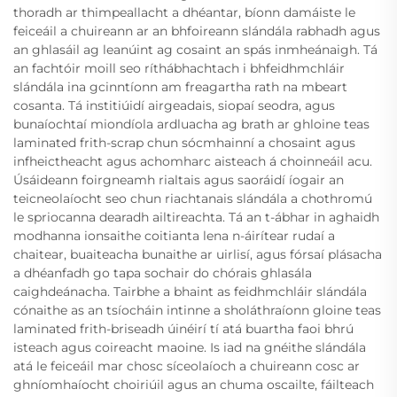
thoradh ar thimpeallacht a dhéantar, bíonn damáiste le
feiceáil a chuireann ar an bhfoireann slándála rabhadh agus
an ghlasáil ag leanúint ag cosaint an spás inmheánaigh. Tá
an fachtóir moill seo ríthábhachtach i bhfeidhmchláir
slándála ina gcinntíonn am freagartha rath na mbeart
cosanta. Tá institiúidí airgeadais, siopaí seodra, agus
bunaíochtaí miondíola ardluacha ag brath ar ghloine teas
laminated frith-scrap chun sócmhainní a chosaint agus
infheictheacht agus achomharc aisteach á choinneáil acu.
Úsáideann foirgneamh rialtais agus saoráidí íogair an
teicneolaíocht seo chun riachtanais slándála a chothromú
le spriocanna dearadh ailtireachta. Tá an t-ábhar in aghaidh
modhanna ionsaithe coitianta lena n-áirítear rudaí a
chaitear, buaiteacha bunaithe ar uirlisí, agus fórsaí plásacha
a dhéanfadh go tapa sochair do chórais ghlasála
caighdeánacha. Tairbhe a bhaint as feidhmchláir slándála
cónaithe as an tsíocháin intinne a sholáthraíonn gloine teas
laminated frith-briseadh úinéirí tí atá buartha faoi bhrú
isteach agus coireacht maoine. Is iad na gnéithe slándála
atá le feiceáil mar chosc síceolaíoch a chuireann cosc ar
ghníomhaíocht choiriúil agus an chuma oscailte, fáilteach