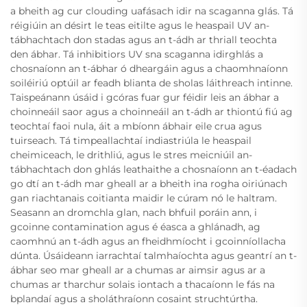
a bheith ag cur clouding uafásach idir na scaganna glás. Tá
réigiúin an désirt le teas eitilte agus le heaspail UV an-
tábhachtach don stadas agus an t-ádh ar thriall teochta
den ábhar. Tá inhibitiors UV sna scaganna idirghlás a
chosnaíonn an t-ábhar ó dheargáin agus a chaomhnaíonn
soiléiriú optúil ar feadh blianta de sholas láithreach intinne.
Taispeánann úsáid i gcóras fuar gur féidir leis an ábhar a
choinneáil saor agus a choinneáil an t-ádh ar thiontú fiú ag
teochtaí faoi nula, áit a mbíonn ábhair eile crua agus
tuirseach. Tá timpeallachtaí indiastriúla le heaspail
cheimiceach, le drithliú, agus le stres meicniúil an-
tábhachtach don ghlás leathaithe a chosnaíonn an t-éadach
go dtí an t-ádh mar gheall ar a bheith ina rogha oiriúnach
gan riachtanais coitianta maidir le cúram nó le haltram.
Seasann an dromchla glan, nach bhfuil poráin ann, i
gcoinne contamination agus é éasca a ghlánadh, ag
caomhnú an t-ádh agus an fheidhmíocht i gcoinníollacha
dúnta. Úsáideann iarrachtaí talmhaíochta agus geantrí an t-
ábhar seo mar gheall ar a chumas ar aimsir agus ar a
chumas ar tharchur solais iontach a thacaíonn le fás na
bplandaí agus a sholáthraíonn cosaint struchtúrtha.