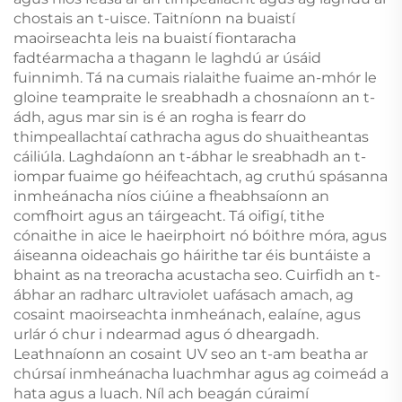
chostais an t-uisce. Taitníonn na buaistí
maoirseachta leis na buaistí fiontaracha
fadtéarmacha a thagann le laghdú ar úsáid
fuinnimh. Tá na cumais rialaithe fuaime an-mhór le
gloine teampraite le sreabhadh a chosnaíonn an t-
ádh, agus mar sin is é an rogha is fearr do
thimpeallachtaí cathracha agus do shuaitheantas
cáiliúla. Laghdaíonn an t-ábhar le sreabhadh an t-
iompar fuaime go héifeachtach, ag cruthú spásanna
inmheánacha níos ciúine a fheabhsaíonn an
comfhoirt agus an táirgeacht. Tá oifigí, tithe
cónaithe in aice le haeirphoirt nó bóithre móra, agus
áiseanna oideachais go háirithe tar éis buntáiste a
bhaint as na treoracha acustacha seo. Cuirfidh an t-
ábhar an radharc ultraviolet uafásach amach, ag
cosaint maoirseachta inmheánach, ealaíne, agus
urlár ó chur i ndearmad agus ó dheargadh.
Leathnaíonn an cosaint UV seo an t-am beatha ar
chúrsaí inmheánacha luachmhar agus ag coimeád a
hata agus a luach. Níl ach beagán cúraimí