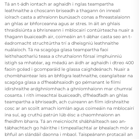
Tá an t-ádh iontach ar aghaidh i nglas teampartha
leathnaithe a choscann briseadh a thagann ón inneall
iolrach casta a athraíonn bunúsach conas a fhreastalaíonn
an ghlas ar bhforceanna agus ar stres. In áit an ghlais
thraidisiúnta a bhrisneann i mblocairí contúirteacha nuair a
thagann buaiceadh air, coimeáin an t-ábhar casta seo an t-
éadromacht struchtúrtha trí a dheisgniú leathnaithe
nuálaíoch. Tá na scagóga glasa teampartha faoi
leithshaotharlú teasa a chruthaíonn fórsaí imphuinniú
istigh sa mhatéar, ag méadú an áidh ar aghaidh i dtreo 400
faoin gcéad i gcomparáid le glassa caighdeánach. Nuair a
chombhaintear leis an bhfógra leathnaithe, ceanglaítear na
scagóga glasa a d’fheabhsaíodh go pémanant le filmí
idirshraithe ardghníomhach a ghníomhaíonn mar chumraí
cosanta. I rith imeachtaí buaiceadh, d’fhéadfadh an ghlas
teampartha a bhriseadh, ach cuireann an film idirshraithe
cosc ar an scoilt amach iomlán agus coimeáin na mblocairí
ina suí, ag cruthú patrún lúb éisc a chaomhnaíonn an
fheidhm bharra. Tá an meicníocht shábháilteach seo an-
tábhachtach go háirithe i timpeallachtaí ar bhealach mór a
bhfuil an slándáil daonna i mbaol. Taispeánann protacail an