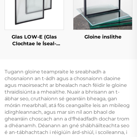
Glas LOW-E (Glas
Gloine inslithe
Clochtae le Íseal-
Askartúlacht)
Tugann gloine teampraite le sreabhadh a
chosnaíonn an t-ádh agus a chosnaíonn daoine
agus maoirseacht ar bhealach nach féidir le gloine
thraidisiúnta a mheaithe. Nuair a bhrisann an t-
ábhar seo, cruthaíonn sé gearráin bheaga, gan
mórán mearbhall, atá fós ceangailte leis an mbileog
idirghleannach, agus mar sin níl aon bhaol de
ghearráin choscach ann a d'fhéadfadh dochar trom
a dhéanamh. Déanann an gné shábháilteachta seo
é an-tábhachtach i réigiúin árd-shiúl, i scoileanna, i