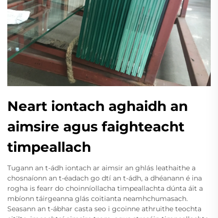
Neart iontach aghaidh an
aimsire agus faighteacht
timpeallach
Tugann an t-ádh iontach ar aimsir an ghlás leathaithe a
chosnaíonn an t-éadach go dtí an t-ádh, a dhéanann é ina
rogha is fearr do choinníollacha timpeallachta dúnta áit a
mbíonn táirgeanna glás coitianta neamhchumasach.
Seasann an t-ábhar casta seo i gcoinne athruithe teochta