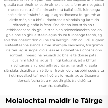
glasála teamhraithe leathnaithe a chosnaíonn an t-éagóra. I
measc na n-úsáidí ailtireachta tá ballaí scáil, fuinneoga
spéir, siopaí tráchtála, agus aghaidheanna foirgnimh ar
airde mór, áit a bhfuil riachtanais slándála ag iarraidh
réiteach glasála is fearr. Úsáideann industria an t-
athbheochana do ghluaisteáin an teicneolaíochta seo do
ghlainne an ghluaisteáin agus do na fuinneoga taobh, ag
soláthar cosaint don duine atá laistigh i rith colúidí. Tugann
suiteáilteanna slándála mar shampla bancanna, foirgnimh
rialtais, agus siopaí díola leas as a ghnéithe a chosnaíonn
iontráil. I measc na n-úsáidí do bhaile tá doirse pátaí,
cuainíní folctha, agus ráilingí balcónaí, áit a bhfuil
riachtanais an chóid ailtireachta ag iarraidh glasála
slándála. Úsáidtear an t-ábhar freisin do chuspóirí speisialta
i dtimpeallachtaí muirí, córais iompair, agus áiseanna
tionsclaíocha áit a mbeadh glás traidisiúnta
neamhshábháilte.
Molaíochtaí maidir le Táirge