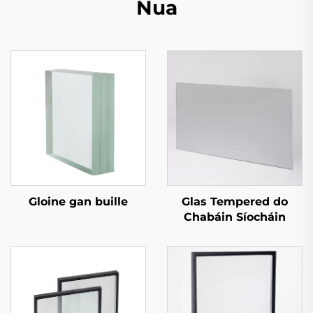
Nua
Gloine gan buille
Glas Tempered do
Chabáin Síocháin