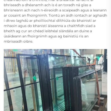
bhriseadh a dhéanamh ach is é an toradh ná glas a
bhrisneann ach nach n-éireoidh a scaipeadh agus a leanann
ar cosaint an fhoirgnimh. Tiontú an áidh iontach ar aghaidh
i dtreo laghdú ar phoillíochtaí dlíthiúla do bhainistí ar
mhaoin agus do bhanistí áiseanna a chaithfidh siad a
bheith ag cur an chéad leibhéal slándála an duine a
úsáideann an fhoirgnimh agus ag bainistiú ris an
mbriseadh oibre.