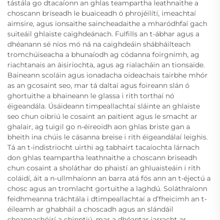
tástála go dtacaíonn an ghlas teampartha leathnaithe a
choscann briseadh le buaiceadh ó phrojéilítí, imeachtaí
aimsire, agus ionsaithe saincheadaithe a mharódhfaí gach
suiteáil ghlaiste caighdeánach. Fulfills an t-ábhar agus a
dhéanann sé níos mó ná na caighdeáin shábháilteach
tromchúiseacha a bhunaíodh ag códanna foirgnimh, ag
riachtanais an áisiríochta, agus ag rialacháin an tionsaide.
Baineann scoláin agus ionadacha oideachais tairbhe mhór
as an gcosaint seo, mar tá daltaí agus foireann slán ó
ghortuithe a bhaineann le glassa i rith torthaí nó
éigeandála. Úsáideann timpeallachtaí sláinte an ghlaiste
seo chun oibriú le cosaint an paitient agus le smacht ar
ghalair, ag tuigil go n-éireoidh aon ghlas briste gan a
bheith ina chúis le cásanna breise i rith éigeandálaí leighis.
Tá an t-indistriocht uirthi ag tabhairt tacaíochta lárnach
don ghlas teampartha leathnaithe a choscann briseadh
chun cosaint a sholáthar do phaistí an ghluaisteáin i rith
coláidí, áit a n-ullmhaíonn an barra atá fós ann an t-éjectú a
chosc agus an tromlacht gortuithe a laghdú. Soláthraíonn
feidhmeanna tráchtála i dtimpeallachtaí a d’fheicimh an t-
éileamh ar ghabháil a choscadh agus an slándáil
cheannachóirí a chinntiú, mar a dhéantar iarracht ar