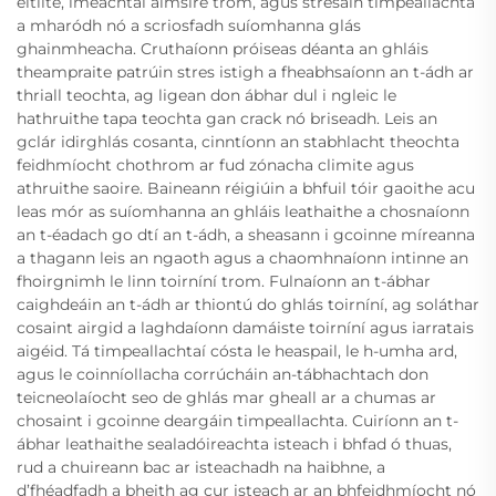
eitilte, imeachtaí aimsire trom, agus stresáin timpeallachta
a mharódh nó a scriosfadh suíomhanna glás
ghainmheacha. Cruthaíonn próiseas déanta an ghláis
theampraite patrúin stres istigh a fheabhsaíonn an t-ádh ar
thriall teochta, ag ligean don ábhar dul i ngleic le
hathruithe tapa teochta gan crack nó briseadh. Leis an
gclár idirghlás cosanta, cinntíonn an stabhlacht theochta
feidhmíocht chothrom ar fud zónacha climite agus
athruithe saoire. Baineann réigiúin a bhfuil tóir gaoithe acu
leas mór as suíomhanna an ghláis leathaithe a chosnaíonn
an t-éadach go dtí an t-ádh, a sheasann i gcoinne míreanna
a thagann leis an ngaoth agus a chaomhnaíonn intinne an
fhoirgnimh le linn toirníní trom. Fulnaíonn an t-ábhar
caighdeáin an t-ádh ar thiontú do ghlás toirníní, ag soláthar
cosaint airgid a laghdaíonn damáiste toirníní agus iarratais
aigéid. Tá timpeallachtaí cósta le heaspail, le h-umha ard,
agus le coinníollacha corrúcháin an-tábhachtach don
teicneolaíocht seo de ghlás mar gheall ar a chumas ar
chosaint i gcoinne deargáin timpeallachta. Cuiríonn an t-
ábhar leathaithe sealadóireachta isteach i bhfad ó thuas,
rud a chuireann bac ar isteachadh na haibhne, a
d’fhéadfadh a bheith ag cur isteach ar an bhfeidhmíocht nó