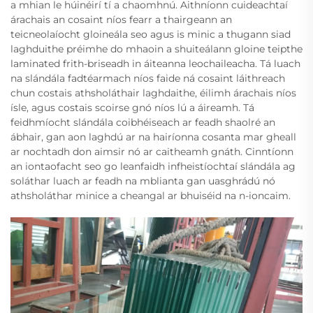
a mhian le húinéirí tí a chaomhnú. Aithníonn cuideachtaí
árachais an cosaint níos fearr a thairgeann an
teicneolaíocht gloineála seo agus is minic a thugann siad
laghduithe préimhe do mhaoin a shuiteálann gloine teipthe
laminated frith-briseadh in áiteanna leochaileacha. Tá luach
na slándála fadtéarmach níos faide ná cosaint láithreach
chun costais athsholáthair laghdaithe, éilimh árachais níos
ísle, agus costais scoirse gnó níos lú a áireamh. Tá
feidhmíocht slándála coibhéiseach ar feadh shaolré an
ábhair, gan aon laghdú ar na hairíonna cosanta mar gheall
ar nochtadh don aimsir nó ar caitheamh gnáth. Cinntíonn
an iontaofacht seo go leanfaidh infheistíochtaí slándála ag
soláthar luach ar feadh na mblianta gan uasghrádú nó
athsholáthar minice a cheangal ar bhuiséid na n-ioncaim.