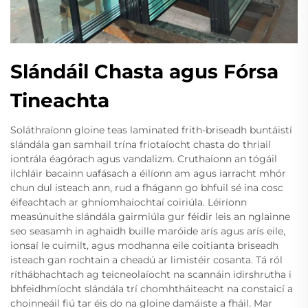
Slándáil Chasta agus Fórsa
Tineachta
Soláthraíonn gloine teas laminated frith-briseadh buntáistí
slándála gan samhail trína friotaíocht chasta do thriail
iontrála éagórach agus vandalizm. Cruthaíonn an tógáil
ilchláir bacainn uafásach a éilíonn am agus iarracht mhór
chun dul isteach ann, rud a fhágann go bhfuil sé ina cosc
éifeachtach ar ghníomhaíochtaí coiriúla. Léiríonn
measúnuithe slándála gairmiúla gur féidir leis an nglainne
seo seasamh in aghaidh buille maróide arís agus arís eile,
ionsaí le cuimilt, agus modhanna eile coitianta briseadh
isteach gan rochtain a cheadú ar limistéir cosanta. Tá ról
ríthábhachtach ag teicneolaíocht na scannáin idirshrutha i
bhfeidhmíocht slándála trí chomhtháiteacht na constaicí a
choinneáil fiú tar éis do na gloine damáiste a fháil. Mar