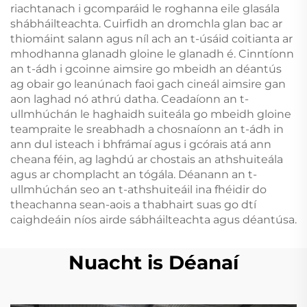
riachtanach i gcomparáid le roghanna eile glasála
shábháilteachta. Cuirfidh an dromchla glan bac ar
thiomáint salann agus níl ach an t-úsáid coitianta ar
mhodhanna glanadh gloine le glanadh é. Cinntíonn
an t-ádh i gcoinne aimsire go mbeidh an déantús
ag obair go leanúnach faoi gach cineál aimsire gan
aon laghad nó athrú datha. Ceadaíonn an t-
ullmhúchán le haghaidh suiteála go mbeidh gloine
teampraite le sreabhadh a chosnaíonn an t-ádh in
ann dul isteach i bhfrámaí agus i gcórais atá ann
cheana féin, ag laghdú ar chostais an athshuiteála
agus ar chomplacht an tógála. Déanann an t-
ullmhúchán seo an t-athshuiteáil ina fhéidir do
theachanna sean-aois a thabhairt suas go dtí
caighdeáin níos airde sábháilteachta agus déantúsa.
Nuacht is Déanaí