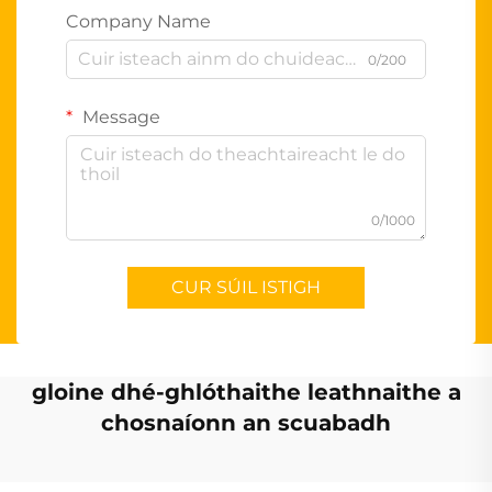
Company Name
0/200
Message
0/1000
CUR SÚIL ISTIGH
gloine dhé-ghlóthaithe leathnaithe a
chosnaíonn an scuabadh