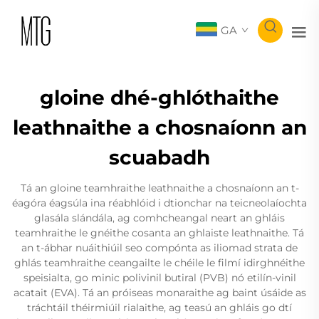
GA
gloine dhé-ghlóthaithe
leathnaithe a chosnaíonn an
scuabadh
Tá an gloine teamhraithe leathnaithe a chosnaíonn an t-
éagóra éagsúla ina réabhlóid i dtionchar na teicneolaíochta
glasála slándála, ag comhcheangal neart an ghláis
teamhraithe le gnéithe cosanta an ghlaiste leathnaithe. Tá
an t-ábhar nuáithiúil seo compónta as iliomad strata de
ghlás teamhraithe ceangailte le chéile le filmí idirghnéithe
speisialta, go minic polivinil butiral (PVB) nó etilín-vinil
acatait (EVA). Tá an próiseas monaraithe ag baint úsáide as
tráchtáil théirmiúil rialaithe, ag teasú an ghláis go dtí