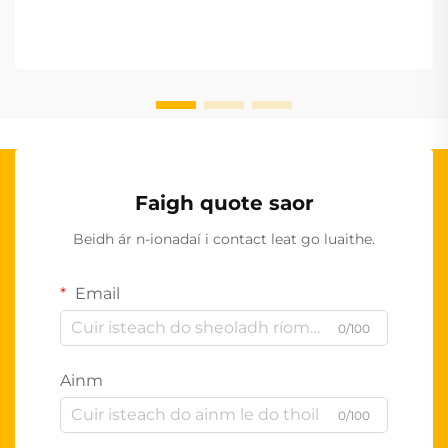
Faigh quote saor
Beidh ár n-ionadaí i contact leat go luaithe.
Email
0/100
Ainm
0/100