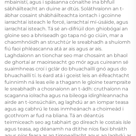
mbainistí, agus i spásanna cónaithe ina bhfuil
sábháilteacht an duine ar dtús. Soláthraíonn an t-
ábhar cosaint shábháilteachta iontach i gcoinne
iarrachtaí isteach le forcé, iarrachtaí mí-úsáide, agus
iarrachtaí isteach. Tá sé an-difriúil don ghiobógaí an
gloine seo a bhriseadh go tapa nó go ciúin, mar a
chaomhnóidh an struchtúr le sreabhadh a shuíomh
fiú faoi phléascanna atá ar ais agus ar ais.
Laghdaíonn an tionchar seo mar chosaint an bhaol
de ghortaí ar maoirseacht go mór agus cuireann sé
suaimhneas croí i gclár do bhuachaillí gnó agus do
bhuachaillí tí. Is éard atá i gceist leis an éifeachtacht
fuinnimh ná leas eile a thagann le gloine teampraite
le sreabhadh a chosnaíonn an t-ádh: cruthaíonn na
scaganna iolracha agus na bileoga idirghleannacha
airde an t-ionsúcháin, ag laghdú ar an iompar teasa
agus ag cabhrú le teas inmheánach a choimeád i
gcothrom ar fud na bliana. Tá an déantús
teirmiceach seo ag tabhairt go díreach le costais ísle
agus teasa, ag déanamh na dtithe níos faoi bhráith
agus níos feasa ar an timpeallacht agus ag laghdú ar