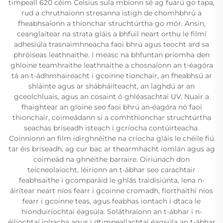
timpeall 620 céim Celsius sula mbíonn sé ag fuarú go tapa,
rud a chruthaíonn stresanna istigh de chomhbhrú a
fheabhsaíonn a thionchar struchtúrtha go mór. Ansin,
ceanglaítear na strata gláis a bhfuil neart orthu le filmí
adhesiúla trasnaimhneacha faoi bhrú agus teocht ard sa
phróiseas leathnaithe. I measc na bhfuntan príomha den
ghloine teamhraithe leathnaithe a chosnaíonn an t-éagóra
tá an t-ádhmhaireacht i gcoinne tionchair, an fheabhsú ar
shláinte agus ar shábháilteacht, an laghdú ar an
gceolchluais, agus an cosaint ó ghléasachtaí UV. Nuair a
fhaightear an gloine seo faoi bhrú an-éagóra nó faoi
thionchair, coimeádann sí a comhthionchar struchtúrtha
seachas briseadh isteach i gcríocha contúirteacha.
Coinníonn an film idirghnéithe na críocha gláis le chéile fiú
tar éis briseadh, ag cur bac ar thearmhacht iomlán agus ag
coimeád na ghnéithe barraire. Oiriúnach don
teicneolaíocht, léiríonn an t-ábhar seo carachtair
feabhsaithe i gcomparáid le ghlás traidisiúnta, lena n-
áirítear neart níos fearr i gcoinne cromadh, fíorthaithí níos
fearr i gcoinne teas, agus feabhas iontach i dtaca le
hionduiríochtaí éagsúla. Soláthraíonn an t-ábhar i n-
éilíochtaí iolracha agus i dtimpeallachtaí éagsúla an t-ábhar