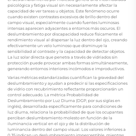
psicológica y fatiga visual sin necesariamente afectar la
capacidad de ver tareas u objetos. Este fenómeno ocurre
cuando existen contrastes excesivos de brillo dentro del
campo visual, especialmente cuando fuentes luminosas
intensas aparecen adyacentes a entornos más oscuros. El
deslumbramiento por discapacidad reduce físicamente el
rendimiento visual al dispersar la luz dentro del ojo, creando
efectivamente un velo luminoso que disminuye la
sensibilidad al contraste y la capacidad de detectar objetos.
La luz solar directa que penetra a través de vidriados sin
protección puede provocar ambas formas simultáneamente,
generando entornos interiores incómodos e improductivos.
Varias métricas estandarizadas cuantifican la gravedad del
deslumbramiento y ayudan a predecir si las especificaciones
de vidrio con recubrimiento reflectante proporcionarán un
control adecuado. La métrica Probabilidad de
Deslumbramiento por Luz Diurna (DGP, por sus siglas en
inglés), desarrollada específicamente para condiciones de
luz diurna, relaciona la probabilidad de que los ocupantes
perciban deslumbramiento molesto en función de la
iluminancia vertical en el ojo y de la distribución de
luminancia dentro del campo visual. Los valores inferiores a
0,35 indican un deslumbramiento imperceptible, mientras