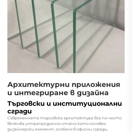
Архитектурни приложения
и интегриране в дизайна
Търговски и институционални
сгради
Съвременната търговска архитектура все по-често
включва ултрапрозрачно стъкло като основен
дизайнерски елемент, особено в офисни сгради,