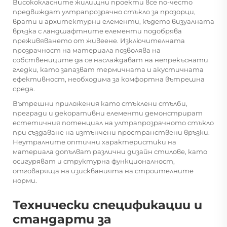
Висококласните жилищни проекти все по-често
предвиждат ултрапрозрачно стъкло за прозорци,
врати и архитектурни елементи, където визуалната
връзка с ландшафтните елементи подобрява
преживяването от живеене. Изключителната
прозрачност на материала позволява на
собствениците да се наслаждават на непрекъснати
гледки, като запазват термичната и акустичната
ефективност, необходима за комфортна вътрешна
среда.
Вътрешни приложения като стъклени стълби,
прегради и декоративни елементи демонстрират
естетичния потенциал на ултрапрозрачното стъкло
при създаване на изтънчени пространствени връзки.
Неутралните оптични характеристики на
материала допълват различни дизайн стилове, като
осигуряват и структурна функционалност,
отговаряща на изискванията на строителните
норми.
Технически спецификации и
стандарти за