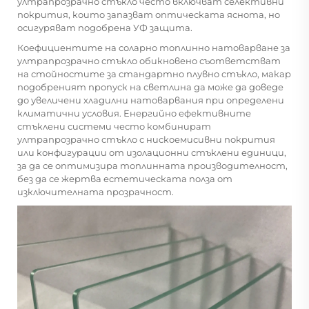
ултрапрозрачно стъкло често включват селективни
покрития, които запазват оптическата яснота, но
осигуряват подобрена УФ защита.
Коефициентите на соларно топлинно натоварване за
ултрапрозрачно стъкло обикновено съответстват
на стойностите за стандартно плувно стъкло, макар
подобреният пропуск на светлина да може да доведе
до увеличени хладилни натоварвания при определени
климатични условия. Енергийно ефективните
стъклени системи често комбинират
ултрапрозрачно стъкло с нискоемисивни покрития
или конфигурации от изолационни стъклени единици,
за да се оптимизира топлинната производителност,
без да се жертва естетическата полза от
изключителната прозрачност.