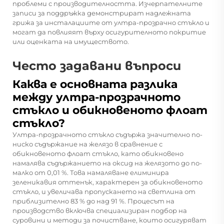
проблеми с производителността. Изчерпателните
записи за поддръжка демонстрират надлежната
грижа за инсталациите от ултра-прозрачно стъкло и
могат да повлияят върху осигурителното покритие
или оценката на имуществото.
Често задавани въпроси
Каква е основната разлика
между ултра-прозрачното
стъкло и обикновеното флоат
стъкло?
Ултра-прозрачното стъкло съдържа значително по-
ниско съдържание на желязо в сравнение с
обикновеното флоат стъкло, като обикновено
намалява съдържанието на оксид на желязото до по-
малко от 0,01 %. Това намаляване елиминира
зеленикавия оттенък, характерен за обикновеното
стъкло, и увеличава пропускането на светлина от
приблизително 83 % до над 91 %. Процесът на
производство включва специализиран подбор на
суровини и методи за почистване, които осигуряват