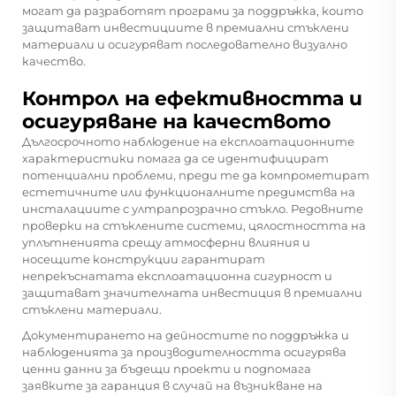
могат да разработят програми за поддръжка, които
защитават инвестициите в премиални стъклени
материали и осигуряват последователно визуално
качество.
Контрол на ефективността и
осигуряване на качеството
Дългосрочното наблюдение на експлоатационните
характеристики помага да се идентифицират
потенциални проблеми, преди те да компрометират
естетичните или функционалните предимства на
инсталациите с ултрапрозрачно стъкло. Редовните
проверки на стъклените системи, цялостността на
уплътненията срещу атмосферни влияния и
носещите конструкции гарантират
непрекъснатата експлоатационна сигурност и
защитават значителната инвестиция в премиални
стъклени материали.
Документирането на дейностите по поддръжка и
наблюденията за производителността осигурява
ценни данни за бъдещи проекти и подпомага
заявките за гаранция в случай на възникване на