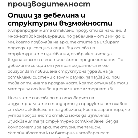
производителност
Опции за дебелина и
структурни възможности
Ултрапрозрачните стъклени продукти са налични в
множество конфигурации по дебелина – от 3 мм до 19
мм, което позволява на архитектите да избират
подходящи спецификации въз основа на
структурните изисквания, съображенията за
безопасност и естетическите предпочитания. По-
дебелите секции от ултрапрозрачно стъкло
осигуряват повишена структурна здравина за
остъклени системи с голям размах, запазвайки при
това оптичната прозрачност, която отличава този
материал от конвенционалните алтернативи.
Носимите способности отговарят на
индустриалните стандарти за продукти от плавно
стъкло с еквивалентна дебелина, което гарантира, че
ултрапрозрачното стъкло може да изпълнява
изискванията за структурно остъкляване, без да
компрометира архитектурните замисли.
Устойчивостта към вятърна натовареност,