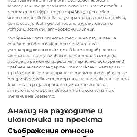
Материалите за рамките, остъклените състави и
монтажната фурнитура трябва да допълват
оптичните свойства на ултра-прозрачното стъкло,
като осигуряват дълготрайна издръжливост и
устойчивост към атмосферни влияния.
Съображенията относно термично разширение
стават особено важни при приложения с
ултрапрозрачно стъкло, тъй като подобрената
светлинна пропускливост на материала може да
доведе до различни модели на термично циклиране в
сравнение със стандартните стъклени материали.
Правилното компенсиране на термичното движение
предотвратява концентрации на напрежение, които
биха могли да застрашат цялостността на
стъклото или ефективността на системата с
течение на времето.
Анализ на разходите и
икономика на проекта
Съображения относно