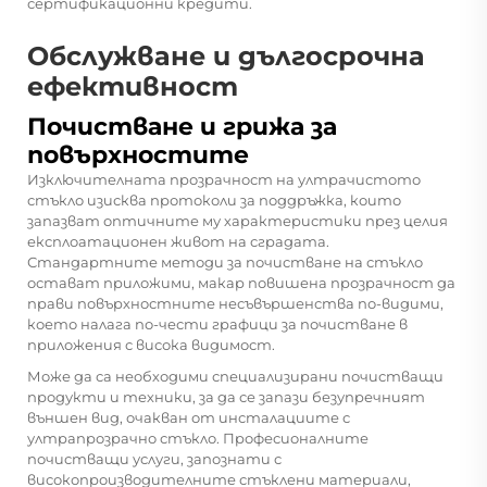
сертификационни кредити.
Обслужване и дългосрочна
ефективност
Почистване и грижа за
повърхностите
Изключителната прозрачност на ултрачистото
стъкло изисква протоколи за поддръжка, които
запазват оптичните му характеристики през целия
експлоатационен живот на сградата.
Стандартните методи за почистване на стъкло
остават приложими, макар повишена прозрачност да
прави повърхностните несъвършенства по-видими,
което налага по-чести графици за почистване в
приложения с висока видимост.
Може да са необходими специализирани почистващи
продукти и техники, за да се запази безупречният
външен вид, очакван от инсталациите с
ултрапрозрачно стъкло. Професионалните
почистващи услуги, запознати с
високопроизводителните стъклени материали,