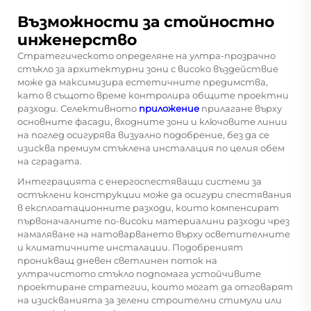
Възможности за стойностно
инженерство
Стратегическото определяне на ултра-прозрачно
стъкло за архитектурни зони с високо въздействие
може да максимизира естетичните предимства,
като в същото време контролира общите проектни
разходи. Селективното
приложение
прилагане върху
основните фасади, входните зони и ключовите линии
на поглед осигурява визуално подобрение, без да се
изисква премиум стъклена инсталация по целия обем
на сградата.
Интеграцията с енергоспестяващи системи за
остъклени конструкции може да осигури спестявания
в експлоатационните разходи, които компенсират
първоначалните по-високи материалини разходи чрез
намаляване на натоварването върху осветителните
и климатичните инсталации. Подобреният
проникващ дневен светлинен поток на
ултрачистото стъкло подпомага устойчивите
проектиране стратегии, които могат да отговарят
на изискванията за зелени строителни стимули или