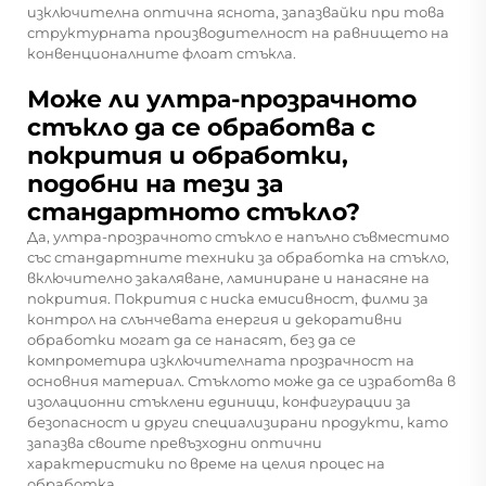
изключителна оптична яснота, запазвайки при това
структурната производителност на равнището на
конвенционалните флоат стъкла.
Може ли ултра-прозрачното
стъкло да се обработва с
покрития и обработки,
подобни на тези за
стандартното стъкло?
Да, ултра-прозрачното стъкло е напълно съвместимо
със стандартните техники за обработка на стъкло,
включително закаляване, ламиниране и нанасяне на
покрития. Покрития с ниска емисивност, филми за
контрол на слънчевата енергия и декоративни
обработки могат да се нанасят, без да се
компрометира изключителната прозрачност на
основния материал. Стъклото може да се изработва в
изолационни стъклени единици, конфигурации за
безопасност и други специализирани продукти, като
запазва своите превъзходни оптични
характеристики по време на целия процес на
обработка.