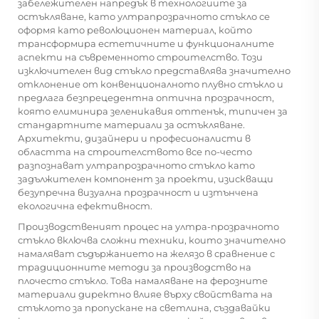
забележителен напредък в технологиите за
остъкляване, като ултрапрозрачното стъкло се
оформя като революционен материал, който
трансформира естетичните и функционалните
аспекти на съвременното строителство. Този
изключителен вид стъкло представлява значително
отклонение от конвенционалното плувно стъкло и
предлага безпрецедентна оптична прозрачност,
която елиминира зеленикавия оттенък, типичен за
стандартните материали за остъкляване.
Архитекти, дизайнери и професионалисти в
областта на строителството все по-често
разпознават ултрапрозрачното стъкло като
задължителен компонент за проекти, изискващи
безупречна визуална прозрачност и изтънчена
екологична ефективност.
Производственият процес на ултра-прозрачното
стъкло включва сложни техники, които значително
намаляват съдържанието на желязо в сравнение с
традиционните методи за производство на
плочесто стъкло. Това намаляване на ферозните
материали директно влияе върху свойствата на
стъклото за пропускане на светлина, създавайки