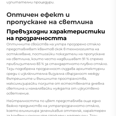
изпитателни процедури.
Оптичен ефект и
пропускане на светлина
Превъзходни характеристики
на прозрачността
Оптичните свойства на
ултра прозорено стъкло
представляват квантов скок в технологията на
остъкляване, постигайки показатели на пропускане
на светлина, които често надвишават 91 % спрямо
приблизително 83 % за стандартното плувно стъкло.
Тази подобрена прозрачност създава архитектурни
среди с изключителна визуална свързаност между
вътрешните и външните пространства,
максимизирайки ползите от естествената дневна
светлина и намалявайки нуждата от изкуствено
осветление.
Нейтралността по цвят представлява още едно
важно предимство на ултрапрозрачното стъкло,
което елиминира зеленикавия оттенък, характерен
за конвенционалните стъклени материали. Този