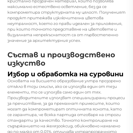
кристално прозрачен материал, който позволява
максимално естествено осветление, без да се
компрометира структурната му цялост. Полученият
продукт притежава изключителна цветова
неутралност, което го прави идеален за приложения,
при които точното представяне на цветовете и
визуалната непрекъснатост са от първостепенно
значение за архитектурния успех.
Състав и производствено
изкуство
Избор и обработка на суровини
Основата на висшето образование
ултра прозорено
стъкло
в този смисъл, ако се използва един от тези
елементи, то се използва само един от тях.
Производителите използват специализирани процеси
за пречистване, за да премахнат примесите, които
могат да компрометират оптичната яснота, като
се гарантира, че всяка партида отговаря на строги
стандарти за качество. Точното контролиране на
съдържанието на желязооксид, обикновено намалено
до по-малко от 0,01%, отличава ултрапрозрачното