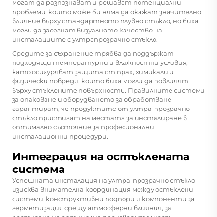
могат да разпознават и решават потенциални
проблеми, които може би няма да окажат значително
влияние върху стандартното плувно стъкло, но биха
могли да засегнат визуалното качество на
инсталациите с ултрапрозрачно стъкло.
Средите за съхранение трябва да поддържат
подходящи температурни и влажностни условия,
като осигуряват защита от прах, химикали и
физически повреди, които биха могли да повлияят
върху стъклените повърхности. Правилните системи
за опаковане и оборудването за обработване
гарантират, че продуктите от ултра-прозрачно
стъкло пристигат на местата за инсталиране в
оптимално състояние за професионални
инсталационни процедури.
Интеграция на остъклената
система
Успешната инсталация на ултра-прозрачно стъкло
изисква внимателна координация между остъклени
системи, конструктивни подпори и компоненти за
герметизация срещу атмосферни влияния, за
постигане на оптимална производителност.