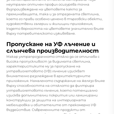
неутрален оптичен профил осигурява точна
възпроизвеждане на цветовете както за
преминаващата, така и за отразената светлина,
което го прави особено ценено в търговски обекти,
художествени галерии и жилищни приложения,
където вярността на цветовете значително влияе
върху потребителското изживяване.
Пропускане на УФ лъчение и
слънчева производителност
Макар ултрапрозрачното стъкло да се отличава с
висока пропускливост за видимата светлина,
характеристиките му за пропускане на
ултравиолетовото (УФ) лъчение изискват
внимателно разглеждане в архитектурните
приложения. Намаленото съдържание на желязо влияе
върху способността на стъклото да филтрира
ултравиолетовото лъчение, което потенциално
изисква допълнителни покрития или ламинирани
конструкции за защита на интериорната
мебелировка и обитателите от прекомерно УФ
въздействие. Съвременните продукти от