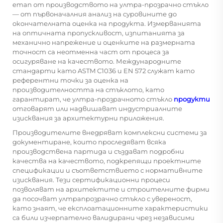
етап от производството на ултра-прозрачно стъкло
— от първоначалния анализ на суровините до
окончателната оценка на продукта. Измерванията
на оптичната пропускливост, изпитанията за
механично напрежение и оценките на размерната
точност са неотменна част от процеса за
осигуряване на качеството. Международните
стандарти като ASTM C1036 и EN 572 служат като
референтни точки за оценка на
производителността на стъклото, като
гарантират, че ултра-прозрачното стъкло
продукти
отговарят или надвишават индустриалните
изисквания за архитектурни приложения.
Производителите внедряват комплексни системи за
документиране, които проследяват всяка
производствена партида и създават подробни
качества на качеството, подкрепящи проектните
спецификации и съответствието с нормативните
изисквания. Тези сертификационни процеси
позволяват на архитектите и строителните фирми
да посочват ултрапрозрачно стъкло с увереност,
като знаят, че експлоатационните характеристики
са били изчерпателно валидирани чрез независими