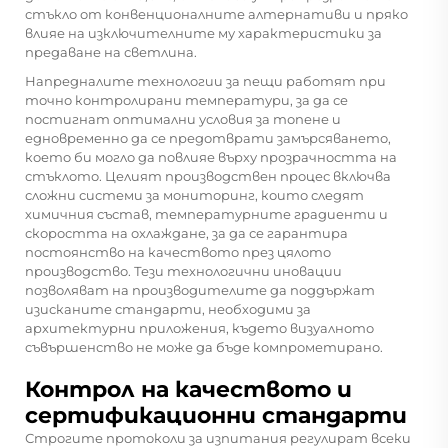
стъкло от конвенционалните алтернативи и пряко
влияе на изключителните му характеристики за
предаване на светлина.
Напредналите технологии за пещи работят при
точно контролирани температури, за да се
постигнат оптимални условия за топене и
едновременно да се предотврати замърсяването,
което би могло да повлияе върху прозрачността на
стъклото. Целият производствен процес включва
сложни системи за мониторинг, които следят
химичния състав, температурните градиенти и
скоростта на охлаждане, за да се гарантира
постоянство на качеството през цялото
производство. Тези технологични иновации
позволяват на производителите да поддържат
изисканите стандарти, необходими за
архитектурни приложения, където визуалното
съвършенство не може да бъде компрометирано.
Контрол на качеството и
сертификационни стандарти
Строгите протоколи за изпитания регулират всеки