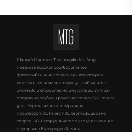
Шанхай Монтеж Технолоджи Ко., Лтд.
предлага високопроизводително
фотогалванично стъкло, архитектурно
стъкло и специално стъкло за глобалните
слънчеви и строителни индустрии. Ултра-
прозрачно плувно и релефно стъкло (550 тона/
ден), вертикално интегрирано
производство, качество, сертифицирано
според ISO. Сътрудничете с нас за решения с
неутрален въглероден баланс.