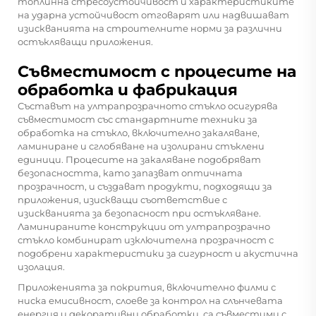
топлинна стресоустойчивост и характеристиките
на ударна устойчивост отговарят или надвишават
изискванията на строителните норми за различни
остъкляващи приложения.
Съвместимост с процесите на
обработка и фабрикация
Съставът на ултрапрозрачното стъкло осигурява
съвместимост със стандартните техники за
обработка на стъкло, включително закаляване,
ламиниране и сглобяване на изолирани стъклени
единици. Процесите на закаляване подобряват
безопасността, като запазват оптичната
прозрачност, и създават продукти, подходящи за
приложения, изискващи съответствие с
изискванията за безопасност при остъкляване.
Ламинираните конструкции от ултрапрозрачно
стъкло комбинират изключителна прозрачност с
подобрени характеристики за сигурност и акустична
изолация.
Приложенията за покрития, включително филми с
ниска емисивност, слоеве за контрол на слънчевата
енергия и декоративни обработки, са съвместими с