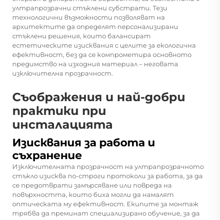
ултрапрозрачни стъклени субстрати. Тези
технологични възможности позволяват на
архитектите да определят персонализирани
стъклени решения, които балансират
естетическите изисквания с целите за екологична
ефективност, без да се компрометира основното
предимство на изходния материал – неговата
изключителна прозрачност.
Съображения и най-добри
практики при
инсталацията
Изисквания за работа и
съхранение
Изключителната прозрачност на ултрапрозрачното
стъкло изисква по-строги протоколи за работа, за да
се предотврати замърсяване или повреда на
повърхността, които биха могли да намалят
оптическата му ефективност. Екипите за монтаж
трябва да преминат специализирано обучение, за да