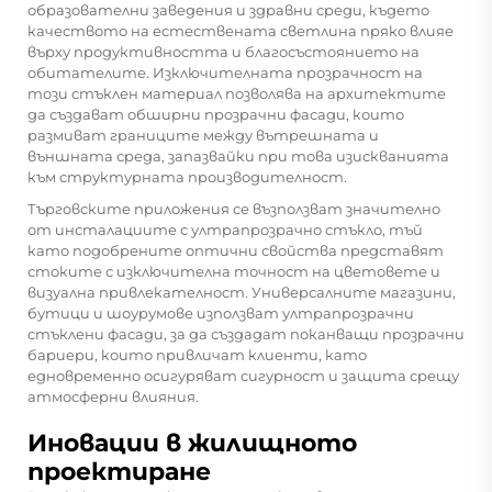
образователни заведения и здравни среди, където
качеството на естествената светлина пряко влияе
върху продуктивността и благосъстоянието на
обитателите. Изключителната прозрачност на
този стъклен материал позволява на архитектите
да създават обширни прозрачни фасади, които
размиват границите между вътрешната и
външната среда, запазвайки при това изискванията
към структурната производителност.
Търговските приложения се възползват значително
от инсталациите с ултрапрозрачно стъкло, тъй
като подобрените оптични свойства представят
стоките с изключителна точност на цветовете и
визуална привлекателност. Универсалните магазини,
бутици и шоурумове използват ултрапрозрачни
стъклени фасади, за да създадат поканващи прозрачни
бариери, които привличат клиенти, като
едновременно осигуряват сигурност и защита срещу
атмосферни влияния.
Иновации в жилищното
проектиране