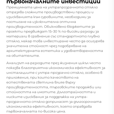
първоначалните инвестиции
Премиумната цена на ултрапрозрачното стъкло
отразява сложните производствени процеси и
изискванията към суровините, необходими за
постигане на изключителна оптична
производителност. Обикновено бюджетите за
проекти предвиждат 15–30 % по-високи разходи за
материали в сравнение със стандартното плувно
стъкло, макар това инвестиране често да осигурява
значителна стойност чрез подобряване на
архитектурната естетика и удовлетвореността
на обитателите.
Анализът на разходите през жизнения цикъл често
показва благоприятна икономическа ефективност за
инсталациите с ултра-прозрачно стъкло, особено в
приложения, при които качеството на
естествената светлина влияе върху
производителността, търговските продажби или
стойността на имотите. Дълготрайността и
ниските изисквания за поддръжка на ултра-
прозрачното стъкло допринасят за дългосрочната
икономическа ефективност, която оправдава
първоначалната по-висока цена.