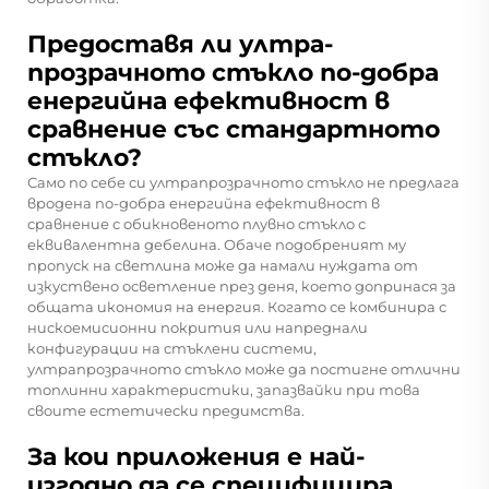
Предоставя ли ултра-
прозрачното стъкло по-добра
енергийна ефективност в
сравнение със стандартното
стъкло?
Само по себе си ултрапрозрачното стъкло не предлага
вродена по-добра енергийна ефективност в
сравнение с обикновеното плувно стъкло с
еквивалентна дебелина. Обаче подобреният му
пропуск на светлина може да намали нуждата от
изкуствено осветление през деня, което допринася за
общата икономия на енергия. Когато се комбинира с
нискоемисионни покрития или напреднали
конфигурации на стъклени системи,
ултрапрозрачното стъкло може да постигне отлични
топлинни характеристики, запазвайки при това
своите естетически предимства.
За кои приложения е най-
изгодно да се специфицира