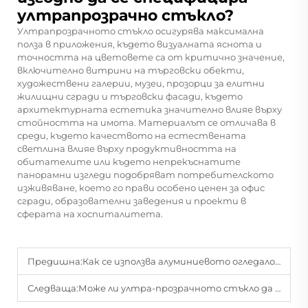
ултрапрозрачно стъкло?
Ултрапрозрачното стъкло осигурява максимална
полза в приложения, където визуалната яснота и
точността на цветовете са от критично значение,
включително витрини на търговски обекти,
художествени галерии, музеи, прозорци за елитни
жилищни сгради и търговски фасади, където
архитектурната естетика значително влияе върху
стойността на имота. Материалът се отличава в
среди, където качеството на естествената
светлина влияе върху продуктивността на
обитателите или където непрекъснатите
панорамни изгледи подобряват потребителското
изживяване, което го прави особено ценен за офис
сгради, образователни заведения и проекти в
сферата на хоспиталитета.
Предишна:
Как се използва алуминиевото огледало в проекти за вътрешно оформление?
Следваща:
Може ли ултра-прозрачното стъкло да подобри ефективността на слънчевите панели?