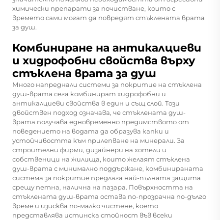
химически препарати за почистване, които с
времето сами могат да повредят стъклената врата
за душ.
Комбиниране на антикалциеви
и хидрофобни свойства върху
стъклена врата за душ
Много напреднали системи за покритие на стъклена
душ-врата сега комбинират хидрофобни и
антикалциеви свойства в един и същ слой. Този
двойствен подход означава, че стъклената душ-
врата получава едновременно предимството от
поведението на водата да образува капки и
устойчивостта към прилепване на минерали. За
строителни фирми, дизайнери на хотели и
собственици на жилища, които желаят стъклена
душ-врата с минимално поддържане, комбинираната
система за покритие предлага най-пълната защита
срещу петна, налична на пазара. Повърхността на
стъклената душ-врата остава по-прозрачна по-дълго
време и изисква по-малко чистене, което
представлява истинска стойност във всеки