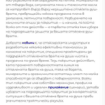
най-уязвимите към образуване на петна. Минералите
от твърда вода, сапунената пяна и телесните масла
се натрупват бързо върху незащитена стъкlena душ-
врата, превръщайки някога прозрачна плоча в
замъглена, петниста повърхност. Разбирането на
наличните опции за покритие — и начина, по който
всяко от тях действа — е първата стъпка към избора
на подходящата защита за вашата стъклена душ-
врата.
Доброто
новини
е, че стъкларската индустрия е
разработила няколко ефективни технологии за
нанасяне на покрития, специално проектирани да
поддържат стъклената врата на душа чиста и
прозрачна по-дълго време. Тези покрития действат,
като променят повърхностната химия на
стъклената врата на душа, така че водата,
минералите и органичните остатъци имат по-малка
способност да се свързват с повърхността. Всеки
тип покритие има собствен механизъм, профил на
издръжливост и идеален
приложение
сценарий, затова
изборът на подходящото покритие за конкретната
ситуация с вашата стъклена врата на душа прави
значителна практически разлика.