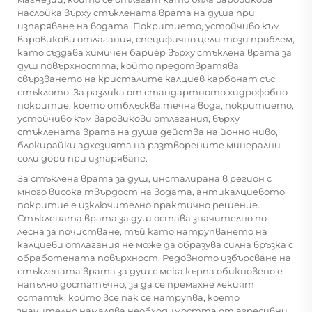
наслойка върху стъклената врата на душа при
изпаряване на водата. Покритието, устойчиво към
варовикови отлагания, специфично цели този проблем,
като създава химичен барие́р върху
стъклена врата за
душ
повърхността, който предотвратява
свързването на кристалите калциев карбонат със
стъклото. За разлика от стандартното хидрофобно
покритие, което отблъсква течна вода, покритието,
устойчиво към варовикови отлагания, върху
стъклената врата на душа действа на йонно ниво,
блокирайки адхезията на разтворените минерални
соли дори при изпаряване.
За стъклена врата за душ, инсталирана в регион с
много висока твърдост на водата, антикалциевото
покритие е изключително практично решение.
Стъклената врата за душ остава значително по-
лесна за почистване, тъй като натрупването на
калциеви отлагания не може да образува силна връзка с
обработената повърхност. Редовното избърсване на
стъклената врата за душ с мека кърпа обикновено е
напълно достатъчно, за да се премахне лекият
остатък, който все пак се натрупва, което
значително намалява необходимостта от агресивни