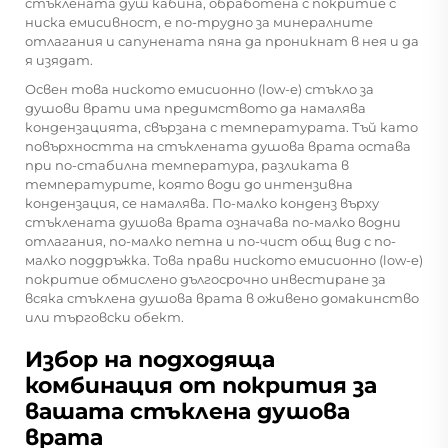
стъклената душ кабина, обработена с покритие с
ниска емисивност, е по-трудно за минералните
отлагания и сапунената пяна да проникнат в нея и да
я изядат.
Освен това ниското емисионно (low-e) стъкло за
душови врати има предимството да намалява
кондензацията, свързана с температурата. Тъй като
повърхността на стъклената душова врата остава
при по-стабилна температура, разликата в
температурите, която води до интензивна
кондензация, се намалява. По-малко конденз върху
стъклената душова врата означава по-малко водни
отлагания, по-малко петна и по-чист общ вид с по-
малко поддръжка. Това прави ниското емисионно (low-e)
покритие обмислено дългосрочно инвестиране за
всяка стъклена душова врата в оживено домакинство
или търговски обект.
Избор на подходяща
комбинация от покрития за
вашата стъклена душова
врата