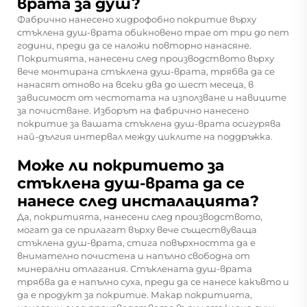
врата за душ?
Фабрично нанесено хидрофобно покритие върху
стъклена душ-врата обикновено трае от три до пет
години, преди да се наложи повторно нанасяне.
Покритията, нанесени след производството върху
вече монтирана стъклена душ-врата, трябва да се
нанасят отново на всеки два до шест месеца, в
зависимост от честотата на използване и навиците
за почистване. Изборът на фабрично нанесено
покритие за вашата стъклена душ-врата осигурява
най-дългия интервал между циклите на поддръжка.
Може ли покритието за
стъклена душ-врата да се
нанесе след инсталацията?
Да, покритията, нанесени след производството,
могат да се прилагат върху вече съществуваща
стъклена душ-врата, стига повърхността да е
внимателно почистена и напълно свободна от
минерални отлагания. Стъклената душ-врата
трябва да е напълно суха, преди да се нанесе какъвто и
да е продукт за покритие. Макар покритията,