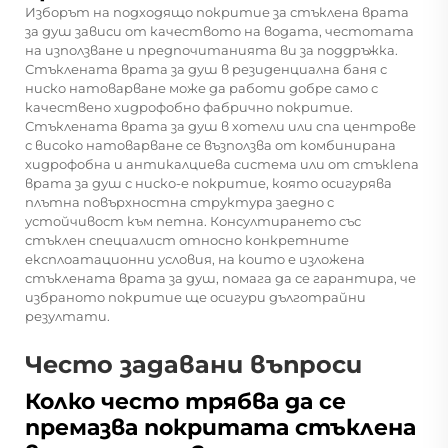
Изборът на подходящо покритие за стъклена врата
за душ зависи от качеството на водата, честотата
на използване и предпочитанията ви за поддръжка.
Стъклената врата за душ в резиденциална баня с
ниско натоварване може да работи добре само с
качествено хидрофобно фабрично покритие.
Стъклената врата за душ в хотели или спа центрове
с високо натоварване се възползва от комбинирана
хидрофобна и антикалциева система или от стъкlena
врата за душ с ниско-е покритие, която осигурява
плътна повърхностна структура заедно с
устойчивост към петна. Консултирането със
стъклен специалист относно конкретните
експлоатационни условия, на които е изложена
стъклената врата за душ, помага да се гарантира, че
избраното покритие ще осигури дълготрайни
резултати.
Често задавани въпроси
Колко често трябва да се
премазва покритата стъклена