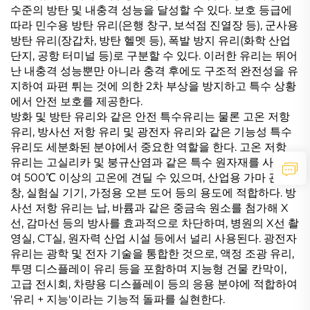
수준의 방탄 및 내충격 성능을 달성할 수 있다. 보호 등급에
따라 민수용 방탄 유리(은행 창구, 보석점 진열장 등), 군사용
방탄 유리(장갑차, 방탄 헬멧 등), 폭발 방지 유리(화학 산업
단지, 공항 터미널 등)로 구분할 수 있다. 이러한 유리는 뛰어
난 내충격 성능뿐만 아니라 충격 후에도 구조적 완전성을 유
지하여 파편 튀는 것에 의한 2차 부상을 방지하고 특수 상황
에서 안전 보호를 제공한다.
방화 및 방탄 유리와 같은 안전 특수유리는 물론 고온 저항
유리, 방사선 저항 유리 및 광전자 유리와 같은 기능성 특수
유리도 세분화된 분야에서 중요한 역할을 한다. 고온 저항
유리는 고실리카 및 붕규산염과 같은 특수 원자재를 사용하
여 500℃ 이상의 고온에 견딜 수 있으며, 산업용 가마 관찰
창, 실험실 기기, 가정용 오븐 도어 등의 용도에 적합하다. 방
사선 저항 유리는 납, 바륨과 같은 중금속 원소를 첨가해 X
선, 감마선 등의 방사를 효과적으로 차단하며, 병원의 X선 촬
영실, CT실, 원자력 산업 시설 등에서 널리 사용된다. 광전자
유리는 광학 및 전자 기술을 통합한 것으로, 액정 조광 유리,
투명 디스플레이 유리 등을 포함하며 지능형 건물 칸막이,
고급 전시회, 차량용 디스플레이 등의 응용 분야에 적합하여
'유리 + 지능'이라는 기능적 돌파를 실현한다.