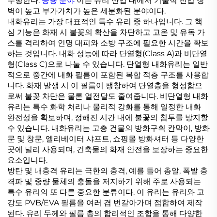
수행한다.
응용 분야
이는 유리 산업 내에서 기술적 진입 장
벽이 높고 부가가치가 높은 세분화된 분야이다.
내화유리는 가장 대표적인 특수 유리 중 하나입니다. 그 핵
심 기능은 화재 시 불꽃의 확산을 차단하고 고온 및 유독 가
스를 격리하여 인명 대피와 소방 구조에 필요한 시간을 확보
하는 것입니다. 내화 성능에 따라 단열형(Class A)과 비단열
형(Class C)으로 나눌 수 있습니다. 단열형 내화유리는 일반
적으로 중간에 내화 필름이 포함된 복합 적층 구조를 사용합
니다. 화재 발생 시 이 필름이 팽창하여 단열층을 형성함으
로써 불꽃 차단은 물론 열전달도 줄여줍니다. 비단열형 내화
유리는 특수 화학 처리나 물리적 강화를 통해 일정한 내화
완전성을 확보하며, 정해진 시간 내에 불꽃의 침투를 방지할
수 있습니다. 내화유리는 고층 건물의 방화구획 칸막이, 방화
문 및 창문, 엘리베이터 샤프트, 쇼핑몰 방화셔터 등 다양한
곳에 널리 사용되며, 건축물의 화재 안전을 보장하는 중요한
요소입니다.
방탄 및 내충격 유리는 극한의 충격, 예를 들어 총알, 폭발 충
격파 및 중량 물체의 충돌을 저지하기 위해 주로 사용되는
특수 유리의 또 다른 중요한 분류이다. 이 유리는 유리와 고
강도 PVB/EVA 필름을 여러 겹 번갈아가며 접합하여 제작
된다. 유리 두께와 필름 층의 합리적인 조합을 통해 다양한