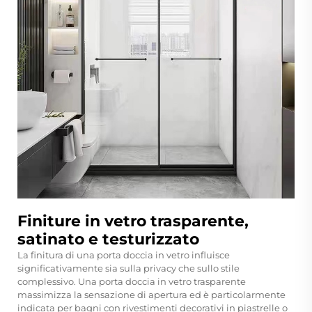
Finiture in vetro trasparente,
satinato e testurizzato
La finitura di una porta doccia in vetro influisce
significativamente sia sulla privacy che sullo stile
complessivo. Una porta doccia in vetro trasparente
massimizza la sensazione di apertura ed è particolarmente
indicata per bagni con rivestimenti decorativi in piastrelle o