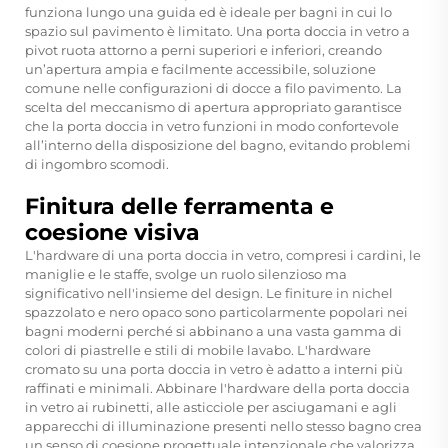
funziona lungo una guida ed è ideale per bagni in cui lo
spazio sul pavimento è limitato. Una porta doccia in vetro a
pivot ruota attorno a perni superiori e inferiori, creando
un’apertura ampia e facilmente accessibile, soluzione
comune nelle configurazioni di docce a filo pavimento. La
scelta del meccanismo di apertura appropriato garantisce
che la porta doccia in vetro funzioni in modo confortevole
all’interno della disposizione del bagno, evitando problemi
di ingombro scomodi.
Finitura delle ferramenta e
coesione visiva
L'hardware di una porta doccia in vetro, compresi i cardini, le
maniglie e le staffe, svolge un ruolo silenzioso ma
significativo nell'insieme del design. Le finiture in nichel
spazzolato e nero opaco sono particolarmente popolari nei
bagni moderni perché si abbinano a una vasta gamma di
colori di piastrelle e stili di mobile lavabo. L'hardware
cromato su una porta doccia in vetro è adatto a interni più
raffinati e minimali. Abbinare l'hardware della porta doccia
in vetro ai rubinetti, alle asticciole per asciugamani e agli
apparecchi di illuminazione presenti nello stesso bagno crea
un senso di coesione progettuale intenzionale che valorizza