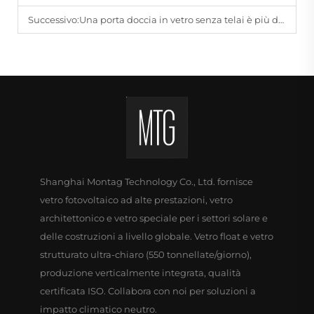
Successivo:
Una porta doccia in vetro senza telai è più durevole a lungo termine?
Shanghai Montag Technology Co., Ltd. fornisce
vetro fotovoltaico ad alte prestazioni, vetro
architettonico e vetro speciale per i settori solare e
delle costruzioni a livello globale. Vetro float e vetro
strutturato ultra-chiaro (550 tonnellate/giorno),
produzione verticalmente integrata, qualità
certificata ISO. Collabora con noi per soluzioni a
impatto climatico neutro.