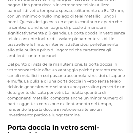
bagno. Una porta doccia in vetro senza telaio utilizza
pannelli di vetro temprato spesso, solitamente da 8 a 12 mm,
con un minimo o nullo impiego di telai metallici lungo i
bordi. Questo design crea un aspetto continuo e aperto che
fa sembrare anche un bagno di piccole dimensioni
significativamente più grande. La porta doccia in vetro senza
telaio consente inoltre di lasciare pienamente visibili le
piastrelle e le finiture interne, adattandosi perfettamente
allo stile pulito e privo di ingombri che caratterizza gli
ambienti contemporanei.
Dal punto di vista della manutenzione, la porta doccia in
vetro senza telaio offre un vantaggio poiché presenta meno
canali metallici in cui possono accumularsi residui di sapone
e muffa. La pulizia di una porta doccia in vetro senza telaio
richiede generalmente soltanto uno spazzolino per vetri e un
detergente delicato per vetri. La ridotta quantità di
componenti metallici comporta anche un minor numero di
parti soggette a corrosione o allentamento nel tempo,
rendendo la porta doccia in vetro senza telaio un
investimento pratico a lungo termine.
Porta doccia in vetro semi-