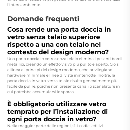
l'intero ambiente.
Domande frequenti
Cosa rende una porta doccia in
vetro senza telaio superiore
rispetto a una con telaio nel
contesto del design moderno?
Una porta doccia in vetro senza telaio elimina i pesanti bordi
metallici, creando un effetto visivo più pulito e aperto. Ciò si
allinea ai principi del design moderno, che privilegiano
hardware minimale e linee di vista ininterrotte. Inoltre, la
porta doccia in vetro senza telaio risulta generalmente più
facile da pulire, poiché non presenta canali o scanalature in
cui potrebbe accumularsi lo sporco.
È obbligatorio utilizzare vetro
temprato per l’installazione di
ogni porta doccia in vetro?
Nella maggior parte delle regioni, sì. I codici edilizi