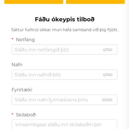
2–6 mm | MONTAG
MONTAG
Fáðu ókeypis tilboð
Sáttur fulltrúi okkar mun hafa samband við þig fljótt.
Netfang
0/100
Nafn
0/100
Fyrirtæki
0/200
Skilaboð