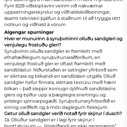
Fyrir B2B viðskiptavini veirim við nákvæmar
uppsetningarskýrslur og viðhaldsleiðbeiningar,
ásamt teknískri þjálfun á staðnum til að tryggja rétt
notkun og viðhald á vörum
Algengar spurningar
Hver er munurinn á syruþvíninni olíuðu sandgleri og
venjulegu frostuðu gleri?
Syruþvínin olíuða sandgler er framleitt með
efnafræðilegum syruþvítunaraðferðum, en
venjulegt frostuð gler er oftast framleitt með
sandblástur. Niðurstaðan er satíngler yfirborð sem
er sléttara og blíkandi en sandblásin útgáfa. Olíuð
sandgler hefur fínnara, sléttara textúru með hærri
blíkan – það sleppir kornugri ójöfnuði sandblásins
glers og býður upp á þægilegra snertingu og
príslegri sjónvarpsgæði. Syruþvítunaryfirborðið er
einnig varðfellt og á móti daglegum flekkjum.
Getur olíuð sandgler verið notað fyrir skýrur í dusch?
Já. Olíuður sandgleri er í lagi fyrir skýrur í
þvottahúsum — „ljósleiðandi en ekki gegnsæinn“