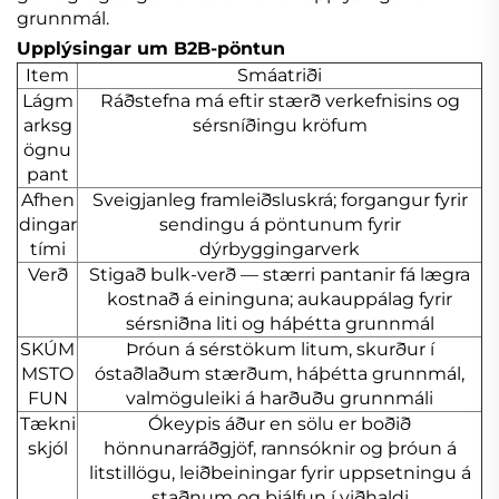
grunnmál.
Upplýsingar um B2B-pöntun
Item
Smáatriði
Lágm
Ráðstefna má eftir stærð verkefnisins og
arksg
sérsníðingu kröfum
ögnu
pant
Afhen
Sveigjanleg framleiðsluskrá; forgangur fyrir
dingar
sendingu á pöntunum fyrir
tími
dýrbyggingarverk
Verð
Stigað bulk-verð — stærri pantanir fá lægra
kostnað á eininguna; aukauppálag fyrir
sérsniðna liti og háþétta grunnmál
SKÚM
Þróun á sérstökum litum, skurður í
MSTO
óstaðlaðum stærðum, háþétta grunnmál,
FUN
valmöguleiki á harðuðu grunnmáli
Tækni
Ókeypis áður en sölu er boðið
skjól
hönnunarráðgjöf, rannsóknir og þróun á
litstillögu, leiðbeiningar fyrir uppsetningu á
staðnum og þjálfun í viðhaldi