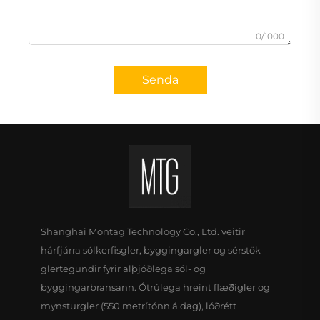
0/1000
Senda
Shanghai Montag Technology Co., Ltd. veitir
hárfjárra sólkerfisgler, byggingargler og sérstök
glertegundir fyrir alþjóðlega sól- og
byggingarbransann. Ótrúlega hreint flæðigler og
mynsturgler (550 metrítónn á dag), lóðrétt