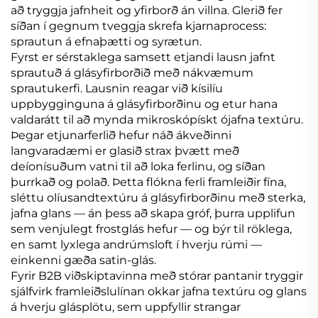
að tryggja jafnheit og yfirborð án villna. Glerið fer
síðan í gegnum tveggja skrefa kjarnaprocess:
sprautun á efnaþætti og syrætun.
Fyrst er sérstaklega samsett etjandi lausn jafnt
sprautuð á glásyfirborðið með nákvæmum
sprautukerfi. Lausnin reagar við kísilíu
uppbygginguna á glásyfirborðinu og etur hana
valdarátt til að mynda mikroskópískt ójafna textúru.
Þegar etjunarferlið hefur náð ákveðinni
langvaradæmi er glasið strax þvætt með
deíonísuðum vatni til að loka ferlinu, og síðan
þurrkað og polað. Þetta flókna ferli framleiðir fína,
sléttu olíusandtextúru á glásyfirborðinu með sterka,
jafna glans — án þess að skapa gróf, þurra upplifun
sem venjulegt frostglás hefur — og býr til röklega,
en samt lyxlega andrúmsloft í hverju rúmi —
einkenni gæða satin-glás.
Fyrir B2B viðskiptavinna með stórar pantanir tryggir
sjálfvirk framleiðslulínan okkar jafna textúru og glans
á hverju glásplötu, sem uppfyllir strangar