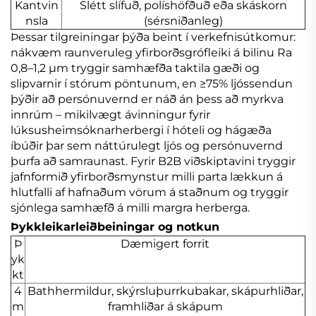
Kantvin
Slétt slífuð, políshöfðuð eða skáskorn
nsla
(sérsniðanleg)
Þessar tilgreiningar þýða beint í verkefnisútkomur:
nákvæm raunveruleg yfirborðsgrófleiki á bilinu Ra
0,8–1,2 μm tryggir samhæfða taktila gæði og
slipvarnir í stórum pöntunum, en ≥75% ljóssendun
þýðir að persónuvernd er náð án þess að myrkva
innrúm – mikilvægt ávinningur fyrir
lúksusheimsóknarherbergi í hóteli og hágæða
íbúðir þar sem náttúrulegt ljós og persónuvernd
þurfa að samraunast. Fyrir B2B viðskiptavini tryggir
jafnformið yfirborðsmynstur milli parta lækkun á
hlutfalli af hafnaðum vörum á staðnum og tryggir
sjónlega samhæfð á milli margra herberga.
Þykkleikarleiðbeiningar og notkun
Þ
Dæmigert forrit
yk
kt
4
Bathhermildur, skýrsluþurrkubakar, skápurhliðar,
m
framhliðar á skápum