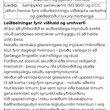
Gæðiþ
Samþykkt samkvæmt ISO 9001 og CCC;
jálfun
hentar fyrir viðurkenningu viðskipta verkefna
og gæðastöðul luxury-herbergja
Leiðbeiningar fyrir viðhald og umhverfi
Af því að yfirborðið er auðveldlega mynduð, krefst
olíuð sandglass sérstakrar umhyggju til að halda
útliti þess:
Notaðu sérstaka glasreinigara og mjúkan mikrofíbra
klút fyrir daglegt hreinsun – þvoðu varlega til að
fjarlægja fingraför, vatnsflögur og dust
Forðistust steinull, skurðtól eða önnur reibjandi
hreinsitól – þessi munu rífa yfirborðið og skaða
ógnvekjulegu olíuðu sandmyndunina
Verður að vernda brúnar glassisins við uppsetningu
til að koma í veg fyrir sprungur – notaðu aðeins
hlutleysan limum, þar sem sýrur eða basísar limum
geta kemiskt eytt syruréttaða yfirborðinu
Við uppsetningu í röku svæðum (duskaþurru,
baðherbergudyr) koma reglubundin hreinsun í veg
fyrir aukningu á málmaafleðum í mikro-mynduninni