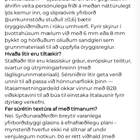
áhrifin veita persónulega friði á meðan náttúrulegt
ljós kemur inn, og slipraóvirk yfirborð
(þurrkunnstöðu stuðull ≥0,6) bætir
öryggisviðmiðum í röku umhverfi. Fyrir skýrur í
þvottahúsum mælum við með 6 mm eða 8 mm
þykkt og hörðuðum olíuðum sandgleri sem
grunnmateriaali til að uppfylla öryggisreglur.
Hvaða litir eru tiltækir?
Staðlaðir litir eru klassískur gráur, evrópskur teilitur,
svartur og útrýmingarhreinn (með
láglísgrunnmateriaali). Sérsniðnir litir geta verið
unnir til að passa við hönnunarflokk þinn —
litasamsetningardeild okkar vinnur með B2B
viðskiptavini til að búa til einstaka litalausnir fyrir
dýrlæg verkefni.
Fer súrétin textúra af með tímanum?
Nei. Syrðunaraðferðin breytir varanlega
yfirborðsbyggi glasins á efnafræðilegu plani –
mynsterið hverfur ekki né slítnar af undir
venjulegum notkun. Þó er rétt viðhald (með