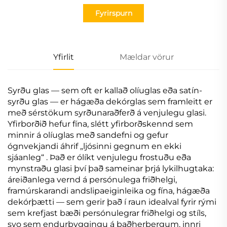
Fyrirspurn
Yfirlit
Mældar vörur
Syrðu glas — sem oft er kallað olíuglas eða satín-
syrðu glas — er hágæða dekórglas sem framleitt er
með sérstökum syrðunaraðferð á venjulegu glasi.
Yfirborðið hefur fína, slétt yfirborðskennd sem
minnir á olíuglas með sandefni og gefur
ógnvekjandi áhrif „ljósinni gegnum en ekki
sjáanleg“ . Það er ólíkt venjulegu frostuðu eða
mynstraðu glasi því það sameinar þrjá lykilhugtaka:
áreiðanlega vernd á persónulega friðhelgi,
framúrskarandi andslipaeiginleika og fína, hágæða
dekórþætti — sem gerir það í raun idealval fyrir rými
sem krefjast bæði persónulegrar friðhelgi og stíls,
svo sem endurbyggingu á baðherbergum, innri