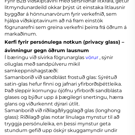
Fyrir B2B viðskiptavini með sérsniðnar litkrafa, getur
litmyndunardeild okkar þrýst út einstaka litlausnir
byggðar á hönnunarvörum fyrir verkefnið, sem
hjálpa viðskiptavinum að ná fram einstök
fögrunarefni sem greina verkefni þeirra frá öðrum á
markaðinum.
Kerfi fyrir persónulega notkun (privacy glass) –
ávinningur gegn öðrum lausnum
Í bæringu við sívirka fögrunarglas
vörur
, sýnir
olíuglas með sandpúlveru mikil
samkeppnishagstæði:
Samanborið við sandblást frostuð glas: Sýrétuð
satin-glas hefur fínni og jafnari yfirborðsþéttleika.
Það sleppir kornungu ójöfnu yfirborði sandblásta
glases og býður upp á þægilegri snertingu, hærra
glans og viðurkennt dýrari útlit.
Samanborið við ríðilagð/rygglagð glas (longhong
glass): Ríðilagð glas notar línulaga mynstur til að
tryggja persónuleika, en þessi mynstur geta
stundum gefið upp óskýr skuggamyndir undir