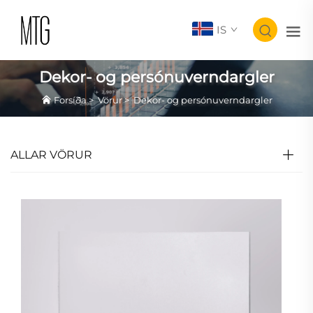
IS
Dekor- og persónuverndargler
Forsíða
>
Vörur
>
Dekor- og persónuverndargler
ALLAR VÖRUR