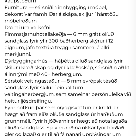
kaupstöðum
Furniture — sérsniðin innbygging í móbel,
dekoratívar framhliðar á skápa, skiljur í hárstöðu
móbelröðum
Dæmi um verkefni:
Fimmstjarnuhotellakeðja — 6 mm grátt olíuð
sandglass fyrir yfir 300 baðherbergiskýrur í 12
eignum, jafn textúra tryggir samræmi á allri
merkjunni.
Dýrbyggingarhús — háþétta olíuð sandglass fyrir
skilur í klæðiskap og dyr í klæðaskáp, sérsniðin að lit
á innrými með 40+ herbergjum.
Sérstök veitingastaður — 8 mm evrópsk tésúð
sandglass fyrir skilur í einkalitum
veitingaherbergjum, sem sameinar persónuleika við
heitur ljósdreifingu.
Fyrir notkun þar sem öryggisvottun er krefd, er
hægt að framleiða olíuða sandglass úr harðuðum
grunnmáli. Fyrir hljóðvarnir er hægt að nota lagaða
olíuða sandglass. Sjá vöruröðina okkar fyrir harðað
gler og lagað gler til að fá nánari upplýsingar um