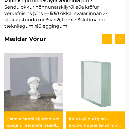
Þarfnast þú tilboðs fyrir verkefnið þitt?
Sendu okkur hönnunarskilyrði eða kröfur
verkefnisins þíns — liðið okkar svarar innan 24
klukkustunda með verð, framleiðslutíma og
tæknilegum ráðleggingum.
Mældar Vörur
Framleiðandi áljúminíum
Kúluskjölduð gler –
spegils | Sérsniðin stærð
Skotvörnugler 12–50 mm |