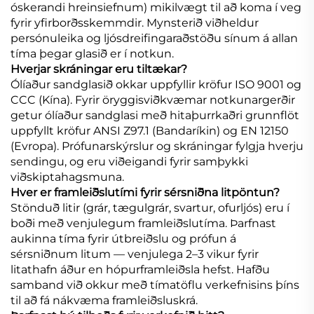
óskerandi hreinsiefnum) mikilvægt til að koma í veg
fyrir yfirborðsskemmdir. Mynsterið viðheldur
persónuleika og ljósdreifingaraðstöðu sínum á allan
tíma þegar glasið er í notkun.
Hverjar skráningar eru tiltækar?
Ólíaður sandglasið okkar uppfyllir kröfur ISO 9001 og
CCC (Kína). Fyrir öryggisviðkvæmar notkunargerðir
getur ólíaður sandglasi með hitaþurrkaðri grunnflöt
uppfyllt kröfur ANSI Z97.1 (Bandaríkin) og EN 12150
(Evropa). Prófunarskýrslur og skráningar fylgja hverju
sendingu, og eru viðeigandi fyrir samþykki
viðskiptahagsmuna.
Hver er framleiðslutími fyrir sérsniðna litpöntun?
Stönduð litir (grár, tægulgrár, svartur, ofurljós) eru í
boði með venjulegum framleiðslutíma. Þarfnast
aukinna tíma fyrir útbreiðslu og prófun á
sérsniðnum litum — venjulega 2–3 vikur fyrir
litathafn áður en hópurframleiðsla hefst. Hafðu
samband við okkur með tímatöflu verkefnisins þíns
til að fá nákvæma framleiðsluskrá.