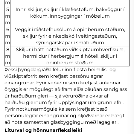
m
5
Innri skiljur, skiljur í klæðastofum, bakvöggur í
m
kökum, innbyggingar í móbelum
m
6
Veggir í ráðstefnusölum á opinberum stöðum,
m
skiljur fyrir einkadiskó í veitingastaðum,
m
sýningarskápar í smábúðum
8
Skiljur í hátt notaðum viðskiptaumhverfisum,
m
hermildur í herbergjum á hóteli, skiljur í
m
opinberum stöðum
Þessi þyngdargráða felur inn flesta heimilis- og
viðskiptaforrit sem krefjast persónulegrar
einangrunar. Fyrir verkefni sem krefjast aukinnar
öryggis er mögulegt að framleiða olíuðan sandglass
úr harðuðum gleri — sjá vöruröðina okkar af
harðuðu glernum fyrir upplýsingar um grunn efni.
Fyrir notkunarmöguleika sem krefjast bæði
persónulegrar einangrunar og hljóðvarnar er hægt
að nota samsettan glasbyggingu með lagagleri.
Liturval og hönnunarfleksileiki