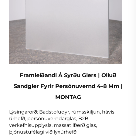
Framleiðandi Á Syrðu Glers | Olíuð
Sandgler Fyrir Persónuvernd 4–8 Mm |
MONTAG
Lýsingarorð: Badstofudyr, rúmsskiljun, hávís
úrhefð, persónuverndarglas, B2B-
verkefnisupplysla, massatilfærð glas,
þjónustufélagi við lyxúrhefð