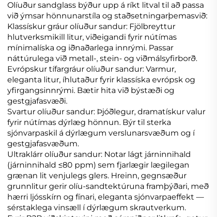
Olíuður sandglass býður upp á ríkt litval til að passa
við ýmsar hönnunarstíla og staðsetningarþemasvið:
Klassískur gráur olíuður sandur: Fjölbreyttur
hlutverksmikill litur, viðeigandi fyrir nútímas
mínimalíska og iðnaðarlega innrými. Passar
náttúrulega við metall-, stein- og viðmálsyfirborð.
Evrópskur tífargráur olíuður sandur: Varmur,
eleganta litur, íhlutaður fyrir klassíska evrópsk og
yfirgangsinnrými. Bætir hita við býstæði og
gestgjafasvæði.
Svartur olíuður sandur: Þjóðlegur, dramatískur valur
fyrir nútímas dýrlæg hönnun. Býr til sterka
sjónvarpaskil á dýrlægum verslunarsvæðum og í
gestgjafasvæðum.
Ultraklárr olíuður sandur: Notar lágt járninnihald
(járninnihald ≤80 ppm) sem fjarlægir lægilegan
grænan lit venjulegs glers. Hreinn, gegnsæður
grunnlitur gerir olíu-sandtektúruna framþýðari, með
hærri ljósskírn og fínari, eleganta sjónvarpaeffekt —
sérstaklega vinsæll í dýrlægum skrautverkum.