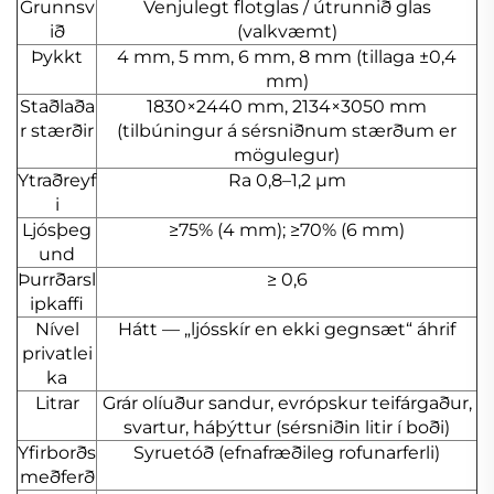
Grunnsv
Venjulegt flotglas / útrunnið glas
ið
(valkvæmt)
Þykkt
4 mm, 5 mm, 6 mm, 8 mm (tillaga ±0,4
mm)
Staðlaða
1830×2440 mm, 2134×3050 mm
r stærðir
(tilbúningur á sérsniðnum stærðum er
mögulegur)
Ytraðreyf
Ra 0,8–1,2 μm
i
Ljósþeg
≥75% (4 mm); ≥70% (6 mm)
und
Þurrðarsl
≥ 0,6
ipkaffi
Nível
Hátt — „ljósskír en ekki gegnsæt“ áhrif
privatlei
ka
Litrar
Grár olíuður sandur, evrópskur teifárgaður,
svartur, háþýttur (sérsniðin litir í boði)
Yfirborðs
Syruetóð (efnafræðileg rofunarferli)
meðferð