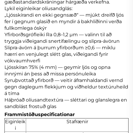
gæðastandardskráningar hárgæða verkefna.
Lykil eiginleikar olíusandglás:
„Ljósskírandi en ekki gegnsæð“ — mjúkt dreifð ljós
fer í gegnum glasið en myndir á bakhliðinni verða
fullkomlega óskýr
Yfirborðsgrófleiki Ra 0,8–1,2 μm — valinn til að
tryggja viðeigandi snertifælingu og slipra-ávörun
Slipra-ávörn á þurrum yfirborðum ≥0,6 — miklu
hærri en venjulegt slétt glas, viðeigandi fyrir
vökvaumhverfi
Ljósskíran 75% (4 mm) — geymir ljós og opna
innrými án þess að missa persónuleika
Syruþvottað yfirborð — veitir áframhaldandi vernd
gegn daglegum flekkjum og viðheldur textúruheild
á tíma
Háþróað olíusandtextúra — sléttari og glanslegra en
sandblást frostuð glas
Frammistöðuspecificationar
Eiginleik
Stafrænir
i