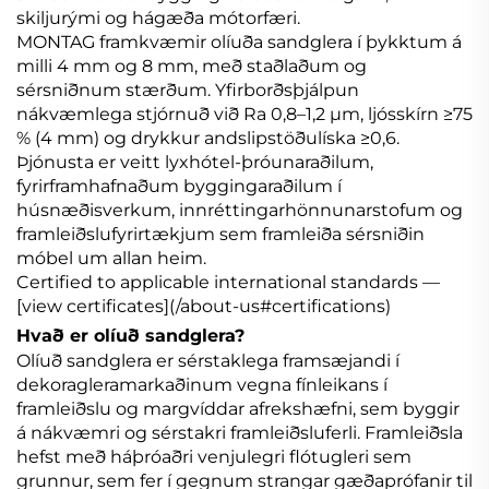
skiljurými og hágæða mótorfæri.
MONTAG framkvæmir olíuða sandglera í þykktum á
milli 4 mm og 8 mm, með staðlaðum og
sérsniðnum stærðum. Yfirborðsþjálpun
nákvæmlega stjórnuð við Ra 0,8–1,2 μm, ljósskírn ≥75
% (4 mm) og drykkur andslipstöðulíska ≥0,6.
Þjónusta er veitt lyxhótel-þróunaraðilum,
fyrirframhafnaðum byggingaraðilum í
húsnæðisverkum, innréttingarhönnunarstofum og
framleiðslufyrirtækjum sem framleiða sérsniðin
móbel um allan heim.
Certified to applicable international standards —
[view certificates](/about-us#certifications)
Hvað er olíuð sandglera?
Olíuð sandglera er sérstaklega framsæjandi í
dekoragleramarkaðinum vegna fínleikans í
framleiðslu og margvíddar afrekshæfni, sem byggir
á nákvæmri og sérstakri framleiðsluferli. Framleiðsla
hefst með háþróaðri venjulegri flótugleri sem
grunnur, sem fer í gegnum strangar gæðaprófanir til