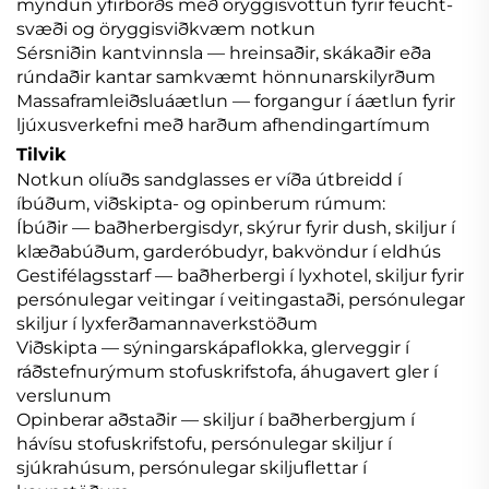
myndun yfirborðs með öryggisvottun fyrir feucht-
svæði og öryggisviðkvæm notkun
Sérsniðin kantvinnsla — hreinsaðir, skákaðir eða
rúndaðir kantar samkvæmt hönnunarskilyrðum
Massaframleiðsluáætlun — forgangur í áætlun fyrir
ljúxusverkefni með harðum afhendingartímum
Tilvik
Notkun olíuðs sandglasses er víða útbreidd í
íbúðum, viðskipta- og opinberum rúmum:
Íbúðir — baðherbergisdyr, skýrur fyrir dush, skiljur í
klæðabúðum, garderóbudyr, bakvöndur í eldhús
Gestifélagsstarf — baðherbergi í lyxhotel, skiljur fyrir
persónulegar veitingar í veitingastaði, persónulegar
skiljur í lyxferðamannaverkstöðum
Viðskipta — sýningarskápaflokka, glerveggir í
ráðstefnurýmum stofuskrifstofa, áhugavert gler í
verslunum
Opinberar aðstaðir — skiljur í baðherbergjum í
hávísu stofuskrifstofu, persónulegar skiljur í
sjúkrahúsum, persónulegar skiljuflettar í