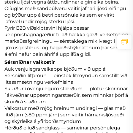
sterku ljósi vegna áttbundinnar eiginleika þeirra.
Olíuglas með sandpúlveru veitir jafnari ljósdreifingu
og býður upp á betri persónuleika sem er virkt
jafnvel undir mjög sterku ljósi.
Fyrir B2B viðskiptavini hjálpa þessar
keppnishagnagæður til að hækka gæði verkefna og
markaðsafgreiningu — sérstaklega mikilvægt í
ljúxusgestihús- og hágæðisbýliþáttnum þar sem val
á efni hefur bein áhrif á upplifða gildi.
Sérsniðnar valkostir
Auk venjulegra valkappa bjóðum við upp á:
Sérsniðin litþróun — einstök litmyndun samstillt við
litasamsetningu verkefnisins
Skurður í óvenjulegum stærðum — plötur skorinnar
í ákveðnar uppsetningarstærðir, sem minnkar þörf á
skurði á staðnum
Valkostur með mjög hreinum undirlagi — glas með
lítið járn (≤80 ppm járn) sem veitir hámarksljósgeði
og skýrleika á yfirborðsmyndum
Hörðuð olíuð sandglass — sameinar persónulega