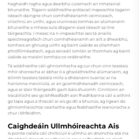
haghaidh rogha agus dearbhú cúramach an mhatairial
bhunaithe. Tógann soláthraithe prótacail inspeachta tagann
isteach daingne chun comhdhéanamh ceimiceach,
críochnú an uirthi, agus cruinneas tomhas an alúmanaim
bhunaithe a mheas sula dtagann siad isteach sa líne
táirgeachta. I measc na n-inspeachtaí seo tá anailís
speictreagrafach chun comhdhéanamh an ailt a dhearbhú,
tomhais an ghruaig uirthi ag baint úsáide as ollamhain
phrofiliméadrach, agus seiceáil iomlán ar thomhais ag baint
úsáide as maisíní tomhais co-ordánaithe.
Tá soláthraithe cáil-ghníomhacha ag cur chun cinn teastais
mhír-shonracha ar ábhar ó a ghsoláthraithe alúmanaim, ag
éilimh teastais tástála milla a dhéanann tuairisc ar na
hairíonna meicniúla, ar an gcomhdhéanadh ceimiceach,
agus ar stair tháirgeadh gach báis shuíomh. Cinntíonn an
tracáilíocht seo go bhféadfadh aon fhadhbanna cáil a aithint
go tapa agus a thracáil ar ais go dtí a bhunús, ag ligean do
ghníomhaíochtaí ceartaithe agus feabhsaithe leanúnacha a
chur i bhfeidhm.
Caighdeáin Ullmhóireachta Ais
Is pointe rialála cáil chriticiúil é ullmhú an dromchla atá ina