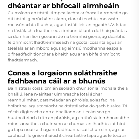
dhéantar ar bhfocail airmheáin
Cuimsíonn an tástáil timpeallachta ar fhocail airmheáin go
dtí tástáil giorrúcháin salann, ciorcal teochta, meascán
measúnachta fliuchta, agus tástáil leis an ngaoth UV. Is iad
na tástálacha luaithe seo a imíonn blianta de thaispeántas
sa domhan fíor i gceann de na tréimhsí giorra, ag dearbhú
feidhmíocht fhadtréimhseach na gcótaí cosanta agus an
tsealála ar an mbord agus ag aimsiú modhanna easpa a
d’fhéadfadh tionchar a bheith acu ar an bhfeidhmíocht
fhadtéarmach.
Conas a lorgaíonn soláthraithe
fadhbanna cáil ar a bhunús
Bainistítear córas iomlán seoladh chun sonraí monaraithe a
bhailiú, lena n-áirítear uimhreacha lotaí ábhar
réamhullmhar, paraméadar an phróisis, eolas faoi na
hoibrithe, agus toraíocht na dtástálacha do gach buaice. Tá
córais digiteacha ann a bhailíonn an t-eolas seo go
huathoibríoch i rith an phróisis, ag cruthú stair mhonaraithe
mionsonraithe a chuireann ar chumas an fhadhb a aithint
go tapa nuair a thagann fadhbanna cáil chun cinn, ag cur
cabhrach le gníomhaíocht cheartaithe tapa agus le tosú ar