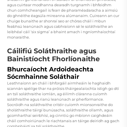
agus cuirtear modhanna dearadh turgnamh i bhfeidhm
chun comhcheangail is fearr de pharaméadaracha a aimsiú
do ghnéithe éagsúla mireanna alúmanaim. Cuireann an cur
chuige bunaithe ar shonraí seo ar chóras cháil i mbun
feabhsú leanúnach agus cabhraíonn sé le soláthraithe an
leibhéal cáil ‘six sigma’ a bhaint amach i ngníomhaíochtaí
monaraithe.
Cáilifiú Soláthraithe agus
Bainistíocht Fhorlíonaithe
Bhurcaíocht Ardoideachta
Sócmhainne Soláthair
Leathnaíonn an cháil i bhforgáil airmheáin le haghaidh
scannán spéilge thar na próisis tháirgealaíochta istigh go dtí
an tslí soláthraithe iomlán, ag éilímh cláranna cuíomh
soláthraithe agus rianú leanúnach ar pherformance.
Socróidh na soláthraithe critéir cuíomh mionsonraithe do
sholáthraithe táirgí bunúsacha, soláthraithe ollamh, agus
gcomharthaí seirbhísí, ag cinntiú go mbíonn caighdeáin
cháil comhoiriúnach le riachtanais an táirge deiridh ag gach
comhpháirtí sa tslí soláthraithe.