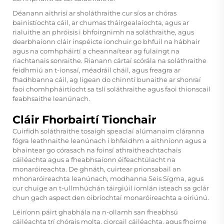
Déanann aithrisí ar sholáthraithe cur síos ar chóras
bainistíochta cáil, ar chumas tháirgealaíochta, agus ar
rialuithe an phróisis i bhfoirgnimh na soláthraithe, agus
dearbhaíonn cláir inspéicte ionchuir go bhfuil na hábhair
agus na comhpháirtí a cheannaítear ag fulaingt na
riachtanais sonraithe. Rianann cártaí scórála na soláthraithe
feidhmiú an t-ionsaí, méadráil cháil, agus freagra ar
fhadhbanna cáil, ag ligean do chinntí bunaithe ar shonraí
faoi chomhpháirtíocht sa tslí soláthraithe agus faoi thionscail
feabhsaithe leanúnach.
Cláir Fhorbairtí Tionchair
Cuirfidh soláthraithe tosaigh speaclaí alúmanaim cláranna
fógra leathnaithe leanúnach i bhfeidhm a aithníonn agus a
bhaintear go córasach na foinsí athraitheachtachais
cáiléachta agus a fheabhsaíonn éifeachtúlacht na
monaróireachta. De ghnáth, cuirtear prionsabail an
mhonaróireachta leanúnach, modhanna Seis Sígma, agus
cur chuige an t-ullmhúchán táirgiúil iomlán isteach sa gclár
chun gach aspect den oibríochtaí monaróireachta a oiriúnú.
Léiríonn páirt ghabhála na n-ollamh san fheabhsú
cáiléachta trí chórais molta, ciorcail cáiléachta, agus fhoirne