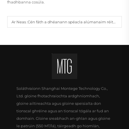
fhadhbanna cosúla.
Ar Neas :
Cén fáth a dhéanann spéacla alúmanaim réiteach spéaclaí costas-éifeachtach?
Soláthraíonn Shanghai Montege Technology Co.,
Ltd. gloine fhotachraíochta ardghníomhach,
gloine ailtireachta agus gloine speisialta don
tionscal ghréine agus an tionscal tógála ar fud an
domhain. Gloine sreabhach an-ghlan agus gloine
le patrúin (550 MT/lá), táirgeadh go hiomlán,