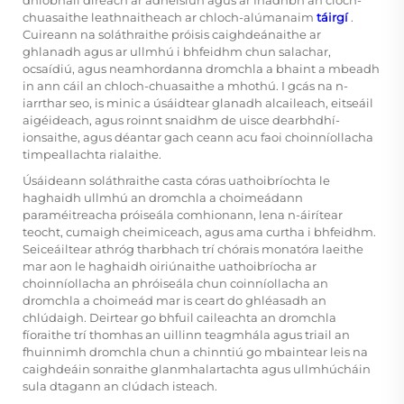
dhíobháil díreach ar adheisiún agus ar fhadhbh an cloch-
chuasaithe leathnaitheach ar chloch-alúmanaim
táirgí
.
Cuireann na soláthraithe próisis caighdeánaithe ar
ghlanadh agus ar ullmhú i bhfeidhm chun salachar,
ocsaídiú, agus neamhordanna dromchla a bhaint a mbeadh
in ann cáil an chloch-chuasaithe a mhothú. I gcás na n-
iarrthar seo, is minic a úsáidtear glanadh alcaileach, eitseáil
aigéideach, agus roinnt snaidhm de uisce dearbhdhí-
ionsaithe, agus déantar gach ceann acu faoi choinníollacha
timpeallachta rialaithe.
Úsáideann soláthraithe casta córas uathoibríochta le
haghaidh ullmhú an dromchla a choimeádann
paraméitreacha próiseála comhionann, lena n-áirítear
teocht, cumaigh cheimiceach, agus ama curtha i bhfeidhm.
Seiceáiltear athróg tharbhach trí chórais monatóra laeithe
mar aon le haghaidh oiriúnaithe uathoibríocha ar
choinníollacha an phróiseála chun coinníollacha an
dromchla a choimeád mar is ceart do ghléasadh an
chlúdaigh. Deirtear go bhfuil caileachta an dromchla
fíoraithe trí thomhas an uillinn teagmhála agus triail an
fhuinnimh dromchla chun a chinntiú go mbaintear leis na
caighdeáin sonraithe glanmhalartachta agus ullmhúcháin
sula dtagann an clúdach isteach.