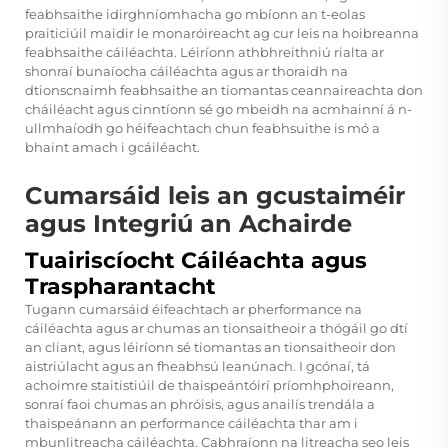
feabhsaithe idirghníomhacha go mbíonn an t-eolas
praiticiúil maidir le monaróireacht ag cur leis na hoibreanna
feabhsaithe cáiléachta. Léiríonn athbhreithniú rialta ar
shonraí bunaíocha cáiléachta agus ar thoraidh na
dtionscnaimh feabhsaithe an tiomantas ceannaireachta don
cháiléacht agus cinntíonn sé go mbeidh na acmhainní á n-
ullmhaíodh go héifeachtach chun feabhsuithe is mó a
bhaint amach i gcáiléacht.
Cumarsáid leis an gcustaiméir
agus Integriú an Achairde
Tuairiscíocht Cáiléachta agus
Traspharantacht
Tugann cumarsáid éifeachtach ar pherformance na
cáiléachta agus ar chumas an tionsaitheoir a thógáil go dtí
an cliant, agus léiríonn sé tiomantas an tionsaitheoir don
aistriúlacht agus an fheabhsú leanúnach. I gcónaí, tá
achoimre staitistiúil de thaispeántóirí príomhphoireann,
sonraí faoi chumas an phróisis, agus anailís trendála a
thaispeánann an performance cáiléachta thar am i
mbunlitreacha cáiléachta. Cabhraíonn na litreacha seo leis