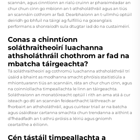
scannán, agus cinntíonn an rialú cruinn ar pharaiméadar an
chur chun cinn go mbíonn an t-athsholáthráil agus an tiús
an scannáin cothrom ar fad. Dearbhaíonn an t-ullmhú optúil
deiridh go bhfuil na táirgí ag fulfilliú na gceanglais
performans a shonraíodh sula dtugtar iad do na custaiméirí.
Conas a chinntíonn
soláthraitheoirí luachanna
athsholáthráil chothrom ar fad na
mbatcha táirgeachta?
Tá soláthraitheoirí ag cothromú luachanna athsholáthráil trí
úsáid a bhaint as modhanna smacht phróisis staitistiúla a
mhiontuarann tiús an scannáin, ráta an chur chun cinn, agus
na coinníollacha timpeallachta le linn an táirgeachta.
Soláthraíonn an monatóireacht optúil i rith an ama atá á cur
isteach go dtí an scannán feidearthacht láithreach ar
fhorbairt an athsholáthráil, agus cuirtear triail ar na batcha
agus úsáidtear cartanna smachta chun trendanna a aithint a
d’fhéadfadh an t-athrú próisis a léiriú agus gníomh
ceartaithe a éilíonn.
Cén tástáil timpeallachta a