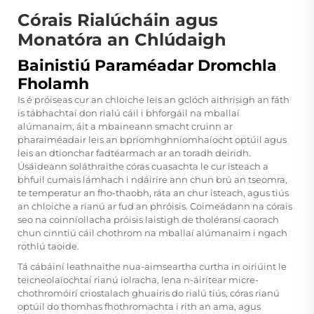
Córais Rialúcháin agus
Monatóra an Chlúdaigh
Bainistiú Paraméadar Dromchla
Fholamh
Is é próiseas cur an chloiche leis an gclóch aithrisigh an fáth
is tábhachtaí don rialú cáil i bhforgáil na mballaí
alúmanaim, áit a mbaineann smacht cruinn ar
pharaiméadair leis an bpríomhghníomhaíocht optúil agus
leis an dtionchar fadtéarmach ar an toradh deiridh.
Úsáideann soláthraithe córas cuasachta le cur isteach a
bhfuil cumais lámhach i ndáiríre ann chun brú an tseomra,
te temperatur an fho-thaobh, ráta an chur isteach, agus tiús
an chloiche a rianú ar fud an phróisis. Coimeádann na córais
seo na coinníollacha próisis laistigh de tholéransí caorach
chun cinntiú cáil chothrom na mballaí alúmanaim i ngach
rothlú taoide.
Tá cábáiní leathnaithe nua-aimseartha curtha in oiriúint le
teicneolaíochtaí rianú iolracha, lena n-áirítear micre-
chothromóirí criostalach ghuairis do rialú tiús, córas rianú
optúil do thomhas fhothromachta i rith an ama, agus