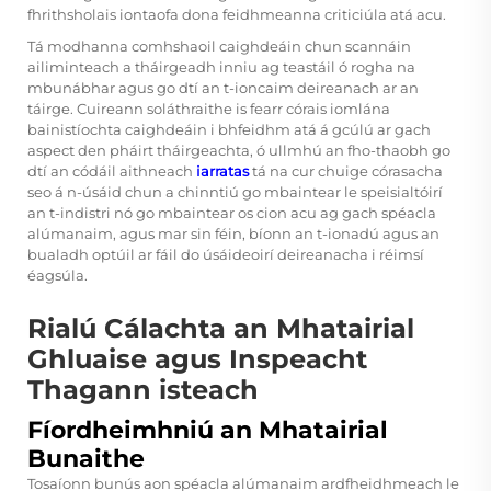
fhrithsholais iontaofa dona feidhmeanna criticiúla atá acu.
Tá modhanna comhshaoil caighdeáin chun scannáin
ailiminteach a tháirgeadh inniu ag teastáil ó rogha na
mbunábhar agus go dtí an t-ioncaim deireanach ar an
táirge. Cuireann soláthraithe is fearr córais iomlána
bainistíochta caighdeáin i bhfeidhm atá á gcúlú ar gach
aspect den pháirt tháirgeachta, ó ullmhú an fho-thaobh go
dtí an códáil aithneach
iarratas
tá na cur chuige córasacha
seo á n-úsáid chun a chinntiú go mbaintear le speisialtóirí
an t-indistri nó go mbaintear os cion acu ag gach spéacla
alúmanaim, agus mar sin féin, bíonn an t-ionadú agus an
bualadh optúil ar fáil do úsáideoirí deireanacha i réimsí
éagsúla.
Rialú Cálachta an Mhatairial
Ghluaise agus Inspeacht
Thagann isteach
Fíordheimhniú an Mhatairial
Bunaithe
Tosaíonn bunús aon spéacla alúmanaim ardfheidhmeach le