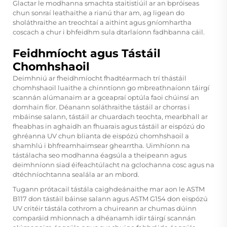
Glactar le modhanna smachta staitistiúil ar an bpróiseas
chun sonraí leathaithe a rianú thar am, ag ligean do
sholáthraithe an treochtaí a aithint agus gníomhartha
coscach a chur i bhfeidhm sula dtarlaíonn fadhbanna cáil.
Feidhmíocht agus Tástáil
Chomhshaoil
Deimhniú ar fheidhmíocht fhadtéarmach trí thástáil
chomhshaoil luaithe a chinntíonn go mbreathnaíonn táirgí
scannán alúmanaim ar a gceapraí optúla faoi chúinsí an
domhain fíor. Déanann soláthraithe tástáil ar chorras i
mbáinse salann, tástáil ar chuardach teochta, mearbhall ar
fheabhas in aghaidh an fhuarais agus tástáil ar eispózú do
ghréanna UV chun blianta de eispózú chomhshaoil a
shamhlú i bhfreamhaimsear ghearrtha. Uimhíonn na
tástálacha seo modhanna éagsúla a theipeann agus
deimhníonn siad éifeachtúlacht na gclochanna cosc agus na
dtéchníochtanna sealála ar an mbord.
Tugann prótacail tástála caighdeánaithe mar aon le ASTM
B117 don tástáil báinse salann agus ASTM G154 don eispózú
UV critéir tástála cothrom a chuireann ar chumas dúinn
comparáid mhionnach a dhéanamh idir táirgí scannán