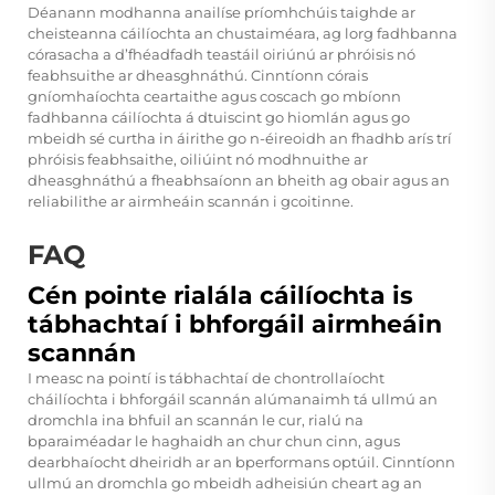
Déanann modhanna anailíse príomhchúis taighde ar
cheisteanna cáilíochta an chustaiméara, ag lorg fadhbanna
córasacha a d’fhéadfadh teastáil oiriúnú ar phróisis nó
feabhsuithe ar dheasghnáthú. Cinntíonn córais
gníomhaíochta ceartaithe agus coscach go mbíonn
fadhbanna cáilíochta á dtuiscint go hiomlán agus go
mbeidh sé curtha in áirithe go n-éireoidh an fhadhb arís trí
phróisis feabhsaithe, oiliúint nó modhnuithe ar
dheasghnáthú a fheabhsaíonn an bheith ag obair agus an
reliabilithe ar airmheáin scannán i gcoitinne.
FAQ
Cén pointe rialála cáilíochta is
tábhachtaí i bhforgáil airmheáin
scannán
I measc na pointí is tábhachtaí de chontrollaíocht
cháilíochta i bhforgáil scannán alúmanaimh tá ullmú an
dromchla ina bhfuil an scannán le cur, rialú na
bparaiméadar le haghaidh an chur chun cinn, agus
dearbhaíocht dheiridh ar an bperformans optúil. Cinntíonn
ullmú an dromchla go mbeidh adheisiún cheart ag an