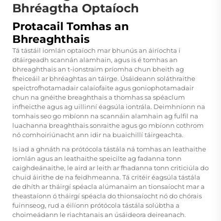
Bhréagtha Optaíoch
Protacail Tomhas an
Bhreaghthais
Tá tástáil iomlán optaíoch mar bhunús an áiríochta i
dtáirgeadh scannán alamhain, agus is é tomhas an
bhreaghthais an t-ionstraim príomha chun bheith ag
fheiceáil ar bhréaghtas an táirge. Úsáideann soláthraithe
speictrofhotamadair calaíofaite agus goniophotamadair
chun na gnéithe breaghthais a thomhas sa spéaclum
infheicthe agus ag uillinní éagsúla iontrála. Deimhníonn na
tomhais seo go mbíonn na scannáin alamhain ag fulfil na
luachanna breaghthais sonraithe agus go mbíonn cothrom
nó comhoiriúnacht ann idir na buaichillí táirgeachta.
Is iad a ghnáth na prótócola tástála ná tomhas an leathaithe
iomlán agus an leathaithe speicilte ag fadanna tonn
caighdeánaithe, le aird ar leith ar fhadanna tonn criticiúla do
chuid áirithe de na feidhmeanna. Tá critéir éagsúla tástála
de dhíth ar tháirgí spéacla alúmanaim an tionsaíocht mar a
theastaíonn ó tháirgí spéacla do thionsaíocht nó do chórais
fuinnseog, rud a éilíonn prótócola tástála solúbtha a
choimeádann le riachtanais an úsáideora deireanach.