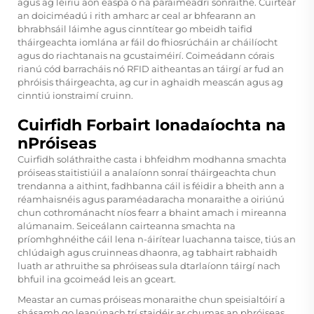
agus ag léiriú aon easpa ó na paraiméadrí sonraithe. Cuirtear
an doiciméadú i rith amharc ar ceal ar bhfearann an
bhrabhsáil láimhe agus cinntítear go mbeidh taifid
tháirgeachta iomlána ar fáil do fhiosrúcháin ar cháilíocht
agus do riachtanais na gcustaiméirí. Coimeádann córais
rianú cód barracháis nó RFID aitheantas an táirgí ar fud an
phróisis tháirgeachta, ag cur in aghaidh meascán agus ag
cinntiú ionstraimí cruinn.
Cuirfidh Forbairt Ionadaíochta na
nPróiseas
Cuirfidh soláthraithe casta i bhfeidhm modhanna smachta
próiseas staitistiúil a analaíonn sonraí tháirgeachta chun
trendanna a aithint, fadhbanna cáil is féidir a bheith ann a
réamhaisnéis agus paraméadaracha monaraithe a oiriúnú
chun cothrománacht níos fearr a bhaint amach i mireanna
alúmanaim. Seiceálann cairteanna smachta na
príomhghnéithe cáil lena n-áirítear luachanna taisce, tiús an
chlúdaigh agus cruinneas dhaonra, ag tabhairt rabhaidh
luath ar athruithe sa phróiseas sula dtarlaíonn táirgí nach
bhfuil ina gcoimeád leis an gceart.
Meastar an cumas próiseas monaraithe chun speisialtóirí a
shásamh go leanúnach trí staidéir ar chumas an phróiseas,