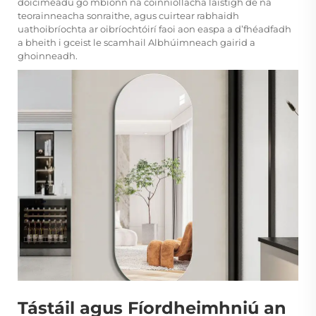
doiciméadú go mbíonn na coinníollacha laistigh de na
teorainneacha sonraithe, agus cuirtear rabhaidh
uathoibríochta ar oibríochtóirí faoi aon easpa a d’fhéadfadh
a bheith i gceist le
scamhail Albhúimneach
gairid a
ghoinneadh.
Tástáil agus Fíordheimhniú an