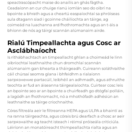
speactrascópacht maise do anailís an ghás fágtha.
Ceadaíonn an cur chuige rianú iomlán seo do oibrí na
bpointe a bhrath agus a cheartú easpaíochtaí sa phróiseas
sula dtagann siad i gcoinne cháilíochta an táirge, ag
coimeád na luachanna ard fhothromachta agus an t-áis a
bhíonn de nós ag táirgí scannán alúmanaim airde.
Rialú Timpeallachta agus Cosc ar
Asclábhaíocht
Is ríthábhachtach an timpeallacht ghlan a choimeád le linn
oibríochtaí leathnaithe chun dromchlaí scannán
alúmanaim gan bhearta a tháirgeadh. Cuireann soláthraithe
cáil chúrsaí seomra glana i bhfeidhm a rialaíonn
загрязнение partacúil, leibhéil an adhmadh, agus athruithe
teochta ar fud an áiseanna táirgealaíochta. Cuirtear cosc leis
an bpointe seo ar an bpointe a chuirfeadh go dtógfaí polláin,
a lagódh an fhothromacht, nó a mhothófadh adhésiún an
leathnaithe sa táirge críochnaithe.
Córas filtreála aeir le filtreanna HEPA agus ULPA a bhaintí as
na ranna táirgeachta, agus córais brú dearfach a chosc ar aeir
загрязнaithe ag teacht isteach i réimsí próiseála criticiúla.
Léiríonn an monatóireacht thimpeallachta rialta agus an