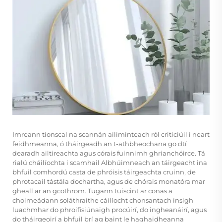
Imreann tionscal na scannán ailiminteach ról criticiúil i neart
feidhmeanna, ó tháirgeadh an t-athbheochana go dtí
dearadh ailtireachta agus córais fuinnimh ghrianchóirce. Tá
rialú cháilíochta i
scamhail Albhúimneach
an táirgeacht ina
bhfuil comhordú casta de phróisis táirgeachta cruinn, de
phrotacail tástála dochartha, agus de chórais monatóra mar
gheall ar an gcothrom. Tugann tuiscint ar conas a
choimeádann soláthraithe cáilíocht chonsantach insigh
luachmhar do phroifisiúnaigh procúirí, do ingheanáirí, agus
do tháirgeoirí a bhfuil brí ag baint le haghaidheanna