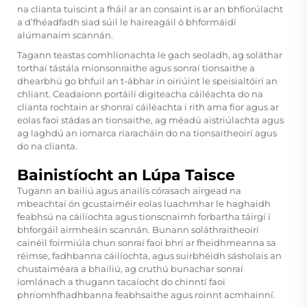
na clianta tuiscint a fháil ar an consaint is ar an bhfíorúlacht
a d’fhéadfadh siad súil le haireagáil ó bhformáidí
alúmanaim scannán.
Tagann teastas comhlíonachta le gach seoladh, ag soláthar
torthaí tástála mionsonraithe agus sonraí tionsaithe a
dhearbhú go bhfuil an t-ábhar in oiriúint le speisialtóirí an
chliant. Ceadaíonn portáilí digiteacha cáiléachta do na
clianta rochtain ar shonraí cáiléachta i rith ama fíor agus ar
eolas faoi stádas an tionsaithe, ag méadú aistriúlachta agus
ag laghdú an iomarca riaracháin do na tionsaitheoirí agus
do na clianta.
Bainistíocht an Lúpa Taisce
Tugann an bailiú agus anailís córasach airgead na
mbeachtaí ón gcustaiméir eolas luachmhar le haghaidh
feabhsú na cáilíochta agus tionscnaimh forbartha táirgí i
bhforgáil airmheáin scannán. Bunann soláthraitheoirí
cainéil foirmiúla chun sonraí faoi bhrí ar fheidhmeanna sa
réimse, fadhbanna cáilíochta, agus suirbhéidh sásholais an
chustaiméara a bhailiú, ag cruthú bunachar sonraí
iomlánach a thugann tacaíocht do chinntí faoi
phríomhfhadhbanna feabhsaithe agus roinnt acmhainní.