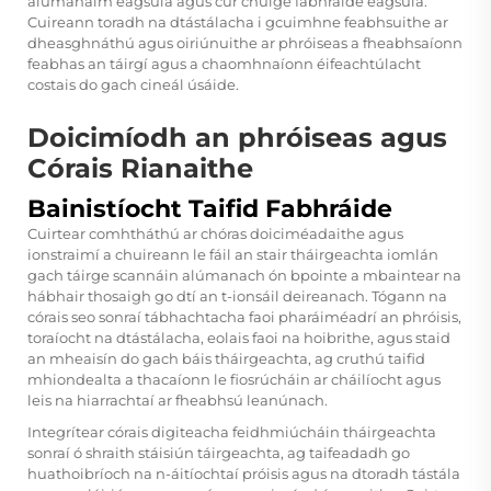
alúmanaim éagsúla agus cur chuige fabhráide éagsúla.
Cuireann toradh na dtástálacha i gcuimhne feabhsuithe ar
dheasghnáthú agus oiriúnuithe ar phróiseas a fheabhsaíonn
feabhas an táirgí agus a chaomhnaíonn éifeachtúlacht
costais do gach cineál úsáide.
Doicimíodh an phróiseas agus
Córais Rianaithe
Bainistíocht Taifid Fabhráide
Cuirtear comhtháthú ar chóras doiciméadaithe agus
ionstraimí a chuireann le fáil an stair tháirgeachta iomlán
gach táirge scannáin alúmanach ón bpointe a mbaintear na
hábhair thosaigh go dtí an t-ionsáil deireanach. Tógann na
córais seo sonraí tábhachtacha faoi pharáiméadrí an phróisis,
toraíocht na dtástálacha, eolais faoi na hoibrithe, agus staid
an mheaisín do gach báis tháirgeachta, ag cruthú taifid
mhiondealta a thacaíonn le fiosrúcháin ar cháilíocht agus
leis na hiarrachtaí ar fheabhsú leanúnach.
Integrítear córais digiteacha feidhmiúcháin tháirgeachta
sonraí ó shraith stáisiún táirgeachta, ag taifeadadh go
huathoibríoch na n-áitíochtaí próisis agus na dtoradh tástála