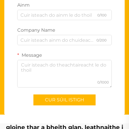
Ainm
0/100
Company Name
0/200
Message
0/1000
CUR SÚIL ISTIGH
gloine thar a bheith glan, leathnaithe i