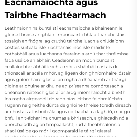
Eacnamaíochta agus
Tairbhe Fhadtéarmach
Leathnaíonn na buntáistí eacnamaíocha a bhaineann le
gloine threise an-ghlan i mbuncairt i bhfad thar chostais
tosaigh an fhógra, ag cruthú tairbhe luach a chlúdaíonn
costais suiteála ísle, riachtanais níos ísle maidir le
cothabháil agus luachanna fearainn a ardú thar thréimhse
fada úsáide an ábhair. Ceadaíonn an modh buncairt
ceallaíochta sábháilteachta mór a shábháil costais do
thionscail ar scála mhór, ag ligean don ghníomhaire, óstair
agus gníomhaire glasraí an rogha a dhéanamh ar tháirgí
gloine ar dhuine ar dhuine ag príseanna comórtasach a
dhéanann réiteach glasraí ar ardghníomhaíocht a bheith
ina rogha airgeadóil do raon níos leithne feidhmiúchán.
Tugann na gnéithe dúnta de ghloine threise toradh direach
ar chostais athshuiteála agus cothabhála a laghdú, mar go
bhfuil an t-ábhar ina chumas a bhriseadh, a ghlacadh nó a
dhorchaíodh ag an timpeallacht, rud a fheabhsaíonn a
shaol úsáide go mór i gcomparáid le táirgí glasraí