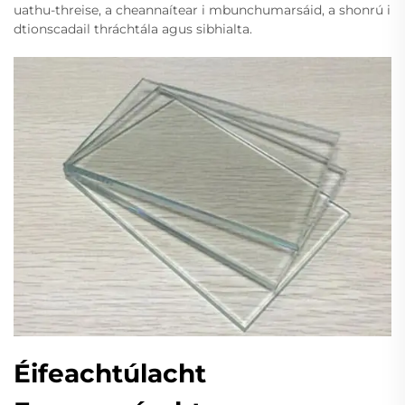
uathu-threise, a cheannaítear i mbunchumarsáid, a shonrú i
dtionscadail thráchtála agus sibhialta.
Éifeachtúlacht