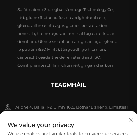
Soláthraíonn Shanghai Montege Technology Co.,
Ltd. gloine fhotachraíochta ardghníomhach,
gloine ailtireachta agus gloine speisialta don
tionscal ghréine agus an tionscal tógála ar fud an
domhain. Gloine sreabhach an-ghlan agus gloine
le patrúin (550 MT/lá), táirgeadh go hiomlán,
cáilteacht ceadaithe de réir standaird ISO.
Comhpháirteach linn chun réitigh gan charbón.
TEAGMHÁIL
Ailbhe 4, Ballaí 1-2, Uimh. 1628 Bóthar Lizheng, Limistéar
Nua Lingang, Ceanntair Shaoráide na Síne (Shanghai)
We value your privacy
+86-15124919712
We use cookies and similar tools to provide our services.