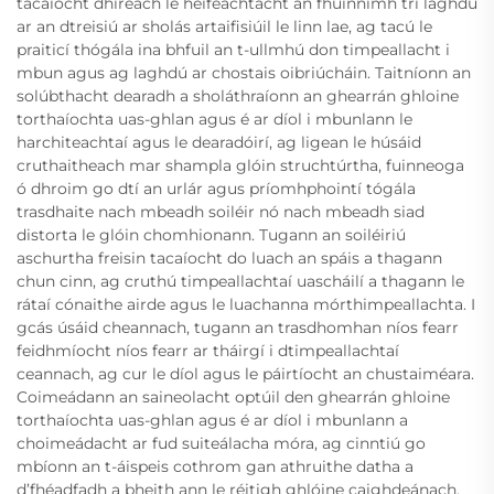
tacaíocht dhíreach le héifeachtacht an fhuinnimh trí laghdú
ar an dtreisiú ar sholás artaifisiúil le linn lae, ag tacú le
praiticí thógála ina bhfuil an t-ullmhú don timpeallacht i
mbun agus ag laghdú ar chostais oibriúcháin. Taitníonn an
solúbthacht dearadh a sholáthraíonn an ghearrán ghloine
torthaíochta uas-ghlan agus é ar díol i mbunlann le
harchiteachtaí agus le dearadóirí, ag ligean le húsáid
cruthaitheach mar shampla glóin struchtúrtha, fuinneoga
ó dhroim go dtí an urlár agus príomhphointí tógála
trasdhaite nach mbeadh soiléir nó nach mbeadh siad
distorta le glóin chomhionann. Tugann an soiléiriú
aschurtha freisin tacaíocht do luach an spáis a thagann
chun cinn, ag cruthú timpeallachtaí uascháilí a thagann le
rátaí cónaithe airde agus le luachanna mórthimpeallachta. I
gcás úsáid cheannach, tugann an trasdhomhan níos fearr
feidhmíocht níos fearr ar tháirgí i dtimpeallachtaí
ceannach, ag cur le díol agus le páirtíocht an chustaiméara.
Coimeádann an saineolacht optúil den ghearrán ghloine
torthaíochta uas-ghlan agus é ar díol i mbunlann a
choimeádacht ar fud suiteálacha móra, ag cinntiú go
mbíonn an t-áispeis cothrom gan athruithe datha a
d’fhéadfadh a bheith ann le réitigh ghlóine caighdeánach,