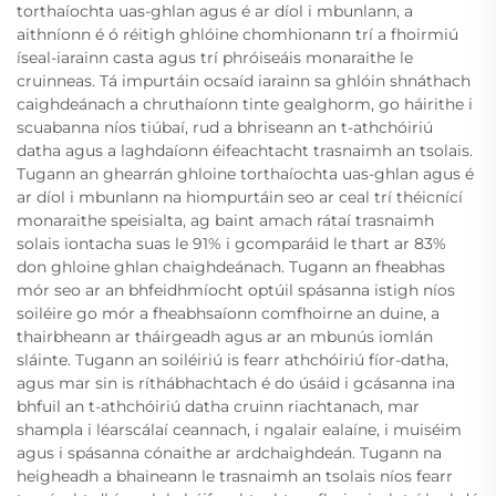
torthaíochta uas-ghlan agus é ar díol i mbunlann, a
aithníonn é ó réitigh ghlóine chomhionann trí a fhoirmiú
íseal-iarainn casta agus trí phróiseáis monaraithe le
cruinneas. Tá impurtáin ocsaíd iarainn sa ghlóin shnáthach
caighdeánach a chruthaíonn tinte gealghorm, go háirithe i
scuabanna níos tiúbaí, rud a bhriseann an t-athchóiriú
datha agus a laghdaíonn éifeachtacht trasnaimh an tsolais.
Tugann an ghearrán ghloine torthaíochta uas-ghlan agus é
ar díol i mbunlann na hiompurtáin seo ar ceal trí théicnící
monaraithe speisialta, ag baint amach rátaí trasnaimh
solais iontacha suas le 91% i gcomparáid le thart ar 83%
don ghloine ghlan chaighdeánach. Tugann an fheabhas
mór seo ar an bhfeidhmíocht optúil spásanna istigh níos
soiléire go mór a fheabhsaíonn comfhoirne an duine, a
thairbheann ar tháirgeadh agus ar an mbunús iomlán
sláinte. Tugann an soiléiriú is fearr athchóiriú fíor-datha,
agus mar sin is ríthábhachtach é do úsáid i gcásanna ina
bhfuil an t-athchóiriú datha cruinn riachtanach, mar
shampla i léarscálaí ceannach, i ngalair ealaíne, i muiséim
agus i spásanna cónaithe ar ardchaighdeán. Tugann na
heigheadh a bhaineann le trasnaimh an tsolais níos fearr