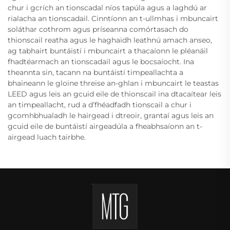
chur i gcrích an tionscadal níos tapúla agus a laghdú ar
rialacha an tionscadail. Cinntíonn an t-ullmhas i mbuncairt
soláthar cothrom agus príseanna comórtasach do
thionscail reatha agus le haghaidh leathnú amach anseo,
ag tabhairt buntáistí i mbuncairt a thacaíonn le pléanáil
fhadtéarmach an tionscadail agus le bocsaíocht. Ina
theannta sin, tacann na buntáistí timpeallachta a
bhaineann le gloine threise an-ghlan i mbuncairt le teastas
LEED agus leis an gcuid eile de thionscail ina dtacaítear leis
an timpeallacht, rud a d’fhéadfadh tionscail a chur i
gcomhbhualadh le hairgead i dtreoir, grantaí agus leis an
gcuid eile de buntáistí airgeadúla a fheabhsaíonn an t-
airgead luach tairbhe.