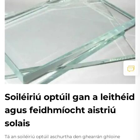
Soiléiriú optúil gan a leithéid
agus feidhmíocht aistriú
solais
Tá an soiléiriú optúil aschurtha den ghearrán ghloine