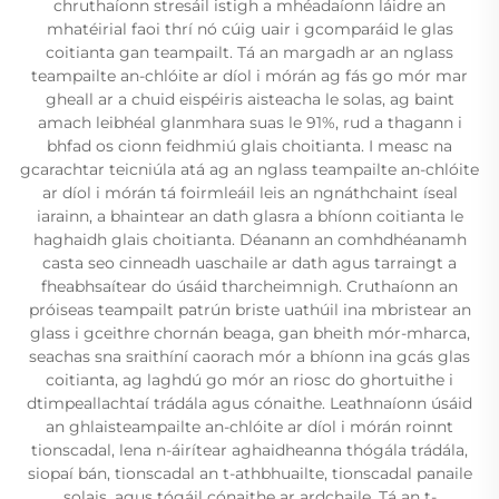
chruthaíonn stresáil istigh a mhéadaíonn láidre an
mhatéirial faoi thrí nó cúig uair i gcomparáid le glas
coitianta gan teampailt. Tá an margadh ar an nglass
teampailte an-chlóite ar díol i mórán ag fás go mór mar
gheall ar a chuid eispéiris aisteacha le solas, ag baint
amach leibhéal glanmhara suas le 91%, rud a thagann i
bhfad os cionn feidhmiú glais choitianta. I measc na
gcarachtar teicniúla atá ag an nglass teampailte an-chlóite
ar díol i mórán tá foirmleáil leis an ngnáthchaint íseal
iarainn, a bhaintear an dath glasra a bhíonn coitianta le
haghaidh glais choitianta. Déanann an comhdhéanamh
casta seo cinneadh uaschaile ar dath agus tarraingt a
fheabhsaítear do úsáid tharcheimnigh. Cruthaíonn an
próiseas teampailt patrún briste uathúil ina mbristear an
glass i gceithre chornán beaga, gan bheith mór-mharca,
seachas sna sraithíní caorach mór a bhíonn ina gcás glas
coitianta, ag laghdú go mór an riosc do ghortuithe i
dtimpeallachtaí trádála agus cónaithe. Leathnaíonn úsáid
an ghlaisteampailte an-chlóite ar díol i mórán roinnt
tionscadal, lena n-áirítear aghaidheanna thógála trádála,
siopaí bán, tionscadal an t-athbhuailte, tionscadal panaile
solais, agus tógáil cónaithe ar ardchaile. Tá an t-