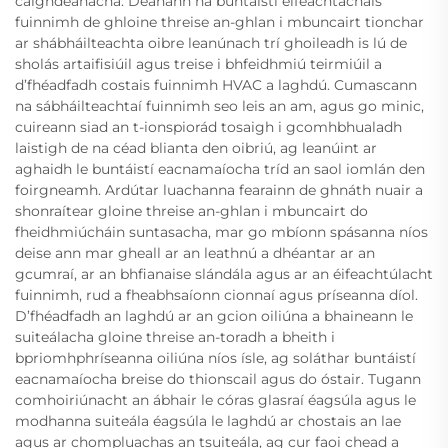
caighdeánacha. Déanann na buntáistí éifeachtachais
fuinnimh de ghloine threise an-ghlan i mbuncairt tionchar
ar shábháilteachta oibre leanúnach trí ghoileadh is lú de
sholás artaifisiúil agus treise i bhfeidhmiú teirmiúil a
d’fhéadfadh costais fuinnimh HVAC a laghdú. Cumascann
na sábháilteachtaí fuinnimh seo leis an am, agus go minic,
cuireann siad an t-ionspiorád tosaigh i gcomhbhualadh
laistigh de na céad blianta den oibriú, ag leanúint ar
aghaidh le buntáistí eacnamaíocha tríd an saol iomlán den
foirgneamh. Ardútar luachanna fearainn de ghnáth nuair a
shonraítear gloine threise an-ghlan i mbuncairt do
fheidhmiúcháin suntasacha, mar go mbíonn spásanna níos
deise ann mar gheall ar an leathnú a dhéantar ar an
gcumraí, ar an bhfianaise slándála agus ar an éifeachtúlacht
fuinnimh, rud a fheabhsaíonn cionnaí agus príseanna díol.
D’fhéadfadh an laghdú ar an gcion oiliúna a bhaineann le
suiteálacha gloine threise an-toradh a bheith i
bpriomhphríseanna oiliúna níos ísle, ag soláthar buntáistí
eacnamaíocha breise do thionscail agus do óstair. Tugann
comhoiriúnacht an ábhair le córas glasraí éagsúla agus le
modhanna suiteála éagsúla le laghdú ar chostais an lae
agus ar chompluachas an tsuiteála, ag cur faoi chead a