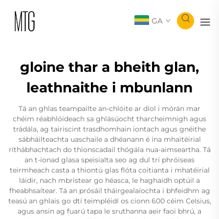
GA
gloine thar a bheith glan,
leathnaithe i mbunlann
Tá an ghlas teampailte an-chlóite ar díol i mórán mar
chéim réabhlóideach sa ghlásúocht tharcheimnigh agus
trádála, ag tairiscint trasdhomhain iontach agus gnéithe
sábháilteachta uaschaile a dhéanann é ina mhaitéirial
ríthábhachtach do thionscadail thógála nua-aimseartha. Tá
an t-ionad glasa speisialta seo ag dul trí phróiseas
teirmheach casta a thiontú glas flóta coitianta i mhatéirial
láidir, nach mbristear go héasca, le haghaidh optúil a
fheabhsaítear. Tá an prósáil tháirgealaíochta i bhfeidhm ag
teasú an ghlais go dtí teimpléidí os cionn 600 céim Celsius,
agus ansin ag fuarú tapa le sruthanna aeir faoi bhrú, a