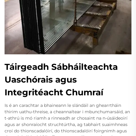
Táirgeadh Sábháilteachta
Uaschórais agus
Integritéacht Chumraí
Is é an carachtar a bhaineann le slándáil an ghearrtháin
thirim uathu-threise, a cheannaítear i mbunchumarsáid, an
t-athrú is mó riamh a rinneadh ar chosaint na n-úsáideoirí
agus ar shonraíocht struchtúrtha, ag tabhairt suaimhneas
croí do thionscadalóirí, do thionscadalóirí foirgnimh agus