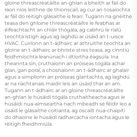
gloine threascréatáilte an-ghlan a bheith ar fáil do
raon níos leithne de thionscail, ag cur an-tosaíochta
ar fáil do réitigh glásaithe is fearr. Tugann na gnéithe
teasa den ghloine threascréatáilte le feabhas ar
éifeachtacht an chláir thógála, ag cabhrú le rialú
teochta istigh agus ag laghdú ar úsáid an t-uisce
HVAC. Cuiríonn an t-ádhairc ar athruithe teochta an
gloine an t-ádhairc ar bhriste stres teasa, ag cinntiú
feidhmíochta leanúnach i dtíortha éagsúla. Ina
theannta sin, cruthaíonn an próiseas tógála achar
glan, gan poraí, a chosnaíonn an t-ádhairc ar ghalair
agus a simplíonn an próiseas glantachta, ag laghdú
ar na riachtanais maidir leis an úsáid thar an am.
Tugann an t-ádhairc ar an gloine threascréatáilte
an-ghlan le húsáidí tógála cruthaitheacha agus le
húsáidí nua-aimseartha nach mbeadh sé féidir leo a
úsáid le glásaithe coitianta, ag oscailt nua-chaipítí
do dhaoine le húsáidí radharcacha iontacha agus le
réitigh fheidhmiúla.