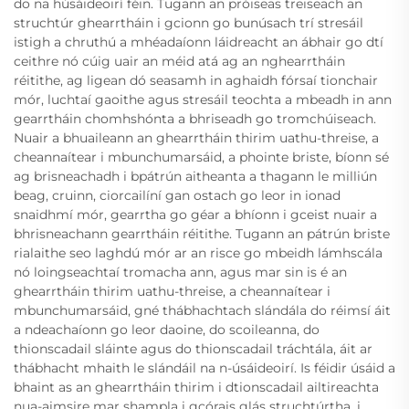
do na húsáideoirí féin. Tugann an próiseas treiseach an
struchtúr ghearrtháin i gcionn go bunúsach trí stresáil
istigh a chruthú a mhéadaíonn láidreacht an ábhair go dtí
ceithre nó cúig uair an méid atá ag an nghearrtháin
réitithe, ag ligean dó seasamh in aghaidh fórsaí tionchair
mór, luchtaí gaoithe agus stresáil teochta a mbeadh in ann
gearrtháin chomhshónta a bhriseadh go tromchúiseach.
Nuair a bhuaileann an ghearrtháin thirim uathu-threise, a
cheannaítear i mbunchumarsáid, a phointe briste, bíonn sé
ag brisneachadh i bpátrún aitheanta a thagann le milliún
beag, cruinn, ciorcailíní gan ostach go leor in ionad
snaidhmí mór, gearrtha go géar a bhíonn i gceist nuair a
bhrisneachann gearrtháin réitithe. Tugann an pátrún briste
rialaithe seo laghdú mór ar an risce go mbeidh lámhscála
nó loingseachtaí tromacha ann, agus mar sin is é an
ghearrtháin thirim uathu-threise, a cheannaítear i
mbunchumarsáid, gné thábhachtach slándála do réimsí áit
a ndeachaíonn go leor daoine, do scoileanna, do
thionscadail sláinte agus do thionscadail tráchtála, áit ar
thábhacht mhaith le slándáil na n-úsáideoirí. Is féidir úsáid a
bhaint as an ghearrtháin thirim i dtionscadail ailtireachta
nua-aimsire mar shampla i gcórais glás struchtúrtha, i