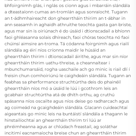
bhfoirgnimh glás, i nglás os cionn agus i mbarráin slándála
a dteastaíonn cumas an-tromlán agus sonraíocht. Tugann
an t-ádhmhaireacht don ghearrtháin thirim an t-ábhar in
ann seasamh in aghaidh athruithe teochta gasta gan briste,
agus mar sin is oiriúnach é do úsáid i dtionscadail a bhíonn
faoi ghléasanna solais dhíreach, faoi chóras teochta nó faoi
chúinsí aimsire an-troma. Tá códanna foirgnimh agus riailí
slándála ag éirí níos críonna maidir le húsáid an
ghearrtháin thirim i dtionscadail áirithe, agus mar sin níor
ghearrtháin thirim uathu-threise, a cheannaítear i
mbunchumarsáid, rogha uaschaile ach go minic is riail dlí í
freisin chun comhoiriúnú le caighdeáin slándála. Tugann an
feabhas sa pherformance struchtúrtha deis do phainéil
ghearrtháin níos mó a úsáid le lúú i gcothrom leis an
gcabhair struchtúrtha atá de dhíth orthu, ag cruthú
spásanna níos oscailte agus níos deise go radharcach agus
ag coimeád na gcaighdeáin slándála. Glacann cuideachtaí
aigeantais go minic leis na buntáistí slándála a thagann le
hinstailíochtaí an ghearrtháin thirim trí lúú ar
phréimheanna agus ar chlúdach freastail, ag soláthar
incitimí eacnamaíocha breise chun an ghearrtháin thirim