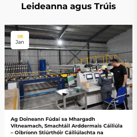
Leideanna agus Trúis
08
Jan
Ag Doineann Fúdaí sa Mhargadh
Vítneamach, Smachtáil Arddermais Cáiliúla
– Oibríonn Stiúrthóir Cáiliúlachta na