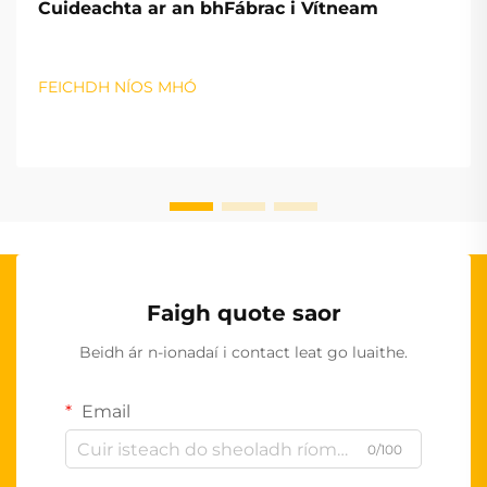
Cuideachta ar an bhFábrac i Vítneam
FEICHDH NÍOS MHÓ
Faigh quote saor
Beidh ár n-ionadaí i contact leat go luaithe.
Email
0/100