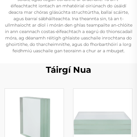
éifeachtacht iontach an mhatéirial oiriúnach do úsáidí
deacra mar chóras glásúchta struchtúrtha, ballaí scáirte,
agus barraí sábháilteachta. Ina theannta sin, tá an t-
ullmhaíocht ar díol i mórán den ghlas teampailte an-chlóite
in ann ceannach costas-éifeachtach a eagrú do thionscadail
móra, ag déanamh réitigh ghlaiste uaschaile inrochtana do
ghoirtithe, do tharcheimnithe, agus do fhorbarthóirí a lorg
feidhmiú uaschaile gan teorainn a chur ar a mbuget.
Táirgí Nua