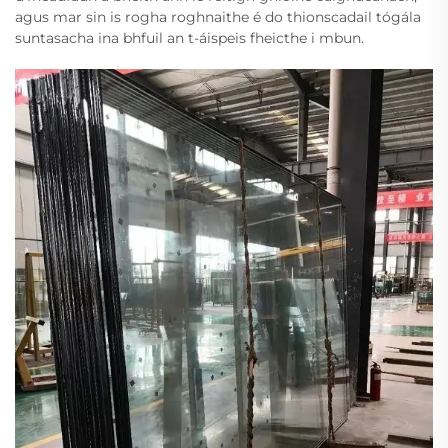
agus mar sin is rogha roghnaithe é do thionscadail tógála
suntasacha ina bhfuil an t-áispeis fheicthe i mbun.