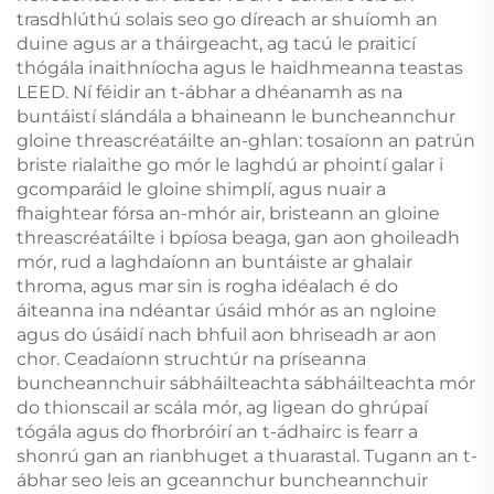
trasdhlúthú solais seo go díreach ar shuíomh an
duine agus ar a tháirgeacht, ag tacú le praiticí
thógála inaithníocha agus le haidhmeanna teastas
LEED. Ní féidir an t-ábhar a dhéanamh as na
buntáistí slándála a bhaineann le buncheannchur
gloine threascréatáilte an-ghlan: tosaíonn an patrún
briste rialaithe go mór le laghdú ar phointí galar i
gcomparáid le gloine shimplí, agus nuair a
fhaightear fórsa an-mhór air, bristeann an gloine
threascréatáilte i bpíosa beaga, gan aon ghoileadh
mór, rud a laghdaíonn an buntáiste ar ghalair
throma, agus mar sin is rogha idéalach é do
áiteanna ina ndéantar úsáid mhór as an ngloine
agus do úsáidí nach bhfuil aon bhriseadh ar aon
chor. Ceadaíonn struchtúr na príseanna
buncheannchuir sábháilteachta sábháilteachta mór
do thionscail ar scála mór, ag ligean do ghrúpaí
tógála agus do fhorbróirí an t-ádhairc is fearr a
shonrú gan an rianbhuget a thuarastal. Tugann an t-
ábhar seo leis an gceannchur buncheannchuir