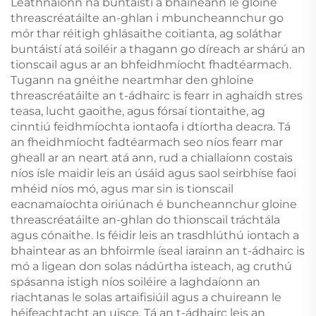
Leathnaíonn na buntáistí a bhaineann le gloine
threascréatáilte an-ghlan i mbuncheannchur go
mór thar réitigh ghlásaithe coitianta, ag soláthar
buntáistí atá soiléir a thagann go díreach ar shárú an
tionscail agus ar an bhfeidhmíocht fhadtéarmach.
Tugann na gnéithe neartmhar den ghloine
threascréatáilte an t-ádhairc is fearr in aghaidh stres
teasa, lucht gaoithe, agus fórsaí tiontaithe, ag
cinntiú feidhmíochta iontaofa i dtíortha deacra. Tá
an fheidhmíocht fadtéarmach seo níos fearr mar
gheall ar an neart atá ann, rud a chiallaíonn costais
níos ísle maidir leis an úsáid agus saol seirbhíse faoi
mhéid níos mó, agus mar sin is tionscail
eacnamaíochta oiriúnach é buncheannchur gloine
threascréatáilte an-ghlan do thionscail tráchtála
agus cónaithe. Is féidir leis an trasdhlúthú iontach a
bhaintear as an bhfoirmle íseal iarainn an t-ádhairc is
mó a ligean don solas nádúrtha isteach, ag cruthú
spásanna istigh níos soiléire a laghdaíonn an
riachtanas le solas artaifisiúil agus a chuireann le
héifeachtacht an uisce. Tá an t-ádhairc leis an