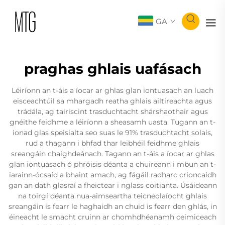
GA
praghas ghlais uafásach
Léiríonn an t-áis a íocar ar ghlas glan iontuasach an luach
eisceachtúil sa mhargadh reatha ghlais ailtireachta agus
trádála, ag tairiscint trasduchtacht shárshaothair agus
gnéithe feidhme a léiríonn a sheasamh uasta. Tugann an t-
ionad glas speisialta seo suas le 91% trasduchtacht solais,
rud a thagann i bhfad thar leibhéil feidhme ghlais
sreangáin chaighdeánach. Tagann an t-áis a íocar ar ghlas
glan iontuasach ó phróisis déanta a chuireann i mbun an t-
iarainn-ócsaíd a bhaint amach, ag fágáil radharc crioncaidh
gan an dath glasraí a fheictear i nglass coitianta. Úsáideann
na toirgí déanta nua-aimseartha teicneolaíocht ghlais
sreangáin is fearr le haghaidh an chuid is fearr den ghlás, in
éineacht le smacht cruinn ar chomhdhéanamh ceimiceach