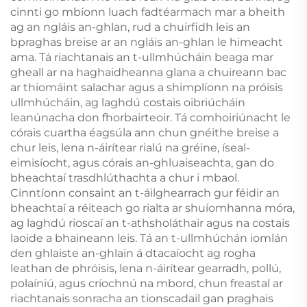
cinnti go mbíonn luach fadtéarmach mar a bheith
ag an ngláis an-ghlan, rud a chuirfidh leis an
bpraghas breise ar an ngláis an-ghlan le himeacht
ama. Tá riachtanais an t-ullmhúcháin beaga mar
gheall ar na haghaidheanna glana a chuireann bac
ar thiomáint salachar agus a shimplíonn na próisis
ullmhúcháin, ag laghdú costais oibriúcháin
leanúnacha don fhorbairteoir. Tá comhoiriúnacht le
córais cuartha éagsúla ann chun gnéithe breise a
chur leis, lena n-áirítear rialú na gréine, íseal-
eimisíocht, agus córais an-ghluaiseachta, gan do
bheachtaí trasdhlúthachta a chur i mbaol.
Cinntíonn consaint an t-áilghearrach gur féidir an
bheachtaí a réiteach go rialta ar shuíomhanna móra,
ag laghdú rioscaí an t-athsholáthair agus na costais
laoide a bhaineann leis. Tá an t-ullmhúchán iomlán
den ghlaiste an-ghlain á dtacaíocht ag rogha
leathan de phróisis, lena n-áirítear gearradh, pollú,
polaíniú, agus críochnú na mbord, chun freastal ar
riachtanais sonracha an tionscadail gan praghais