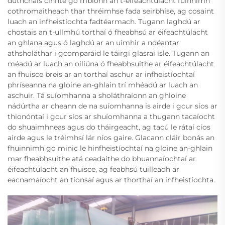
dúthchais cinnte go mbíonn an t-éifeachtúlacht fuinnimh
cothromaitheach thar thréimhse fada seirbhíse, ag cosaint
luach an infheistíochta fadtéarmach. Tugann laghdú ar
chostais an t-ullmhú torthaí ó fheabhsú ar éifeachtúlacht
an ghlana agus ó laghdú ar an uimhir a ndéantar
athsholáthar i gcomparáid le táirgí glasraí ísle. Tugann an
méadú ar luach an oiliúna ó fheabhsuithe ar éifeachtúlacht
an fhuisce breis ar an torthaí aschur ar infheistíochtaí
phríseanna na gloine an-ghlain trí mhéadú ar luach an
aschuir. Tá suíomhanna a sholáthraíonn an ghloine
nádúrtha ar cheann de na suíomhanna is airde i gcur síos ar
thionóntaí i gcur síos ar shuíomhanna a thugann tacaíocht
do shuaimhneas agus do tháirgeacht, ag tacú le rátaí cíos
airde agus le tréimhsí lár níos gaire. Glacann cláir bonás an
fhuinnimh go minic le hinfheistíochtaí na gloine an-ghlain
mar fheabhsuithe atá ceadaithe do bhuannaíochtaí ar
éifeachtúlacht an fhuisce, ag feabhsú tuilleadh ar
eacnamaíocht an tionsaí agus ar thorthaí an infheistíochta.