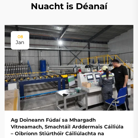
Nuacht is Déanaí
08
Jan
Ag Doineann Fúdaí sa Mhargadh
Vítneamach, Smachtáil Arddermais Cáiliúla
– Oibríonn Stiúrthóir Cáiliúlachta na