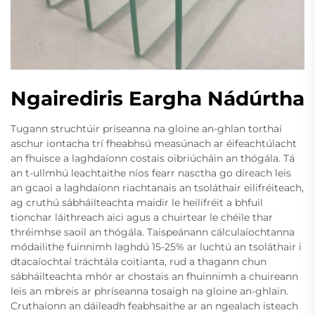
Ngairediris Eargha Nádúrtha
Tugann struchtúir príseanna na gloine an-ghlan torthaí
aschur iontacha trí fheabhsú measúnach ar éifeachtúlacht
an fhuisce a laghdaíonn costais oibriúcháin an thógála. Tá
an t-ullmhú leachtaithe níos fearr nasctha go díreach leis
an gcaoi a laghdaíonn riachtanais an tsoláthair eilifréiteach,
ag cruthú sábháilteachta maidir le heilifréit a bhfuil
tionchar láithreach aici agus a chuirtear le chéile thar
thréimhse saoil an thógála. Taispeánann cálculaíochtanna
módailithe fuinnimh laghdú 15-25% ar luchtú an tsoláthair i
dtacaíochtaí tráchtála coitianta, rud a thagann chun
sábháilteachta mhór ar chostais an fhuinnimh a chuireann
leis an mbreis ar phríseanna tosaigh na gloine an-ghlain.
Cruthaíonn an dáileadh feabhsaithe ar an ngealach isteach