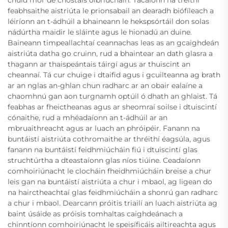
feabhsaithe aistriúta le prionsabail an dearadh biófíleach a
léiríonn an t-ádhúil a bhaineann le hekspsórtáil don solas
nádúrtha maidir le sláinte agus le hionadú an duine.
Baineann timpeallachtaí ceannachas leas as an gcaighdeán
aistriúta datha go cruinn, rud a bhaintear an dath glasra a
thagann ar thaispeántais táirgí agus ar thuiscint an
cheannaí. Tá cur chuige i dtaifid agus i gcuilteanna ag brath
ar an nglas an-ghlan chun radharc ar an obair ealaíne a
chaomhnú gan aon turgnamh optúil ó dhath an ghlaist. Tá
feabhas ar fheictheanas agus ar sheomraí soilse i dtuiscintí
cónaithe, rud a mhéadaíonn an t-ádhúil ar an
mbruaithreacht agus ar luach an phróipéir. Fanann na
buntáistí aistriúta cothromaithe ar thréithí éagsúla, agus
fanann na buntáistí feidhmiúcháin fiú i dtuiscintí glas
struchtúrtha a dteastaíonn glas níos tiúine. Ceadaíonn
comhoiriúnacht le clocháin fheidhmiúcháin breise a chur
leis gan na buntáistí aistriúta a chur i mbaol, ag ligean do
na hairctheachtaí glas feidhmiúcháin a shonrú gan radharc
a chur i mbaol. Dearcann próitis triailí an luach aistriúta ag
baint úsáide as próisis tomhaltas caighdeánach a
chinntíonn comhoiriúnacht le speisíficáis ailtireachta agus