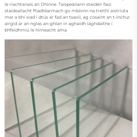
le riachtanais an Dhinne. Taispeánann staidéir faoi
staideallacht fhadtéarmach go mbíonn na treithí aistriúta
mar a bhí siad i dtús ar fad an tsaoil, ag cosaint an t-ínchur
airgid ar an nglas an-ghlan in aghaidh laghdaithe i
bhfeidhmiú le himeacht ama.