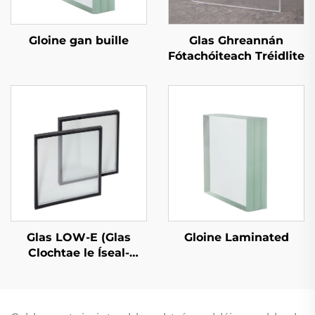
Gloine gan buille
Glas Ghreannán
Fótachóiteach Tréidlite
Glas LOW-E (Glas
Gloine Laminated
Clochtae le Íseal-
Askartúlacht)