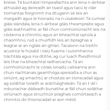
breise. Tá buntáistí timpeallachta ann lena n-áirítear
athúsáid ag deireadh an tsaoil agus tacú le cláir
tiomantas foirgnimh ina dtugann sé leis an
margadh agus le hionadú na n-úsáideoirí. Tá cumraí
gláis slándála, lena n-áirítear gláis theampraite agus
gláis leathnaithe, ar fáil chun comhoiriúnacht leis na
códanna a chinntiú agus an bheachtaí optúla a
chaomhnú, rud a chuirfidh leis an bpraghas a
leagtar ar an ngláis an-ghlan. Tacaíonn na treithi
acustice le húsáid i rialú fuaime i suíomhanna
tráchtála agus ina dtithe, ag cur luach fheidhmiúil
leis thar na bheachtaí radharcacha. Tá an
comhoiriúnacht le córais ionadú caiteanna ann
chun riachtanais gearrthóga speisialta a chur as
oiriúint, ag smachtú ar chostais an tionscadail agus
ag soláthar toradh ar ardchaighdeán. Tá an t-áil i
mbunachar dáileadh bunaithe ar fáil chun soláthar
oiriúnach agus struchtúir praghais comórtasach a
chinntiú do thionscadail ar aon méid.