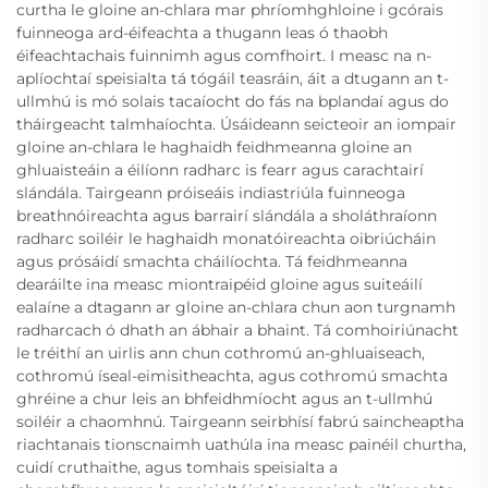
curtha le gloine an-chlara mar phríomhghloine i gcórais
fuinneoga ard-éifeachta a thugann leas ó thaobh
éifeachtachais fuinnimh agus comfhoirt. I measc na n-
aplíochtaí speisialta tá tógáil teasráin, áit a dtugann an t-
ullmhú is mó solais tacaíocht do fás na bplandaí agus do
tháirgeacht talmhaíochta. Úsáideann seicteoir an iompair
gloine an-chlara le haghaidh feidhmeanna gloine an
ghluaisteáin a éilíonn radharc is fearr agus carachtairí
slándála. Tairgeann próiseáis indiastriúla fuinneoga
breathnóireachta agus barrairí slándála a sholáthraíonn
radharc soiléir le haghaidh monatóireachta oibriúcháin
agus prósáidí smachta cháilíochta. Tá feidhmeanna
dearáilte ina measc miontraipéid gloine agus suiteáilí
ealaíne a dtagann ar gloine an-chlara chun aon turgnamh
radharcach ó dhath an ábhair a bhaint. Tá comhoiriúnacht
le tréithí an uirlis ann chun cothromú an-ghluaiseach,
cothromú íseal-eimisitheachta, agus cothromú smachta
ghréine a chur leis an bhfeidhmíocht agus an t-ullmhú
soiléir a chaomhnú. Tairgeann seirbhísí fabrú saincheaptha
riachtanais tionscnaimh uathúla ina measc painéil churtha,
cuidí cruthaithe, agus tomhais speisialta a