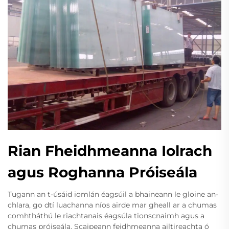
Rian Fheidhmeanna Iolrach
agus Roghanna Próiseála
Tugann an t-úsáid iomlán éagsúil a bhaineann le gloine an-
chlara, go dtí luachanna níos airde mar gheall ar a chumas
comhtháthú le riachtanais éagsúla tionscnaimh agus a
chumas próiseála. Scaipeann feidhmeanna ailtireachta ó