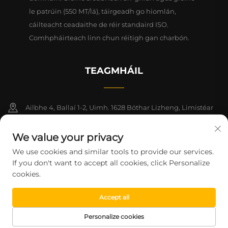
le patrúin (550 MT/lá), táirgeadh go hiomlán,
cáilteacht ceadaithe de réir standaird ISO.
Comhpháirteach linn chun réitigh gan charbón.
TEAGMHÁIL
Ailbhe 4, Ballaí 1-2, Uimh. 1628 Bóthar Lizheng, Limistéar
Nua Lingang, Ceanntair Shaoráide na Síne (Shanghai)
We value your privacy
+86-15124919712
We use cookies and similar tools to provide our services.
If you don't want to accept all cookies, click Personalize
[email protected]
cookies.
Accept all
CúlchópyRIGHT © 2026 Shanghai Montege Technology Co., Ltd.
Gach ceart ar cosaint.
Beartas Príobháideachta
Personalize cookies