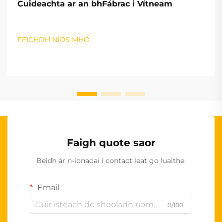
Cuideachta ar an bhFábrac i Vítneam
FEICHDH NÍOS MHÓ
Faigh quote saor
Beidh ár n-ionadaí i contact leat go luaithe.
Email
0/100