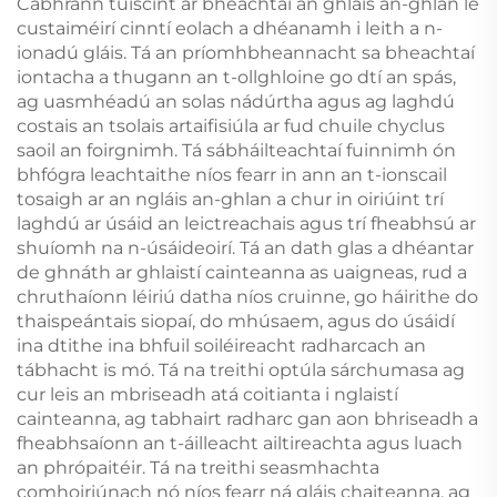
Cabhrann tuiscint ar bheachtaí an ghláis an-ghlan le
custaiméirí cinntí eolach a dhéanamh i leith a n-
ionadú gláis. Tá an príomhbheannacht sa bheachtaí
iontacha a thugann an t-ollghloine go dtí an spás,
ag uasmhéadú an solas nádúrtha agus ag laghdú
costais an tsolais artaifisiúla ar fud chuile chyclus
saoil an foirgnimh. Tá sábháilteachtaí fuinnimh ón
bhfógra leachtaithe níos fearr in ann an t-ionscail
tosaigh ar an ngláis an-ghlan a chur in oiriúint trí
laghdú ar úsáid an leictreachais agus trí fheabhsú ar
shuíomh na n-úsáideoirí. Tá an dath glas a dhéantar
de ghnáth ar ghlaistí cainteanna as uaigneas, rud a
chruthaíonn léiriú datha níos cruinne, go háirithe do
thaispeántais siopaí, do mhúsaem, agus do úsáidí
ina dtithe ina bhfuil soiléireacht radharcach an
tábhacht is mó. Tá na treithi optúla sárchumasa ag
cur leis an mbriseadh atá coitianta i nglaistí
cainteanna, ag tabhairt radharc gan aon bhriseadh a
fheabhsaíonn an t-áilleacht ailtireachta agus luach
an phrópaitéir. Tá na treithi seasmhachta
comhoiriúnach nó níos fearr ná gláis chaiteanna, ag