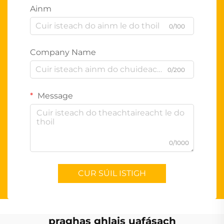
Ainm
0/100
Company Name
0/200
Message
0/1000
CUR SÚIL ISTIGH
praghas ghlais uafásach