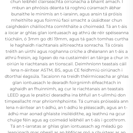
chun leibhéil clairseachta oiriúnacha a bhaint amach. I
mbun an phróisis déanta tá roghnú cúramach ábhar
bunaithe le minimís an t-iarainn, agus ansin tá próisis
mheithilte agus foirmiú faoi smacht a úsáidtear chun
caighdeáin cháilíochta comhtháite a choimeád. Tá an t-áis
a íocar ar ghlas glan iontuasach ag athrú de réir spéiseanna
tiúcháin, ó 3mm go dtí 19mm, agus tá gach tomhas curtha
le haghaidh riachtanais ailtireachta sonracha. Tá córais
tréith an uirthi agus roghanna críche a dhéanann an t-áis a
athrú freisin, ag ligean do na custaiméirí an táirge a chur in
oiriún le riachtanais an tionscail. Deimhníonn teastais cáil
lena n-áirítear ASTM, BS, agus CE feidhmiú oiriúnach i
dtorthaí éagsúla. Tacaíonn na treidh théirmiceacha ar ghlas
glan iontuasach le dearadh foirgnimh éifeachtach in
aghaidh an fhuinnimh, ag cur le riachtanais an teastais
LEED agus le praiticí dearadha ina bhfuil an t-ullmhú don
timpeallacht mar phríomhphointe. Tá cumais próiseála ann
lena n-áirítear an t-ádhú, an t-ádhú le pléascadh, agus an t-
ádhú mar aonad ghlaiste insiléidithe, ag leathnú na gcur
chuige féin agus ag coimeád leibhéil an t-áis i gcothrom.
Tá an t-iarratas ar ghlas glan iontuasach ag méadú go
leanúnach mar gheall ar an bhfócas mó a chuirtear ar an