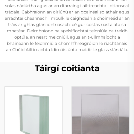
solas nádúrtha agus ar an dtarraingt ailtireachta i dtionscal
trádála. Cabhraíonn an oiriúnú ar an gcainéal soláthair agus
arrachtaí cheannach i mbulk le caighdeán a choimeád ar an
t-áis ar ghlas glan iontuasach, cé gur costas uasta atá sa
mhatéar. Deimhníonn na speisifíochtaí teicniúla na treidh
optúla, an neart meicniúil, agus an t-ullmhaíocht a
bhaineann le feidhmiú a chomhfhreagróidh le riachtanais
an Chóid Ailtireachta Idirnáisiúnta maidir le glass slándála.
Táirgí coitianta