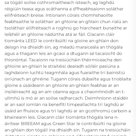
sa tógáil soilse cothromaitheach isteach, ag laghdú
réigiúin teasa agus scáthanna a d’fheabhsaíonn soláthar
eilifréiteach breise. Intíonann córais chomhshaoilte
feabhsaithe le soláthair an ghloine an-ghlain chun rialú an
tsoláthair eilifréiteach a roghnú go hiarcheart bunaithe ar
leibhéil an ghloine nádúrtha atá ar fáil. Glacann cláir
tiománta LEED le contríbúiltí na gloine an-ghlain don
deisgn ina dhiaidh sin, ag méadú maraiceála an thógála
agus a thagann leis an gcaoi a dtugann sé tacaíocht do
thionóntaí. Tacaíonn na treisiúcháin théirmiceacha den
ghloine an-ghlain le straitéisí dearadh sóiléir pasiúna a
laghdaíonn luchtú teagmhála agus fuaraithe trí bainistiú
oiriúnach an ghréine. Tugann córais dúbailte agus trioblaíte
gloine a úsáideann an ghloine an-ghlain feabhas ar an
insiléireacht ag an am céanna agus a chaomhnóidh an t-
ullmhú is mó ar an soilse radharcach. Deimhníonn staidéir
ar an saol iomlán na beneifítí timpeallachta trí laghdú ar
úsáid an fhuisce agus trí laghdú ar an gcothromú carboin a
bhaineann leis. Glacann cláir tiománta thógála lena n-
áirítear BREEAM agus Green Star le contríbúiltí na gloine
an-ghlain don tógáil ina dhiaidh sin. Tugann na treisiúcháin