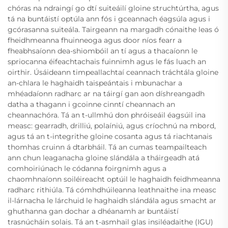
chóras na ndraingí go dtí suiteáilí gloine struchtúrtha, agus
tá na buntáistí optúla ann fós i gceannach éagsúla agus i
gcórasanna suiteála. Tairgeann na margadh cónaithe leas ó
fheidhmeanna fhuinneoga agus door níos fearr a
fheabhsaíonn dea-shiombóil an tí agus a thacaíonn le
spriocanna éifeachtachais fuinnimh agus le fás luach an
oirthir. Úsáideann timpeallachtaí ceannach tráchtála gloine
an-chlara le haghaidh taispeántais i mbunachar a
mhéadaíonn radharc ar na táirgí gan aon díshreangadh
datha a thagann i gcoinne cinntí cheannach an
cheannachóra. Tá an t-ullmhú don phróiseáil éagsúil ina
measc: gearradh, drilliú, polaíniú, agus críochnú na mbord,
agus tá an t-integrithe gloine cosanta agus tá riachtanais
thomhas cruinn á dtarbháil. Tá an cumas teampailteach
ann chun leaganacha gloine slándála a tháirgeadh atá
comhoiriúnach le códanna foirgnimh agus a
chaomhnaíonn soiléireacht optúil le haghaidh feidhmeanna
radharc rithiúla. Tá cómhdhúileanna leathnaithe ina measc
il-lárnacha le lárchuid le haghaidh slándála agus smacht ar
ghuthanna gan dochar a dhéanamh ar buntáistí
trasnúcháin solais. Tá an t-asmhail glas insiléadaithe (IGU)