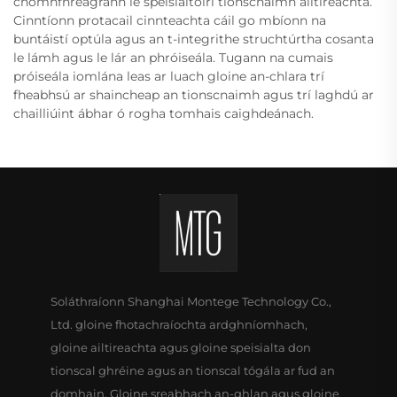
chomhfhreagrann le speisialtóirí tionscnaimh ailtireachta.
Cinntíonn protacail cinnteachta cáil go mbíonn na
buntáistí optúla agus an t-integrithe struchtúrtha cosanta
le lámh agus le lár an phróiseála. Tugann na cumais
próiseála iomlána leas ar luach gloine an-chlara trí
fheabhsú ar shaincheap an tionscnaimh agus trí laghdú ar
chailliúint ábhar ó rogha tomhais caighdeánach.
Soláthraíonn Shanghai Montege Technology Co.,
Ltd. gloine fhotachraíochta ardghníomhach,
gloine ailtireachta agus gloine speisialta don
tionscal ghréine agus an tionscal tógála ar fud an
domhain. Gloine sreabhach an-ghlan agus gloine