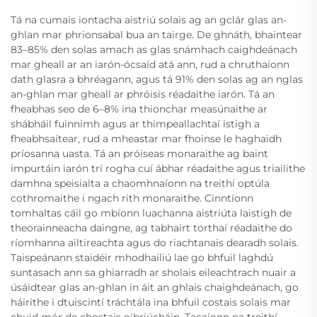
Tá na cumais iontacha aistriú solais ag an gclár glas an-
ghlan mar phrionsabal bua an tairge. De ghnáth, bhaintear
83–85% den solas amach as glas snámhach caighdeánach
mar gheall ar an iarón-ócsaíd atá ann, rud a chruthaíonn
dath glasra a bhréagann, agus tá 91% den solas ag an nglas
an-ghlan mar gheall ar phróisis réadaithe iarón. Tá an
fheabhas seo de 6–8% ina thionchar measúnaithe ar
shábháil fuinnimh agus ar thimpeallachtaí istigh a
fheabhsaítear, rud a mheastar mar fhoinse le haghaidh
príosanna uasta. Tá an próiseas monaraithe ag baint
impurtáin iarón trí rogha cuí ábhar réadaithe agus triailithe
damhna speisialta a chaomhnaíonn na treithí optúla
cothromaithe i ngach rith monaraithe. Cinntíonn
tomhaltas cáil go mbíonn luachanna aistriúta laistigh de
theorainneacha daingne, ag tabhairt torthaí réadaithe do
ríomhanna ailtireachta agus do riachtanais dearadh solais.
Taispeánann staidéir mhodhailiú lae go bhfuil laghdú
suntasach ann sa ghiarradh ar sholais eileachtrach nuair a
úsáidtear glas an-ghlan in áit an ghlais chaighdeánach, go
háirithe i dtuiscintí tráchtála ina bhfuil costais solais mar
chuid mór de chostais oibriúcháin. Tacaíonn na treithí