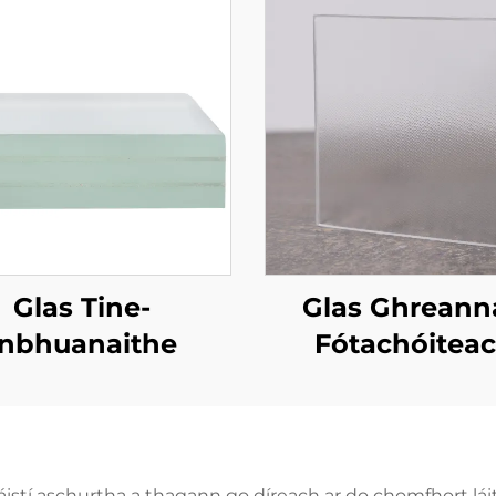
Glas Tine-
Glas Ghreann
Inbhuanaithe
Fótachóitea
Tréidlite
stí aschurtha a thagann go díreach ar do chomfhort láit