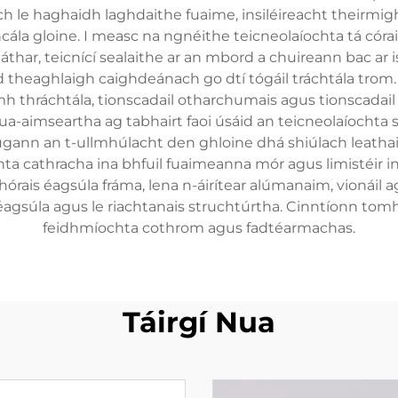
ch le haghaidh laghdaithe fuaime, insiléireacht theirmi
cála gloine. I measc na ngnéithe teicneolaíochta tá cór
har, teicnící sealaithe ar an mbord a chuireann bac ar
 theaghlaigh caighdeánach go dtí tógáil tráchtála trom. 
h thráchtála, tionscadail otharchumais agus tionscadail ai
a-aimseartha ag tabhairt faoi úsáid an teicneolaíochta 
Tugann an t-ullmhúlacht den ghloine dhá shiúlach leathai
a cathracha ina bhfuil fuaimeanna mór agus limistéir ina 
r chórais éagsúla fráma, lena n-áirítear alúmanaim, vioná
éagsúla agus le riachtanais struchtúrtha. Cinntíonn tomh
feidhmíochta cothrom agus fadtéarmachas.
Táirgí Nua