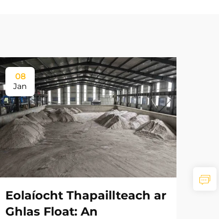
08
Jan
Eolaíocht Thapaillteach ar
Ghlas Float: An