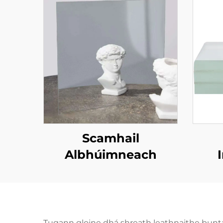
Scamhail
Albhúimneach
Tugann gloine dhá shreath leathnaithe buntái