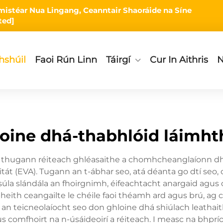
Limistéar Nua Lingang, Ceanntair Shaoráide na Síne
ted]
hshúil
Faoi Rún Linn
Táirgí
Cur In Aithris
N
loine dhá-thabhlóid láimht
 a thugann réiteach ghléasaithe a chomhcheanglaíonn dhá
asaitát (EVA). Tugann an t-ábhar seo, atá déanta go dtí seo, 
súla slándála an fhoirgnimh, éifeachtacht anargaid agus
eith ceangailte le chéile faoi théamh ard agus brú, ag
g an teicneolaíocht seo don ghloine dhá shiúlach leathai
 agus comfhoirt na n-úsáideoirí a réiteach. I measc na b