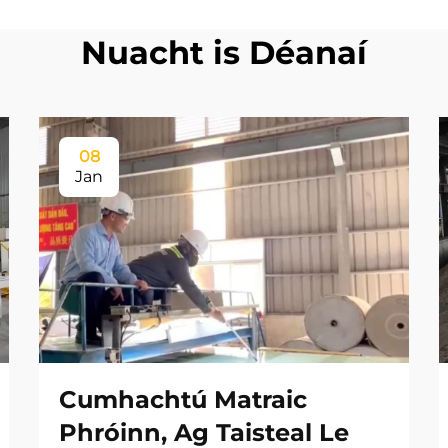
Nuacht is Déanaí
08
Jan
Cumhachtú Matraic
Phróinn, Ag Taisteal Le