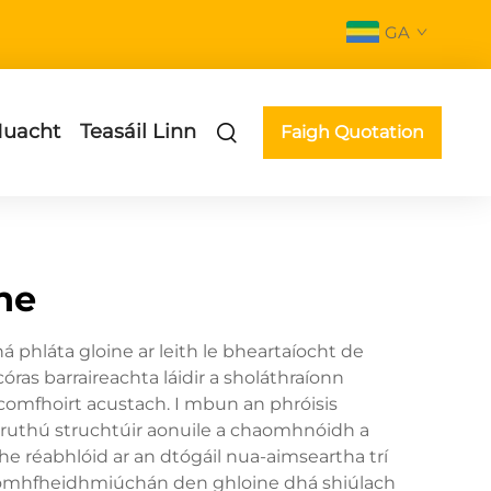
GA
uacht
Teasáil Linn
Faigh Quotation
he
 phláta gloine ar leith le bheartaíocht de
córas barraireachta láidir a sholáthraíonn
 comfhoirt acustach. I mbun an phróisis
 cruthú struchtúir aonuile a chaomhnóidh a
the réabhlóid ar an dtógáil nua-aimseartha trí
hpríomhfheidhmiúchán den ghloine dhá shiúlach