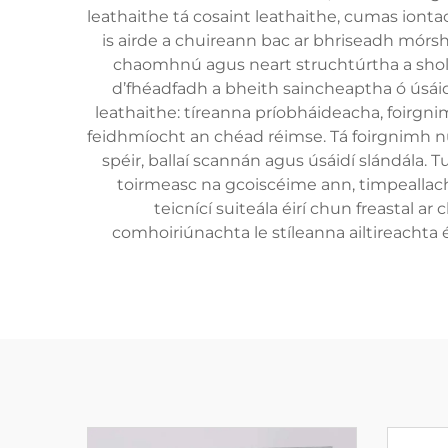
leathaithe tá cosaint leathaithe, cumas ionta
is airde a chuireann bac ar bhriseadh mórsh
chaomhnú agus neart struchtúrtha a sholát
d’fhéadfadh a bheith saincheaptha ó úsáid
leathaithe: tíreanna príobháideacha, foirgnim
feidhmíocht an chéad réimse. Tá foirgnimh nu
spéir, ballaí scannán agus úsáidí slándála. 
toirmeasc na gcoiscéime ann, timpeallacht
teicnící suiteála éirí chun freastal a
comhoiriúnachta le stíleanna ailtireachta 