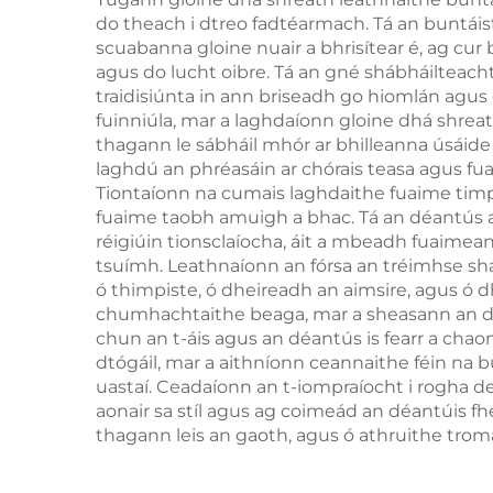
do theach i dtreo fadtéarmach. Tá an buntáis
scuabanna gloine nuair a bhrisítear é, ag cu
agus do lucht oibre. Tá an gné shábháilteacht
traidisiúnta in ann briseadh go hiomlán agus
fuinniúla, mar a laghdaíonn gloine dhá shreat
thagann le sábháil mhór ar bhilleanna úsáide 
laghdú an phréasáin ar chórais teasa agus fu
Tiontaíonn na cumais laghdaithe fuaime timpea
fuaime taobh amuigh a bhac. Tá an déantús ac
réigiúin tionsclaíocha, áit a mbeadh fuaime
tsuímh. Leathnaíonn an fórsa an tréimhse sh
ó thimpiste, ó dheireadh an aimsire, agus ó
chumhachtaithe beaga, mar a sheasann an dro
chun an t-áis agus an déantús is fearr a cha
dtógáil, mar a aithníonn ceannaithe féin na b
uastaí. Ceadaíonn an t-iompraíocht i rogha de
aonair sa stíl agus ag coimeád an déantúis f
thagann leis an gaoth, agus ó athruithe trom