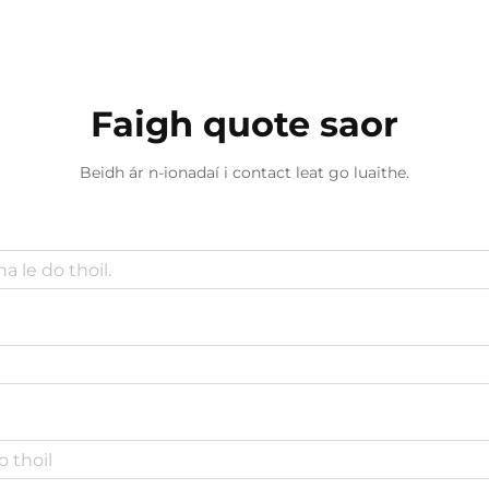
Faigh quote saor
Beidh ár n-ionadaí i contact leat go luaithe.