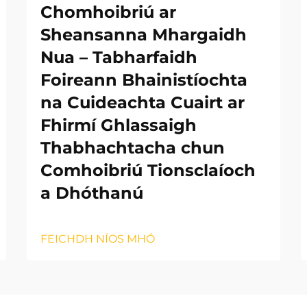
Chomhoibriú ar
Sheansanna Mhargaidh
Nua – Tabharfaidh
Foireann Bhainistíochta
na Cuideachta Cuairt ar
Fhirmí Ghlassaigh
Thabhachtacha chun
Comhoibriú Tionsclaíoch
a Dhóthanú
FEICHDH NÍOS MHÓ