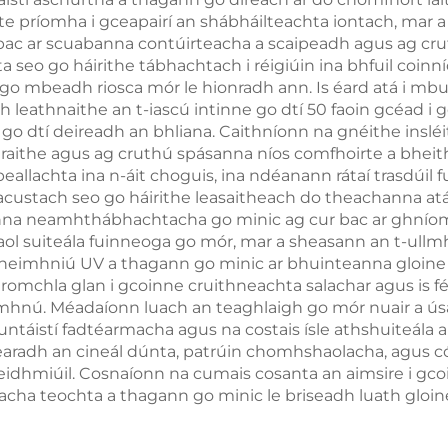
te príomha i gceapairí an shábháilteachta iontach, mar 
r bac ar scuabanna contúirteacha a scaipeadh agus ag cr
a seo go háirithe tábhachtach i réigiúin ina bhfuil coinn
 go mbeadh riosca mór le hionradh ann. Is éard atá i mbu
h leathnaithe an t-iascú intinne go dtí 50 faoin gcéad i
go dtí deireadh an bhliana. Caithníonn na gnéithe insléi
araithe agus ag cruthú spásanna níos comfhoirte a bheith
llachta ina n-áit choguis, ina ndéanann rátaí trasdúil fu
ustach seo go háirithe leasaitheach do theachanna atá ga
anna neamhthábhachtacha go minic ag cur bac ar ghníomh
aol suiteála fuinneoga go mór, mar a sheasann an t-ull
 dheimhniú UV a thagann go minic ar bhuinteanna gloine
mchla glan i gcoinne cruithneachta salachar agus is f
omhnú. Méadaíonn luach an teaghlaigh go mór nuair a úsá
untáistí fadtéarmacha agus na costais ísle athshuiteála 
aradh an cineál dúnta, patrúin chomhshaolacha, agus códá
heidhmiúil. Cosnaíonn na cumais cosanta an aimsire i gco
acha teochta a thagann go minic le briseadh luath gloin