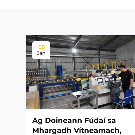
08
Jan
Ag Doineann Fúdaí sa
Mhargadh Vítneamach,