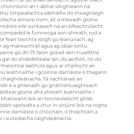
a choinníonn an t-ábhar idirghleann na
uthú timpeallachta sábháilte do theaghlaigh
íollacha aimsire trom, áit a mbeadh gloine
ntáiste eile suntasach ná an éifeachtúlacht
 gcomparáid le fuinneoga aon-shreath, rud a
te fearr teochta istigh go leanúnach, ag
 ag maireachtáil agus ag obair iontu.
aime go dtí 75 faoin gcéad den truaillithe
r do shráidbhealaí lán, do aerfoirt, nó do
aíochtaí laethúla agus ar cháilíocht an
mhú leathnaithe i gcoinne damáiste ó thagann
 chaighdeánacha. Tá riachtanais an
éidir é a ghlanadh go gnáthshluaighteach
idtear gloine dhá shreath leathnaithe i
a bhaineann leis an teicneolaíocht ghlás
in speisialta a chur in oiriúint leis na rogha
inne damáiste ó chlocháin, ó thráchtáin a
e i suiteálacha caighdeánacha.