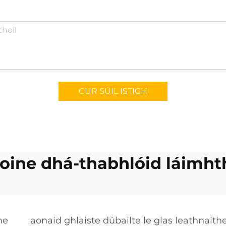
CUR SÚIL ISTIGH
loine dhá-thabhlóid láimht
he
aonaid ghlaiste dúbailte le glas leathnaith