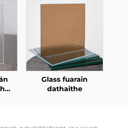
án
Glass fuarain
ch
dathaithe
hreach, ar do shábháilteacht, agus ar luach