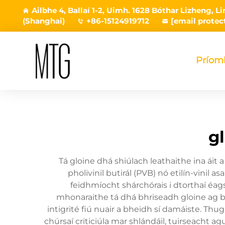
Ailbhe 4, Ballaí 1-2, Uimh. 1628 Bóthar Lizheng, 
(Shanghai)
+86-15124919712
[email protec
Príom
g
Tá gloine dhá shiúlach leathaithe ina áit
pholivinil butirál (PVB) nó etilín-vinil 
feidhmíocht shárchórais i dtorthaí éag
mhonaraithe tá dhá bhriseadh gloine ag bh
intigrité fiú nuair a bheidh sí damáiste. Thu
chúrsaí criticiúla mar shlándáil, tuirseacht