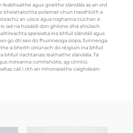
gh feabhsaithe agus gnéithe slándála as an ord
ais bheartaíochta polamair chun trasdhlúth a
 isteachú an uisce agus roghanna tiúchan a
Is iad na húsáidí don ghloine dhá shiúlach
ltireachta speisialta ina bhfuil slándáil agus
seo go dtí seo do fhuinneoga siopa, fuinneoga
the a bheith oiriúnach do réigiúin ina bhfuil
bhfuil riachtanais leathaithe slándála. Tá
il agus míreanna comhshóite, ag cinntiú
altas cáil i rith an mhonaraithe caighdeáin