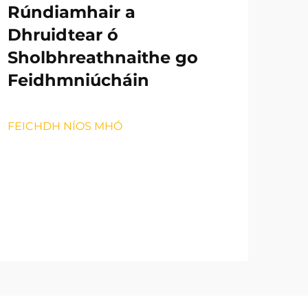
Rúndiamhair a
Dhruidtear ó
Sholbhreathnaithe go
Feidhmniúcháin
FEICHDH NÍOS MHÓ