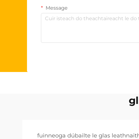
Message
g
fuinneoga dúbailte le glas leathnait