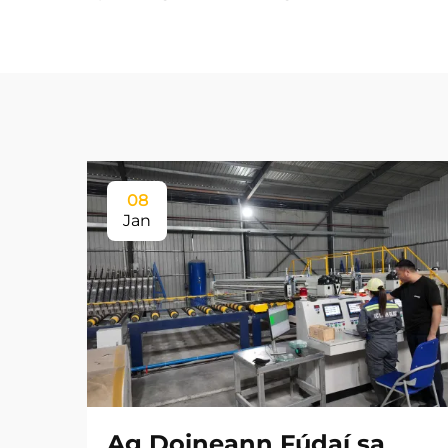
08
Jan
Ag Doineann Fúdaí sa