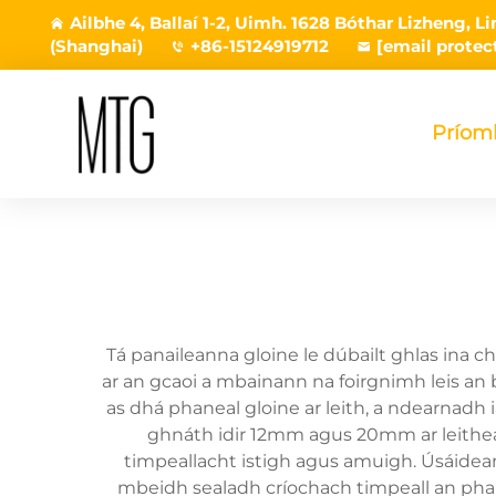
Ailbhe 4, Ballaí 1-2, Uimh. 1628 Bóthar Lizheng, 
(Shanghai)
+86-15124919712
[email protec
Príom
Tá panaileanna gloine le dúbailt ghlas ina
ar an gcaoi a mbainann na foirgnimh leis a
as dhá phaneal gloine ar leith, a ndearnadh
ghnáth idir 12mm agus 20mm ar leithead
timpeallacht istigh agus amuigh. Úsáidean
mbeidh sealadh críochach timpeall an phainé