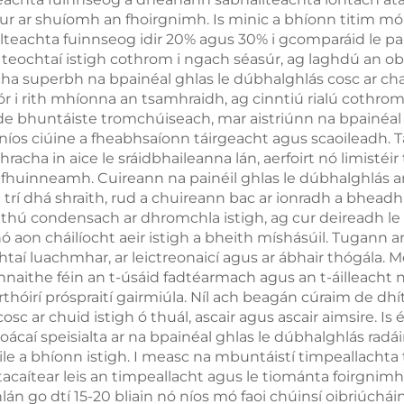
ur ar shuíomh an fhoirgnimh. Is minic a bhíonn titim mór
áilteachta fuinnseog idir 20% agus 30% i gcomparáid le pa
 teochtaí istigh cothrom i ngach séasúr, ag laghdú an o
íocha superbh na bpainéal ghlas le dúbhalghlás cosc ar c
 i rith mhíonna an tsamhraidh, ag cinntiú rialú cothroma
e de bhuntáiste tromchúiseach, mar aistriúnn na bpainéa
níos ciúine a fheabhsaíonn táirgeacht agus scaoileadh. T
acha in aice le sráidbhaileanna lán, aerfoirt nó limistéir
uinneamh. Cuireann na painéil ghlas le dúbhalghlás an s
dh trí dhá shraith, rud a chuireann bac ar ionradh a bhe
hruthú condensach ar dhromchla istigh, ag cur deireadh l
ó aon cháilíocht aeir istigh a bheith míshásúil. Tugann a
htaí luachmhar, ar leictreonaicí agus ar ábhair thógála. 
nnaithe féin an t-úsáid fadtéarmach agus an t-áilleacht 
hóirí próspraití gairmiúla. Níl ach beagán cúraim de dhíth 
c ar chuid istigh ó thuál, ascair agus ascair aimsire. Is
oácaí speisialta ar na bpainéal ghlas le dúbhalghlás radái
 eile a bhíonn istigh. I measc na mbuntáistí timpeallacht
dtacaítear leis an timpeallacht agus le tiománta foirgni
án go dtí 15-20 bliain nó níos mó faoi chúinsí oibriúchái