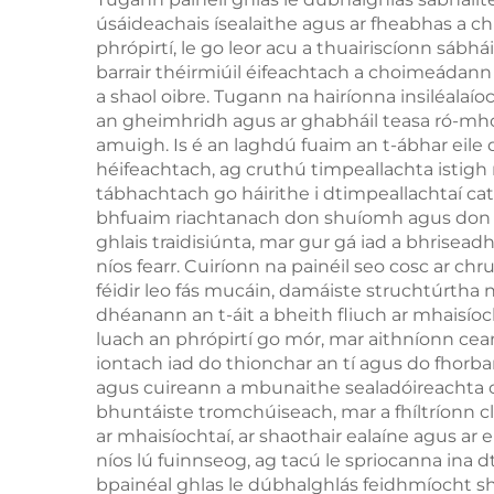
úsáideachais ísealaithe agus ar fheabhas a ch
phrópirtí, le go leor acu a thuairiscíonn sábh
barrair théirmiúil éifeachtach a choimeádann
a shaol oibre. Tugann na hairíonna insiléala
an gheimhridh agus ar ghabháil teasa ró-mhór
amuigh. Is é an laghdú fuaim an t-ábhar eil
héifeachtach, ag cruthú timpeallachta istigh 
tábhachtach go háirithe i dtimpeallachtaí cathr
bhfuaim riachtanach don shuíomh agus don fh
ghlais traidisiúnta, mar gur gá iad a bhrisea
níos fearr. Cuiríonn na painéil seo cosc ar c
féidir leo fás mucáin, damáiste struchtúrtha n
dhéanann an t-áit a bheith fliuch ar mhaisíoc
luach an phrópirtí go mór, mar aithníonn cea
iontach iad do thionchar an tí agus do fhorbart
agus cuireann a mbunaithe sealadóireachta cos
bhuntáiste tromchúiseach, mar a fhíltríonn cl
ar mhaisíochtaí, ar shaothair ealaíne agus ar
níos lú fuinnseog, ag tacú le spriocanna ina 
bpainéal ghlas le dúbhalghlás feidhmíocht shl