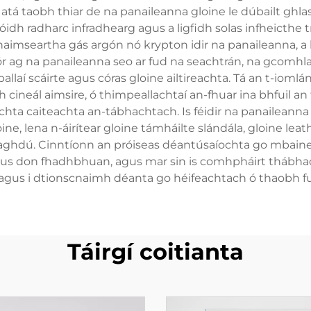
 atá taobh thiar de na panaileanna gloine le dúbailt ghlas,
róidh radharc infradhearg agus a ligfidh solas infheicthe 
aimseartha gás argón nó krypton idir na panaileanna, a bh
ag na panaileanna seo ar fud na seachtrán, na gcomhlach
llaí scáirte agus córas gloine ailtireachta. Tá an t-ioml
ch cineál aimsire, ó thimpeallachtaí an-fhuar ina bhfuil a
iachta caiteachta an-tábhachtach. Is féidir na panailean
e, lena n-áirítear gloine támháilte slándála, gloine lea
aghdú. Cinntíonn an próiseas déantúsaíochta go mbaine
gus don fhadhbhuan, agus mar sin is comhpháirt thábhac
gus i dtionscnaimh déanta go héifeachtach ó thaobh f
Táirgí coitianta