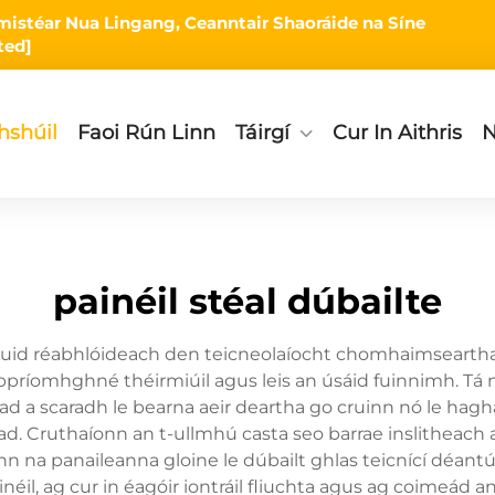
Limistéar Nua Lingang, Ceanntair Shaoráide na Síne
ted]
hshúil
Faoi Rún Linn
Táirgí
Cur In Aithris
N
painéil stéal dúbailte
 chuid réabhlóideach den teicneolaíocht chomhaimsearth
n bpríomhghné théirmiúil agus leis an úsáid fuinnimh. T
 iad a scaradh le bearna aeir deartha go cruinn nó le h
. Cruthaíonn an t-ullmhú casta seo barrae inslitheach a
n na panaileanna gloine le dúbailt ghlas teicnící déan
il, ag cur in éagóir iontráil fliuchta agus ag coimeád an