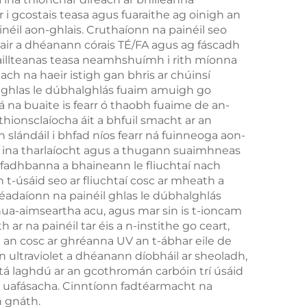
 i gcostais teasa agus fuaraithe ag oinigh an
inéil aon-ghlais. Cruthaíonn na painéil seo
bair a dhéanann córais TÉ/FA agus ag fáscadh
haillteanas teasa neamhshuímh i rith míonna
ch na haeir istigh gan bhris ar chúinsí
l ghlas le dúbhalghlás fuaim amuigh go
á na buaite is fearr ó thaobh fuaime de an-
 thionsclaíocha áit a bhfuil smacht ar an
lándáil i bhfad níos fearr ná fuinneoga aon-
adh ina tharlaíocht agus a thugann suaimhneas
e fadhbanna a bhaineann le fliuchtaí nach
n t-úsáid seo ar fliuchtaí cosc ar mheath a
Méadaíonn na painéil ghlas le dúbhalghlás
nua-aimseartha acu, agus mar sin is t-ioncam
ar na painéil tar éis a n-instithe go ceart,
 é an cosc ar ghréanna UV an t-ábhar eile de
n ultraviolet a dhéanann díobháil ar sheoladh,
a tá laghdú ar an gcothromán carbóin trí úsáid
mh uafásacha. Cinntíonn fadtéarmacht na
n gnáth.