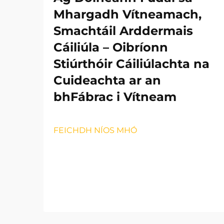
Mhargadh Vítneamach,
Smachtáil Arddermais
Cáiliúla – Oibríonn
Stiúrthóir Cáiliúlachta na
Cuideachta ar an
bhFábrac i Vítneam
FEICHDH NÍOS MHÓ