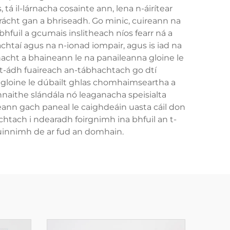
 tá il-lárnacha cosainte ann, lena n-áirítear
trácht gan a bhriseadh. Go minic, cuireann na
fuil a gcumais inslitheach níos fearr ná a
taí agus na n-ionad iompair, agus is iad na
ánacht a bhaineann le na panaileanna gloine le
n t-ádh fuaireach an-tábhachtach go dtí
na gloine le dúbailt ghlas chomhaimseartha a
thnaithe slándála nó leaganacha speisialta
ann gach paneal le caighdeáin uasta cáil don
htach i ndearadh foirgnimh ina bhfuil an t-
uinnimh de ar fud an domhain.