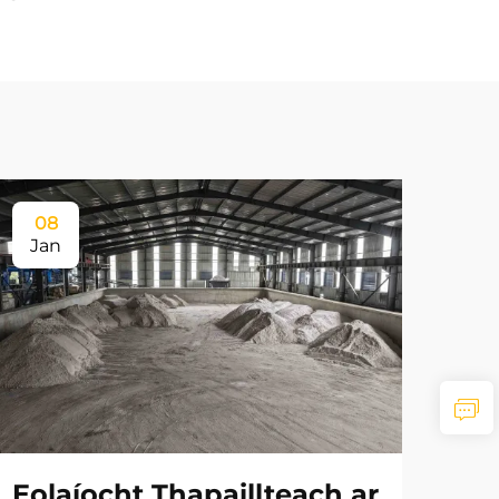
08
Jan
Eolaíocht Thapaillteach ar