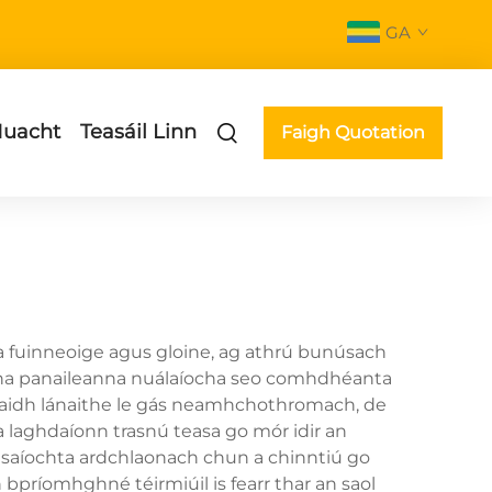
GA
uacht
Teasáil Linn
Faigh Quotation
a fuinneoige agus gloine, ag athrú bunúsach
á na panaileanna nuálaíocha seo comhdhéanta
aghaidh lánaithe le gás neamhchothromach, de
 laghdaíonn trasnú teasa go mór idir an
túsaíochta ardchlaonach chun a chinntiú go
 bpríomhghné téirmiúil is fearr thar an saol