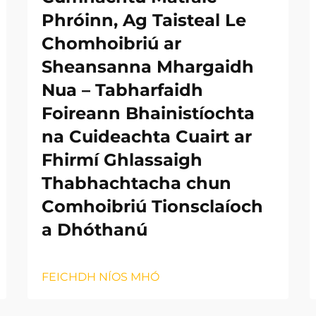
Phróinn, Ag Taisteal Le
Chomhoibriú ar
Sheansanna Mhargaidh
Nua – Tabharfaidh
Foireann Bhainistíochta
na Cuideachta Cuairt ar
Fhirmí Ghlassaigh
Thabhachtacha chun
Comhoibriú Tionsclaíoch
a Dhóthanú
FEICHDH NÍOS MHÓ