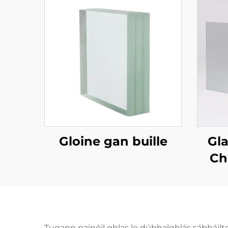
Gloine gan buille
Gl
Ch
Tugann painéil ghlas le dúbhalghlás sábháilt