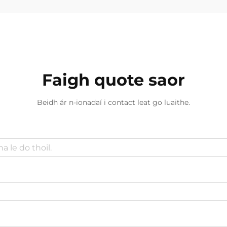
Faigh quote saor
Beidh ár n-ionadaí i contact leat go luaithe.