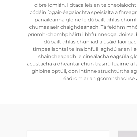
oibre iomlán. I dtaca leis an teicneolaíocht
códáin íogair-éagaíochta speisialta a fhreag
panaileanna gloine le dúbailt ghlas chomh
chumas aeir chaighdeánach. Tá feidhm mhór 
príomh-chomhpháirtí i bhfuinneoga, doirse, ba
dúbailt ghlas chun iad a úsáid faoi ga
timpeallachtaí te ina bhfuil laghdú ar an l
shaincheapadh le cineálacha éagsúla gloin
acustacha a dheantar chun trasnú fuaime a l
ghloine optúil, don intinne struchtúrtha a
éadrom ar an gcomhshaoirse a