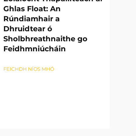
Ghlas Float: An
Rúndiamhair a
Dhruidtear ó
Sholbhreathnaithe go
Feidhmniúcháin
FEICHDH NÍOS MHÓ