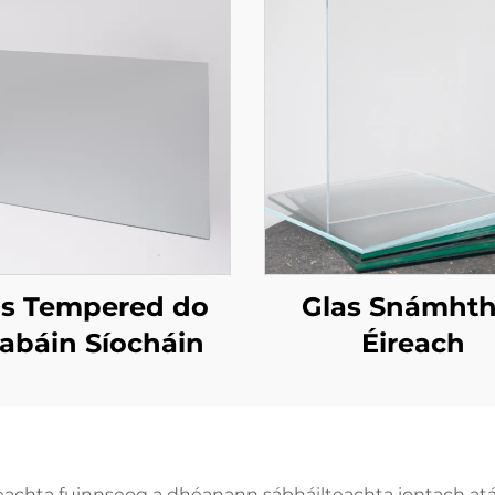
as Tempered do
Glas Snámhth
abáin Síocháin
Éireach
eachta fuinnseog a dhéanann sábháilteachta iontach atá 