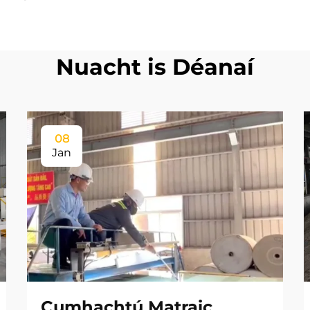
Nuacht is Déanaí
08
Jan
Cumhachtú Matraic