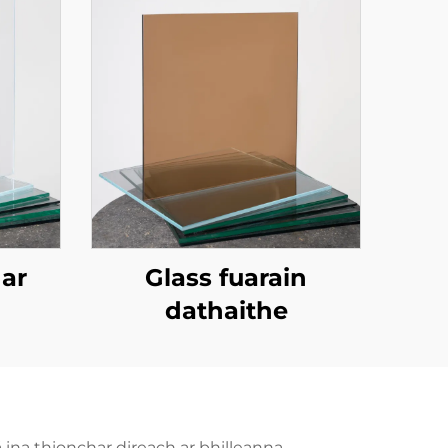
ar
Glass fuarain
dathaithe
ina thionchar direach ar bhilleanna