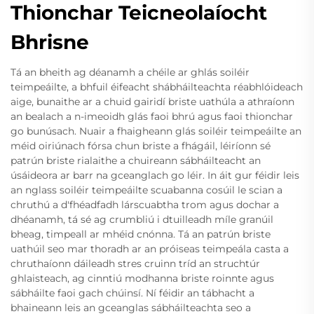
Thionchar Teicneolaíocht
Bhrisne
Tá an bheith ag déanamh a chéile ar ghlás soiléir
teimpeáilte, a bhfuil éifeacht shábháilteachta réabhlóideach
aige, bunaithe ar a chuid gairidí briste uathúla a athraíonn
an bealach a n-imeoidh glás faoi bhrú agus faoi thionchar
go bunúsach. Nuair a fhaigheann glás soiléir teimpeáilte an
méid oiriúnach fórsa chun briste a fhágáil, léiríonn sé
patrún briste rialaithe a chuireann sábháilteacht an
úsáideora ar barr na gceanglach go léir. In áit gur féidir leis
an nglass soiléir teimpeáilte scuabanna cosúil le scian a
chruthú a d'fhéadfadh lárscuabtha trom agus dochar a
dhéanamh, tá sé ag crumbliú i dtuilleadh míle granúil
bheag, timpeall ar mhéid cnónna. Tá an patrún briste
uathúil seo mar thoradh ar an próiseas teimpeála casta a
chruthaíonn dáileadh stres cruinn tríd an struchtúr
ghlaisteach, ag cinntiú modhanna briste roinnte agus
sábháilte faoi gach chúinsí. Ní féidir an tábhacht a
bhaineann leis an gceanglas sábháilteachta seo a