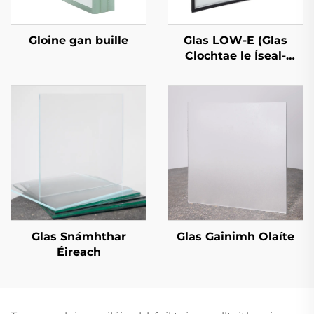
Glas LOW-E (Glas
Gloine gan buille
Clochtae le Íseal-
Askartúlacht)
Glas Snámhthar
Glas Gainimh Olaíte
Éireach