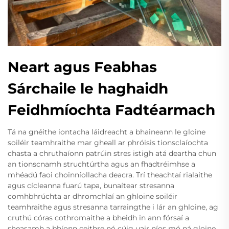
Neart agus Feabhas
Sárchaile le haghaidh
Feidhmíochta Fadtéarmach
Tá na gnéithe iontacha láidreacht a bhaineann le gloine
soiléir teamhraithe mar gheall ar phróisis tionsclaíochta
chasta a chruthaíonn patrúin stres istigh atá deartha chun
an tionscnamh struchtúrtha agus an fhadtréimhse a
mhéadú faoi choinníollacha deacra. Trí theachtaí rialaithe
agus cícleanna fuarú tapa, bunaítear stresanna
comhbhrúchta ar dhromchlaí an ghloine soiléir
teamhraithe agus stresanna tarraingthe i lár an ghloine, ag
cruthú córas cothromaithe a bheidh in ann fórsaí a
sheasamh a bhíonn ceithre nó cúig uair níos mó ná gloine