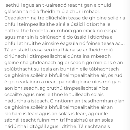
laethúil agus an t-uaireadóireacht gan a chuid
gléasanna nó a fheidhmiú a chur i mbaol.
Ceadaíonn na treidliúcháin teasa de ghloine soiléir a
bhfuil teimpealltaithe air é a úsáid i dtíortha le
hathraithe teochta an-mhóra gan crack nó easpa,
agus mar sin is oiriúnach é do úsáid i dtíortha a
bhfuil athruithe aimsire éagsúla nó foinse teasa acu.
Tá an staid teasa seo ina fhianaise ar fheidhmiú
oiriúnach i dtimpeallachtaí dúnta ina mbeadh
gloine chaighdeánach ag briseadh go minic. Is é an
solúbthacht suiteála an buntáin eile tábhachtach
de ghloine soiléir a bhfuil teimpealltaithe air, ós rud
é go ceadaíonn a neart painéilí gloine níos mó gan
aon bhriseadh, ag cruthú timpeallachtaí níos
oscailte agus níos leithne le tuilleadh solais
nádúrtha a isteach. Cinntíonn an trasdhomhan glan
de ghloine soiléir a bhfuil teimpealltaithe air an
radharc is fearr agus an solas is fearr, ag cur le
sábháilteacht fuinnimh trí fheabhsú ar an solas
nádúrtha i dtógáil agus i dtithe. Tá riachtanais