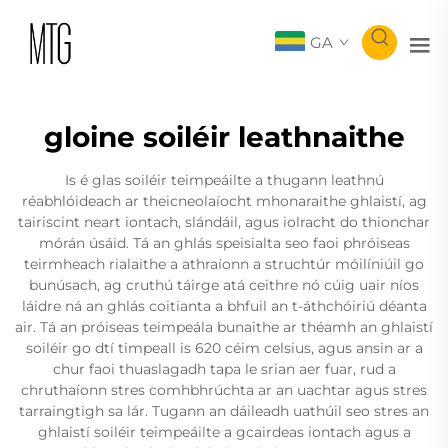
GA
gloine soiléir leathnaithe
Is é glas soiléir teimpeáilte a thugann leathnú
réabhlóideach ar theicneolaíocht mhonaraithe ghlaistí, ag
tairiscint neart iontach, slándáil, agus iolracht do thionchar
mórán úsáid. Tá an ghlás speisialta seo faoi phróiseas
teirmheach rialaithe a athraíonn a struchtúr móilíniúil go
bunúsach, ag cruthú táirge atá ceithre nó cúig uair níos
láidre ná an ghlás coitianta a bhfuil an t-áthchóiriú déanta
air. Tá an próiseas teimpeála bunaithe ar théamh an ghlaistí
soiléir go dtí timpeall is 620 céim celsius, agus ansin ar a
chur faoi thuaslagadh tapa le srian aer fuar, rud a
chruthaíonn stres comhbhrúchta ar an uachtar agus stres
tarraingtigh sa lár. Tugann an dáileadh uathúil seo stres an
ghlaistí soiléir teimpeáilte a gcairdeas iontach agus a