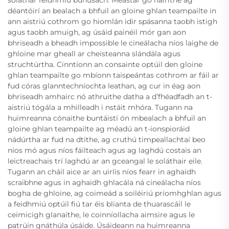
soláthar feidhmiú bunúsach. Meastar go háirithe ag
déantóirí an bealach a bhfuil an gloine ghlan teampailte in
ann aistriú cothrom go hiomlán idir spásanna taobh istigh
agus taobh amuigh, ag úsáid painéil mór gan aon
bhriseadh a bheadh impossible le cineálacha níos laighe de
ghloine mar gheall ar cheisteanna slándála agus
struchtúrtha. Cinntíonn an consainte optúil den gloine
ghlan teampailte go mbíonn taispeántas cothrom ar fáil ar
fud córas glanntechníochta leathan, ag cur in éag aon
bhriseadh amhairc nó athruithe datha a d’fhéadfadh an t-
aistriú tógála a mhilleadh i nstáit mhóra. Tugann na
huimreanna cónaithe buntáistí ón mbealach a bhfuil an
gloine ghlan teampailte ag méadú an t-ionspioráid
nádúrtha ar fud na dtithe, ag cruthú timpeallachtaí beo
níos mó agus níos fáilteach agus ag laghdú costais an
leictreachais trí laghdú ar an gceangal le soláthair eile.
Tugann an cháil aice ar an uirlis níos fearr in aghaidh
scraibhne agus in aghaidh ghlacála ná cineálacha níos
bogha de ghloine, ag coimeád a soiléiriú príomhghlan agus
a feidhmiú optúil fiú tar éis blianta de thuarascáil le
ceimicigh glanaithe, le coinníollacha aimsire agus le
patrúin gnáthúla úsáide. Úsáideann na huimreanna