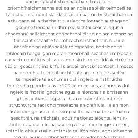
bheachtaíocht shárshaothair. I measc na
príomhfheidhmeanna atá ag an nglass soiléir teimpeáilte
tá a chur in oiriúint slándála leis an patrún briste aitheanta
a thugann sé, a thabhairt tuaslagtha iontach ar thagann i
gcoinne tionchair i dtimpeallachtaí deacra, agus a
chaomhnú soiléireacht chríochshoiléir ag an am céanna ag
tairiscint stádailte teirmheach sárshaothair. Nuair a
bhrisíonn an ghlás soiléir teimpeáilte, bhrisíonn sé i
mblocaín beaga, gan mórán mearbhall, seachas i mblocaín
caorach, contúirteach, agus mar sin is rogha idéalach é don
úsáid i gcásanna ina bhfuil slándáil an-tábhachtach. I measc
na gceachta teicneolaíochta atá ag an nglass soiléir
teimpeáilte tá a chumas dul i ngleic le hathruithe
toirtéacha gairide suas le 200 céim celsius, a chumas dul i
ngleic le fhorálaí gaoithe agus le hionchair a bhriseann
ghlás coitianta, agus a chumas caomhnú intinne
struchtúrtha faoi choinníollacha an-dhifriúla. Tá an raon
úsáid don ghlas soiléir teimpeáilte leathnaithe ar fud na
seachtrán, na tráchtála, agus na tionsclaíochta, lena n-
áirítear doirse folctha, doirse páirce, fuinneoige an stóir,
scátháin ghluaisteáin, scátháin teilifón póca, aghaidheanna
tógála, agus comhpháirteanna maidmhe. Sa chóras