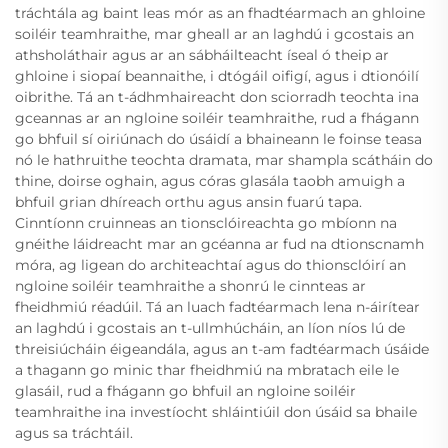
tráchtála ag baint leas mór as an fhadtéarmach an ghloine
soiléir teamhraithe, mar gheall ar an laghdú i gcostais an
athsholáthair agus ar an sábháilteacht íseal ó theip ar
ghloine i siopaí beannaithe, i dtógáil oifigí, agus i dtionóilí
oibrithe. Tá an t-ádhmhaireacht don sciorradh teochta ina
gceannas ar an ngloine soiléir teamhraithe, rud a fhágann
go bhfuil sí oiriúnach do úsáidí a bhaineann le foinse teasa
nó le hathruithe teochta dramata, mar shampla scátháin do
thine, doirse oghain, agus córas glasála taobh amuigh a
bhfuil grian dhíreach orthu agus ansin fuarú tapa.
Cinntíonn cruinneas an tionsclóireachta go mbíonn na
gnéithe láidreacht mar an gcéanna ar fud na dtionscnamh
móra, ag ligean do architeachtaí agus do thionsclóirí an
ngloine soiléir teamhraithe a shonrú le cinnteas ar
fheidhmiú réadúil. Tá an luach fadtéarmach lena n-áirítear
an laghdú i gcostais an t-ullmhúcháin, an líon níos lú de
threisiúcháin éigeandála, agus an t-am fadtéarmach úsáide
a thagann go minic thar fheidhmiú na mbratach eile le
glasáil, rud a fhágann go bhfuil an ngloine soiléir
teamhraithe ina investíocht shláintiúil don úsáid sa bhaile
agus sa tráchtáil.