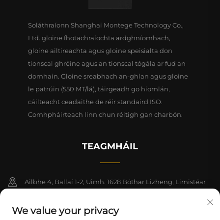
Soláthraíonn Shanghai Montege Technology Co.,
Ltd. gloine fhotachraíochta ardghníomhach,
gloine ailtireachta agus gloine speisialta don
tionscal ghréine agus an tionscal tógála ar fud an
domhain. Gloine sreabhach an-ghlan agus gloine
le patrúin (550 MT/lá), táirgeadh go hiomlán,
cáilteacht ceadaithe de réir standaird ISO.
Comhpháirteach linn chun réitigh gan charbón.
TEAGMHÁIL
Ailbhe 4, Ballaí 1-2, Uimh. 1628 Bóthar Lizheng, Limistéar
Nua Lingang, Ceanntair Shaoráide na Síne (Shanghai)
We value your privacy
+86-15124919712