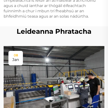
timpeallachta is féidir an atmaisféar a athchóiriú
agus a chuid iarrthar ar thógáil éifeachtach
fuinnimh a chur i mbun trí fheabhsú ar an
bhfeidhmiú teasa agus ar an solas nádúrtha.
Leideanna Phratacha
08
Jan