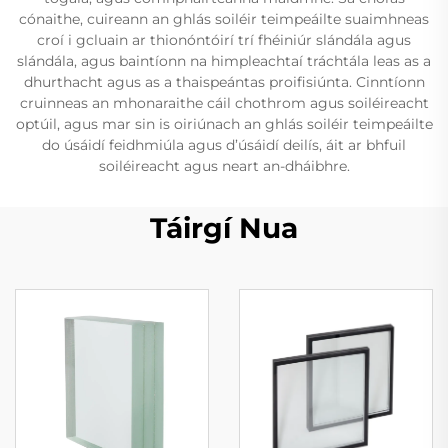
cónaithe, cuireann an ghlás soiléir teimpeáilte suaimhneas
croí i gcluain ar thionóntóirí trí fhéiniúr slándála agus
slándála, agus baintíonn na himpleachtaí tráchtála leas as a
dhurthacht agus as a thaispeántas proifisiúnta. Cinntíonn
cruinneas an mhonaraithe cáil chothrom agus soiléireacht
optúil, agus mar sin is oiriúnach an ghlás soiléir teimpeáilte
do úsáidí feidhmiúla agus d’úsáidí deilís, áit ar bhfuil
soiléireacht agus neart an-dháibhre.
Táirgí Nua