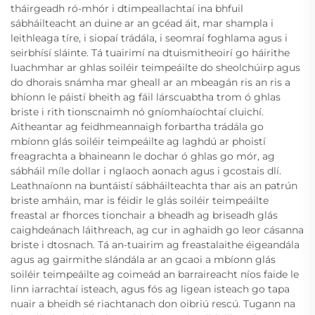
tháirgeadh ró-mhór i dtimpeallachtaí ina bhfuil
sábháilteacht an duine ar an gcéad áit, mar shampla i
leithleaga tíre, i siopaí trádála, i seomraí foghlama agus i
seirbhísí sláinte. Tá tuairimí na dtuismitheoirí go háirithe
luachmhar ar ghlas soiléir teimpeáilte do sheolchúirp agus
do dhorais snámha mar gheall ar an mbeagán ris an ris a
bhíonn le páistí bheith ag fáil lárscuabtha trom ó ghlas
briste i rith tionscnaimh nó gníomhaíochtaí cluichí.
Aitheantar ag feidhmeannaigh forbartha trádála go
mbíonn glás soiléir teimpeáilte ag laghdú ar phoistí
freagrachta a bhaineann le dochar ó ghlas go mór, ag
sábháil míle dollar i nglaoch aonach agus i gcostais dlí.
Leathnaíonn na buntáistí sábháilteachta thar ais an patrún
briste amháin, mar is féidir le glás soiléir teimpeáilte
freastal ar fhorces tionchair a bheadh ag briseadh glás
caighdeánach láithreach, ag cur in aghaidh go leor cásanna
briste i dtosnach. Tá an-tuairim ag freastalaithe éigeandála
agus ag gairmithe slándála ar an gcaoi a mbíonn glás
soiléir teimpeáilte ag coimeád an barraireacht níos faide le
linn iarrachtaí isteach, agus fós ag ligean isteach go tapa
nuair a bheidh sé riachtanach don oibriú rescú. Tugann na