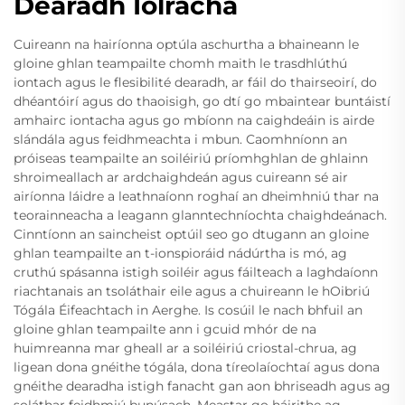
Dearadh Iolracha
Cuireann na hairíonna optúla aschurtha a bhaineann le
gloine ghlan teampailte chomh maith le trasdhlúthú
iontach agus le flesibilité dearadh, ar fáil do thairseoirí, do
dhéantóirí agus do thaoisigh, go dtí go mbaintear buntáistí
amhairc iontacha agus go mbíonn na caighdeáin is airde
slándála agus feidhmeachta i mbun. Caomhníonn an
próiseas teampailte an soiléiriú príomhghlan de ghlainn
shroimeallach ar ardchaighdeán agus cuireann sé air
airíonna láidre a leathnaíonn roghaí an dheimhniú thar na
teorainneacha a leagann glanntechníochta chaighdeánach.
Cinntíonn an saincheist optúil seo go dtugann an gloine
ghlan teampailte an t-ionspioráid nádúrtha is mó, ag
cruthú spásanna istigh soiléir agus fáilteach a laghdaíonn
riachtanais an tsoláthair eile agus a chuireann le hOibriú
Tógála Éifeachtach in Aerghe. Is cosúil le nach bhfuil an
gloine ghlan teampailte ann i gcuid mhór de na
huimreanna mar gheall ar a soiléiriú criostal-chrua, ag
ligean dona gnéithe tógála, dona tíreolaíochtaí agus dona
gnéithe dearadha istigh fanacht gan aon bhriseadh agus ag