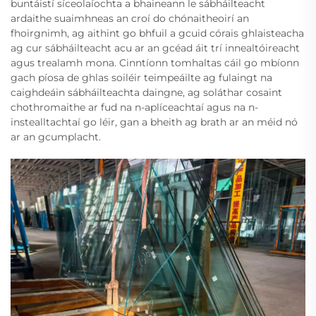
buntáistí síceolaíochta a bhaineann le sábháilteacht
ardaithe suaimhneas an croí do chónaitheoirí an
fhoirgnimh, ag aithint go bhfuil a gcuid córais ghlaisteacha
ag cur sábháilteacht acu ar an gcéad áit trí innealtóireacht
agus trealamh mona. Cinntíonn tomhaltas cáil go mbíonn
gach píosa de ghlas soiléir teimpeáilte ag fulaingt na
caighdeáin sábháilteachta daingne, ag soláthar cosaint
chothromaithe ar fud na n-aplíceachtaí agus na n-
instealltachtaí go léir, gan a bheith ag brath ar an méid nó
ar an gcumplacht.