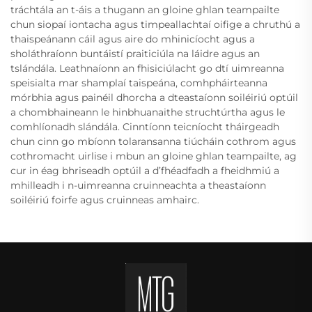
tráchtála an t-áis a thugann an gloine ghlan teampailte
chun siopaí iontacha agus timpeallachtaí oifige a chruthú a
thaispeánann cáil agus aire do mhinicíocht agus a
sholáthraíonn buntáistí praiticiúla na láidre agus an
tslándála. Leathnaíonn an fhisiciúlacht go dtí uimreanna
speisialta mar shamplaí taispeána, comhpháirteanna
mórbhia agus painéil dhorcha a dteastaíonn soiléiriú optúil
a chombhaineann le hinbhuanaithe struchtúrtha agus le
comhlíonadh slándála. Cinntíonn teicníocht tháirgeadh
chun cinn go mbíonn tolaransanna tiúcháin cothrom agus
cothromacht uirlise i mbun an gloine ghlan teampailte, ag
cur in éag bhriseadh optúil a d’fhéadfadh a fheidhmiú a
mhilleadh i n-uimreanna cruinneachta a theastaíonn
soiléiriú foirfe agus cruinneas amhairc.