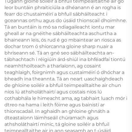
Tugann gloine soiléir a bhfuil teimpealltaithe air go
leor buntáin phraiticiúla a dhéanann é an rogha is
fearr do chustaiméirí a bhfuil sábháilteacht i
gceannas orthu agus do úsáid thionscail dhoimhne.
Tá an buntáin is mó sa ndiagaileacht iontu mar
gheall ar na gnéithe sábháilteachta aschurtha a
bhaineann leis, ós rud é go mbaintear an riosca as
dochar trom ó shiorcanna gloine sharp nuair a
bhriseann sé. Tá an gné seo sábháilteachta an-
tábhachtach i réigiúin árd-shiúl ina bhféadfaí tiontú
neamhthoilteach a tharlaíonn, ag cosaint
teaghlaigh, foirgnimh agus custaiméirí ó dhóchar a
bheadh ina theannta. Tá an neart uaschaighdeach
de ghloine soiléir a bhfuil teimpealltaithe air chun
níos lú athsholáthairtí agus costais níos lú
cothabhála le himeacht ama, ag tabhairt luach mór i
dtreo na hama i leith fóirne agus bainistí ar
thionscadail. In aghaidh an ghloine ghnáth a
dteastaíonn láimhseáil chúramach agus
athsholáthairtí minic, tá gloine soiléir a bhfuil
teimpealltaithe air in ann seasamh an t-úsáid