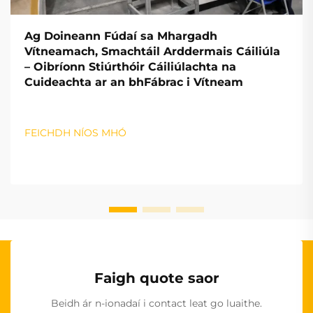
Ag Doineann Fúdaí sa Mhargadh
Vítneamach, Smachtáil Arddermais Cáiliúla
– Oibríonn Stiúrthóir Cáiliúlachta na
Cuideachta ar an bhFábrac i Vítneam
FEICHDH NÍOS MHÓ
Faigh quote saor
Beidh ár n-ionadaí i contact leat go luaithe.