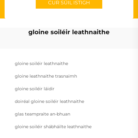
CUR SÚIL ISTIGH
gloine soiléir leathnaithe
gloine soiléir leathnaithe
gloine leathnaithe trasnaimh
gloine soiléir láidir
doiréal gloine soiléir leathnaithe
glas teampraite an-bhuan
gloine soiléir shábháilte leathnaithe