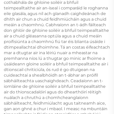
cothabhála de ghloine soiléir a bhfuil
teimpealltaithe air an-íseal i comparáid le roghanna
eile glasála, agus níl ach glanadh caighdeánach de
dhíth air chun a chuid feidhmiúcháin agus a chuid
meáin a chaomhnú. Cabhraíonn an t-ádh fáilteach
don ghlóir de ghloine soiléir a bhfuil teimpealltaithe
air a chuid gléasanna optúla agus a chuid meáin
proifisiúnta a chaomhnú fiú tar éis blianta úsáide i
dtimpeallachtaí dhoimhne. Tá an costas éifeachtach
mar a dtugtar air ina léiriú nuair a mheastar na
premhanna níos lú a thugtar go minic ar fhoirne a
úsáideann gloine soiléir a bhfuil teimpealltaithe air i
dtionscail chriticiúla, ós rud é go dtuigean na
cuideachtaí a shealbhóidh an t-ábhar an próifíl
sábháilteachta uaschaighdeach. Ceadaíonn an t-
iomláine de ghloine soiléir a bhfuil teimpealltaithe
air do thionscadalóirí agus do dhearthóirí réitigh
nuálach a chruthú a chomhcheanglaíonn
sábháilteacht, feidhmiúlacht agus taitneamh aice,
gan aon ghné a chur i mbaol. I measc na mbuntáin