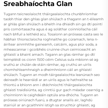
Sreabhaíochta Glan
Tugann teicneolaíocht tháirgealaíochta chunbhríomhar
taobh thiar den ghlas glan shiúlach a thagann an t-éileamh
ar ghlás glan shiúlach a bheith ina dhiaidh sin go dtí pointí
prís comórtasacha agus é ag soláthar coinníollacha cáil
nach bhfuil a leithéid acu. Tosaíonn an próiseas casta seo le
hábhair thionsclaíocha roghnaithe go cúramach, lena n-
áirítear ainmhithe gaineamh, calcáim, agus plúr soda, a
mheascannar i gcoibhéis cruinne chun ceimiceacht an
ghlaistí a bhaint amach. Tagann an glas rámhar go dtí
teimpléidí os cionn 1500 céim Celsius sula mbíonn sé ag
sruthú ar chúlán de stáin rámhar, ag cruthú an uirlis
chomhshleamhnaigh a dheimhníonn cáil an ghlaistí
shiúlach. Tugann an modh táirgealaíochta leanúnach seo
deireadh le hearráidí ar an uirlis agus le hathraithe sa
thiontú a bhíonn ann i dtéchníochtí tháirgealaíochta
ghlaistí traidisiúnta, ag cinntiú gur gach méadar cearnóg a
choinníonn le caighdeáin optúla ana-dhócha. Tugann an
próiseas oiriúnach fuarú, a dtugtar anailís air, laghdú
stairiúil ar an gcaithníní istigh sa struchtúr ghlaistí, ag