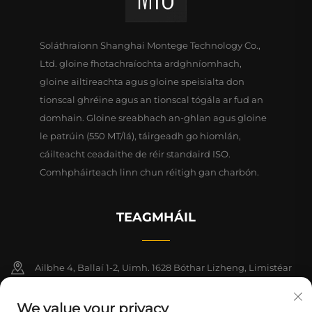
Soláthraíonn Shanghai Montege Technology Co.,
Ltd. gloine fhotachraíochta ardghníomhach,
gloine ailtireachta agus gloine speisialta don
tionscal ghréine agus an tionscal tógála ar fud an
domhain. Gloine sreabhach an-ghlan agus gloine
le patrúin (550 MT/lá), táirgeadh go hiomlán,
cáilteacht ceadaithe de réir standaird ISO.
Comhpháirteach linn chun réitigh gan charbón.
TEAGMHÁIL
Ailbhe 4, Ballaí 1-2, Uimh. 1628 Bóthar Lizheng, Limistéar
Nua Lingang, Ceanntair Shaoráide na Síne (Shanghai)
We value your privacy