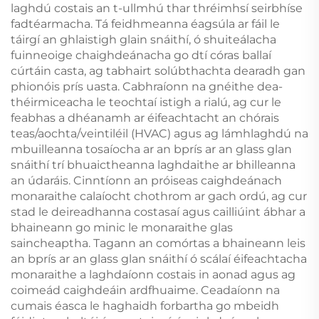
laghdú costais an t-ullmhú thar thréimhsí seirbhíse
fadtéarmacha. Tá feidhmeanna éagsúla ar fáil le
táirgí an ghlaistigh glain snáithí, ó shuiteálacha
fuinneoige chaighdeánacha go dtí córas ballaí
cúrtáin casta, ag tabhairt solúbthachta dearadh gan
phionóis prís uasta. Cabhraíonn na gnéithe dea-
théirmiceacha le teochtaí istigh a rialú, ag cur le
feabhas a dhéanamh ar éifeachtacht an chórais
teas/aochta/veintiléil (HVAC) agus ag lámhlaghdú na
mbuilleanna tosaíocha ar an bprís ar an glass glan
snáithí trí bhuaictheanna laghdaithe ar bhilleanna
an údaráis. Cinntíonn an próiseas caighdeánach
monaraithe calaíocht chothrom ar gach ordú, ag cur
stad le deireadhanna costasaí agus cailliúint ábhar a
bhaineann go minic le monaraithe glas
saincheaptha. Tagann an comórtas a bhaineann leis
an bprís ar an glass glan snáithí ó scálaí éifeachtacha
monaraithe a laghdaíonn costais in aonad agus ag
coimeád caighdeáin ardfhuaime. Ceadaíonn na
cumais éasca le haghaidh forbartha go mbeidh