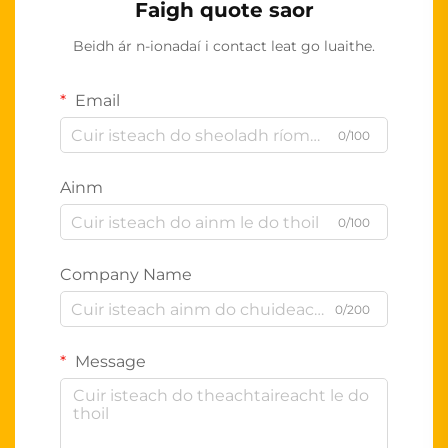
Faigh quote saor
Beidh ár n-ionadaí i contact leat go luaithe.
Email
0/100
Ainm
0/100
Company Name
0/200
Message