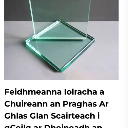
Feidhmeanna Iolracha a
Chuireann an Praghas Ar
Ghlas Glan Scairteach i
gCeilg ar Dheineadh an