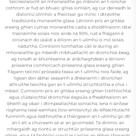
teicneolaíocht an mhonaraithe go mbíonn an t-ionchar
cothrom ar fud an bhuaic ghlas iomláin, ag cur deireadh le
distortiú ollmhór a fheictear go minic i dtreoithe
traidisiúnta monaraithe glasa. Léiríonn prís an ghlása
sreang ghlan cumas monaraithe casta a sholáthraíonn rátaí
trasnaimhe solais níos airde ná 90%, rud a fhágann é
oiriúnach do úsáidí a éilíonn an t-ullmhú is mó solais
nádúrtha. Cinntíonn tomhaltas cáil le during an
mhonaraithe go mbeidh míbhualtacht an dromchlaí beag,
ag toradh ar bhuinteanna ar ardchaighdeán a léiríonn
príseanna comhorcach príseanna glasa sreang ghlan.
Fágann teicnící próiseála teasa an t-ullmhú níos faide, ag
ligean don ábhar seasamh a dhéanamh i dtionchair
athruithe teochta gan an t-ullmhú struchtúrtha a chur i
mbaol. Cuimsíonn prís an ghlása sreang ghlan tréithíochtaí
agus clúdaíochtaí dromchlaí éagsúla a fheabhsaíonn an
bheith ag obair i dtimpeallachtaí sonracha, lena n-áirítear
roghanna íseal-eamhais (low-emissivity) do éifeachtúlacht
fuinnimh agus leathnuithe a tháirgeann an t-ullmhú go dtí
an t-áit a chuireann sé ar an gcoimeád. Tá dinimic an
mhargaidh ag tiontú ar struchtúir príseanna glasa sreang
ghlan, agus tá fachtóirí cosúil le costais an ábhair thosaigh,