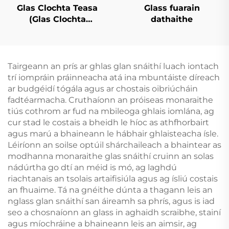
Glas Clochta Teasa
Glass fuarain
(Glas Clochta
dathaithe
Athroichte)
Tairgeann an prís ar ghlas glan snáithí luach iontach
trí iompráin práinneacha atá ina mbuntáiste díreach
ar budgéidí tógála agus ar chostais oibriúcháin
fadtéarmacha. Cruthaíonn an próiseas monaraithe
tiús cothrom ar fud na mbileoga ghlais iomlána, ag
cur stad le costais a bheidh le híoc as athfhorbairt
agus marú a bhaineann le hábhair ghlaisteacha ísle.
Léiríonn an soilse optúil shárchaileach a bhaintear as
modhanna monaraithe glas snáithí cruinn an solas
nádúrtha go dtí an méid is mó, ag laghdú
riachtanais an tsolais artaifisiúla agus ag ísliú costais
an fhuaime. Tá na gnéithe dúnta a thagann leis an
nglass glan snáithí san áireamh sa phrís, agus is iad
seo a chosnaíonn an glass in aghaidh scraibhe, stainí
agus míochráine a bhaineann leis an aimsir, ag