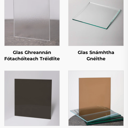
Glas Ghreannán
Glas Snámhtha
Fótachóiteach Tréidlite
Gnéithe