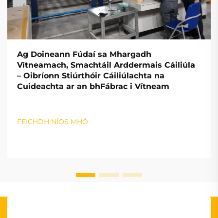
Ag Doineann Fúdaí sa Mhargadh
Vítneamach, Smachtáil Arddermais Cáiliúla
– Oibríonn Stiúrthóir Cáiliúlachta na
Cuideachta ar an bhFábrac i Vítneam
FEICHDH NÍOS MHÓ