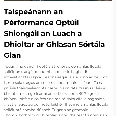
Taispeánann an
Pérformance Optúil
Shiongáil an Luach a
Dhioltar ar Ghlasan Sórtála
Glan
Tugann na gairdíní optúla sárchórais den ghlas flotála
soiléir an t-argóint chumhachtach le haghaidh
infheistíochtaí i bpraghsanna éagsúla a éilíonn an t-ullmhú
is mó solais agus an soiléireacht amhairc is fearr. Tá na
próisis tháirgealaíochta casta in ann rataí trasnú solais a
bhaint amach go leanúnach atá os cionn 90% agus a
bhíonn i bhfad níos fearr ná maitéirialaí eile le haghaidh
glasála, agus ag coimeád leibhéil fhaoiniú an ghlas flotála
soiléir atá comhoiriúnach. Tugann an geamáin
chomhchothrom go hiomlán a chruthaítear trí phróis an