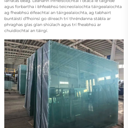
iarratas beag. Leanann infheistíochtaí i dtaca le taighde
agus forbartha i bhfeabhsú teicneolaíochta táirgealaíochta
ag fheabhsú éifeachtaí an táirgealaíochta, ag tabhairt
buntáistí d’fhoinsí go díreach trí thréndanna stábla ar
phraghas glas glan shiúlach agus trí fheabhsú ar
chuidíochtaí an táirgí.