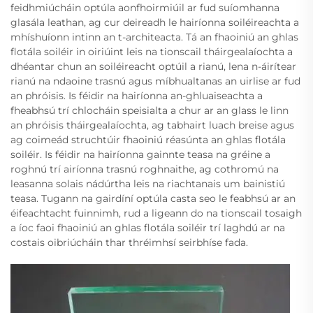
feidhmiúcháin optúla aonfhoirmiúil ar fud suíomhanna
glasála leathan, ag cur deireadh le hairíonna soiléireachta a
mhíshuíonn intinn an t-architeacta. Tá an fhaoiniú an ghlas
flotála soiléir in oiriúint leis na tionscail tháirgealaíochta a
dhéantar chun an soiléireacht optúil a rianú, lena n-áirítear
rianú na ndaoine trasnú agus míbhualtanas an uirlise ar fud
an phróisis. Is féidir na hairíonna an-ghluaiseachta a
fheabhsú trí chlocháin speisialta a chur ar an glass le linn
an phróisis tháirgealaíochta, ag tabhairt luach breise agus
ag coimeád struchtúir fhaoiniú réasúnta an ghlas flotála
soiléir. Is féidir na hairíonna gainnte teasa na gréine a
roghnú trí airíonna trasnú roghnaithe, ag cothromú na
leasanna solais nádúrtha leis na riachtanais um bainistiú
teasa. Tugann na gairdíní optúla casta seo le feabhsú ar an
éifeachtacht fuinnimh, rud a ligeann do na tionscail tosaigh
a íoc faoi fhaoiniú an ghlas flotála soiléir trí laghdú ar na
costais oibriúcháin thar thréimhsí seirbhíse fada.