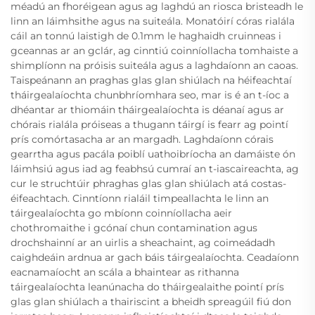
méadú an fhoréigean agus ag laghdú an riosca bristeadh le
linn an láimhsithe agus na suiteála. Monatóirí córas rialála
cáil an tonnú laistigh de 0.1mm le haghaidh cruinneas i
gceannas ar an gclár, ag cinntiú coinníollacha tomhaiste a
shimplíonn na próisis suiteála agus a laghdaíonn an caoas.
Taispeánann an praghas glas glan shiúlach na héifeachtaí
tháirgealaíochta chunbhríomhara seo, mar is é an t-íoc a
dhéantar ar thiomáin tháirgealaíochta is déanaí agus ar
chórais rialála próiseas a thugann táirgí is fearr ag pointí
prís comórtasacha ar an margadh. Laghdaíonn córais
gearrtha agus pacála poiblí uathoibríocha an damáiste ón
láimhsiú agus iad ag feabhsú cumraí an t-iascaireachta, ag
cur le struchtúir phraghas glas glan shiúlach atá costas-
éifeachtach. Cinntíonn rialáil timpeallachta le linn an
táirgealaíochta go mbíonn coinníollacha aeir
chothromaithe i gcónaí chun contamination agus
drochshainní ar an uirlis a sheachaint, ag coimeádadh
caighdeáin ardnua ar gach báis táirgealaíochta. Ceadaíonn
eacnamaíocht an scála a bhaintear as rithanna
táirgealaíochta leanúnacha do tháirgealaithe pointí prís
glas glan shiúlach a thairiscint a bheidh spreagúil fiú don