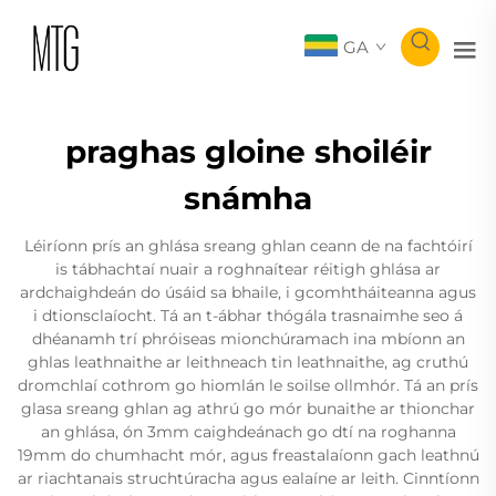
GA
praghas gloine shoiléir
snámha
Léiríonn prís an ghlása sreang ghlan ceann de na fachtóirí
is tábhachtaí nuair a roghnaítear réitigh ghlása ar
ardchaighdeán do úsáid sa bhaile, i gcomhtháiteanna agus
i dtionsclaíocht. Tá an t-ábhar thógála trasnaimhe seo á
dhéanamh trí phróiseas mionchúramach ina mbíonn an
ghlas leathnaithe ar leithneach tin leathnaithe, ag cruthú
dromchlaí cothrom go hiomlán le soilse ollmhór. Tá an prís
glasa sreang ghlan ag athrú go mór bunaithe ar thionchar
an ghlása, ón 3mm caighdeánach go dtí na roghanna
19mm do chumhacht mór, agus freastalaíonn gach leathnú
ar riachtanais struchtúracha agus ealaíne ar leith. Cinntíonn