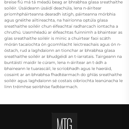
breise fiú má tá méadú beag ar bhrabhsa glasa sreathaithe
soiléir. Úsáideann úsáidí deachúla, lena n-áirítear
príomhpháirteanna dearadh istigh, páirteanna mórbhia
agus gnéithe ailtireachta, na hairíonna optúla glasa
sreathaithe soiléir chun éifeachtaí radharcach iontacha a
chruthú. Uasmhéadú ar éifeachtas fuinnimh a bhaintear as
glas sreathaithe soiléir is minic a chuirtear faoi scáth
mórán tacaíochta ón gcomhlacht leictreachais agus ón n-
óstach, rud a laghdaíonn an tionchar ar bhrabhsa glasa
sreathaithe soiléir ar bhudgéidí an t-iarratais. Tairgeann na
buntáistí maidir le cúram, lena n-áirítear an t-ádh a
bhaineann le tuarascáil, le scríobhadh agus le haeráid,
cosaint ar an bhrabhsa fhadtéarmach do ghlás sreathaithe
soiléir agus laghdaíonn sé costais oibríochta leanúnacha le
linn tréimhse seirbhíse fadtéarmach.