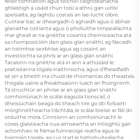
féidir tomhaltóirí agus teicnící caighdeánacha
ghlaistigh a úsáid chun toisí a athrú gan uirlisí
speisialta, ag laghdú costais an lae-lucht oibre.
Cuirtear bac ar dheargadh ó aghaidh agus ó ábhair
glanaithe coitianta agus ó pholluithe timpeallachta
mar gheall ar na gnéithe cosanta cheimiceacha atá
sa chomposícióin den glass glan snáithí, ag fáscadh
an tréimhse seirbhíse agus ag cosaint an
investíochta sa phrís ar an glass glan snáithí.
Tacaíonn na gnéithe atá in ann a athúsáid le
praitiséanna tógála inaithníocha, agus d’fhéadfadh
sé sin a bheith ina chuid de thiomantas do theastais
thógála uaine a fheabhsaíonn luach an fhoirgnimh.
Tá struchtúr an phríse ar an glass glan snáithí
comhoiriúnach le scálaí éagsúla tionscail, ó
dheisiúcháin beaga do theach tíre go dtí forbairtí
mórghnéitheacha tráchtála, le scálaí breise ar fáil do
orduithe móra. Cinntíonn an comhoiriúnacht le
córais glaisteacha nua-aimseartha an intioghlú gan
achomharc le frámaí fuinneoige reatha agus le
hairmáin tógála, ag cur stad le hathshuiteálacha