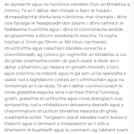
an dúndacht agus na hairíonna slándála chun an bhrabhsa a
mhíniú. Tá an t-ábhar den chineál is fearr le húsáid i
dtimpeallachtaí dúnta lena n-áiríonna, mar shampla i dtíre
cois farraige le heaspózadh don salann, i dtíre cathrach le
fadhbanna truaillithe agus i dtíre le coinníollacha aeráide
an-ghaolmhar a éilíonn staidiúlacht teochta. Tá rogha
tiúchan ó 3mm go 19mm ar fáil chun riachtanais
struchtúrtha agus rialacháin slándála sonracha a
chomhlíonadh, ag cinntiú go roghnófar an bhrabhsa is cuí
do ghlás sreathaithe soiléir do gach úsáid. Is féidir an t-
ábhar a bhainistiú go héasca trí ghnáth-thoradh, triúrú
agus críochnú na mbord, agus ní gá aon uirlisí speisialta a
úsáid, rud a laghdaíonn costais an t-ullmhúcháin agus na
linnteimplí an t-iarratais. Tá an t-ábhar comhoiriúnach le
córas glasaithe éagsúla, lena n-áirítear frámaí fuinneog
gnáth, glasaithe struchtúrtha agus córas drainglach nua-
aimseartha, rud a mhéadaíonn deiseanna dearadh agus a
chaomhnaíonn struchtúir bhrabhsa réasúnta do ghlás
sreathaithe soiléir. Tairgeann úsáidí slándála luach breise ó
théamh agus ó lámhach a mhéadaíonn an t-ádh a
bhaineann le buaileadh agus le ceannach, ag tabhairt luach