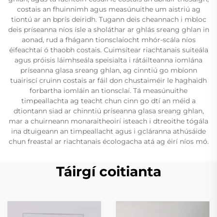
costais an fhuinnimh agus measúnuithe um aistriú ag
tiontú ar an bprís deiridh. Tugann deis cheannach i mbloc
deis príseanna níos ísle a sholáthar ar ghlás sreang ghlan in
aonad, rud a fhágann tionsclaíocht mhór-scála níos
éifeachtaí ó thaobh costais. Cuimsítear riachtanais suiteála
agus próisis láimhseála speisialta i rátáilteanna iomlána
príseanna glasa sreang ghlan, ag cinntiú go mbíonn
tuairiscí cruinn costais ar fáil don chustaiméir le haghaidh
forbartha iomláin an tionsclaí. Tá measúnuithe
timpeallachta ag teacht chun cinn go dtí an méid a
dtiontann siad ar chinntiú príseanna glasa sreang ghlan,
mar a chuirneann monaraitheoirí isteach i dtreoithe tógála
ina dtuigeann an timpeallacht agus i gcláranna athúsáide
chun freastal ar riachtanais écologacha atá ag éirí níos mó.
Táirgí coitianta