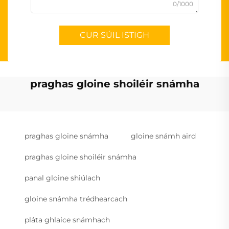
0/1000
CUR SÚIL ISTIGH
praghas gloine shoiléir snámha
praghas gloine snámha
gloine snámh aird
praghas gloine shoiléir snámha
panal gloine shiúlach
gloine snámha trédhearcach
pláta ghlaice snámhach