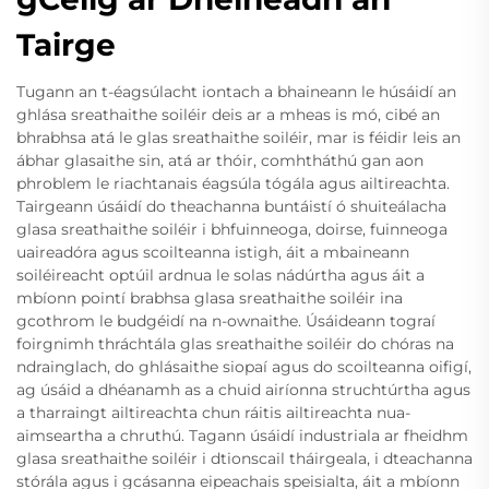
Tairge
Tugann an t-éagsúlacht iontach a bhaineann le húsáidí an
ghlása sreathaithe soiléir deis ar a mheas is mó, cibé an
bhrabhsa atá le glas sreathaithe soiléir, mar is féidir leis an
ábhar glasaithe sin, atá ar thóir, comhtháthú gan aon
phroblem le riachtanais éagsúla tógála agus ailtireachta.
Tairgeann úsáidí do theachanna buntáistí ó shuiteálacha
glasa sreathaithe soiléir i bhfuinneoga, doirse, fuinneoga
uaireadóra agus scoilteanna istigh, áit a mbaineann
soiléireacht optúil ardnua le solas nádúrtha agus áit a
mbíonn pointí brabhsa glasa sreathaithe soiléir ina
gcothrom le budgéidí na n-ownaithe. Úsáideann tograí
foirgnimh thráchtála glas sreathaithe soiléir do chóras na
ndrainglach, do ghlásaithe siopaí agus do scoilteanna oifigí,
ag úsáid a dhéanamh as a chuid airíonna struchtúrtha agus
a tharraingt ailtireachta chun ráitis ailtireachta nua-
aimseartha a chruthú. Tagann úsáidí industriala ar fheidhm
glasa sreathaithe soiléir i dtionscail tháirgeala, i dteachanna
stórála agus i gcásanna eipeachais speisialta, áit a mbíonn