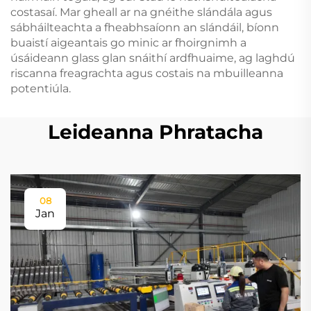
costasaí. Mar gheall ar na gnéithe slándála agus
sábháilteachta a fheabhsaíonn an slándáil, bíonn
buaistí aigeantais go minic ar fhoirgnimh a
úsáideann glass glan snáithí ardfhuaime, ag laghdú
riscanna freagrachta agus costais na mbuilleanna
potentiúla.
Leideanna Phratacha
08
Jan