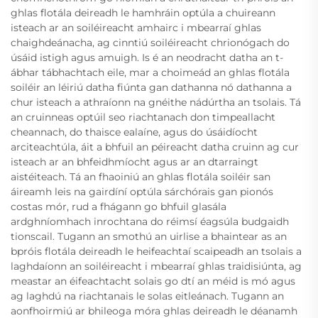
ghlas flotála deireadh le hamhráin optúla a chuireann
isteach ar an soiléireacht amhairc i mbearraí ghlas
chaighdeánacha, ag cinntiú soiléireacht chrionógach do
úsáid istigh agus amuigh. Is é an neodracht datha an t-
ábhar tábhachtach eile, mar a choimeád an ghlas flotála
soiléir an léiriú datha fiúnta gan dathanna nó dathanna a
chur isteach a athraíonn na gnéithe nádúrtha an tsolais. Tá
an cruinneas optúil seo riachtanach don timpeallacht
cheannach, do thaisce ealaíne, agus do úsáidíocht
arciteachtúla, áit a bhfuil an péireacht datha cruinn ag cur
isteach ar an bhfeidhmíocht agus ar an dtarraingt
aistéiteach. Tá an fhaoiniú an ghlas flotála soiléir san
áireamh leis na gairdíní optúla sárchórais gan pionós
costas mór, rud a fhágann go bhfuil glasála
ardghníomhach inrochtana do réimsí éagsúla budgaidh
tionscail. Tugann an smothú an uirlise a bhaintear as an
bpróis flotála deireadh le heifeachtaí scaipeadh an tsolais a
laghdaíonn an soiléireacht i mbearraí ghlas traidisiúnta, ag
meastar an éifeachtacht solais go dtí an méid is mó agus
ag laghdú na riachtanais le solas eitleánach. Tugann an
aonfhoirmiú ar bhileoga móra ghlas deireadh le déanamh